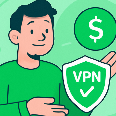
М
R
త