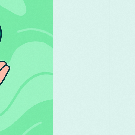
акедонски
Melayu
മലയാളം
मराठी
omână
Русский
Српски
සිංහල
ెలుగు
ไทย
Türk