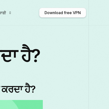
Download free VPN
ਜਾਬੀ
nglish
Afrikaans
Shqip
አማርኛ
ਦਾ ਹੈ?
ългарски
ဗမာစာ
Català
中文 (中
rançais
Galego
ქართული
Deutsch
 ਕਰਦਾ ਹੈ?
aliano
日本語
ಕನ್ನಡ
Қазақ тілі