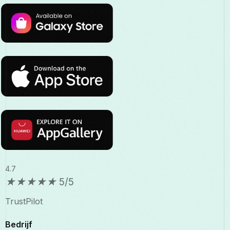
4.7
★
★
★
★
★
5/5
TrustPilot
Bedrijf