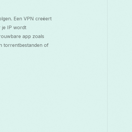
volgen. Een VPN creëert
 je IP wordt
trouwbare app zoals
an torrentbestanden of