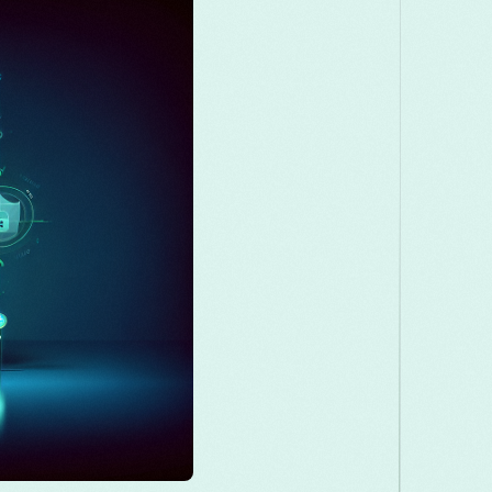
акедонски
Melayu
മലയാളം
मराठी
omână
Русский
Српски
සිංහල
ెలుగు
ไทย
Türk