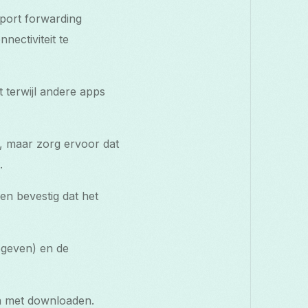
 port forwarding
nectiviteit te
t terwijl andere apps
, maar zorg ervoor dat
.
en bevestig dat het
egeven) en de
in met downloaden.