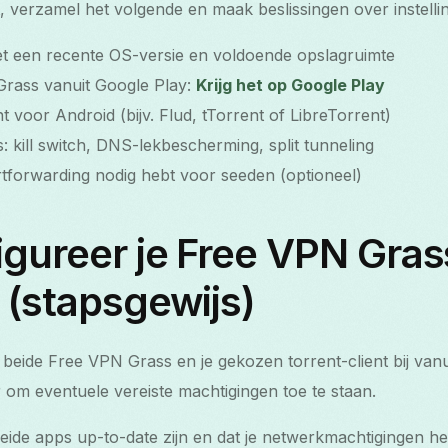
, verzamel het volgende en maak beslissingen over instelli
t een recente OS-versie en voldoende opslagruimte
Grass vanuit Google Play:
Krijg het op Google Play
nt voor Android (bijv. Flud, tTorrent of LibreTorrent)
: kill switch, DNS-lekbescherming, split tunneling
rtforwarding nodig hebt voor seeden (optioneel)
gureer je Free VPN Gras
 (stapsgewijs)
k beide Free VPN Grass en je gekozen torrent-client bij van
 om eventuele vereiste machtigingen toe te staan.
eide apps up-to-date zijn en dat je netwerkmachtigingen he