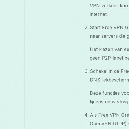
VPN verkeer kan r
internet.
Start Free VPN Gr
naar servers die g
Het kiezen van ee
geen P2P-label bes
Schakel in de Free
DNS-lekbeschermi
Deze functies vo
tijdens netwerkwij
Als Free VPN Gra
OpenVPN (UDP) voo