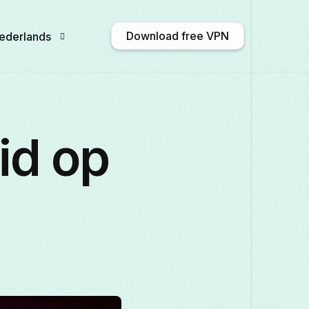
Download free VPN
ederlands
nglish
Afrikaans
Shqip
አማርኛ
id op
ългарски
ဗမာစာ
Català
中文 (中
rançais
Galego
ქართული
Deutsch
taliano
日本語
ಕನ್ನಡ
Қазақ тілі