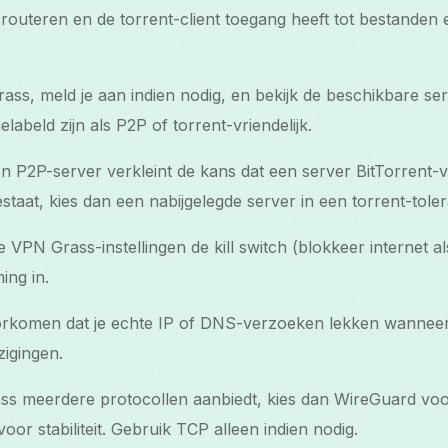
outeren en de torrent-client toegang heeft tot bestanden 
ass, meld je aan indien nodig, en bekijk de beschikbare se
elabeld zijn als P2P of torrent-vriendelijk.
n P2P-server verkleint de kans dat een server BitTorrent-v
taat, kies dan een nabijgelegde server in een torrent-toleran
 VPN Grass-instellingen de kill switch (blokkeer internet al
ng in.
orkomen dat je echte IP of DNS-verzoeken lekken wanneer 
zigingen.
ss meerdere protocollen aanbiedt, kies dan WireGuard voo
r stabiliteit. Gebruik TCP alleen indien nodig.