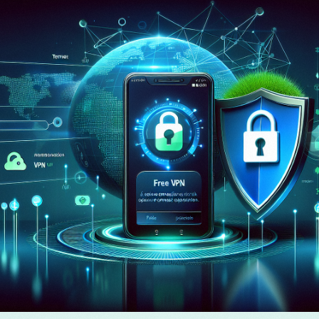
М
R
త