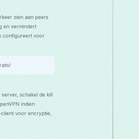
erkeer zien aan peers
g en vermindert
ss configureert voor
atis!
server, schakel de kill
OpenVPN indien
-client voor encryptie,