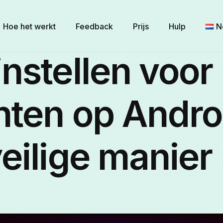
Hoe het werkt
Feedback
Prijs
Hulp
N
nstellen voor
E
nten op Andro
Б
eilige manier
F
I