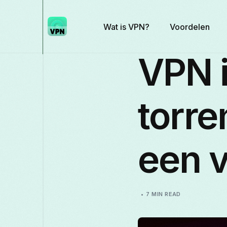
Wat is VPN?
Voordelen
VPN i
torre
een v
7 MIN READ