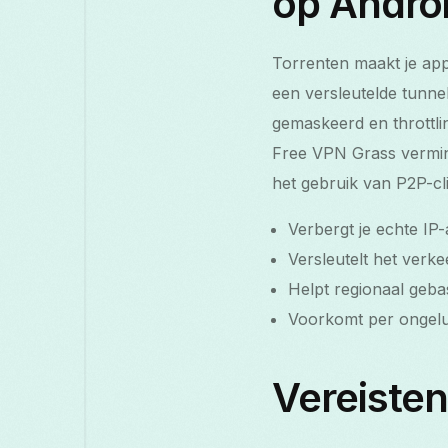
op Andro
Torrenten maakt je app
een versleutelde tunne
gemaskeerd en throttl
Free VPN Grass vermind
het gebruik van P2P-cli
Verbergt je echte IP
Versleutelt het verk
Helpt regionaal geb
Voorkomt per ongeluk
Vereisten