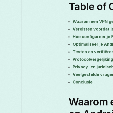
Table of 
Waarom een VPN geb
Vereisten voordat j
Hoe configureer je 
Optimaliseer je Andr
Testen en verifiër
Protocolvergelijki
Privacy- en juridis
Veelgestelde vrage
Conclusie
Waarom e