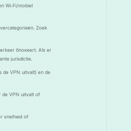
en Wi‑Fi/mobiel
rvercategorieën. Zoek
erkeer блокeert. Als er
te jurisdictie.
s de VPN uitvalt) en de
de VPN uitvalt of
r snelheid of