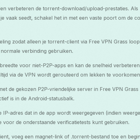
len verbeteren de torrent-download/upload-prestaties. Als
je vaak seedt, schakel het in met een vaste poort om de con
eling zodat alleen je torrent-client via Free VPN Grass loop
e normale verbinding gebruiken.
breedte voor niet-P2P-apps en kan de snelheid verbeteren
 altijd via de VPN wordt gerouteerd om lekken te voorkomen
et de gekozen P2P-vriendelijke server in Free VPN Grass 
ief is in de Android-statusbalk.
e IP-adres dat in de app wordt weergegeven (indien weerg
je voor de onderstaande verificatietests kunt gebruiken.
lient, voeg een magnet-link of .torrent-bestand toe en beg