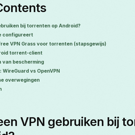
Contents
ruiken bij torrenten op Android?
e configureert
Free VPN Grass voor torrenten (stapsgewijs)
oid torrent-client
en van bescherming
ng: WireGuard vs OpenVPN
che overwegingen
n
en VPN gebruiken bij to