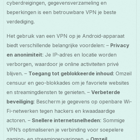
cyberdreigingen, gegevensverzameling en
beperkingen is een betrouwbare VPN je beste
verdediging.
Het gebruik van een VPN op je Android-apparaat
biedt verschillende belangrijke voordelen: –
Privacy
en anonimiteit
: Je IP-adres en locatie worden
verborgen, waardoor je online activiteiten privé
blijven. –
Toegang tot geblokkeerde inhoud
: Omzeil
censuur en geo-blokkades om je favoriete websites
en streamingdiensten te genieten. –
Verbeterde
beveiliging
: Bescherm je gegevens op openbare Wi-
Fi-netwerken tegen hackers en kwaadaardige
actoren. –
Snellere internetsnelheden
: Sommige
VPN’s optimaliseren je verbinding voor soepelere
gaming- en streamingervaringen. –
Omzeil