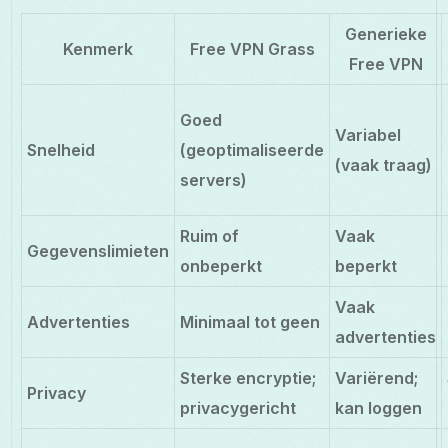
Generieke
Kenmerk
Free VPN Grass
Free VPN
Goed
Variabel
Snelheid
(geoptimaliseerde
(vaak traag)
servers)
Ruim of
Vaak
Gegevenslimieten
onbeperkt
beperkt
Vaak
Advertenties
Minimaal tot geen
advertenties
Sterke encryptie;
Variërend;
Privacy
privacygericht
kan loggen