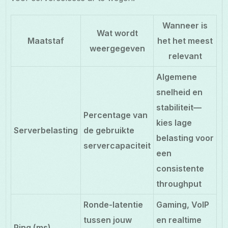
Wanneer is
Wat wordt
Maatstaf
het het meest
weergegeven
relevant
Algemene
snelheid en
stabiliteit—
Percentage van
kies lage
Serverbelasting
de gebruikte
belasting voor
servercapaciteit
een
consistente
throughput
Ronde-latentie
Gaming, VoIP
tussen jouw
en realtime
Ping (ms)