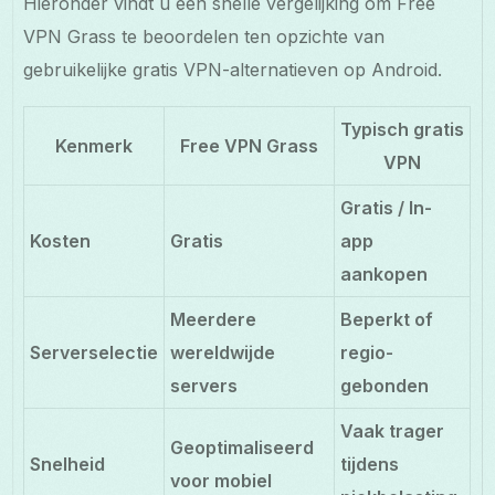
Hieronder vindt u een snelle vergelijking om Free
VPN Grass te beoordelen ten opzichte van
gebruikelijke gratis VPN-alternatieven op Android.
Typisch gratis
Kenmerk
Free VPN Grass
VPN
Gratis / In-
Kosten
Gratis
app
aankopen
Meerdere
Beperkt of
Serverselectie
wereldwijde
regio-
servers
gebonden
Vaak trager
Geoptimaliseerd
Snelheid
tijdens
voor mobiel