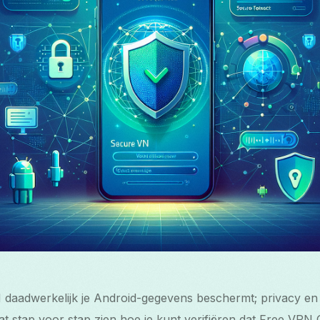
М
R
త
 daadwerkelijk je Android-gegevens beschermt; privacy en ve
at stap voor stap zien hoe je kunt verifiëren dat Free VPN Gra