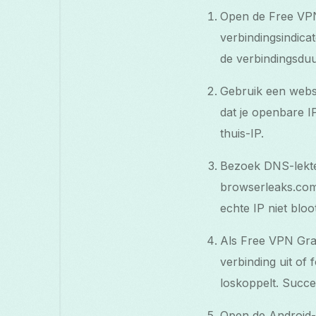
Open de Free VPN
verbindingsindica
de verbindingsduu
Gebruik een websi
dat je openbare I
thuis-IP.
Bezoek DNS-lekte
browserleaks.com
echte IP niet bloo
Als Free VPN Gras
verbinding uit of
loskoppelt. Succ
Open de Android-i