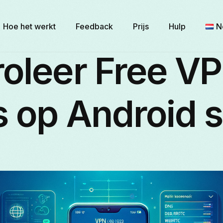
Hoe het werkt
Feedback
Prijs
Hulp
N
roleer Free V
E
 op Android s
Б
F
I