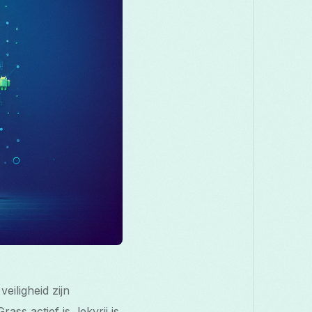
акедонски
Melayu
മലയാളം
मराठी
omână
Русский
Српски
සිංහල
ెలుగు
ไทย
Türk
iligheid zijn
ss actief is, lekvrij is