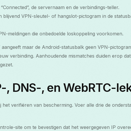
l “Connected”, de servernaam en de verbindings-teller.
blijvend VPN-sleutel- of hangslot-pictogram in de statusba
VPN-meldingen die onbedoelde loskoppeling voorkomen.
’ aangeeft maar de Android-statusbalk geen VPN-pictogra
euw verbinding. Aanhoudende mismatches duiden erop dat
pgezet.
IP-, DNS-, en WebRTC-le
ij het verifiëren van bescherming. Voer alle drie de ondersta
ntrole-site om te bevestigen dat het weergegeven IP ove