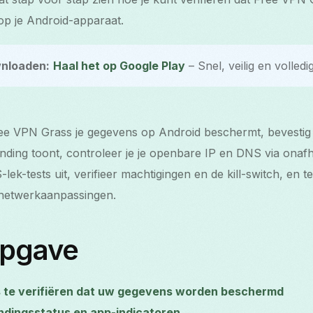
 op je Android-apparaat.
nloaden:
Haal het op Google Play
– Snel, veilig en volledig
ree VPN Grass je gegevens op Android beschermt, bevestig 
inding toont, controleer je je openbare IP en DNS via onafh
k-tests uit, verifieer machtigingen en de kill-switch, en t
netwerkaanpassingen.
opgave
 te verifiëren dat uw gegevens worden beschermd
ndingsstatus en app-indicatoren