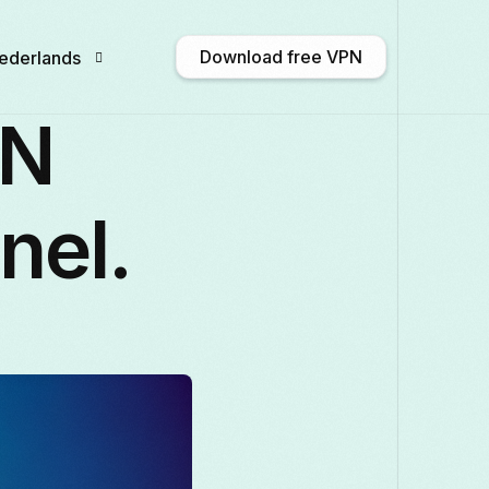
Download free VPN
ederlands
PN
nglish
Afrikaans
Shqip
አማርኛ
nel.
ългарски
ဗမာစာ
Català
中文 (中
rançais
Galego
ქართული
Deutsch
taliano
日本語
ಕನ್ನಡ
Қазақ тілі