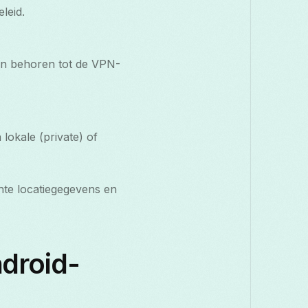
leid.
en behoren tot de VPN-
okale (private) of
hte locatiegegevens en
droid-