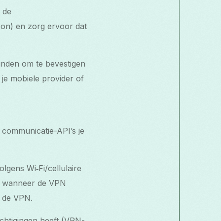
 de
oon) en zorg ervoor dat
inden om te bevestigen
je mobiele provider of
 communicatie-API’s je
lgens Wi‑Fi/cellulaire
rd wanneer de VPN
r de VPN.
chtigingen heeft (VPN-