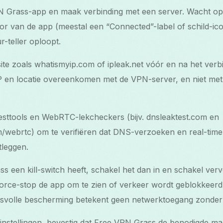
 Grass-app en maak verbinding met een server. Wacht op
tor van de app (meestal een “Connected”-label of schild-ic
r-teller oploopt.
te zoals whatismyip.com of ipleak.net vóór en na het verb
P en locatie overeenkomen met de VPN-server, en niet met 
sttools en WebRTC-lekcheckers (bijv. dnsleaktest.com en
/webrtc) om te verifiëren dat DNS-verzoeken en real-time
tleggen.
s een kill-switch heeft, schakel het dan in en schakel vervo
 force-stop de app om te zien of verkeer wordt geblokkee
esvolle bescherming betekent geen netwerktoegang zonde
nstellingen, bevestig dat Free VPN Grass de benodigde ma