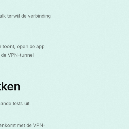
lk terwijl de verbinding
m toont, open de app
 de VPN-tunnel
kken
ande tests uit.
reenkomt met de VPN-