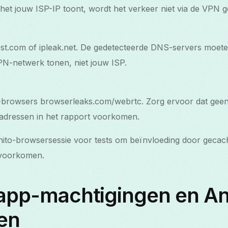
 het jouw ISP-IP toont, wordt het verkeer niet via de VPN ge
est.com of ipleak.net. De gedetecteerde DNS-servers moet
PN-netwerk tonen, niet jouw ISP.
browsers browserleaks.com/webrtc. Zorg ervoor dat geen l
adressen in het rapport voorkomen.
nito-browser­sessie voor tests om beïnvloeding door gecac
 voorkomen.
 app-machtigingen en An
gen