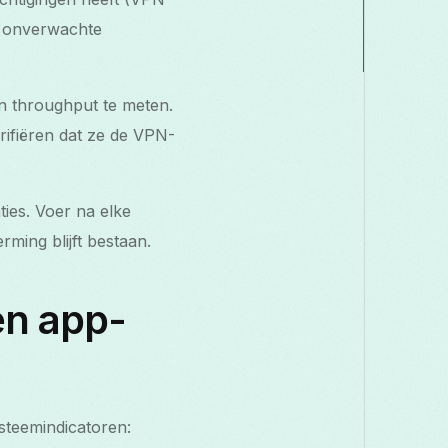
om onverwachte
en throughput te meten.
rifiëren dat ze de VPN-
ties. Voer na elke
ming blijft bestaan.
en app-
steemindicatoren: