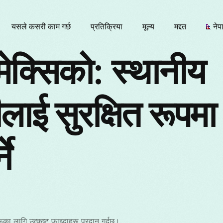
यसले कसरी काम गर्छ
प्रतिक्रिया
मूल्य
मद्दत
नेप
क्सिको: स्थानीय
E
ीलाई सुरक्षित रूपम
Б
ने
F
I
रूका लागि उत्कृष्ट फाइदाहरू प्रदान गर्दछ।