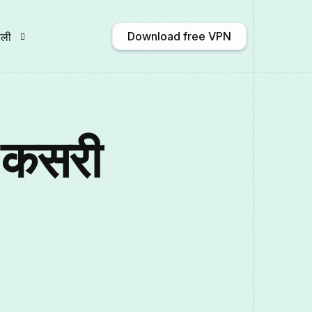
Download free VPN
ाली
nglish
Afrikaans
Shqip
አማርኛ
ा कसरी
ългарски
ဗမာစာ
Català
中文 (中
rançais
Galego
ქართული
Deutsch
taliano
日本語
ಕನ್ನಡ
Қазақ тілі