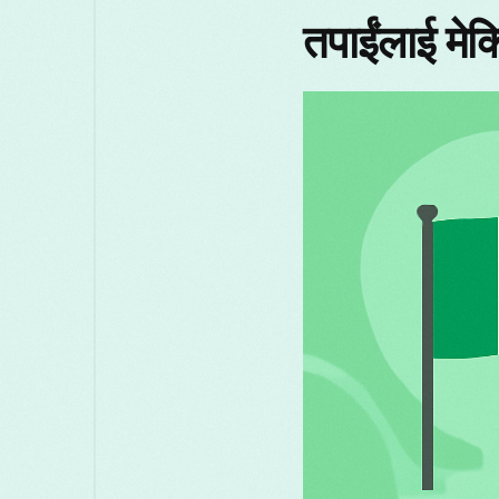
तपाईंलाई म