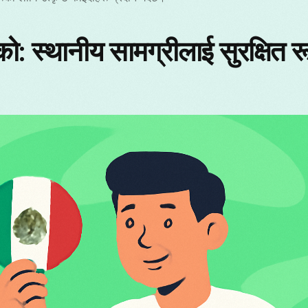
М
ो: स्थानीय सामग्रीलाई सुरक्षित 
R
త