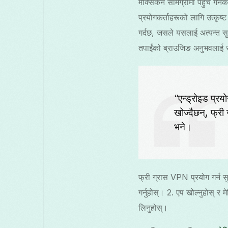
मेक्सिकन सामग्रीमा पहुँच गर
प्रयोगकर्ताहरूको लागि उत्कृष
गर्दछ, जसले यसलाई अत्यन्त सुव
तपाईंको ब्राउजिङ अनुभवलाई
“एन्ड्रोइड प्रय
खोज्दैछन्, फ्री 
भने।
फ्री ग्रास VPN प्रयोग गर्न स
गर्नुहोस्। 2. एप खोल्नुहोस् र
लिनुहोस्।