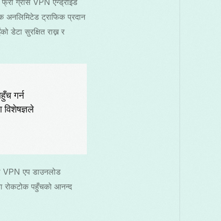
 फ्री ग्रास VPN एन्ड्रोइड
श्यक अनलिमिटेड ट्राफिक प्रदान
ो डेटा सुरक्षित राख्न र
ुँच गर्न
 विशेषज्ञले
ग्रास VPN एप डाउनलोड
बिना रोकटोक पहुँचको आनन्द