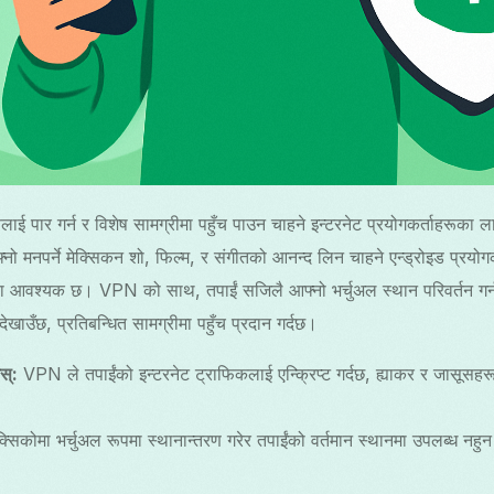
ूलाई पार गर्न र विशेष सामग्रीमा पहुँच पाउन चाहने इन्टरनेट प्रयोगकर्ताहरूका 
्नो मनपर्ने मेक्सिकन शो, फिल्म, र संगीतको आनन्द लिन चाहने एन्ड्रोइड प्रयो
 आवश्यक छ। VPN को साथ, तपाईं सजिलै आफ्नो भर्चुअल स्थान परिवर्तन गर्न 
 देखाउँछ, प्रतिबन्धित सामग्रीमा पहुँच प्रदान गर्दछ।
स्:
VPN ले तपाईंको इन्टरनेट ट्राफिकलाई एन्क्रिप्ट गर्दछ, ह्याकर र जासूसहरूब
्सिकोमा भर्चुअल रूपमा स्थानान्तरण गरेर तपाईंको वर्तमान स्थानमा उपलब्ध नहुन 