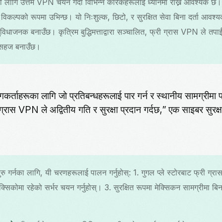
्नको लागि उत्तम VPN चयन गर्दा विभिन्न कारकहरूलाई ध्यानमा राख्न आवश्यक छ।
्ट विकल्पको रूपमा उभिन्छ। यो निःशुल्क, छिटो, र सुरक्षित सेवा बिना दर्ता आव
िधाजनक बनाउँछ। कृत्रिम बुद्धिमत्ताद्वारा सञ्चालित, फ्री ग्रास VPN ले तपाईंक
 सहज बनाउँछ।
ोगकर्ताहरूका लागि जो प्रतिबन्धहरूलाई पार गर्न र स्थानीय सामग्रीमा पह
ग्रास VPN ले अद्वितीय गति र सुरक्षा प्रदान गर्दछ,” एक साइबर सुरक्षा
ुरु गर्नका लागि, यी चरणहरूलाई पालन गर्नुहोस्: 1. गुगल प्ले स्टोरबाट फ्री 
 मेक्सिकोमा रहेको सर्भर चयन गर्नुहोस्। 3. सुरक्षित रूपमा मेक्सिकन सामग्रीमा 