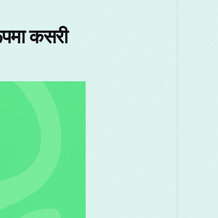
акедонски
Melayu
മലയാളം
मराठी
रूपमा कसरी
omână
Русский
Српски
සිංහල
ెలుగు
ไทย
Türk