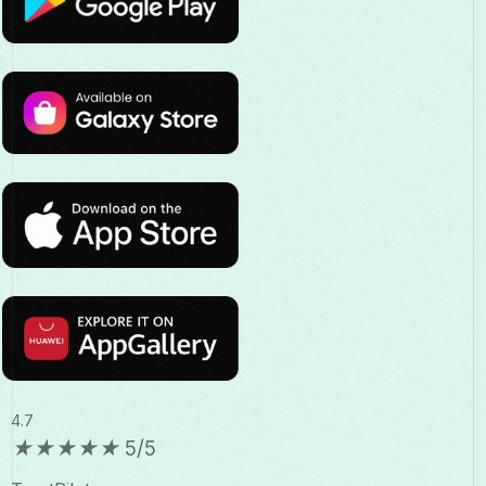
4.7
★
★
★
★
★
5/5