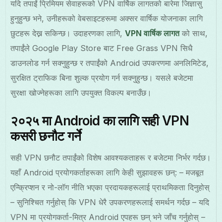
यदि तपाईं प्रिमियम सेवाहरूको VPN वार्षिक लागतको बारेमा जिज्ञासु
हुनुहुन्छ भने, उनीहरूको वेबसाइटहरूमा अक्सर वार्षिक योजनाका लागि
छुटहरू देख्न सकिन्छ। उदाहरणका लागि,
VPN वार्षिक लागत
को साथ,
तपाईंले Google Play Store बाट Free Grass VPN सिधै
डाउनलोड गर्न सक्नुहुन्छ र तपाईंको Android उपकरणमा अनलिमिटेड,
सुरक्षित ट्राफिक बिना शुल्क प्रयोग गर्न सक्नुहुन्छ। यसले बजेटमा
सुरक्षा खोज्नेहरूका लागि उपयुक्त विकल्प बनाउँछ।
२०२५ मा Android का लागि सही VPN
कसरी छनौट गर्ने
सही VPN छनौट तपाईंको विशेष आवश्यकताहरू र बजेटमा निर्भर गर्दछ।
यहाँ Android प्रयोगकर्ताहरूका लागि केही सुझावहरू छन्: – मजबूत
एन्क्रिप्शन र नो-लॉग नीति भएका प्रदायकहरूलाई प्राथमिकता दिनुहोस्
– सुनिश्चित गर्नुहोस् कि VPN धेरै उपकरणहरूलाई समर्थन गर्दछ – यदि
VPN मा प्रयोगकर्ता-मित्र Android एपहरू छन् भने जाँच गर्नुहोस् –