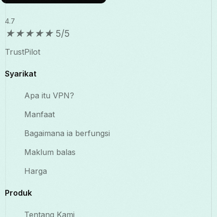
4.7
★
★
★
★
★
5/5
TrustPilot
Syarikat
Apa itu VPN?
Manfaat
Bagaimana ia berfungsi
Maklum balas
Harga
Produk
Tentang Kami