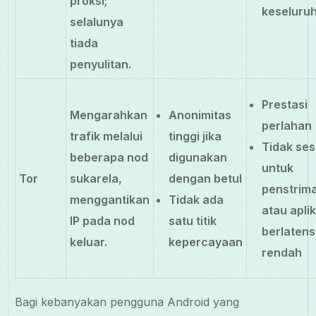
proksi;
keseluru
selalunya
tiada
penyulitan.
Prestasi
Mengarahkan
Anonimitas
perlahan
trafik melalui
tinggi jika
Tidak ses
beberapa nod
digunakan
untuk
Tor
sukarela,
dengan betul
penstrim
menggantikan
Tidak ada
atau apli
IP pada nod
satu titik
berlatens
keluar.
kepercayaan
rendah
Bagi kebanyakan pengguna Android yang