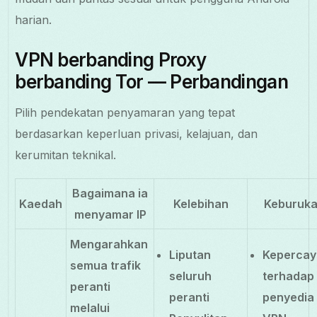
harian.
VPN berbanding Proxy
berbanding Tor — Perbandingan
Pilih pendekatan penyamaran yang tepat
berdasarkan keperluan privasi, kelajuan, dan
kerumitan teknikal.
Bagaimana ia
Kaedah
Kelebihan
Keburuk
menyamar IP
Mengarahkan
Liputan
Keperca
semua trafik
seluruh
terhadap
peranti
peranti
penyedia
melalui