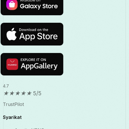
4.7
★
★
★
★
★
5/5
TrustPilot
Syarikat