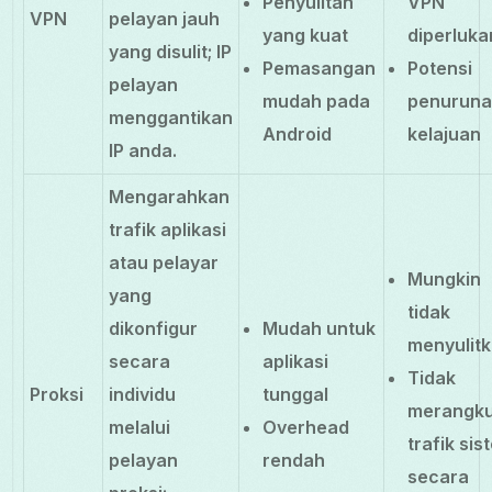
Penyulitan
VPN
VPN
pelayan jauh
yang kuat
diperluka
yang disulit; IP
Pemasangan
Potensi
pelayan
mudah pada
penurun
menggantikan
Android
kelajuan
IP anda.
Mengarahkan
trafik aplikasi
atau pelayar
Mungkin
yang
tidak
dikonfigur
Mudah untuk
menyulit
secara
aplikasi
Tidak
Proksi
individu
tunggal
merangk
melalui
Overhead
trafik sis
pelayan
rendah
secara