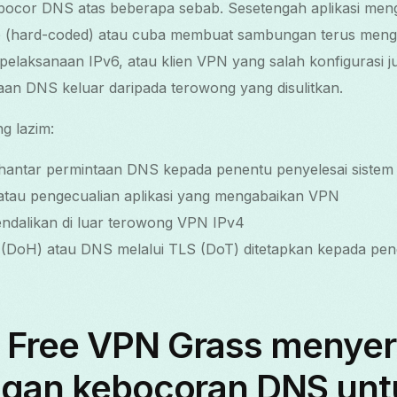
 bocor DNS atas beberapa sebab. Sesetengah aplikasi m
ap (hard-coded) atau cuba membuat sambungan terus meng
elaksanaan IPv6, atau klien VPN yang salah konfigurasi j
n DNS keluar daripada terowong yang disulitkan.
g lazim:
hantar permintaan DNS kepada penentu penyelesai sistem l
 atau pengecualian aplikasi yang mengabaikan VPN
endalikan di luar terowong VPN IPv4
(DoH) atau DNS melalui TLS (DoT) ditetapkan kepada pe
Free VPN Grass menyer
ngan kebocoran DNS unt