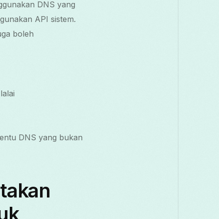
enggunakan DNS yang
gunakan API sistem.
uga boleh
alai
nentu DNS yang bukan
takan
uk