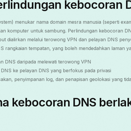
perlindungan kebocoran
tem) menukar nama domain mesra manusia (seperti exa
akan komputer untuk sambung. Perlindungan kebocoran D
ut dialirkan melalui terowong VPN dan pelayan DNS pen
S rangkaian tempatan, yang boleh mendedahkan laman yan
n DNS daripada melewati terowong VPN
 DNS ke pelayan DNS yang berfokus pada privasi
kan, penyimpanan log, dan penapisan geolokasi yang tidak
a kebocoran DNS berla