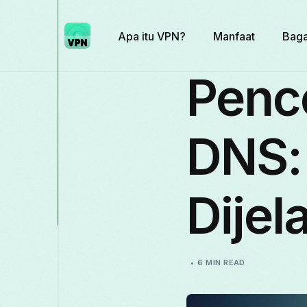
Apa itu VPN?
Manfaat
Baga
Penc
DNS:
Dijel
6 MIN READ