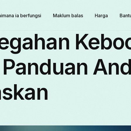
imana ia berfungsi
Maklum balas
Harga
Bant
egahan Kebo
 Panduan And
askan