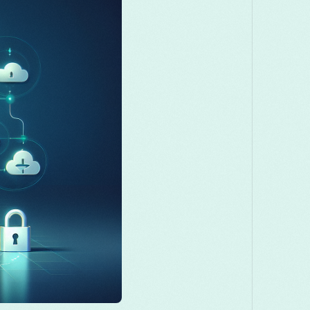
Македонски
Melayu
മലയാളം
Română
Русский
Српски
తెలుగు
ไทย