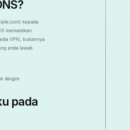
 DNS?
mple.com) kepada
NS memastikan
yedia VPN, bukannya
g anda lawati.
 diingini
ku pada