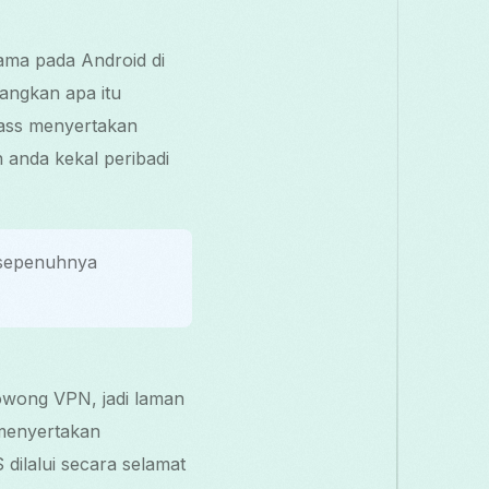
ama pada Android di
angkan apa itu
ass menyertakan
 anda kekal peribadi
 sepenuhnya
owong VPN, jadi laman
 menyertakan
ilalui secara selamat