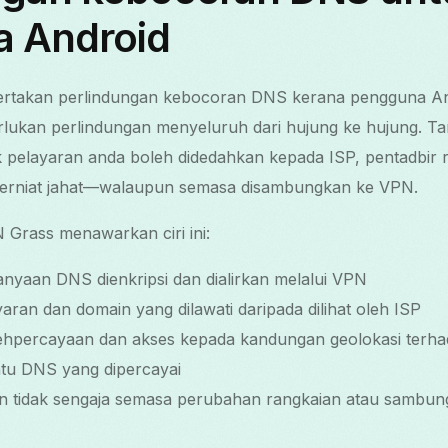
 Android
rtakan perlindungan kebocoran DNS kerana pengguna And
rlukan perlindungan menyeluruh dari hujung ke hujung. T
pelayaran anda boleh didedahkan kepada ISP, pentadbir r
berniat jahat—walaupun semasa disambungkan ke VPN.
Grass menawarkan ciri ini:
nyaan DNS dienkripsi dan dialirkan melalui VPN
aran dan domain yang dilawati daripada dilihat oleh ISP
ehpercayaan dan akses kepada kandungan geolokasi terh
u DNS yang dipercayai
 tidak sengaja semasa perubahan rangkaian atau sambun