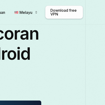
Download free
uan
Melayu
VPN
coran
English
Afrikaans
Shqip
roid
Български
ဗမာစာ
Català
Français
Galego
ქართული
Italiano
日本語
ಕನ್ನಡ