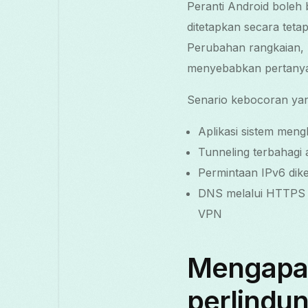
Peranti Android boleh
ditetapkan secara tet
Perubahan rangkaian, p
menyebabkan pertanyaa
Senario kebocoran yan
Aplikasi sistem meng
Tunneling terbahagi
Permintaan IPv6 dik
DNS melalui HTTPS 
VPN
Mengapa 
perlindu