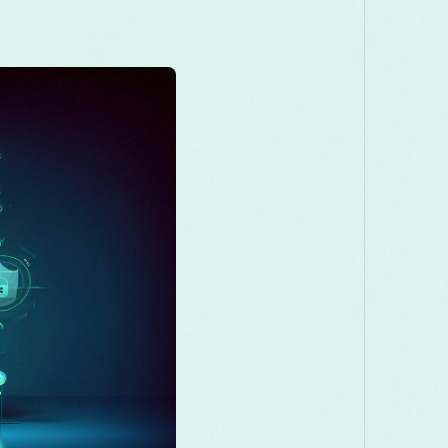
Македонски
Melayu
മലയാളം
Română
Русский
Српски
తెలుగు
ไทย