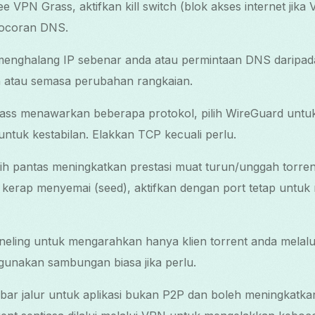
 VPN Grass, aktifkan kill switch (blok akses internet jika 
bocoran DNS.
i menghalang IP sebenar anda atau permintaan DNS daripa
 atau semasa perubahan rangkaian.
ass menawarkan beberapa protokol, pilih WireGuard untuk
tuk kestabilan. Elakkan TCP kecuali perlu.
ih pantas meningkatkan prestasi muat turun/unggah torren
 kerap menyemai (seed), aktifkan dengan port tetap untuk
nneling untuk mengarahkan hanya klien torrent anda mela
ggunakan sambungan biasa jika perlu.
ebar jalur untuk aplikasi bukan P2P dan boleh meningkatkan