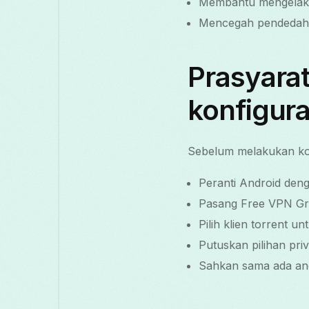
Membantu mengelak 
Mencegah pendedahan
Prasyara
konfigura
Sebelum melakukan kon
Peranti Android deng
Pasang Free VPN Gra
Pilih klien torrent u
Putuskan pilihan priv
Sahkan sama ada and