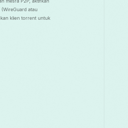
an mesra P2P, aktifkan
s (WireGuard atau
ikan klien torrent untuk