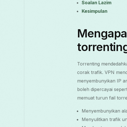
Soalan Lazim
Kesimpulan
Mengapa
torrentin
Torrenting mendedahka
corak trafik. VPN menc
menyembunyikan IP an
boleh dipercayai sepe
memuat turun fail torr
Menyembunyikan alam
Menyulitkan trafik 