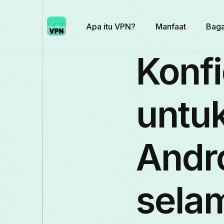
Apa itu VPN?
Manfaat
Baga
Konf
untuk
Andr
sela