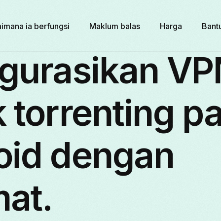
imana ia berfungsi
Maklum balas
Harga
Bant
igurasikan VP
 torrenting p
oid dengan
mat.