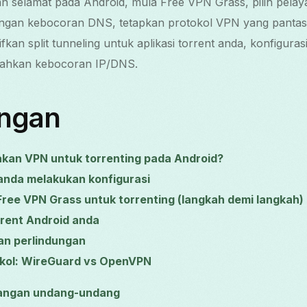
n selamat pada Android, mula Free VPN Grass, pilih pelay
ndungan kebocoran DNS, tetapkan protokol VPN yang panta
fkan split tunneling untuk aplikasi torrent anda, konfiguras
sahkan kebocoran IP/DNS.
ungan
an VPN untuk torrenting pada Android?
anda melakukan konfigurasi
ree VPN Grass untuk torrenting (langkah demi langkah)
rrent Android anda
an perlindungan
kol: WireGuard vs OpenVPN
bangan undang-undang