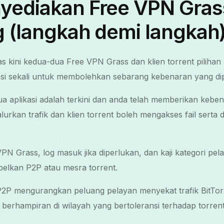
yediakan Free VPN Gras
g (langkah demi langkah
 kini kedua-dua Free VPN Grass dan klien torrent pilihan 
kasi sekali untuk membolehkan sebarang kebenaran yang di
a aplikasi adalah terkini dan anda telah memberikan kebe
rkan trafik dan klien torrent boleh mengakses fail serta d
N Grass, log masuk jika diperlukan, dan kaji kategori pela
belkan P2P atau mesra torrent.
2P mengurangkan peluang pelayan menyekat trafik BitTorre
n berhampiran di wilayah yang bertoleransi terhadap torrent