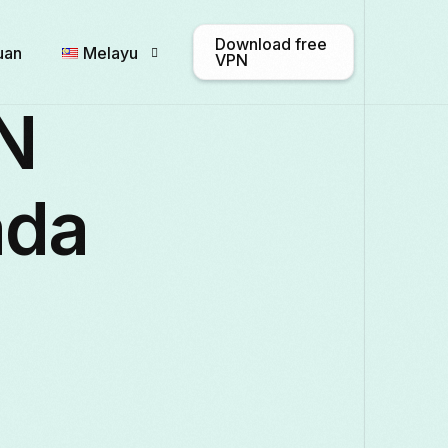
Download free
uan
Melayu
VPN
N
English
Afrikaans
Shqip
ada
Български
ဗမာစာ
Català
Français
Galego
ქართული
Italiano
日本語
ಕನ್ನಡ