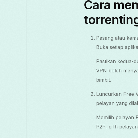
Cara men
torrentin
Pasang atau kemas
Buka setiap apli
Pastikan kedua-du
VPN boleh menyalu
bimbit.
Luncurkan Free VP
pelayan yang dila
Memilih pelayan P
P2P, pilih pelaya