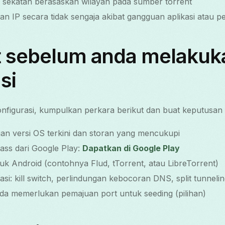
sekatan berasaskan wilayah pada sumber torrent
 IP secara tidak sengaja akibat gangguan aplikasi atau 
t sebelum anda melakuk
si
figurasi, kumpulkan perkara berikut dan buat keputusan 
an versi OS terkini dan storan yang mencukupi
ss dari Google Play:
Dapatkan di Google Play
ntuk Android (contohnya Flud, tTorrent, atau LibreTorrent)
asi: kill switch, perlindungan kebocoran DNS, split tunneli
a memerlukan pemajuan port untuk seeding (pilihan)