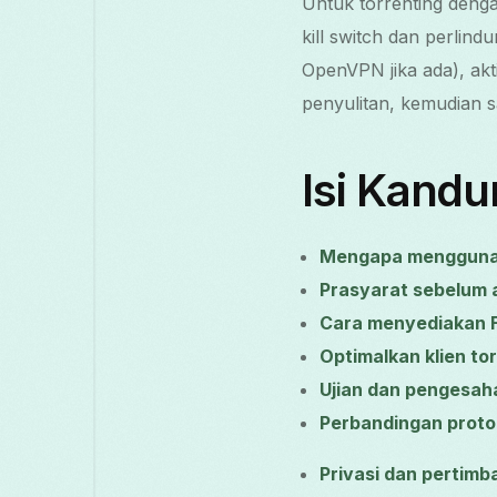
Untuk torrenting denga
kill switch dan perli
OpenVPN jika ada), akti
penyulitan, kemudian 
Isi Kand
Mengapa menggunak
Prasyarat sebelum 
Cara menyediakan F
Optimalkan klien to
Ujian dan pengesah
Perbandingan proto
Privasi dan pertim