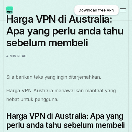
Download free VPN
Harga VPN di Australia:
Apa yang perlu anda tahu
Download free VPN
sebelum membeli
4 MIN READ
Sila berikan teks yang ingin diterjemahkan.
Harga VPN Australia menawarkan manfaat yang
hebat untuk pengguna.
Harga VPN di Australia: Apa yang
perlu anda tahu sebelum membeli
Melayu