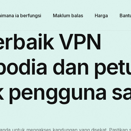
imana ia berfungsi
Maklum balas
Harga
Bant
terbaik VPN
odia dan pet
k pengguna sa
nda untuk mengakses kandungan yang disekat. Pastikan 