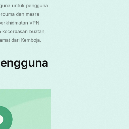
erguna untuk pengguna
ercuma dan mesra
 perkhidmatan VPN
a kecerdasan buatan,
amat dari Kemboja.
 pengguna