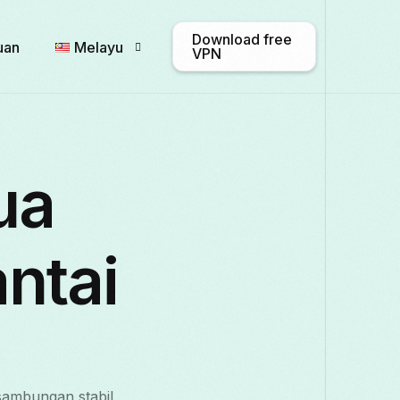
Download free
uan
Melayu
VPN
English
Afrikaans
Shqip
ua
Български
ဗမာစာ
Català
ntai
Français
Galego
ქართული
Italiano
日本語
ಕನ್ನಡ
sambungan stabil