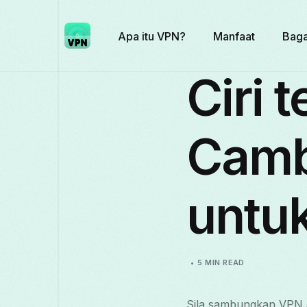
Apa itu VPN?
Manfaat
Baga
Ciri 
Camb
untu
5 MIN READ
Sila sambungkan VPN a