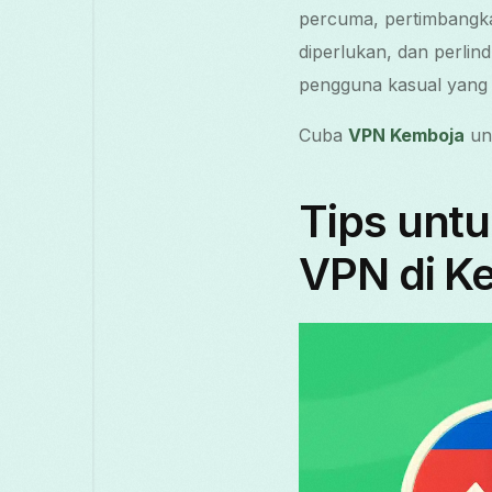
percuma, pertimbang
diperlukan, dan perli
pengguna kasual yang 
Cuba
VPN Kemboja
unt
Tips unt
VPN di K