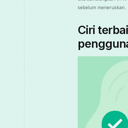
sebelum meneruskan.
Ciri terb
pengguna