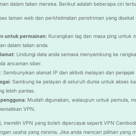
n dalam talian mereka. Berikut adalah beberapa ciri terba
ses laman web dan perkhidmatan penstriman yang disekat da
an untuk permainan
: Kurangkan lag dan masa ping untuk 
n dalam talian anda.
elamat
: Lindungi data anda semasa menyambung ke rangka
ada ancaman siber.
s
: Sembunyikan alamat IP dan aktiviti melayari dari penjejak
agai
: Sambung ke pelayan di seluruh dunia untuk akses k
ng lebih pantas.
 pengguna
: Mudah digunakan, walaupun untuk pemula, 
mematikan VPN.
, memilih VPN yang boleh dipercayai seperti VPN Cambod
dengan usaha yang minima. Jika anda mencari pilihan yang