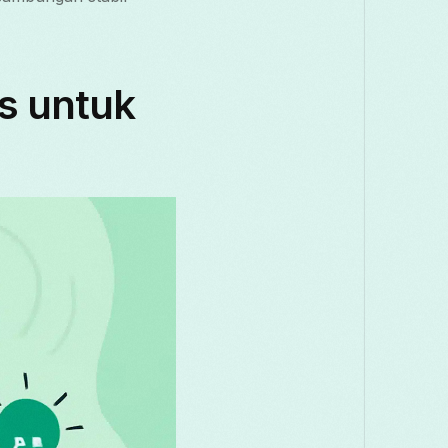
Македонски
Melayu
മലയാളം
Română
Русский
Српски
ps untuk
తెలుగు
ไทย