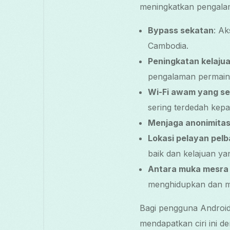
meningkatkan pengalama
Bypass sekatan
: Ak
Cambodia.
Peningkatan kelaju
pengalaman permaina
Wi-Fi awam yang s
sering terdedah kep
Menjaga anonimita
Lokasi pelayan pelb
baik dan kelajuan ya
Antara muka mesra
menghidupkan dan 
Bagi pengguna Android
mendapatkan ciri ini 