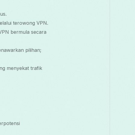
us.
lalui terowong VPN.
 VPN bermula secara
enawarkan pilihan;
ng menyekat trafik
erpotensi