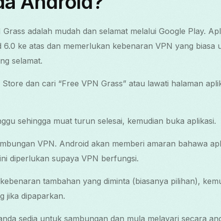
da Android?
rass adalah mudah dan selamat melalui Google Play. Aplik
d 6.0 ke atas dan memerlukan kebenaran VPN yang biasa
ng selamat.
Store dan cari “Free VPN Grass” atau lawati halaman apli
ggu sehingga muat turun selesai, kemudian buka aplikasi.
ambungan VPN. Android akan memberi amaran bahawa apl
ini diperlukan supaya VPN berfungsi.
 kebenaran tambahan yang diminta (biasanya pilihan), kem
g jika dipaparkan.
nda sedia untuk sambungan dan mula melayari secara an