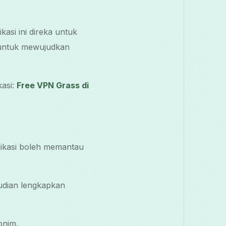
asi ini direka untuk
 untuk mewujudkan
kasi:
Free VPN Grass di
ikasi boleh memantau
udian lengkapkan
onim.