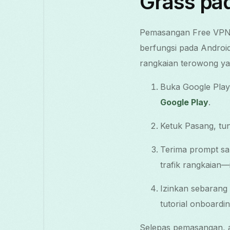
Grass pa
Pemasangan Free VPN G
berfungsi pada Androi
rangkaian terowong ya
Buka Google Play 
Google Play
.
Ketuk Pasang, tun
Terima prompt s
trafik rangkaian—
Izinkan sebarang
tutorial onboardin
Selepas pemasangan, a