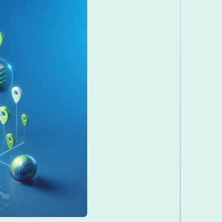
Македонски
Melayu
മലയാളം
Română
Русский
Српски
తెలుగు
ไทย