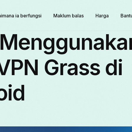
imana ia berfungsi
Maklum balas
Harga
Bant
 Menggunaka
VPN Grass di
oid