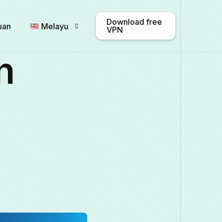
Download free
uan
Melayu
VPN
n
English
Afrikaans
Shqip
Български
ဗမာစာ
Català
Français
Galego
ქართული
Italiano
日本語
ಕನ್ನಡ