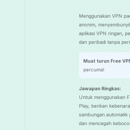
Menggunakan VPN pada 
anonim, menyembunyika
aplikasi VPN ringan, 
dan peribadi tanpa per
Muat turun Free VP
percuma!
Jawapan Ringkas:
Untuk menggunakan Fre
Play, berikan kebenaran
sambungan automatik 
dan mencegah kebocor