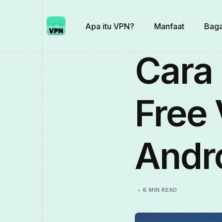
Apa itu VPN?
Manfaat
Baga
Cara
Free 
Andr
6 MIN READ