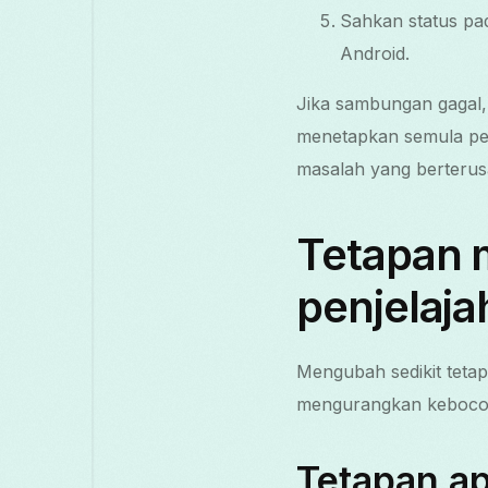
Sahkan status pa
Android.
Jika sambungan gagal
menetapkan semula pen
masalah yang berterus
Tetapan 
penjelaja
Mengubah sedikit teta
mengurangkan kebocor
Tetapan ap