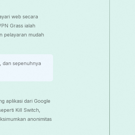
ayari web secara
VPN Grass ialah
an pelayaran mudah
t, dan sepenuhnya
 aplikasi dari Google
perti Kill Switch,
aksimumkan anonimitas