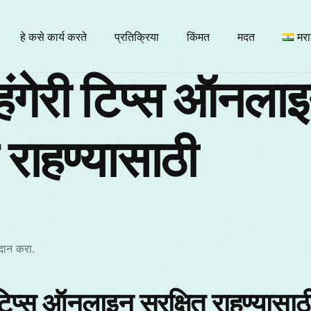
हे कसे कार्य करते
प्रतिक्रिया
किंमत
मदत
मरा
गेरी टिप्स ऑनला
En
त राहण्यासाठी
Бъ
Fr
दान करा.
It
िप्स ऑनलाइन सुरक्षित राहण्यासाठ