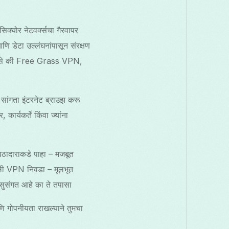
िक्योर नेटवर्क्सचा गैरवापर
णि डेटा उल्लंघनांपासून संरक्षण
, जसे की Free Grass VPN,
 सांगता इंटरनेट ब्राउझ करू
 कार्यकर्ते किंवा ज्यांना
वठादाराकडे पाहा – मजबूत
लेली VPN निवडा – मूलभूत
संगत आहे का ते तपासा
णि गोपनीयता राखल्याने तुमचा