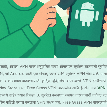
यांसाठी, आपला VPN वापर अनुकूलित करणे ऑनलाइन सुरक्षित राहण्याची गुरुकि
जी Android साठी एक मोफत, जलद आणि सुरक्षित VPN सेवा आहे. याला नो
 व कार्यक्षमता वाढवण्यासाठी कृत्रिम बुद्धिमत्तेचा वापर करते. VPN हंगरीसाठी
e Play Store वरून Free Grass VPN डाउनलोड आणि इंस्टॉल करा
VPN ह
देशांमध्ये सर्व्हर स्थान निवडा. 3. सुरक्षित कनेक्शन स्थापन करण्यासाठी कनेक्ट
शील माहिती प्रवेश करताना VPN सक्षम करा. Free Grass VPN वापरल्याने तुम