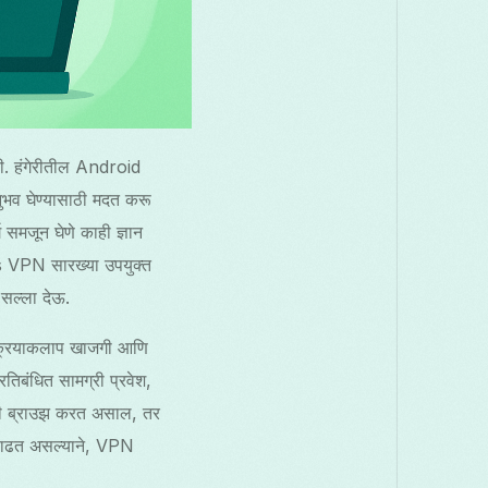
ही. हंगेरीतील Android
अनुभव घेण्यासाठी मदत करू
 समजून घेणे काही ज्ञान
ss VPN सारख्या उपयुक्त
सल्ला देऊ.
क्रियाकलाप खाजगी आणि
तिबंधित सामग्री प्रवेश,
ाहिती ब्राउझ करत असाल, तर
 वाढत असल्याने, VPN