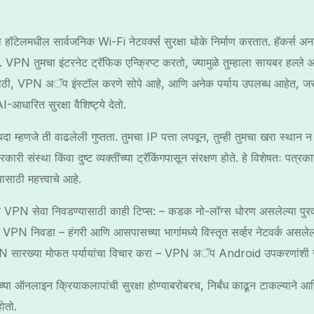
हॉटेलमधील सार्वजनिक Wi-Fi नेटवर्क्स सुरक्षा धोके निर्माण करतात. हॅकर्स अनस
PN तुमचा इंटरनेट ट्रॅफिक एन्क्रिप्ट करतो, ज्यामुळे तुम्हाला सायबर हल्ले आ
ांसाठी, VPN अॅप इंस्टॉल करणे सोपे आहे, आणि अनेक पर्याय उपलब्ध आहेत
धारित सुरक्षा वैशिष्ट्ये देतो.
हणजे ती वाढलेली गुप्तता. तुमचा IP पत्ता लपवून, तुम्ही तुमचा खरा स्थान न
ी संस्था किंवा दुष्ट व्यक्तींच्या ट्रॅकिंगपासून संरक्षण होते. हे विशेषतः पत्रकार,
यासाठी महत्त्वाचे आहे.
ार्ह VPN सेवा निवडण्यासाठी काही टिप्स: – कडक नो-लॉग्स धोरण असलेल्या पुर
ी VPN निवडा – हंगरी आणि आसपासच्या भागांमध्ये विस्तृत सर्व्हर नेटवर्क अस
सारख्या मोफत पर्यायांचा विचार करा – VPN अॅप Android उपकरणांशी सु
च्या ऑनलाइन क्रियाकलापांची सुरक्षा होण्याबरोबरच, निर्बंध काढून टाकल्याने आ
ोतो.