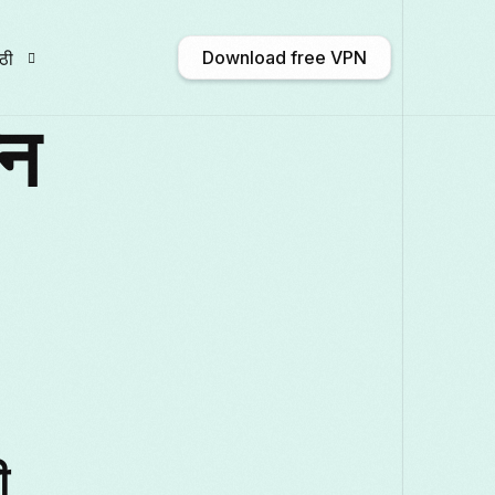
Download free VPN
ठी
इन
glish
Afrikaans
Shqip
አማርኛ
лгарски
ဗမာစာ
Català
中文 (中
ançais
Galego
ქართული
Deutsch
aliano
日本語
ಕನ್ನಡ
Қазақ тілі
ी