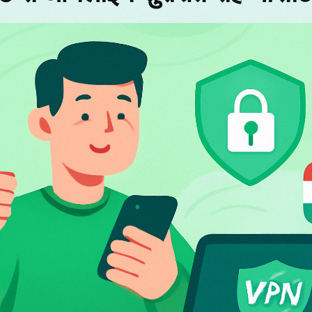
М
R
తె