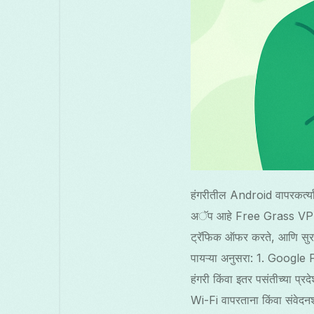
हंगरीतील Android वापरकर्त्
अॅप आहे Free Grass VPN, 
ट्रॅफिक ऑफर करते, आणि सुरक्षा
पायऱ्या अनुसरा: 1. Googl
हंगरी किंवा इतर पसंतीच्या प्र
Wi-Fi वापरताना किंवा संवेदन