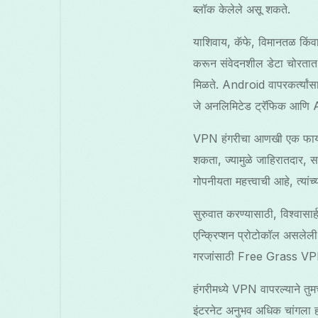
ब्लॉक केलेले असू शकते.
याशिवाय, कॅफे, विमानतळ किंवा 
करून संवेदनशील डेटा चोरतात. V
मिळते. Android वापरकर्त्य
जे अनलिमिटेड ट्रॅफिक आणि AI-आ
VPN हंगरीचा आणखी एक फायदा म्
शकता, ज्यामुळे जाहिरातदार, सरकार
गोपनीयता महत्त्वाची आहे, त्यांच्
सुरुवात करण्यासाठी, विश्वास
एन्क्रिप्शन प्रोटोकॉल असलेल
गरजांसाठी Free Grass VPN 
हंगरीमध्ये VPN वापरल्याने तुम
इंटरनेट अनुभव अधिक चांगला ह