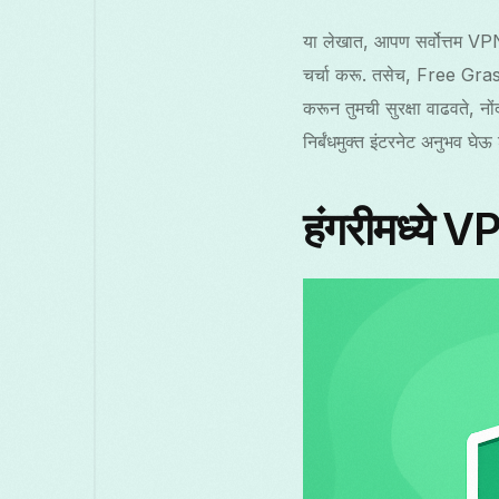
या लेखात, आपण सर्वोत्तम VPN 
चर्चा करू. तसेच, Free Gra
करून तुमची सुरक्षा वाढवते, नो
निर्बंधमुक्त इंटरनेट अनुभव घे
हंगरीमध्ये V