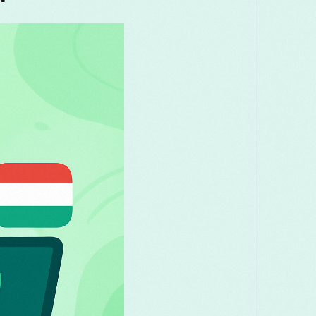
акедонски
Melayu
മലയാളം
मराठी
omână
Русский
Српски
සිංහල
లుగు
ไทย
Türkç