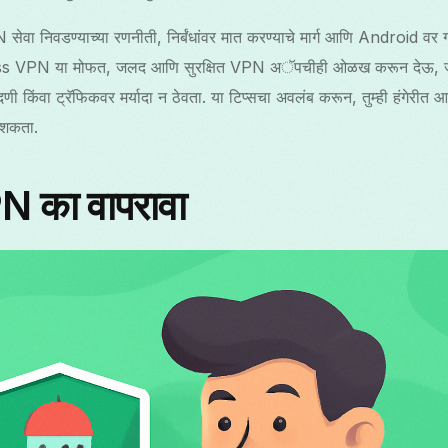
सेवा निवडण्याच्या रणनीती, निर्बंधांवर मात करण्याचे मार्ग आणि Android वर ग
ss VPN या मोफत, जलद आणि सुरक्षित VPN अॅपचीही ओळख करून देऊ, जे कृत्
ंदणी किंवा ट्रॅफिकवर मर्यादा न ठेवता. या टिप्सचा अवलंब करून, तुम्ही हंगेरीत
ऊ शकता.
PN का वापरावा