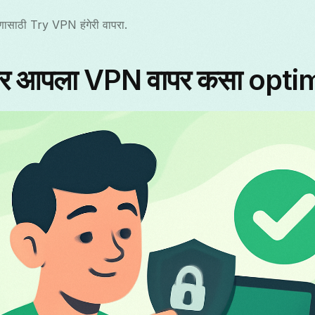
षणासाठी Try VPN हंगेरी वापरा.
र आपला VPN वापर कसा optim