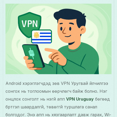
Android хэрэглэгчдэд зөв VPN Уругвай үйлчилгээ
сонгох нь тоглоомын өөрчлөгч байж болно. Нэг
онцлох сонголт нь үнэгүй апп
VPN Uruguay
бөгөөд
бүртгэл шаардалгүй, төвөггүй туршлага санал
болгодог. Энэ апп нь хязгаарлалт давж гарах, Wi-