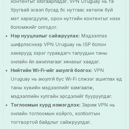
контентыг хязгаарладаг. VPN Uruguay нь та
Уругвай эсвэл бусад бүс нутгаас хөтөлж буй
мэт харагдуулж, орон нутгийн контентыг нээх
боломжийг олгодог.
Нэр нууцлалыг сайжруулах:
Мэдээллээ
шифрлэснээр VPN Uruguay нь ISP болон
хакерууд зэрэг гуравдагч талуудын таны
онлайн үйл ажиллагааг хянахыг хаадаг.
Нийтийн Wi-Fi-ийг аюулгүй болгох:
VPN
Uruguay нь аюулгүй бус Wi-Fi сүлжээг ашиглах үед
таны хувийн мэдээллийг хамгаалж,
мэдээллийн хулгайн эрсдэлийг бууруулдаг.
Тоглоомын хурд нэмэгдүүлэх:
Зарим VPN нь
онлайн тоглоомын хойрго, холболтын
тогтвортой байдлыг сайжруулдаг.