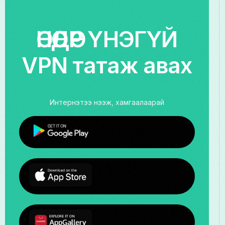
ӨНӨӨДӨР ҮНЭГҮЙ
VPN татаж авах
Интернэтээ нээж, хамгаалаарай