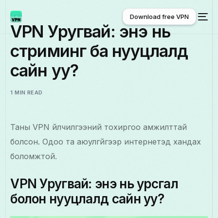
Download free VPN
VPN Уругвай: энэ нь
стриминг ба нууцлалд
Download free VPN
сайн уу?
1 MIN READ
Таны VPN үйлчилгээний тохиргоо амжилттай
болсон. Одоо та аюулгүйгээр интернетэд хандах
боломжтой.
VPN Уругвай: энэ нь урсгал
болон нууцлалд сайн уу?
Монгол