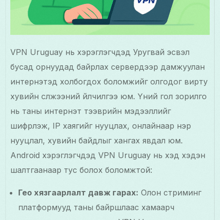
VPN Uruguay нь хэрэглэгчдэд Уругвай эсвэл
бусад орнуудад байрлах серверүүдээр дамжуулан
интернэтэд холбогдох боломжийг олгодог вирту
хувийн сүлжээний үйлчилгээ юм. Үүний гол зорилго
нь таны интернэт тээврийн мэдээллийг
шифрлэж, IP хаягийг нууцлах, онлайнаар нэр
нууцлал, хувийн байдлыг хангах явдал юм.
Android хэрэглэгчдэд VPN Uruguay нь хэд хэдэн
шалтгаанаар тус болох боломжтой:
Гео хязгаарлалт давж гарах:
Олон стриминг
платформууд таны байршлаас хамаарч