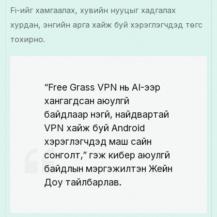
Fi-ийг хамгаалах, хувийн нууцыг хадгалах
хурдан, энгийн арга хайж буй хэрэглэгчдэд төгс
тохирно.
“Free Grass VPN нь AI-ээр
хангагдсан аюулгүй
байдлаар үнэгүй, найдвартай
VPN хайж буй Android
хэрэглэгчдэд маш сайн
сонголт,” гэж кибер аюулгүй
байдлын мэргэжилтэн Жейн
Доу тайлбарлав.