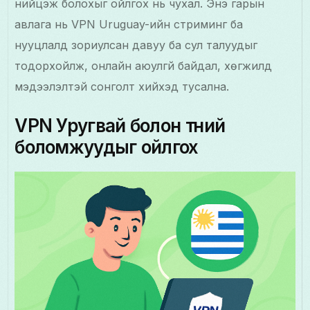
нийцэж болохыг ойлгох нь чухал. Энэ гарын
авлага нь VPN Uruguay-ийн стриминг ба
нууцлалд зориулсан давуу ба сул талуудыг
тодорхойлж, онлайн аюулгүй байдал, хөгжилд
мэдээлэлтэй сонголт хийхэд тусална.
VPN Уругвай болон түүний
боломжуудыг ойлгох