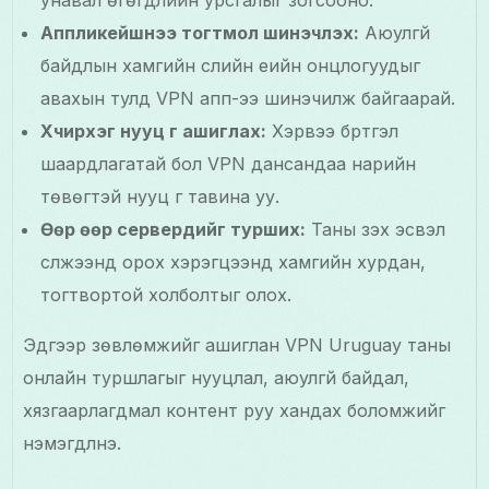
унавал өгөгдлийн урсгалыг зогсооно.
Аппликейшнээ тогтмол шинэчлэх:
Аюулгүй
байдлын хамгийн сүүлийн үеийн онцлогуудыг
авахын тулд VPN апп-ээ шинэчилж байгаарай.
Хүчирхэг нууц үг ашиглах:
Хэрвээ бүртгэл
шаардлагатай бол VPN дансандаа нарийн
төвөгтэй нууц үг тавина уу.
Өөр өөр серверүүдийг турших:
Таны үзэх эсвэл
сүлжээнд орох хэрэгцээнд хамгийн хурдан,
тогтвортой холболтыг олох.
Эдгээр зөвлөмжийг ашиглан VPN Uruguay таны
онлайн туршлагыг нууцлал, аюулгүй байдал,
хязгаарлагдмал контент руу хандах боломжийг
нэмэгдүүлнэ.