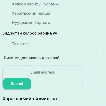
Холбоо барих / Тусламж
Хэрэглээний нөхцөл
Нууцлалын бодлого
Бидэнтэй холбоо барина уу
Telegram
Шинэ мэдээг маань дагаарай
Submit
Хэрэглэгчийн үйлчилгээ