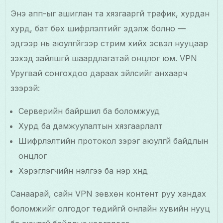
Энэ апп-ыг ашиглан та хязгааргүй трафик, хурдан
хурд, бат бөх шифрлэлтийг эдэлж болно —
эдгээр нь аюулгүйгээр стрим хийх эсвэл нууцаар
үзэхэд зайлшгүй шаардлагатай онцлог юм. VPN
Уругвай сонгохдоо дараах зүйлсийг анхаарч
үзээрэй:
Серверийн байршил ба боломжууд
Хурд ба дамжуулалтын хязгаарлалт
Шифрлэлтийн протокол зэрэг аюулгүй байдлын
онцлог
Хэрэглэгчийн үнэлгээ ба нэр хүнд
Санаарай, сайн VPN зөвхөн контент руу хандах
боломжийг олгодог төдийгүй онлайн хувийн нууц