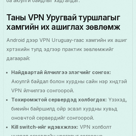
ба аюулгүй байдлыг хадгалдаг.
Таны VPN Уругвай туршлагыг
хамгийн их ашиглах зөвлөмж
Android дээр VPN Uruguay-гаас хамгийн их ашиг
хүртэхийн тулд эдгээр практик зөвлөмжийг
дагаарай:
Найдвартай үйлчилгээ үзүүлэгчийг сонгох:
Аюулгүй байдал болон хурдны сайн нэр хүндтэй
VPN үйлчилгээ сонгоорой.
Тохиромжтой серверүүдэд холбогдох:
Үзэхэд,
биеийн байршилд ойр эсвэл хурдны хувьд
оновчтой серверүүдийг сонгоорой.
Kill switch-ийг идэвхжүүлэх:
VPN холболт