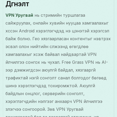
Дүгнэлт
VPN Уругвай
нь стримийн туршлагаа
сайжруулах, онлайн хувийн нууцаа хамгаалахыг
хүссэн Android хэрэглэгчдэд үнэ цэнэтэй хэрэгсэл
байж болно. Гео хязгаарласан контентыг нэвтрэх
эсвэл олон нийтийн сүлжээнд өгөгдлөө
хамгаалахыг хүсэж байвал найдвартай VPN
үйлчилгээ сонгох нь чухал. Free Grass VPN нь AI-
ээр дэмжигдсэн аюулгүй байдал, хязгааргүй
трафиктай үнэгүй сонголт санал болгодог бөгөөд
шинэ хэрэглэгчдэд тохиромжтой. Аюулгүй
байдлын онцлог, серверийн сонголт,
хэрэглэгчдийн үнэлгээг анхаарч VPN үйлчилгээ
үзүүлэгчээ сонгоорой. Зөв VPN Уругвай