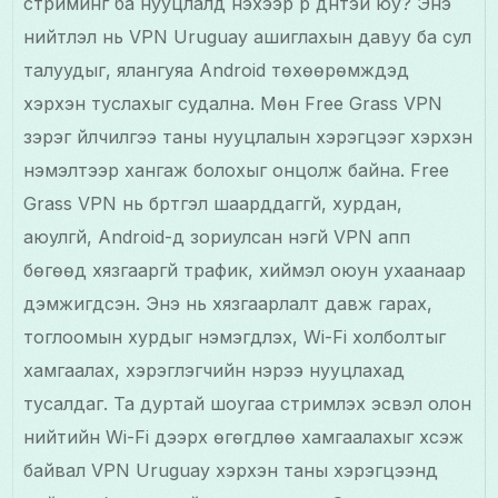
стриминг ба нууцлалд үнэхээр үр дүнтэй юу? Энэ
нийтлэл нь VPN Uruguay ашиглахын давуу ба сул
талуудыг, ялангуяа Android төхөөрөмжүүдэд
хэрхэн туслахыг судална. Мөн Free Grass VPN
зэрэг үйлчилгээ таны нууцлалын хэрэгцээг хэрхэн
нэмэлтээр хангаж болохыг онцолж байна. Free
Grass VPN нь бүртгэл шаарддаггүй, хурдан,
аюулгүй, Android-д зориулсан үнэгүй VPN апп
бөгөөд хязгааргүй трафик, хиймэл оюун ухаанаар
дэмжигдсэн. Энэ нь хязгаарлалт давж гарах,
тоглоомын хурдыг нэмэгдүүлэх, Wi-Fi холболтыг
хамгаалах, хэрэглэгчийн нэрээ нууцлахад
тусалдаг. Та дуртай шоугаа стримлэх эсвэл олон
нийтийн Wi-Fi дээрх өгөгдлөө хамгаалахыг хүсэж
байвал VPN Uruguay хэрхэн таны хэрэгцээнд