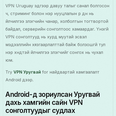
VPN Uruguay эдгээр давуу талыг санал болгосон
ч, стриминг болон нэр нууцлалын үр дүн нь
үйлчилгээ үзүүлэгчийн чанар, холболтын тогтвортой
байдал, серверийн сонголтоос хамаардаг. Үнэгүй
VPN сонголтууд нь хурд муутай эсвэл
мэдээллийн хязгаарлалттай байж болзошгүй тул
нэр хүндтэй үйлчилгээ үзүүлэгчийг сонгох нь чухал
юм.
Try
VPN Уругвай
for найдвартай хамгаалалт
Android дээр.
Android-д зориулсан Уругвай
дахь хамгийн сайн VPN
сонголтуудыг судлах