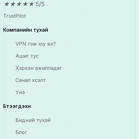
★
★
★
★
★
5/5
TrustPilot
Компанийн тухай
VPN гэж юу вэ?
Ашиг тус
Хэрхэн ажилладаг
Санал хүсэлт
Үнэ
Бүтээгдэхүүн
Бидний тухай
Блог