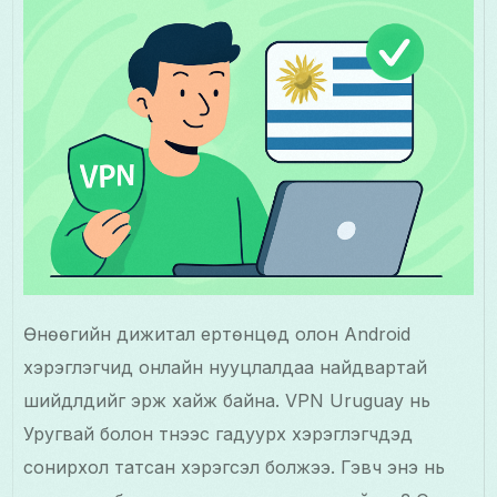
Өнөөгийн дижитал ертөнцөд олон Android
хэрэглэгчид онлайн нууцлалдаа найдвартай
шийдлүүдийг эрж хайж байна. VPN Uruguay нь
Уругвай болон түүнээс гадуурх хэрэглэгчдэд
сонирхол татсан хэрэгсэл болжээ. Гэвч энэ нь