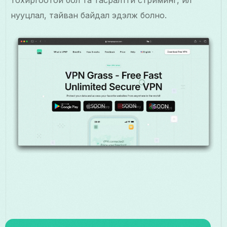
тохиргоотой бол та тасралтгүй стриминг, илүү
нууцлал, тайван байдал эдэлж болно.