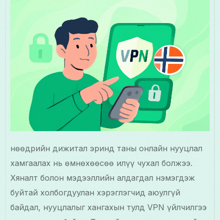
Өнөөдрийн дижитал эринд таны онлайн нууцлал
хамгаалах нь өмнөхөөсөө илүү чухал болжээ.
Хяналт болон мэдээллийн алдагдал нэмэгдэж
буйтай холбогдуулан хэрэглэгчид аюулгүй
байдал, нууцлалыг хангахын тулд VPN үйлчилгээ