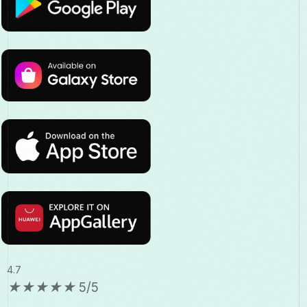
4.7
★
★
★
★
★
5/5