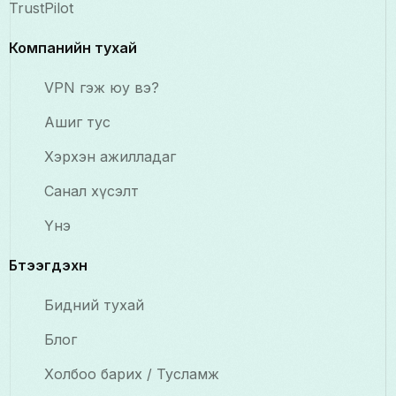
TrustPilot
Компанийн тухай
VPN гэж юу вэ?
Ашиг тус
Хэрхэн ажилладаг
Санал хүсэлт
Үнэ
Бүтээгдэхүүн
Бидний тухай
Блог
Холбоо барих / Тусламж