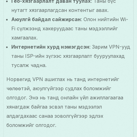
Гео-хязгаарлалт даван туулах
: Таны бүс
нутагт хязгаарлагдсан контентыг авах.
Аюулгүй байдал сайжирсан
: Олон нийтийн Wi-
Fi сүлжээнд хакеруудаас таны мэдээллийг
хамгаалах.
Интернетийн хурд нэмэгдсэн
: Зарим VPN-ууд
таны ISP-ийн зүгээс хязгаарлалт бууруулахад
тусалж чадна.
Норвегид VPN ашиглах нь танд интернетийг
чөлөөтэй, аюулгүйгээр судлах боломжийг
олгодог. Энэ нь танд онлайн үйл ажиллагаагаа
хянагдаж байгаа эсвэл таны мэдээлэл
алдагдахаас санаа зоволгүйгээр эдлэх
боломжийг олгодог.