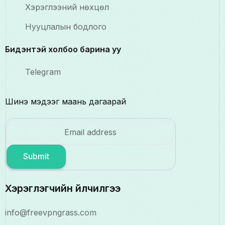
Хэрэглээний нөхцөл
Нууцлалын бодлого
Бидэнтэй холбоо барина уу
Telegram
Шинэ мэдээг маань дагаарай
Submit
Хэрэглэгчийн үйлчилгээ
info@freevpngrass.com