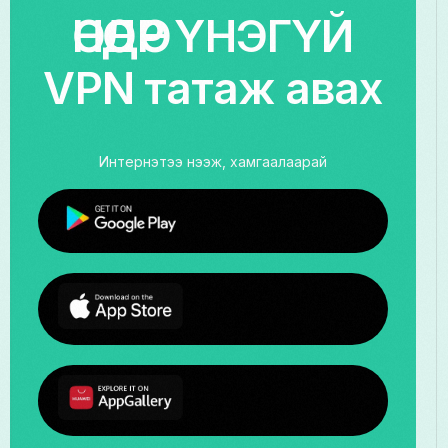
ӨНӨӨДӨР ҮНЭГҮЙ
VPN татаж авах
Интернэтээ нээж, хамгаалаарай