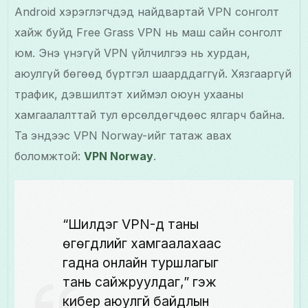
Android хэрэглэгчдэд найдвартай VPN сонголт
хайж буйд Free Grass VPN нь маш сайн сонголт
юм. Энэ үнэгүй VPN үйлчилгээ нь хурдан,
аюулгүй бөгөөд бүртгэл шаарддаггүй. Хязгааргүй
трафик, дэвшилтэт хиймэл оюун ухааны
хамгаалалттай тул өрсөлдөгчдөөс ялгарч байна.
Та эндээс VPN Norway-ийг татаж авах
боломжтой:
VPN Norway
.
“Шилдэг VPN-үүд таны
өгөгдлийг хамгаалахаас
гадна онлайн туршлагыг
тань сайжруулдаг,” гэж
кибер аюулгүй байдлын