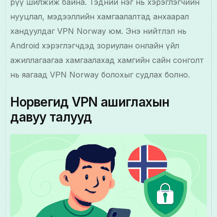
рүү шилжиж байна. Тэдний нэг нь хэрэглэгчийн
нууцлал, мэдээллийн хамгаалалтад анхаарал
хандуулдаг VPN Norway юм. Энэ нийтлэл нь
Android хэрэглэгчдэд зориулан онлайн үйл
ажиллагаагаа хамгаалахад хамгийн сайн сонголт
нь яагаад VPN Norway болохыг судлах болно.
Норвегид VPN ашиглахын
давуу талууд