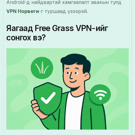
Android-д найдвартай хамгаалалт авахын тулд
VPN Норвеги
-г туршаад үзээрэй.
Яагаад Free Grass VPN-ийг
сонгох вэ?