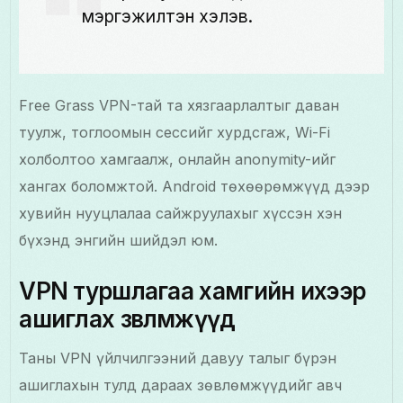
мэргэжилтэн хэлэв.
Free Grass VPN-тай та хязгаарлалтыг даван
туулж, тоглоомын сессийг хурдсгаж, Wi-Fi
холболтоо хамгаалж, онлайн anonymity-ийг
хангах боломжтой. Android төхөөрөмжүүд дээр
хувийн нууцлалаа сайжруулахыг хүссэн хэн
бүхэнд энгийн шийдэл юм.
VPN туршлагаа хамгийн ихээр
ашиглах зөвлөмжүүд
Таны VPN үйлчилгээний давуу талыг бүрэн
ашиглахын тулд дараах зөвлөмжүүдийг авч