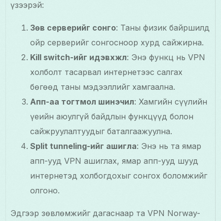
үзээрэй:
Зөв серверийг сонго
: Таны физик байршилд
ойр серверийг сонгосноор хурд сайжирна.
Kill switch-ийг идэвхжүүл
: Энэ функц нь VPN
холболт тасарвал интернетээс салгах
бөгөөд таны мэдээллийг хамгаална.
Апп-аа тогтмол шинэчил
: Хамгийн сүүлийн
үеийн аюулгүй байдлын функцүүд болон
сайжруулалтуудыг баталгаажуулна.
Split tunneling-ийг ашигла
: Энэ нь та ямар
апп-ууд VPN ашиглах, ямар апп-ууд шууд
интернетэд холбогдохыг сонгох боломжийг
олгоно.
Эдгээр зөвлөмжийг дагаснаар та VPN Norway-