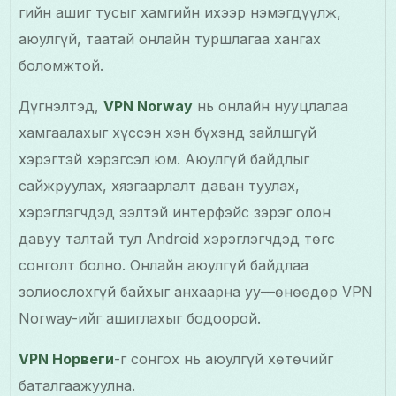
гийн ашиг тусыг хамгийн ихээр нэмэгдүүлж,
аюулгүй, таатай онлайн туршлагаа хангах
боломжтой.
Дүгнэлтэд,
VPN Norway
нь онлайн нууцлалаа
хамгаалахыг хүссэн хэн бүхэнд зайлшгүй
хэрэгтэй хэрэгсэл юм. Аюулгүй байдлыг
сайжруулах, хязгаарлалт даван туулах,
хэрэглэгчдэд ээлтэй интерфэйс зэрэг олон
давуу талтай тул Android хэрэглэгчдэд төгс
сонголт болно. Онлайн аюулгүй байдлаа
золиослохгүй байхыг анхаарна уу—өнөөдөр VPN
Norway-ийг ашиглахыг бодоорой.
VPN Норвеги
-г сонгох нь аюулгүй хөтөчийг
баталгаажуулна.