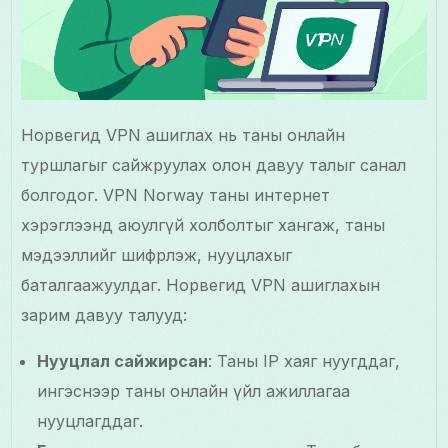
Норвегид VPN ашиглах нь таны онлайн
туршлагыг сайжруулах олон давуу талыг санал
болгодог. VPN Norway таны интернет
хэрэглээнд аюулгүй холболтыг хангаж, таны
мэдээллийг шифрлэж, нууцлахыг
баталгаажуулдаг. Норвегид VPN ашиглахын
зарим давуу талууд:
Нууцлал сайжирсан
: Таны IP хаяг нуугддаг,
ингэснээр таны онлайн үйл ажиллагаа
нууцлагддаг.