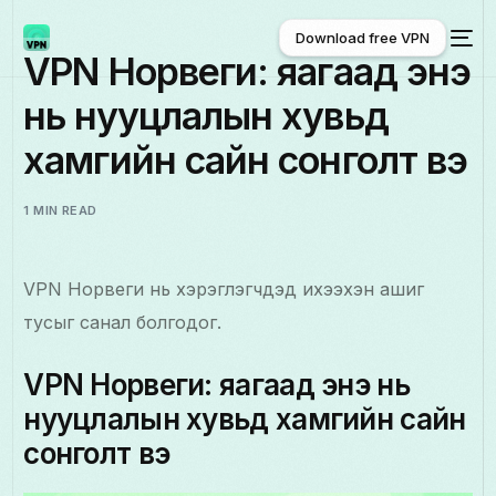
Download free VPN
VPN Норвеги: яагаад энэ
нь нууцлалын хувьд
Download free VPN
хамгийн сайн сонголт вэ
1 MIN READ
VPN Норвеги нь хэрэглэгчдэд ихээхэн ашиг
тусыг санал болгодог.
VPN Норвеги: яагаад энэ нь
нууцлалын хувьд хамгийн сайн
сонголт вэ
Монгол