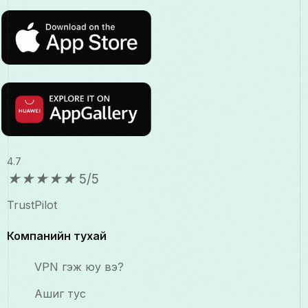
4.7
★
★
★
★
★
5/5
TrustPilot
Компанийн тухай
VPN гэж юу вэ?
Ашиг тус