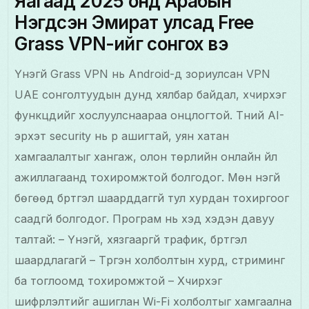
Яагаад 2025 онд Арабын
Нэгдсэн Эмират улсад Free
Grass VPN-ийг сонгох вэ
Үнэгүй Grass VPN нь Android-д зориулсан VPN
UAE сонголтуудын дунд хялбар байдал, хүчирхэг
функцүүдийг хослуулснаараа онцлогтой. Түүний AI-
эрхэт security нь үр ашигтай, уян хатан
хамгаалалтыг хангаж, олон төрлийн онлайн үйл
ажиллагаанд тохиромжтой болгодог. Мөн үнэгүй
бөгөөд бүртгэл шаарддаггүй тул хурдан тохиргоог
саадгүй болгодог. Програм нь хэд хэдэн давуу
талтай: – Үнэгүй, хязгааргүй трафик, бүртгэл
шаардлагагүй – Түргэн холболтын хурд, стриминг
ба тоглоомд тохиромжтой – Хүчирхэг
шифрлэлтийг ашиглан Wi-Fi холболтыг хамгаална