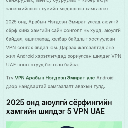
сайжруулах, latency бууруулах – Кибер аюул
заналхийллээс хувийн мэдээллээ хамгаалах
2025 онд Арабын Нэгдсэн Эмират улсад аюулгүй
сёрф хийх хамгийн сайн сонголт нь хурд, аюулгүй
байдал, ашиглахад хялбар байдлыг хослуулсан
VPN сонгох явдал юм. Дараах жагсаалтад энэ
жил Android хэрэглэгчдэд зориулсан шилдэг VPN
UAE сонголтууд багтсан байна.
Try
VPN Арабын Нэгдсэн Эмират улс
Android
дээр найдвартай хамгаалалт авахын тулд.
2025 онд аюулгүй сёрфингийн
хамгийн шилдэг 5 VPN UAE