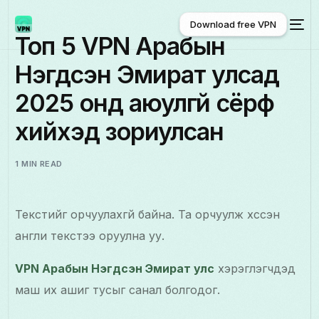
Download free VPN
Топ 5 VPN Арабын
Нэгдсэн Эмират улсад
Download free VPN
2025 онд аюулгүй сёрф
хийхэд зориулсан
1 MIN READ
Текстийг орчуулахгүй байна. Та орчуулж хүссэн
англи текстээ оруулна уу.
VPN Арабын Нэгдсэн Эмират улс
хэрэглэгчдэд
маш их ашиг тусыг санал болгодог.
Монгол