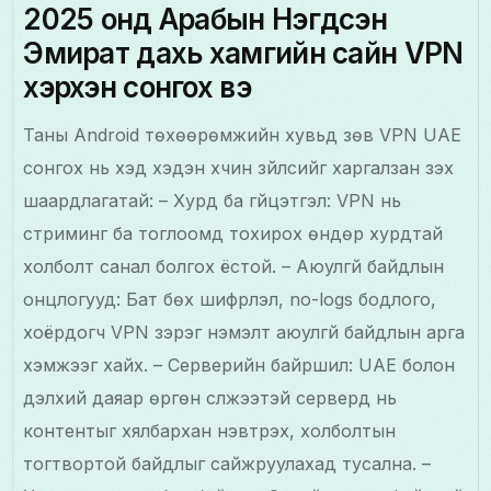
2025 онд Арабын Нэгдсэн
Эмират дахь хамгийн сайн VPN
хэрхэн сонгох вэ
Таны Android төхөөрөмжийн хувьд зөв VPN UAE
сонгох нь хэд хэдэн хүчин зүйлсийг харгалзан үзэх
шаардлагатай: – Хурд ба гүйцэтгэл: VPN нь
стриминг ба тоглоомд тохирох өндөр хурдтай
холболт санал болгох ёстой. – Аюулгүй байдлын
онцлогууд: Бат бөх шифрлэл, no-logs бодлого,
хоёрдогч VPN зэрэг нэмэлт аюулгүй байдлын арга
хэмжээг хайх. – Серверийн байршил: UAE болон
дэлхий даяар өргөн сүлжээтэй серверүүд нь
контентыг хялбархан нэвтрэх, холболтын
тогтвортой байдлыг сайжруулахад тусална. –