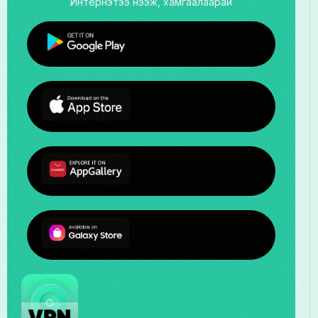
Интернэтээ нээж, хамгаалаарай