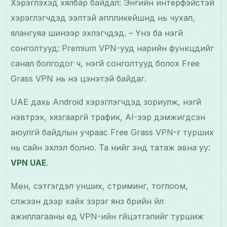
Хэрэглэхэд хялбар байдал: Энгийн интерфэйстэй
хэрэглэгчдэд ээлтэй аппликейшнүүд нь чухал,
ялангуяа шинээр эхлэгчдэд. – Үнэ ба үнэгүй
сонголтууд: Premium VPN-ууд нарийн функцүүдийг
санал болгодог ч, үнэгүй сонголтууд болох Free
Grass VPN нь үнэ цэнэтэй байдаг.
UAE дахь Android хэрэглэгчдэд зориулж, үнэгүй
нэвтрэх, хязгааргүй трафик, AI-ээр дэмжигдсэн
аюулгүй байдлын учраас Free Grass VPN-г турших
нь сайн эхлэл болно. Та үүнийг энд татаж авна уу:
VPN UAE
.
Мөн, сэтгэгдэл унших, стриминг, тоглоом,
сүлжээн дээр хайх зэрэг янз бүрийн үйл
ажиллагааны үед VPN-ийн гүйцэтгэлийг туршиж