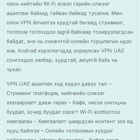
олон нийтийн Wi-Fi эсвэл гэрийн сүлжээг
ашиглаж байхад тайван байхад тусална. Мөн
олон VPN үйлчилгээ хурдтай бөгөөд стриминг,
тоглоом тоглохдоо lagгүй байхаар тохируулагдсан
байдаг, энэ нь оновчтой онлайн туршлагын үндэс
юм. Android хэрэглэгчдэд зориулсан VPN UAE
сонгохдоо хялбар, хурдтай, аюулгүй байх нь
чухал.
VPN UAE ашиглах хэд хэдэн давуу тал: –
Стриминг платформ, нийгмийн сүлжээг
хязгаарлалт давж гарах – Кафе, нисэх онгоцны
буудал, зочид буудал зэрэгт Wi-Fi холболтоо
хамгаалах – Хамгаалалт шаардсан контент үзэх үед
нууц байлгах – Онлайн тоглоомын хурдыг