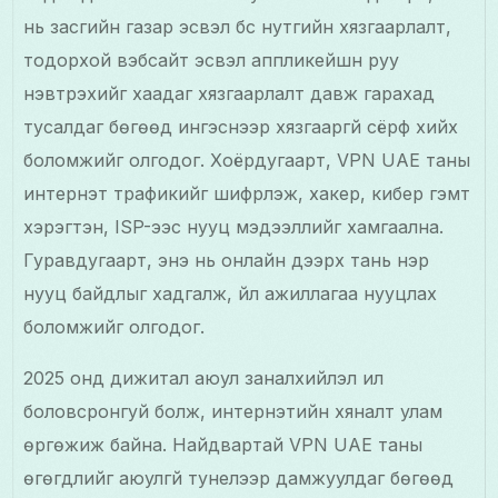
нь засгийн газар эсвэл бүс нутгийн хязгаарлалт,
тодорхой вэбсайт эсвэл аппликейшн руу
нэвтрэхийг хаадаг хязгаарлалт давж гарахад
тусалдаг бөгөөд ингэснээр хязгааргүй сёрф хийх
боломжийг олгодог. Хоёрдугаарт, VPN UAE таны
интернэт трафикийг шифрлэж, хакер, кибер гэмт
хэрэгтэн, ISP-ээс нууц мэдээллийг хамгаална.
Гуравдугаарт, энэ нь онлайн дээрх тань нэр
нууц байдлыг хадгалж, үйл ажиллагаа нууцлах
боломжийг олгодог.
2025 онд дижитал аюул заналхийлэл илүү
боловсронгуй болж, интернэтийн хяналт улам
өргөжиж байна. Найдвартай VPN UAE таны
өгөгдлийг аюулгүй тунелээр дамжуулдаг бөгөөд