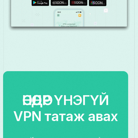
ӨНӨӨДӨР ҮНЭГҮЙ
VPN татаж авах