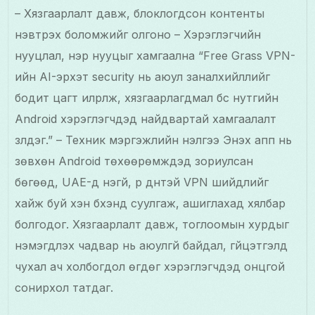
– Хязгаарлалт давж, блоклогдсон контенты
нэвтрэх боломжийг олгоно – Хэрэглэгчийн
нууцлал, нэр нууцыг хамгаална “Free Grass VPN-
ийн AI-эрхэт security нь аюул заналхийллийг
бодит цагт илрүүлж, хязгаарлагдмал бүс нутгийн
Android хэрэглэгчдэд найдвартай хамгаалалт
үзүүлдэг.” – Техник мэргэжлийн үнэлгээ Энэхүү апп нь
зөвхөн Android төхөөрөмжүүдэд зориулсан
бөгөөд, UAE-д үнэгүй, үр дүнтэй VPN шийдлийг
хайж буй хэн бүхэнд суулгаж, ашиглахад хялбар
болгодог. Хязгаарлалт давж, тоглоомын хурдыг
нэмэгдүүлэх чадвар нь аюулгүй байдал, гүйцэтгэлд
чухал ач холбогдол өгдөг хэрэглэгчдэд онцгой
сонирхол татдаг.