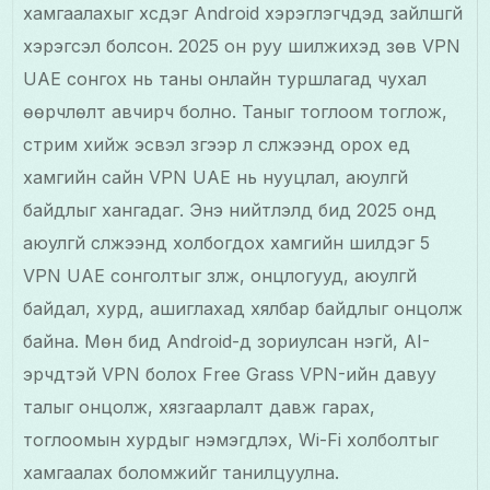
хамгаалахыг хүсдэг Android хэрэглэгчдэд зайлшгүй
хэрэгсэл болсон. 2025 он руу шилжихэд зөв VPN
UAE сонгох нь таны онлайн туршлагад чухал
өөрчлөлт авчирч болно. Таныг тоглоом тоглож,
стрим хийж эсвэл зүгээр л сүлжээнд орох үед
хамгийн сайн VPN UAE нь нууцлал, аюулгүй
байдлыг хангадаг. Энэ нийтлэлд бид 2025 онд
аюулгүй сүлжээнд холбогдох хамгийн шилдэг 5
VPN UAE сонголтыг үзүүлж, онцлогууд, аюулгүй
байдал, хурд, ашиглахад хялбар байдлыг онцолж
байна. Мөн бид Android-д зориулсан үнэгүй, AI-
эрчүүдтэй VPN болох Free Grass VPN-ийн давуу
талыг онцолж, хязгаарлалт давж гарах,
тоглоомын хурдыг нэмэгдүүлэх, Wi-Fi холболтыг
хамгаалах боломжийг танилцуулна.