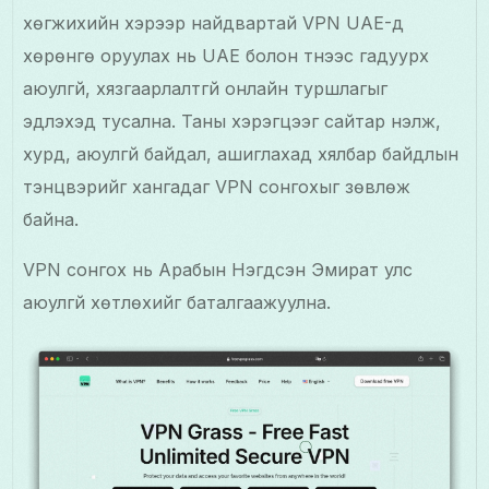
хөгжихийн хэрээр найдвартай VPN UAE-д
хөрөнгө оруулах нь UAE болон түүнээс гадуурх
аюулгүй, хязгаарлалтгүй онлайн туршлагыг
эдлэхэд тусална. Таны хэрэгцээг сайтар үнэлж,
хурд, аюулгүй байдал, ашиглахад хялбар байдлын
тэнцвэрийг хангадаг VPN сонгохыг зөвлөж
байна.
VPN сонгох нь Арабын Нэгдсэн Эмират улс
аюулгүй хөтлөхийг баталгаажуулна.