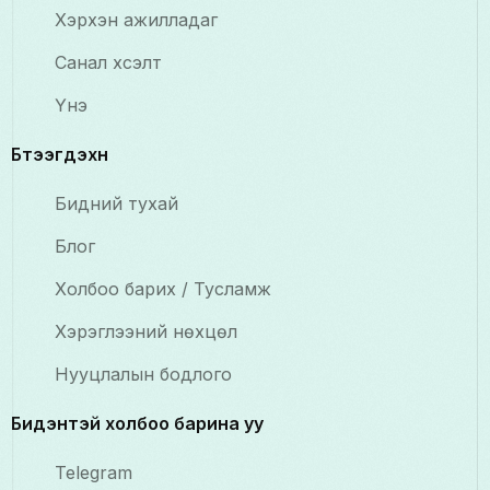
Хэрхэн ажилладаг
Санал хүсэлт
Үнэ
Бүтээгдэхүүн
Бидний тухай
Блог
Холбоо барих / Тусламж
Хэрэглээний нөхцөл
Нууцлалын бодлого
Бидэнтэй холбоо барина уу
Telegram