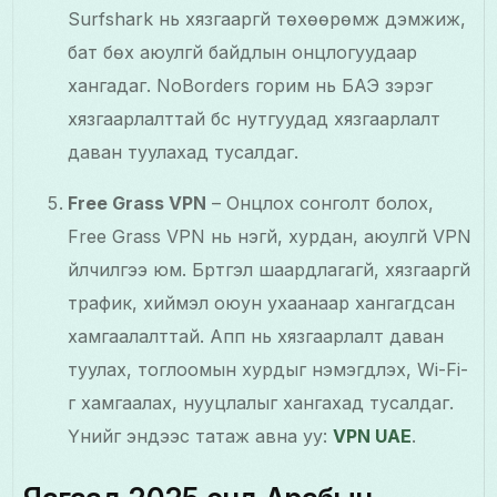
Surfshark нь хязгааргүй төхөөрөмж дэмжиж,
бат бөх аюулгүй байдлын онцлогуудаар
хангадаг. NoBorders горим нь БАЭ зэрэг
хязгаарлалттай бүс нутгуудад хязгаарлалт
даван туулахад тусалдаг.
Free Grass VPN
– Онцлох сонголт болох,
Free Grass VPN нь үнэгүй, хурдан, аюулгүй VPN
үйлчилгээ юм. Бүртгэл шаардлагагүй, хязгааргүй
трафик, хиймэл оюун ухаанаар хангагдсан
хамгаалалттай. Апп нь хязгаарлалт даван
туулах, тоглоомын хурдыг нэмэгдүүлэх, Wi-Fi-
г хамгаалах, нууцлалыг хангахад тусалдаг.
Үүнийг эндээс татаж авна уу:
VPN UAE
.