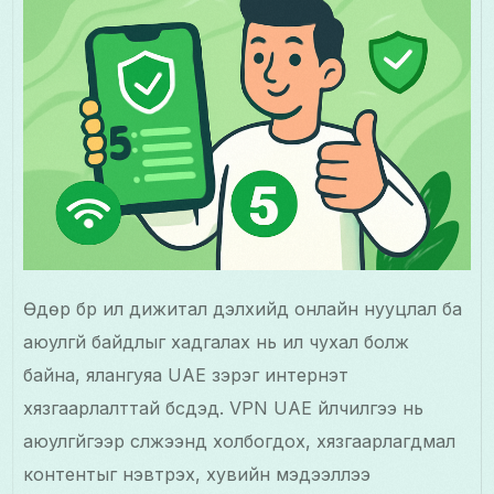
Өдөр бүр илүү дижитал дэлхийд онлайн нууцлал ба
аюулгүй байдлыг хадгалах нь илүү чухал болж
байна, ялангуяа UAE зэрэг интернэт
хязгаарлалттай бүсүүдэд. VPN UAE үйлчилгээ нь
аюулгүйгээр сүлжээнд холбогдох, хязгаарлагдмал
контентыг нэвтрэх, хувийн мэдээллээ