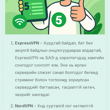
ExpressVPN
– Хурдтай байдал, бат бөх
аюулгүй байдлын онцлогуудаараа алдартай,
ExpressVPN нь БАЭ-д хэрэглэгчдэд хамгийн
сонгодог сонголт юм. Энэ нь өргөн
серверийн сүлжээг санал болгодог бөгөөд
стриминг болон тоглоомд зориулсан
серверүүдийг багтаасан, тасралтгүй хөтөч,
үзвэрийг хангадаг.
NordVPN
– Хүнд сурталгүй лог хөтлөлтгүй