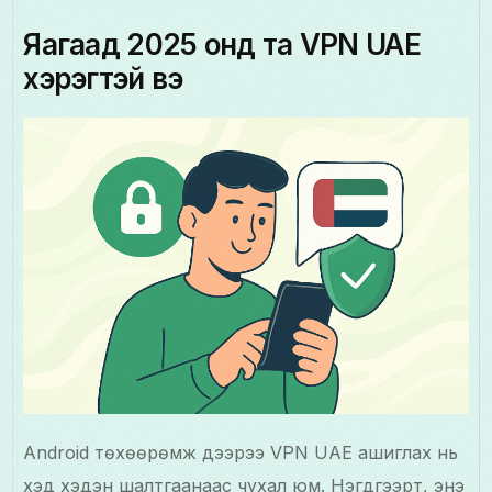
Яагаад 2025 онд та VPN UAE
хэрэгтэй вэ
Android төхөөрөмж дээрээ VPN UAE ашиглах нь
хэд хэдэн шалтгаанаас чухал юм. Нэгдүгээрт, энэ