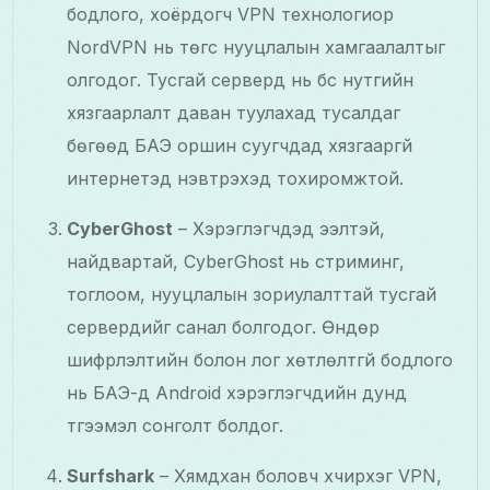
бодлого, хоёрдогч VPN технологиор
NordVPN нь төгс нууцлалын хамгаалалтыг
олгодог. Тусгай серверүүд нь бүс нутгийн
хязгаарлалт даван туулахад тусалдаг
бөгөөд БАЭ оршин суугчдад хязгааргүй
интернетэд нэвтрэхэд тохиромжтой.
CyberGhost
– Хэрэглэгчдэд ээлтэй,
найдвартай, CyberGhost нь стриминг,
тоглоом, нууцлалын зориулалттай тусгай
серверүүдийг санал болгодог. Өндөр
шифрлэлтийн болон лог хөтлөлтгүй бодлого
нь БАЭ-д Android хэрэглэгчдийн дунд
түгээмэл сонголт болдог.
Surfshark
– Хямдхан боловч хүчирхэг VPN,