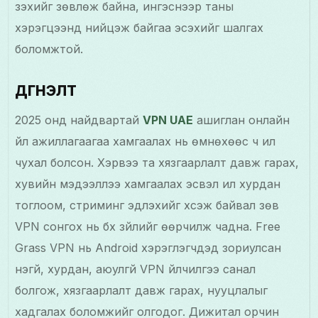
үзэхийг зөвлөж байна, ингэснээр таны
хэрэгцээнд нийцэж байгаа эсэхийг шалгах
боломжтой.
дүгнэлт
2025 онд найдвартай
VPN UAE
ашиглан онлайн
үйл ажиллагаагаа хамгаалах нь өмнөхөөс ч илүү
чухал болсон. Хэрвээ та хязгаарлалт давж гарах,
хувийн мэдээллээ хамгаалах эсвэл илүү хурдан
тоглоом, стриминг эдлэхийг хүсэж байвал зөв
VPN сонгох нь бүх зүйлийг өөрчилж чадна. Free
Grass VPN нь Android хэрэглэгчдэд зориулсан
үнэгүй, хурдан, аюулгүй VPN үйлчилгээ санал
болгож, хязгаарлалт давж гарах, нууцлалыг
хадгалах боломжийг олгодог. Дижитал орчин