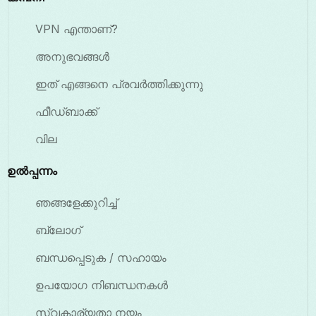
VPN എന്താണ്?
അനുഭവങ്ങൾ
ഇത് എങ്ങനെ പ്രവർത്തിക്കുന്നു
ഫീഡ്ബാക്ക്
വില
ഉൽപ്പന്നം
ഞങ്ങളേക്കുറിച്ച്
ബ്ലോഗ്
ബന്ധപ്പെടുക / സഹായം
ഉപയോഗ നിബന്ധനകൾ
സ്വകാര്യതാ നയം