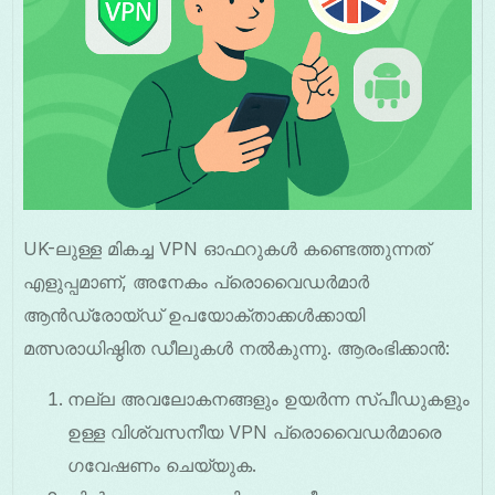
UK-ലുള്ള മികച്ച VPN ഓഫറുകൾ കണ്ടെത്തുന്നത്
എളുപ്പമാണ്, അനേകം പ്രൊവൈഡർമാർ
ആൻഡ്രോയ്ഡ് ഉപയോക്താക്കൾക്കായി
മത്സരാധിഷ്ഠിത ഡീലുകൾ നൽകുന്നു. ആരംഭിക്കാൻ:
നല്ല അവലോകനങ്ങളും ഉയർന്ന സ്പീഡുകളും
ഉള്ള വിശ്വസനീയ VPN പ്രൊവൈഡർമാരെ
ഗവേഷണം ചെയ്യുക.