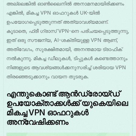
അല്ലെങ്കിൽ ഓൺലൈനിൽ അനാമനമായിരിക്കണം
എങ്കിൽ, മികച്ച VPN ഓഫറുകൾ UK-യിൽ
ഉപയോഗപ്പെടുത്തുന്നത് അത്യാവശ്യമാണ്.
കൂടാതെ, ഫ്രീ ഗ്രാസ് VPN-നെ പരിചയപ്പെടുത്തുന്നു,
ഇത് ഒരു സൗജന്യ, AI-ശക്തിയുള്ള VPN ആണ്,
അതിവേഗം, സുരക്ഷിതമായി, അനന്തമായ ട്രാഫിക്
നൽകുന്നു. മികച്ച ഡീലുകൾ, ടിപ്പുകൾ കണ്ടെത്താനും
നിങ്ങളുടെ ആവശ്യങ്ങൾക്കനുസരിച്ച് ശരിയായ VPN
തിരഞ്ഞെടുക്കാനും വായന തുടരുക.
എന്തുകൊണ്ട് ആൻഡ്രോയ്ഡ്
ഉപയോക്താക്കൾക്ക് യുകെയിലെ
മികച്ച VPN ഓഫറുകൾ
അന്വേഷിക്കണം