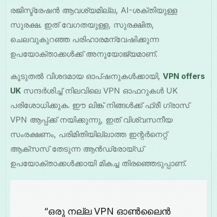
രജിസ്ട്രേഷൻ ആവശ്യമില്ല, AI-ശക്തിയുള്ള
സുരക്ഷ. ഇത് വേഗതയുള്ള, സുരക്ഷിത,
ചെലവുകുറഞ്ഞ പരിഹാരമന്വേഷിക്കുന്ന
ഉപയോക്താക്കൾക്ക് അനുയോജ്യമാണ്.
കൂടുതൽ വിശദമായ ഓപ്ഷനുകൾക്കായി,
VPN offers
UK
സന്ദർശിച്ച് നിലവിലെ VPN ഓഫറുകൾ UK
പരിശോധിക്കുക. ഈ ലിങ്ക് നിങ്ങൾക്ക് ഫ്രീ ഗ്രാസ്
VPN ആപ്പ്‌ക്ക് നയിക്കുന്നു, ഇത് വിശ്വസനീയ
സംരക്ഷണം, പരിമിതിയില്ലാത്ത ഇന്റർനെറ്റ്
ആക്സസ് തേടുന്ന ആൻഡ്രോയ്ഡ്
ഉപയോക്താക്കൾക്കായി മികച്ച തിരഞ്ഞെടുപ്പാണ്.
“ഒരു നല്ല VPN ഓൺലൈൻ