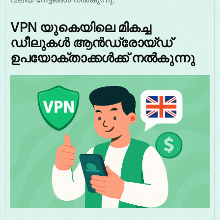
VPN യുകെയിലെ മികച്ച
ഡീലുകൾ ആൻഡ്രോയ്ഡ്
ഉപയോക്താക്കൾക്ക് നൽകുന്നു