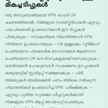
മികച്ച ടിപ്പുകൾ
ഒരു അനുയോജ്യമായ VPN ഓഫർ UK
കണ്ടെത്തിയാൽ, നിങ്ങളുടെ സബ്സ്ക്രിപ്ഷൻ ഏറ്റവും
ഫലപ്രദമായി ഉപയോഗിക്കാൻ ഈ ടിപ്പുകൾ
പിന്തുടരുക: – സ്വകാര്യത നിലനിർത്താൻ VPN
നിത്യേന ഉപയോഗിക്കുക. – UK ഉള്ളടക്കം സ്ട്രീമിംഗ്
ചെയ്യാനോ പ്രാദേശിക സേവനങ്ങൾ ആക്സസ്
ചെയ്യാനോ UK സെർവറുകളുമായി ബന്ധപ്പെടുക. –
ഓൺലൈൻ പോകുമ്പോൾ സംരക്ഷണം ഉറപ്പാക്കാൻ
ഓട്ടോമാറ്റിക് സ്റ്റാർട്ടപ്പ് സജ്ജമാക്കുക. – ഫ്രീ
ട്രയലുകൾ അല്ലെങ്കിൽ പണം തിരികെ നൽകുന്ന
ഗ്യാരണ്ടികൾ ഉപയോഗിച്ച് VPN പരീക്ഷിക്കുക. –
ഏറ്റവും പുതിയ സുരക്ഷാ ഫീച്ചറുകൾക്കായി
നിങ്ങളുടെ VPN ആപ്പ് അപ്‌ഡേറ്റ് ചെയ്യുക.