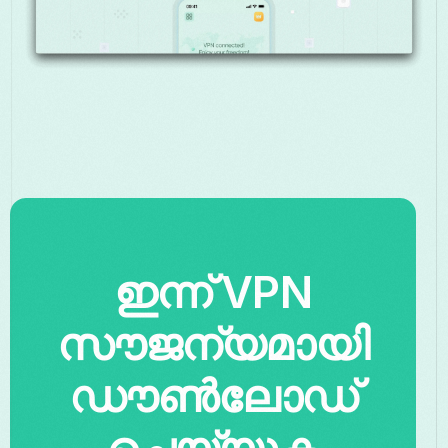
ഇന്ന് VPN
സൗജന്യമായി
ഡൗൺലോഡ്