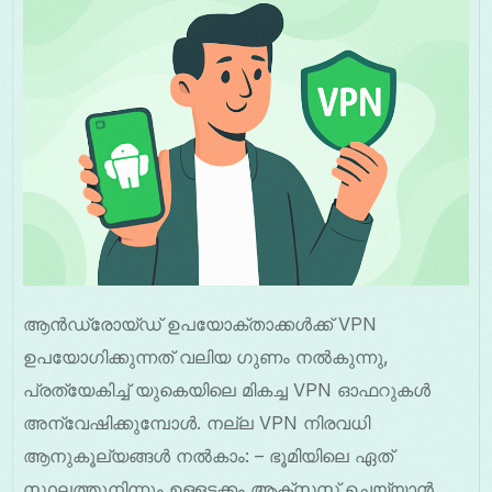
ആൻഡ്രോയ്ഡ് ഉപയോക്താക്കൾക്ക് VPN
ഉപയോഗിക്കുന്നത് വലിയ ഗുണം നൽകുന്നു,
പ്രത്യേകിച്ച് യുകെയിലെ മികച്ച VPN ഓഫറുകൾ
അന്വേഷിക്കുമ്പോൾ. നല്ല VPN നിരവധി
ആനുകൂല്യങ്ങൾ നൽകാം: – ഭൂമിയിലെ ഏത്
സ്ഥലത്തുനിന്നും ഉള്ളടക്കം ആക്സസ് ചെയ്യാൻ