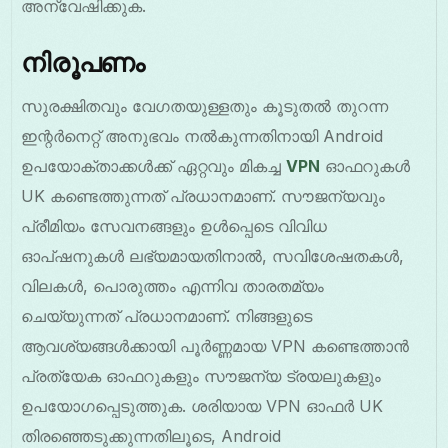
അന്വേഷിക്കുക.
നിരൂപണം
സുരക്ഷിതവും വേഗതയുള്ളതും കൂടുതൽ തുറന്ന
ഇന്റർനെറ്റ് അനുഭവം നൽകുന്നതിനായി Android
ഉപയോക്താക്കൾക്ക് ഏറ്റവും മികച്ച
VPN
ഓഫറുകൾ
UK കണ്ടെത്തുന്നത് പ്രധാനമാണ്. സൗജന്യവും
പ്രീമിയം സേവനങ്ങളും ഉൾപ്പെടെ വിവിധ
ഓപ്ഷനുകൾ ലഭ്യമായതിനാൽ, സവിശേഷതകൾ,
വിലകൾ, പൊരുത്തം എന്നിവ താരതമ്യം
ചെയ്യുന്നത് പ്രധാനമാണ്. നിങ്ങളുടെ
ആവശ്യങ്ങൾക്കായി പൂർണ്ണമായ VPN കണ്ടെത്താൻ
പ്രത്യേക ഓഫറുകളും സൗജന്യ ട്രയലുകളും
ഉപയോഗപ്പെടുത്തുക. ശരിയായ VPN ഓഫർ UK
തിരഞ്ഞെടുക്കുന്നതിലൂടെ, Android