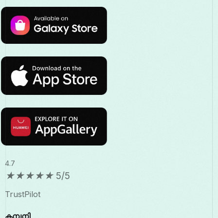
4.7
★
★
★
★
★
5/5
TrustPilot
കമ്പനി