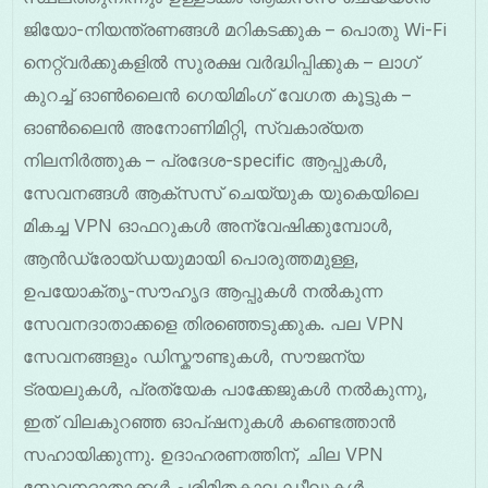
ജിയോ-നിയന്ത്രണങ്ങൾ മറികടക്കുക – പൊതു Wi-Fi
നെറ്റ്‌വർക്കുകളിൽ സുരക്ഷ വർദ്ധിപ്പിക്കുക – ലാഗ്
കുറച്ച് ഓൺലൈൻ ഗെയിമിംഗ് വേഗത കൂട്ടുക –
ഓൺലൈൻ അനോണിമിറ്റി, സ്വകാര്യത
നിലനിർത്തുക – പ്രദേശ-specific ആപ്പുകൾ,
സേവനങ്ങൾ ആക്സസ് ചെയ്യുക യുകെയിലെ
മികച്ച VPN ഓഫറുകൾ അന്വേഷിക്കുമ്പോൾ,
ആൻഡ്രോയ്ഡയുമായി പൊരുത്തമുള്ള,
ഉപയോക്തൃ-സൗഹൃദ ആപ്പുകൾ നൽകുന്ന
സേവനദാതാക്കളെ തിരഞ്ഞെടുക്കുക. പല VPN
സേവനങ്ങളും ഡിസ്കൗണ്ടുകൾ, സൗജന്യ
ട്രയലുകൾ, പ്രത്യേക പാക്കേജുകൾ നൽകുന്നു,
ഇത് വിലകുറഞ്ഞ ഓപ്ഷനുകൾ കണ്ടെത്താൻ
സഹായിക്കുന്നു. ഉദാഹരണത്തിന്, ചില VPN
സേവനദാതാക്കൾ പരിമിതകാല ഡീലുകൾ