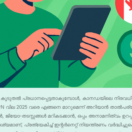
 കൂടുതൽ പ്രധാനപ്പെട്ടതാകുമ്പോൾ, കാനഡയിലെ നിരവധി 
PN വില 2025 വരെ എങ്ങനെ മാറുമെന്ന് അറിയാൻ താൽപ
ൻ, ജിയോ-തടസ്സങ്ങൾ മറികടക്കാൻ, ഒപ്പം അനാമനിത്വം ഉറപ്
ണ്, പ്രത്യേകിച്ച് ഇന്റർനെറ്റ് നിയന്ത്രണം വർദ്ധിച്ചുകൊ