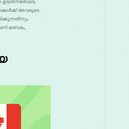
ത ഉയർന്നതോടെ,
ാക്കൾക്ക് അവരുടെ
്കുന്നതിനും
ണി മത്സരം,
െ