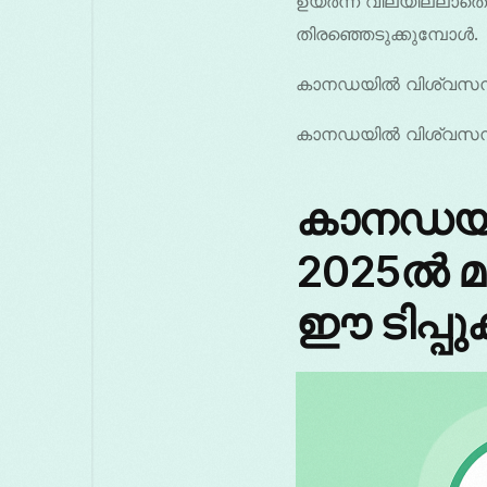
ഉയർന്ന വിലയില്ലാത
തിരഞ്ഞെടുക്കുമ്പോൾ.
കാനഡയിൽ വിശ്വസനീയ
കാനഡയിൽ വിശ്വസനീയ
കാനഡയിൽ
2025ൽ മ
ഈ ടിപ്പ