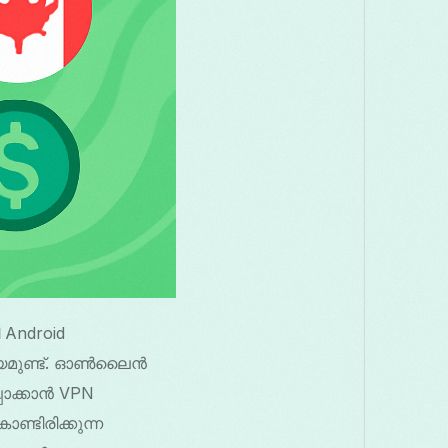
Android
ര്യമുണ്ട്. ഓൺലൈൻ
പാക്കാൻ VPN
ണ്ടിരിക്കുന്ന