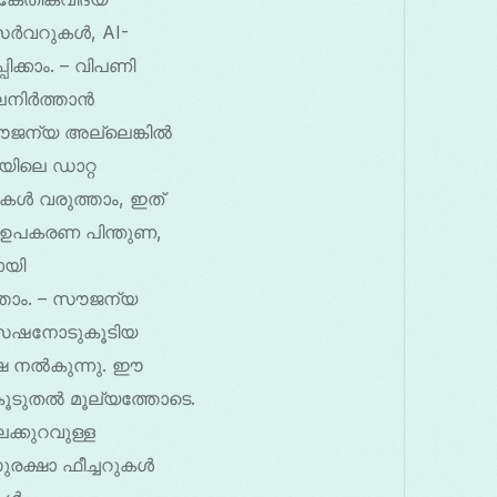
സെർവറുകൾ, AI-
ിക്കാം. – വിപണി
ിലനിർത്താൻ
സൗജന്യ അല്ലെങ്കിൽ
ിലെ ഡാറ്റ
ൾ വരുത്താം, ഇത്
ം ഉപകരണ പിന്തുണ,
ായി
്താം. – സൗജന്യ
ൈസേഷനോടുകൂടിയ
്ഷ നൽകുന്നു. ഈ
 കൂടുതൽ മൂല്യത്തോടെ.
ക്കുറവുള്ള
രക്ഷാ ഫീച്ചറുകൾ