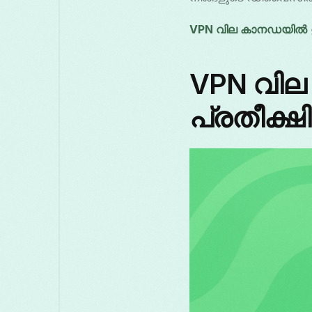
VPN വില കാനഡയിൽ
VPN വി
പ്രതീക്ഷി