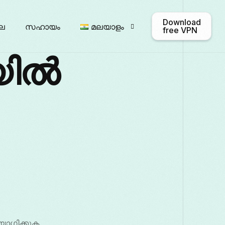
Download
ല
സഹായം
മലയാളം
free VPN
യിൽ
English
Afrikaans
Български
ဗမာစာ
Français
Galego
ქა
Italiano
日本語
ಕನ
ോഗിക്കുക.