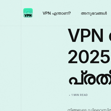
VPN എന്താണ്?
അനുഭവങ്ങൾ
VPN
202
പ്രതീ
1 MIN READ
നിങ്ങളുടെ ഡിവൈസിൽ 