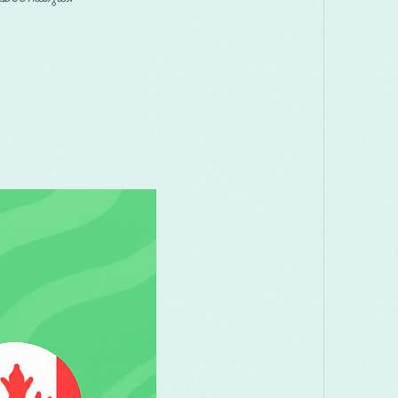
Македонски
Melayu
Română
Русский
తెలుగు
ไทย