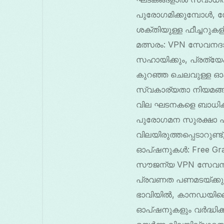
പുരോഗമിക്കുമ്പോൾ, 
ശക്തിയുള്ള ഫീച്ചറുകള
മത്സരം: VPN സേവനദാ
സഹായിക്കും, പ്രത്യ
കുറഞ്ഞ ചെലവുള്ള ഓപ
സ്വകാര്യതാ നിയമങ്
വില ഘടനകളെ ബാധിക്ക
പുരോഗമന സുരക്ഷാ പ്
വിലയിരുത്തപ്പെടാറുണ
ഓപ്ഷനുകൾ: Free Gra
സൗജന്യ VPN സേവനങ്ങ
പ്രവണത പണമടയ്ക്കുന്
ഭാവിയിൽ, കാനഡയിലെ 
ഓപ്ഷനുകളും വർദ്ധിക