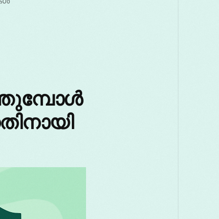
കൾ
തുമ്പോൾ
നതിനായി