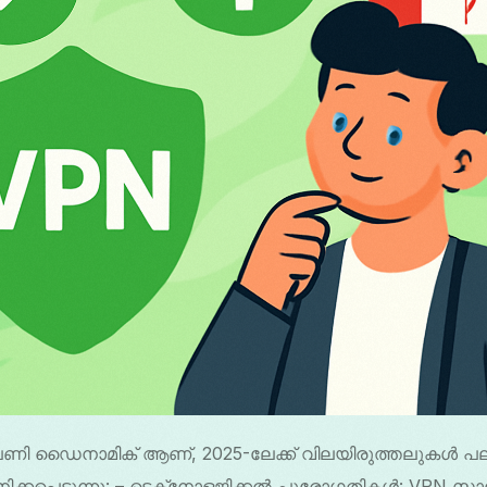
ി ഡൈനാമിക് ആണ്, 2025-ലേക്ക് വിലയിരുത്തലുകൾ പ
്കപ്പെടുന്നു: – ടെക്‌നോളജിക്കൽ പുരോഗതികൾ: VPN സാങ