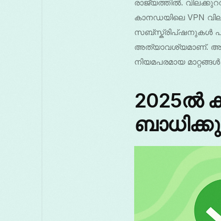
രാജ്യത്തിൽ. വിലക്
കാനഡയിലെ VPN വിലകൾ 
സബ്സ്ക്രിപ്ഷനുകൾ പ
അത്യാവശ്യമാണ്. അടു
നിയമപരമായ മാറ്റങ്ങൾ
2025ൽ 
ബാധിക്ക