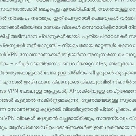
സേവനദാതാക്കൾ മെച്ചപ്പെട്ട എൻക്രിപ്ഷൻ, വേഗതയുള്ള 
ിൽ നിക്ഷേപം നടത്തും, ഇത് ചെറുതായി ചെലവുകൾ വർദ്ധിപ്പ
താക്കൾക്കിടയിലെ മത്സരം വിലകൾ മത്സരാധിഷ്ഠിതമായി ന
േകിച്ച് അടിസ്ഥാന പ്ലാനുകൾക്കായി. പുതിയ പ്രവേശകർ 
്ഷനുകൾ നൽകാറുണ്ട്. – നിയമപരമായ മാറ്റങ്ങൾ: കാനഡയ
ങൾ VPN സേവനദാതാക്കൾക്ക് ഉയർന്ന അനുസരണ ചെലവുക
ാം. – ഫീച്ചർ വ്യത്യാസം: ഡെഡിക്കേറ്റഡ് IPs, ബഹുഭാഗ
രോട്ടോകോളുകൾ പോലുള്ള പ്രീമിയം ഫീച്ചറുകൾ കൂടുതല
്ട്, എന്നാൽ അടിസ്ഥാന പ്ലാനുകൾ വിലക്കുറവിൽ നിലനിർത
ss VPN പോലുള്ള ആപ്പുകൾ, AI-ശക്തിയുള്ള ഓപ്റ്റിമ
ൾ കൂടുതൽ സങ്കീർണ്ണമാകുന്നു, ഗുണമേന്മയുള്ള സുരക
ന സേവനങ്ങളെ കൂടുതൽ വിലയിരുത്താൻ പ്രേരിപ്പിക്കാം,
VPN വിലകൾ കൂടുതൽ ലച്ഛമായിരിക്കും, സൗജന്യവും വില
്കും. ആൻഡ്രോയ്ഡ് ഉപഭോക്താക്കൾക്ക് ഇത് ശക്തമായ സു