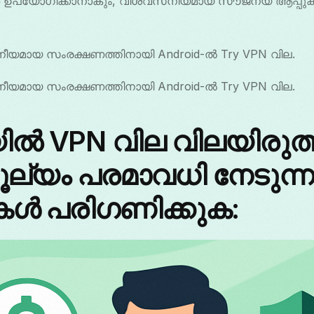
െ ഉപയോഗിക്കാനാകും, വിശ്വസനീയമായ സൗജന്യ ആപ്പു
മായ സംരക്ഷണത്തിനായി Android-ൽ Try VPN വില.
മായ സംരക്ഷണത്തിനായി Android-ൽ Try VPN വില.
 VPN വില വിലയിരുത്
ൂല്യം പരമാവധി നേടുന്
ുകൾ പരിഗണിക്കുക: