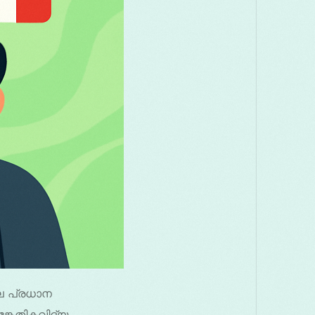
ല പ്രധാന
്കേതികവിദ്യ