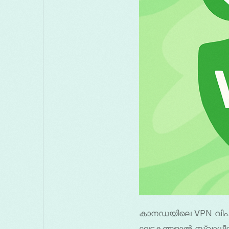
കാനഡയിലെ VPN വിപണ
ഘടകങ്ങളാൽ സ്വാധീനിക