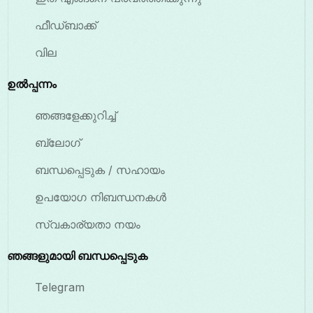
ഫീഡ്ബാക്ക്
വില
ഉൽപ്പന്നം
ഞങ്ങളേക്കുറിച്ച്
ബ്ലോഗ്
ബന്ധപ്പെടുക / സഹായം
ഉപയോഗ നിബന്ധനകൾ
സ്വകാര്യതാ നയം
ഞങ്ങളുമായി ബന്ധപ്പെടുക
Telegram