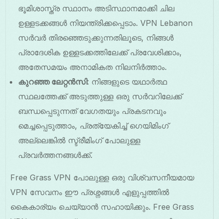
ഭൂമിശാസ്ത്ര സ്ഥാനം അടിസ്ഥാനമാക്കി ചില
ഉള്ളടക്കങ്ങൾ നിയന്ത്രിക്കപ്പെടാം. VPN Lebanon
സർവർ തിരഞ്ഞെടുക്കുന്നതിലൂടെ, നിങ്ങൾ
പ്രാദേശിക ഉള്ളടക്കത്തിലേക്ക് പ്രവേശിക്കാം,
അതേസമയം അനാമികത നിലനിര്‍ത്താം.
കുറഞ്ഞ ലേറ്റൻസി
: നിങ്ങളുടെ യഥാർത്ഥ
സ്ഥലത്തേക്ക് അടുത്തുള്ള ഒരു സർവറിലേക്ക്
ബന്ധപ്പെടുന്നത് വേഗതയും പ്രകടനവും
മെച്ചപ്പെടുത്താം, പ്രത്യേകിച്ച് ഗെയിമിംഗ്
അല്ലെങ്കിൽ സ്ട്രീമിംഗ് പോലുള്ള
പ്രവർത്തനങ്ങൾക്ക്.
Free Grass VPN പോലുള്ള ഒരു വിശ്വസനീയമായ
VPN സേവനം ഈ പ്രശ്നങ്ങൾ എളുപ്പത്തിൽ
കൈകാര്യം ചെയ്യാൻ സഹായിക്കും. Free Grass