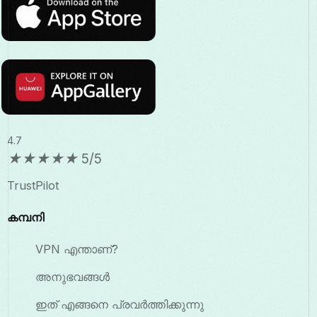
4.7
★
★
★
★
★
5/5
TrustPilot
കമ്പനി
VPN എന്താണ്?
അനുഭവങ്ങൾ
ഇത് എങ്ങനെ പ്രവർത്തിക്കുന്നു