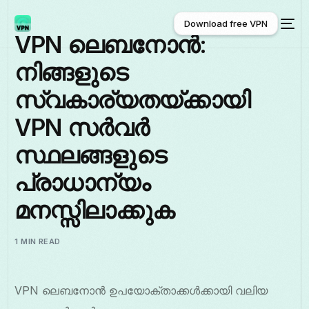
Download free VPN
VPN ലെബനോൻ:
നിങ്ങളുടെ
Download free VPN
സ്വകാര്യതയ്ക്കായി
VPN സർവർ
സ്ഥലങ്ങളുടെ
പ്രാധാന്യം
മനസ്സിലാക്കുക
1 MIN READ
VPN ലെബനോൻ ഉപയോക്താക്കൾക്കായി വലിയ
മലയാളം