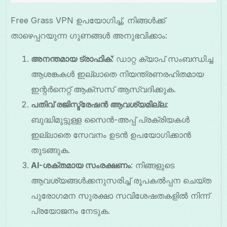
Free Grass VPN ഉപയോഗിച്ച്, നിങ്ങൾക്ക്
താഴെപ്പറയുന്ന ഗുണങ്ങൾ അനുഭവിക്കാം:
അനന്തമായ ട്രാഫിക്
: ഡാറ്റ ക്യാപ് സംബന്ധിച്ച
ആശങ്കകൾ ഇല്ലാതെ നിയന്ത്രണരഹിതമായ
ഇന്റർനെറ്റ് ആക്സസ് ആസ്വദിക്കുക.
പതിവ് രജിസ്ട്രേഷൻ ആവശ്യമില്ല
:
ബുദ്ധിമുട്ടുള്ള സൈൻ-അപ്പ് പ്രക്രിയകൾ
ഇല്ലാതെ സേവനം ഉടൻ ഉപയോഗിക്കാൻ
തുടങ്ങുക.
AI-ശക്തമായ സംരക്ഷണം
: നിങ്ങളുടെ
ആവശ്യങ്ങൾക്കനുസരിച്ച് രൂപകൽപ്പന ചെയ്ത
പുരോഗമന സുരക്ഷാ സവിശേഷതകളിൽ നിന്ന്
പ്രയോജനം നേടുക.