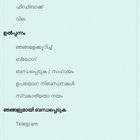
ഫീഡ്ബാക്ക്
വില
ഉൽപ്പന്നം
ഞങ്ങളേക്കുറിച്ച്
ബ്ലോഗ്
ബന്ധപ്പെടുക / സഹായം
ഉപയോഗ നിബന്ധനകൾ
സ്വകാര്യതാ നയം
ഞങ്ങളുമായി ബന്ധപ്പെടുക
Telegram