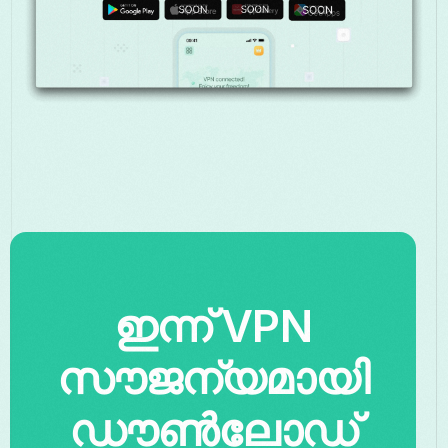
ഇന്ന് VPN
സൗജന്യമായി
ഡൗൺലോഡ്