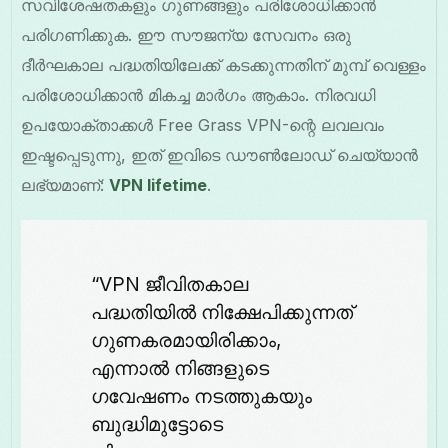
സവിശേഷതകളും ഗുണങ്ങളും പരിശോധിക്കാൻ
പരിഗണിക്കുക. ഈ സൗജന്യ സേവനം ഒരു
ദീർഘകാല പദ്ധതിയിലേക്ക് കടക്കുന്നതിന് മുമ്പ് വെള്ളം
പരിശോധിക്കാൻ മികച്ച മാർഗം ആകാം. നിരവധി
ഉപയോക്താക്കൾ Free Grass VPN-ന്റെ ലവലവം
ഇഷ്ടപ്പെടുന്നു, ഇത് ഇവിടെ ഡൗൺലോഡ് ചെയ്യാൻ
ലഭ്യമാണ്:
VPN lifetime
.
“VPN ജീവിതകാല
പദ്ധതിയിൽ നിക്ഷേപിക്കുന്നത്
ഗുണകരമായിരിക്കാം,
എന്നാൽ നിങ്ങളുടെ
ഗവേഷണം നടത്തുകയും
ബുദ്ധിമുട്ടോടെ