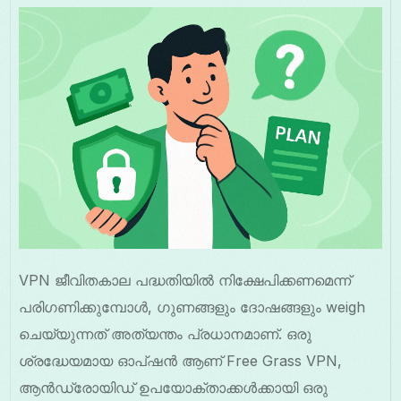
VPN ജീവിതകാല പദ്ധതിയിൽ നിക്ഷേപിക്കണമെന്ന്
പരിഗണിക്കുമ്പോൾ, ഗുണങ്ങളും ദോഷങ്ങളും weigh
ചെയ്യുന്നത് അത്യന്തം പ്രധാനമാണ്. ഒരു
ശ്രദ്ധേയമായ ഓപ്ഷൻ ആണ് Free Grass VPN,
ആൻഡ്രോയിഡ് ഉപയോക്താക്കൾക്കായി ഒരു