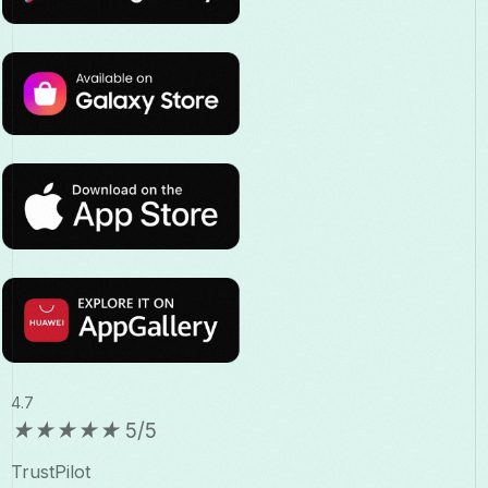
4.7
★
★
★
★
★
5/5
TrustPilot