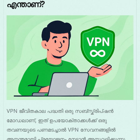
എന്താണ്?
VPN ജീവിതകാല പദ്ധതി ഒരു സബ്സ്ക്രിപ്ഷൻ
മോഡലാണ്, ഇത് ഉപയോക്താക്കൾക്ക് ഒരു
തവണയുടെ പണമടച്ചാൽ VPN സേവനങ്ങളിൽ
അനന്തമായി പ്രയോജനം നേടാൻ അനുവദിക്കുന്നു.