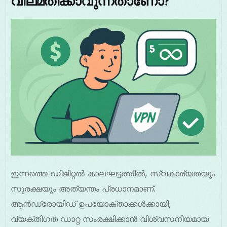
വിലമതിക്കാവുന്നതാണോ?
ഇന്നത്തെ ഡിജിറ്റൽ കാലഘട്ടത്തിൽ, സ്വകാര്യതയും
സുരക്ഷയും അത്യന്തം പ്രധാനമാണ്.
ആൻഡ്രോയിഡ് ഉപയോക്താക്കൾക്കായി,
വ്യക്തിഗത ഡാറ്റ സംരക്ഷിക്കാൻ വിശ്വസനീയമായ