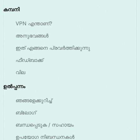
കമ്പനി
VPN എന്താണ്?
അനുഭവങ്ങൾ
ഇത് എങ്ങനെ പ്രവർത്തിക്കുന്നു
ഫീഡ്ബാക്ക്
വില
ഉൽപ്പന്നം
ഞങ്ങളേക്കുറിച്ച്
ബ്ലോഗ്
ബന്ധപ്പെടുക / സഹായം
ഉപയോഗ നിബന്ധനകൾ