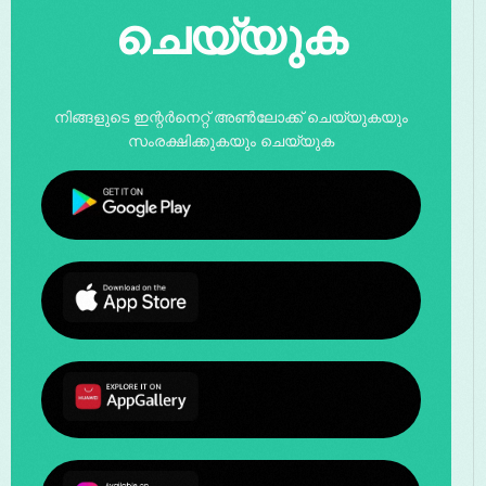
ചെയ്യുക
നിങ്ങളുടെ ഇന്റർനെറ്റ് അൺലോക്ക് ചെയ്യുകയും
സംരക്ഷിക്കുകയും ചെയ്യുക