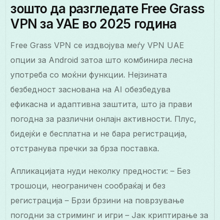
зошто да разгледате Free Grass
VPN за УАЕ во 2025 година
Free Grass VPN се издвојува меѓу VPN UAE
опции за Android затоа што комбинира лесна
употреба со моќни функции. Нејзината
безбедност заснована на AI обезбедува
ефикасна и адаптивна заштита, што ја прави
погодна за различни онлајн активности. Плус,
бидејќи е бесплатна и не бара регистрација,
отстранува пречки за брза поставка.
Апликацијата нуди неколку предности: – Без
трошоци, неограничен сообраќај и без
регистрација – Брзи брзини на поврзување
погодни за стриминг и игри – Јак криптирање за