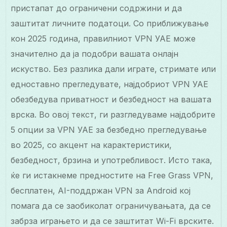
пристапат до ограничени содржини и да
заштитат личните податоци. Со приближување
кон 2025 година, правилниот VPN УАЕ може
значително да ја подобри вашата онлајн
искуство. Без разлика дали играте, стримате или
едноставно прегледувате, најдобриот VPN УАЕ
обезбедува приватност и безбедност на вашата
врска. Во овој текст, ги разгледуваме најдобрите
5 опции за VPN УАЕ за безбедно прегледување
во 2025, со акцент на карактеристики,
безбедност, брзина и употребливост. Исто така,
ќе ги истакнеме предностите на Free Grass VPN,
бесплатен, AI-поддржан VPN за Android кој
помага да се заобиколат ограничувањата, да се
забрза играњето и да се заштитат Wi-Fi врските.