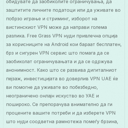
обидувате да заобиколите ограничувања, да
заштитите личните податоци или да уживате во
побрзо играње и стриминг, изборот на
вистинскиот VPN може да направи голема
разлика. Free Grass VPN нуди привлечна опција
за корисниците на Android кои бараат бесплатен,
брз и сигурен VPN сервис што помага да се
заобиколат ограничувањата и да се одржува
анонимност. Како што се развива дигиталниот
пејзаж, инвестицијата во доверлив VPN UAE ќе
ви помогне да уживате во побезбедно,
неограничено онлајн искуство во УАЕ и
пошироко. Се препорачува внимателно да ги
процените вашите потреби и да изберете VPN
што нуди соодветна рамнотежа помеѓу брзина,