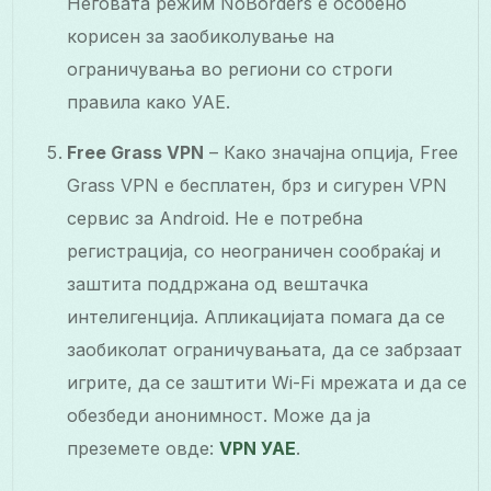
Неговата режим NoBorders е особено
корисен за заобиколување на
ограничувања во региони со строги
правила како УАЕ.
Free Grass VPN
– Како значајна опција, Free
Grass VPN е бесплатен, брз и сигурен VPN
сервис за Android. Не е потребна
регистрација, со неограничен сообраќај и
заштита поддржана од вештачка
интелигенција. Апликацијата помага да се
заобиколат ограничувањата, да се забрзаат
игрите, да се заштити Wi-Fi мрежата и да се
обезбеди анонимност. Може да ја
преземете овде:
VPN УАЕ
.