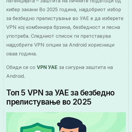
латенцијата – Заштита на личните податоци од
кибер закани Во 2025 година, најдобриот избор
за безбедно прелистување во УАЕ е да изберете
VPN кој комбинира брзина, безбедност и лесна
употреба. Следниот список ги претставува
најдобрите VPN опции за Android корисници
оваа година.
Обиди се со
VPN УАЕ
за сигурна заштита на
Android.
Топ 5 VPN за УАЕ за безбедно
прелистување во 2025