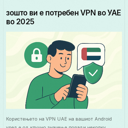
зошто ви е потребен VPN во УАЕ
во 2025
Користењето на VPN UAE на вашиот Android
уред е од клучно значење поради неколку