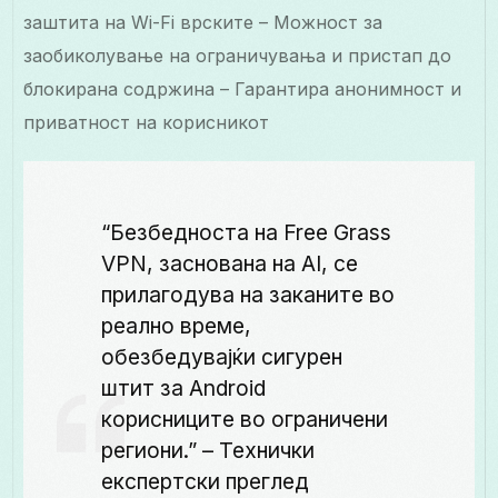
заштита на Wi-Fi врските – Можност за
заобиколување на ограничувања и пристап до
блокирана содржина – Гарантира анонимност и
приватност на корисникот
“Безбедноста на Free Grass
VPN, заснована на AI, се
прилагодува на заканите во
реално време,
обезбедувајќи сигурен
штит за Android
корисниците во ограничени
региони.” – Технички
експертски преглед