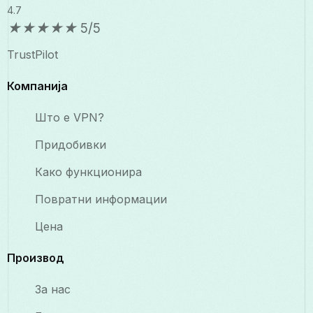
4.7
★
★
★
★
★
5/5
TrustPilot
Компанија
Што е VPN?
Придобивки
Како функционира
Повратни информации
Цена
Производ
За нас