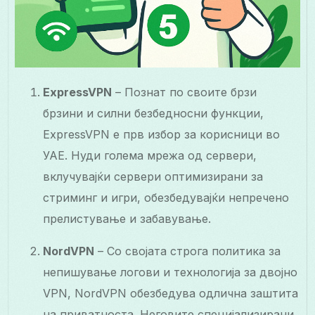
ExpressVPN
– Познат по своите брзи
брзини и силни безбедносни функции,
ExpressVPN е прв избор за корисници во
УАЕ. Нуди голема мрежа од сервери,
вклучувајќи сервери оптимизирани за
стриминг и игри, обезбедувајќи непречено
прелистување и забавување.
NordVPN
– Со својата строга политика за
непишување логови и технологија за двојно
VPN, NordVPN обезбедува одлична заштита
на приватноста. Неговите специјализирани