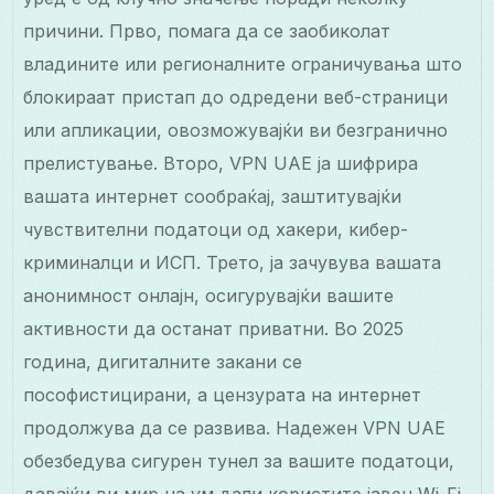
причини. Прво, помага да се заобиколат
владините или регионалните ограничувања што
блокираат пристап до одредени веб-страници
или апликации, овозможувајќи ви безгранично
прелистување. Второ, VPN UAE ја шифрира
вашата интернет сообраќај, заштитувајќи
чувствителни податоци од хакери, кибер-
криминалци и ИСП. Трето, ја зачувува вашата
анонимност онлајн, осигурувајќи вашите
активности да останат приватни. Во 2025
година, дигиталните закани се
пософистицирани, а цензурата на интернет
продолжува да се развива. Надежен VPN UAE
обезбедува сигурен тунел за вашите податоци,