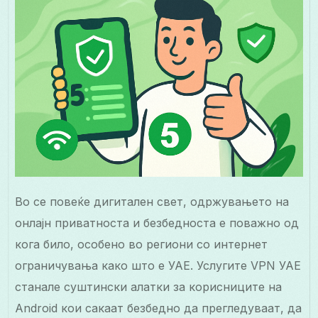
Во се повеќе дигитален свет, одржувањето на
онлајн приватноста и безбедноста е поважно од
кога било, особено во региони со интернет
ограничувања како што е УАЕ. Услугите VPN УАЕ
станале суштински алатки за корисниците на
Android кои сакаат безбедно да прегледуваат, да