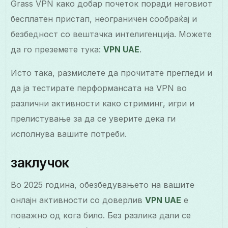
Grass VPN како добар почеток поради неговиот
бесплатен пристап, неограничен сообраќај и
безбедност со вештачка интелигенција. Можете
да го преземете тука:
VPN UAE
.
Исто така, размислете да прочитате прегледи и
да ја тестирате перформансата на VPN во
различни активности како стриминг, игри и
прелистување за да се уверите дека ги
исполнува вашите потреби.
заклучок
Во 2025 година, обезбедувањето на вашите
онлајн активности со доверлив
VPN UAE
е
поважно од кога било. Без разлика дали се