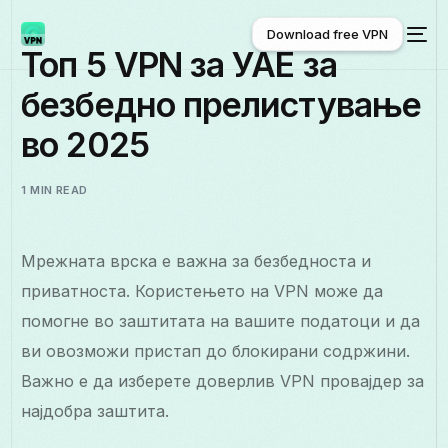
Download free VPN
Топ 5 VPN за УАЕ за
безбедно прелистување
Download free VPN
во 2025
1 MIN READ
Мрежната врска е важна за безбедноста и
приватноста. Користењето на VPN може да
помогне во заштитата на вашите податоци и да
ви овозможи пристап до блокирани содржини.
Важно е да изберете доверлив VPN провајдер за
најдобра заштита.
Македонски