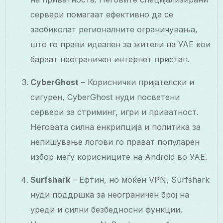
сервери помагаат ефективно да се
заобиколат регионалните ограничувања,
што го прави идеален за жители на УАЕ кои
бараат неограничен интернет пристап.
CyberGhost
– Кориснички пријателски и
сигурен, CyberGhost нуди посветени
сервери за стриминг, игри и приватност.
Неговата силна енкрипција и политика за
непишување логови го прават популарен
избор меѓу корисниците на Android во УАЕ.
Surfshark
– Ефтин, но моќен VPN, Surfshark
нуди поддршка за неограничен број на
уреди и силни безбедносни функции.