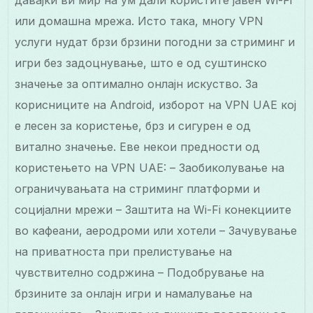
давајќи ви мир на ум дали користите јавен Wi-Fi
или домашна мрежа. Исто така, многу VPN
услуги нудат брзи брзини погодни за стриминг и
игри без задоцнување, што е од суштинско
значење за оптимално онлајн искуство. За
корисниците на Android, изборот на VPN UAE кој
е лесен за користење, брз и сигурен е од
витално значење. Еве некои предности од
користењето на VPN UAE: – Заобиколување на
ограничувањата на стриминг платформи и
социјални мрежи – Заштита на Wi-Fi конекциите
во кафеани, аеродроми или хотели – Зачувување
на приватноста при прелистување на
чувствително содржина – Подобрување на
брзините за онлајн игри и намалување на