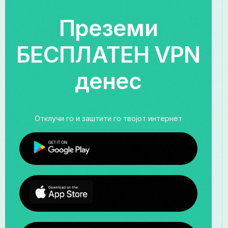
Преземи
БЕСПЛАТЕН VPN
денес
Отклучи го и заштити го твојот интернет