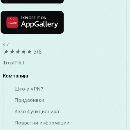
4.7
★
★
★
★
★
5/5
TrustPilot
Компанија
Што е VPN?
Придобивки
Како функционира
Повратни информации