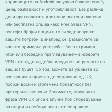
корисниците на Android вклучува баланс помеѓу
цена, безбедност и употребливост. Без разлика
дали претпочитате достапни платени планови
или бесплатна опција како Free Grass VPN,
постојат бројни опции што ги задоволуваат
вашите потреби. Винапред се, размислете за
вашата примарна употреба—било стриминг,
игри или безбедно прегледување—и изберете
VPN што нуди најдобва вредност во рамките на
вашиот буџет. Со тоа, можете да уживате во
неограничен пристап до содржини од UK,
побрзи врски и зголемена приватност без
претерано трошење. Запомнете, фокусната
фраза VPN UK price е клучна при споредување
на опции и наоѓање план што совршено