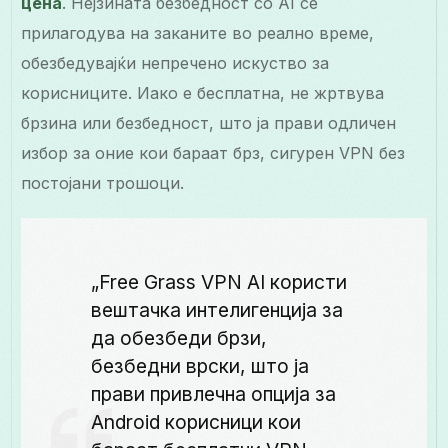
цена
. Нејзината безбедност со AI се
прилагодува на заканите во реално време,
обезбедувајќи непречено искуство за
корисниците. Иако е бесплатна, не жртвува
брзина или безбедност, што ја прави одличен
избор за оние кои бараат брз, сигурен VPN без
постојани трошоци.
„Free Grass VPN AI користи
вештачка интелигенција за
да обезбеди брзи,
безбедни врски, што ја
прави привлечна опција за
Android корисници кои