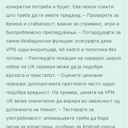
конкретни потреби и буџет. Еве некои совети
што треба да ги имате предвид: – Проверете за
брзина и стабилност: важни за стриминг, игри и
безпроблемско прегледување. – Потврдувајте за
силни безбедносни функции: осигурајте дека
VPN нуди енкрипција, kill switch и политики без
логови. – Разгледајте локации на сервери: широк
избор на UK сервери може да ја подобри
врската и пристапот. – Оценете ценовни
планови: долгорочните претплати често нудат
подобра вредност. На пример, цената на VPN
UK може значително да варира во зависност од
должината на планот. – Тестирајте за
употребливост: апликацијата треба да биде
лесна за користење, особено за Android уреди.