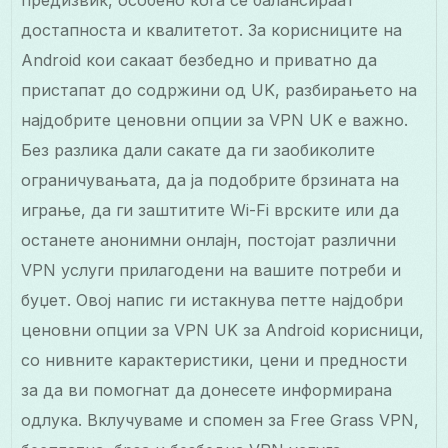
предизвик, особено кога се балансираат
достапноста и квалитетот. За корисниците на
Android кои сакаат безбедно и приватно да
пристапат до содржини од UK, разбирањето на
најдобрите ценовни опции за VPN UK е важно.
Без разлика дали сакате да ги заобиколите
ограничувањата, да ја подобрите брзината на
играње, да ги заштитите Wi-Fi врските или да
останете анонимни онлајн, постојат различни
VPN услуги прилагодени на вашите потреби и
буџет. Овој напис ги истакнува петте најдобри
ценовни опции за VPN UK за Android корисници,
со нивните карактеристики, цени и предности
за да ви помогнат да донесете информирана
одлука. Вклучуваме и спомен за Free Grass VPN,