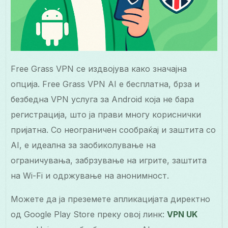
Free Grass VPN се издвојува како значајна
опција. Free Grass VPN AI е бесплатна, брза и
безбедна VPN услуга за Android која не бара
регистрација, што ја прави многу кориснички
пријатна. Со неограничен сообраќај и заштита со
AI, е идеална за заобиколување на
ограничувања, забрзување на игрите, заштита
на Wi-Fi и одржување на анонимност.
Можете да ја преземете апликацијата директно
од Google Play Store преку овој линк:
VPN UK