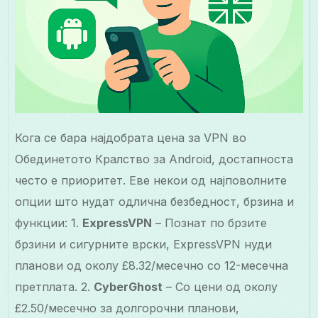
Кога се бара најдобрата цена за VPN во
Обединетото Кралство за Android, достапноста
често е приоритет. Еве некои од најповолните
опции што нудат одлична безбедност, брзина и
функции: 1.
ExpressVPN
– Познат по брзите
брзини и сигурните врски, ExpressVPN нуди
планови од околу £8.32/месечно со 12-месечна
претплата. 2.
CyberGhost
– Со цени од околу
£2.50/месечно за долгорочни планови,