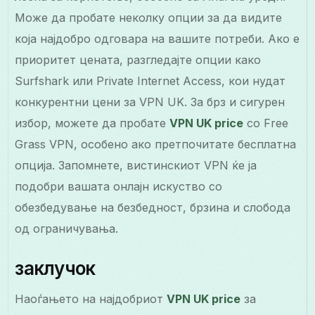
Може да пробате неколку опции за да видите
која најдобро одговара на вашите потреби. Ако е
приоритет цената, разгледајте опции како
Surfshark или Private Internet Access, кои нудат
конкурентни цени за VPN UK. За брз и сигурен
избор, можете да пробате
VPN UK price
со Free
Grass VPN, особено ако претпочитате бесплатна
опција. Запомнете, вистинскиот VPN ќе ја
подобри вашата онлајн искуство со
обезбедување на безбедност, брзина и слобода
од ограничувања.
заклучок
Наоѓањето на најдобриот
VPN UK price
за