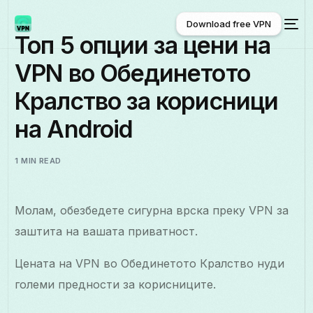
Download free VPN
Топ 5 опции за цени на
VPN во Обединетото
Download free VPN
Кралство за корисници
на Android
1 MIN READ
Молам, обезбедете сигурна врска преку VPN за
заштита на вашата приватност.
Цената на VPN во Обединетото Кралство нуди
големи предности за корисниците.
Македонски