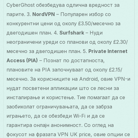
CyberGhost обезбедува одлична вредност за
парите. 3.
NordVPN
– Популарен избор со
конкурентни цени од околу £3.50/месечно за
двегодишен план. 4.
Surfshark
– Нуди
неограничени уреди со планови од околу £2.30/
месечно за двегодишен план. 5.
Private Internet
Access (PIA)
– Познат по достапноста,
плановите на PIA започнуваат од околу £2.15/
месечно. За корисниците на Android, овие VPN-и
нудат посветени апликации што се лесни за
инсталирање и користење. Тие помагаат да се
заобиколат ограничувањата, да се забрза
играњето, да се обезбеди Wi-Fi и да се
гарантира онлајн анонимност. Со оглед на
фокусот на фразата VPN UK price, овие опции се