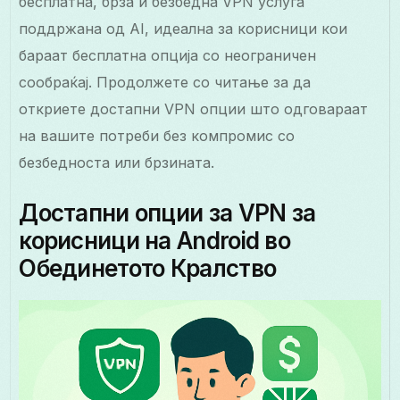
бесплатна, брза и безбедна VPN услуга
поддржана од AI, идеална за корисници кои
бараат бесплатна опција со неограничен
сообраќај. Продолжете со читање за да
откриете достапни VPN опции што одговараат
на вашите потреби без компромис со
безбедноста или брзината.
Достапни опции за VPN за
корисници на Android во
Обединетото Кралство