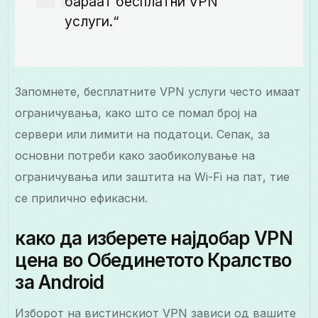
бараат бесплатни VPN
услуги.“
Запомнете, бесплатните VPN услуги често имаат
ограничувања, како што се помал број на
сервери или лимити на податоци. Сепак, за
основни потреби како заобиколување на
ограничувања или заштита на Wi-Fi на пат, тие
се прилично ефикасни.
како да изберете најдобар VPN
цена во Обединетото Кралство
за Android
Изборот на вистинскиот VPN зависи од вашите