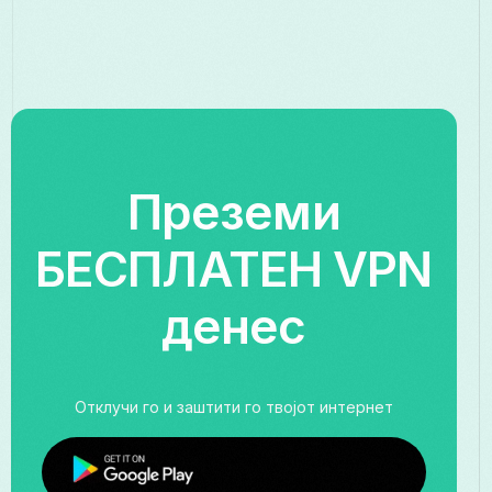
Преземи
БЕСПЛАТЕН VPN
денес
Отклучи го и заштити го твојот интернет