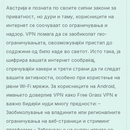
Австрија е позната по своите силни закони за
приватност, но дури и таму, корисниците на
интернет се соочуваат со ограничувања и
надзор. VPN помага да се заобиколат гео-
ограничувањата, овозможувајќи пристап до
содржини од било каде во светот. Исто така, ја
шифрира вашата интернет сообраќај,
спречувајќи хакери и трети страни да ги следат
вашите активности, особено при користење на
јавни Wi-Fi мрежи. За корисниците на Android,
имањето доверлив VPN како Free Grass VPN е
важно бидејќи нуди многу предности: –
Заобиколување на владините или регионалните
ограничувања на веб-страници и стриминг
платформи – Забрзување на онлајн игрите со