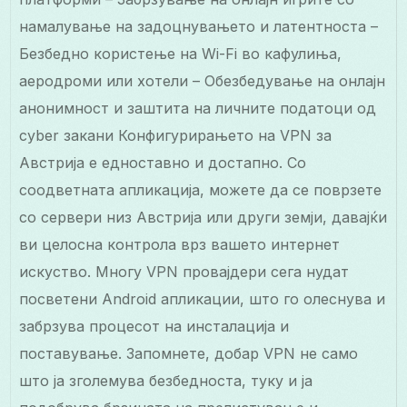
намалување на задоцнувањето и латентноста –
Безбедно користење на Wi-Fi во кафулиња,
аеродроми или хотели – Обезбедување на онлајн
анонимност и заштита на личните податоци од
cyber закани Конфигурирањето на VPN за
Австрија е едноставно и достапно. Со
соодветната апликација, можете да се поврзете
со сервери низ Австрија или други земји, давајќи
ви целосна контрола врз вашето интернет
искуство. Многу VPN провајдери сега нудат
посветени Android апликации, што го олеснува и
забрзува процесот на инсталација и
поставување. Запомнете, добар VPN не само
што ја зголемува безбедноста, туку и ја