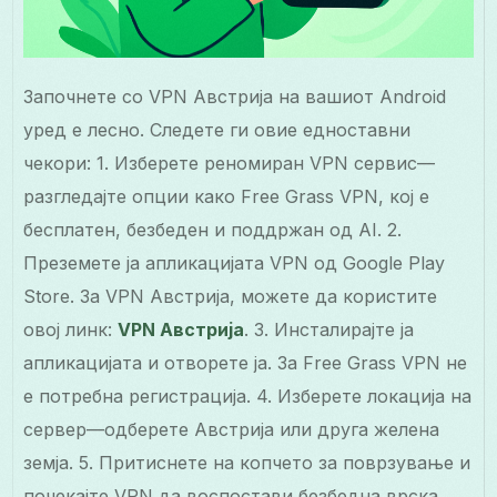
Започнете со VPN Австрија на вашиот Android
уред е лесно. Следете ги овие едноставни
чекори: 1. Изберете реномиран VPN сервис—
разгледајте опции како Free Grass VPN, кој е
бесплатен, безбеден и поддржан од AI. 2.
Преземете ја апликацијата VPN од Google Play
Store. За VPN Австрија, можете да користите
овој линк:
VPN Австрија
. 3. Инсталирајте ја
апликацијата и отворете ја. За Free Grass VPN не
е потребна регистрација. 4. Изберете локација на
сервер—одберете Австрија или друга желена
земја. 5. Притиснете на копчето за поврзување и
почекајте VPN да воспостави безбедна врска.