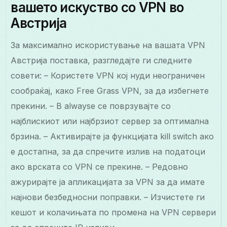
вашето искуство со VPN во
Австрија
За максимално искористување на вашата VPN
Австрија поставка, разгледајте ги следните
совети: – Користете VPN кој нуди неограничен
сообраќај, како Free Grass VPN, за да избегнете
прекини. – В alwaysе се поврзувајте со
најблискиот или најбрзиот сервер за оптимална
брзина. – Активирајте ја функцијата kill switch ако
е достапна, за да спречите излив на податоци
ако врската со VPN се прекине. – Редовно
ажурирајте ја апликацијата за VPN за да имате
најнови безбедносни поправки. – Изчистете ги
кешот и колачињата по промена на VPN сервери