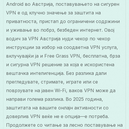
Android во Австрија, поставувањето на сигурен
VPN е од клучно значење за заштита на
приватноста, пристап до ограничени содржини
и уживање во побрз, безбеден интернет. Овој
водич за VPN Австрија нуди чекор по чекор
инструкции за избор на соодветна VPN услуга,
вклучувајќи ја и Free Grass VPN, бесплатна, брза
и сигурна VPN решение за која е искористена
вештачка интелигенција. Без разлика дали
прегледувате, стримате, играте или се
поврзувате на јавен Wi-Fi, ваков VPN може да
направи голема разлика. Во 2025 година,
заштитата на вашите онлајн активности со
доверлив VPN веќе не е опција—е потреба.
Продолжете со читање за лесно поставување на