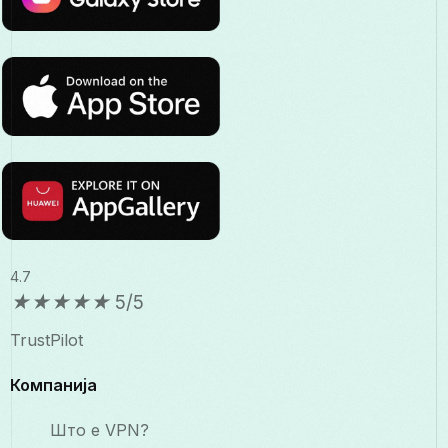
4.7
★
★
★
★
★
5/5
TrustPilot
Компанија
Што е VPN?