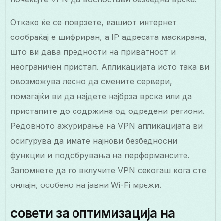
Откако ќе се поврзете, вашиот интернет
сообраќај е шифриран, а IP адресата маскирана,
што ви дава предности на приватност и
неограничен пристап. Апликацијата исто така ви
овозможува лесно да смените сервери,
помагајќи ви да најдете најбрза врска или да
пристапите до содржина од одредени региони.
Редовното ажурирање на VPN апликацијата ви
осигурува да имате најнови безбедносни
функции и подобрувања на перформансите.
Запомнете да го вклучите VPN секогаш кога сте
онлајн, особено на јавни Wi-Fi мрежи.
совети за оптимизација на