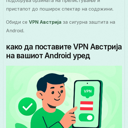
подобрува брзината на прелистување и
пристапот до поширок спектар на содржини.
Обиди се
VPN Австрија
за сигурна заштита на
Android.
како да поставите VPN Австрија
на вашиот Android уред