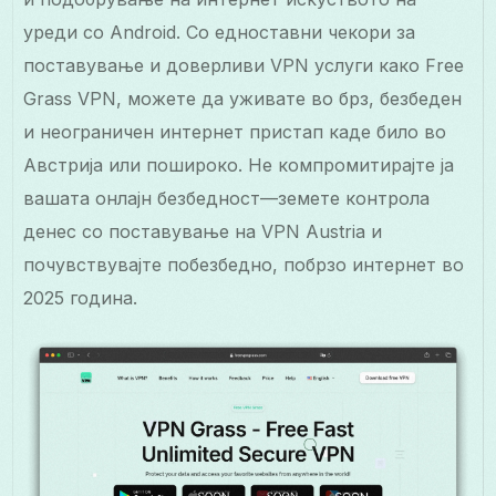
уреди со Android. Со едноставни чекори за
поставување и доверливи VPN услуги како Free
Grass VPN, можете да уживате во брз, безбеден
и неограничен интернет пристап каде било во
Австрија или пошироко. Не компромитирајте ја
вашата онлајн безбедност—земете контрола
денес со поставување на VPN Austria и
почувствувајте побезбедно, побрзо интернет во
2025 година.