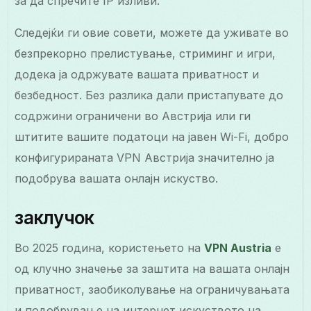
за да спречите IP изливи.
Следејќи ги овие совети, можете да уживате во
безпрекорно прелистување, стриминг и игри,
додека ја одржувате вашата приватност и
безбедност. Без разлика дали пристапувате до
содржини ограничени во Австрија или ги
штитите вашите податоци на јавен Wi-Fi, добро
конфигурираната VPN Австрија значително ја
подобрува вашата онлајн искуство.
заклучок
Во 2025 година, користењето на
VPN Austria
е
од клучно значење за заштита на вашата онлајн
приватност, заобиколување на ограничувањата
и подобрување на интернет искуството на