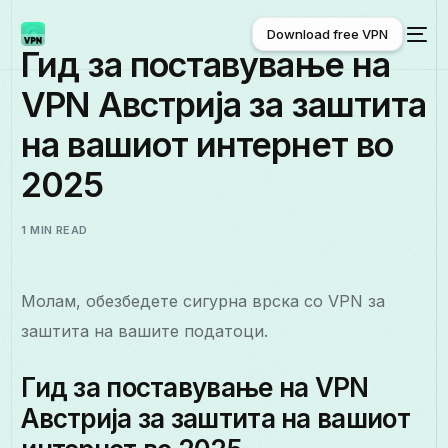
Download free VPN
Гид за поставување на
VPN Австрија за заштита
Download free VPN
на вашиот интернет во
2025
1 MIN READ
Молам, обезбедете сигурна врска со VPN за
заштита на вашите податоци.
Гид за поставување на VPN
Австрија за заштита на вашиот
Македонски