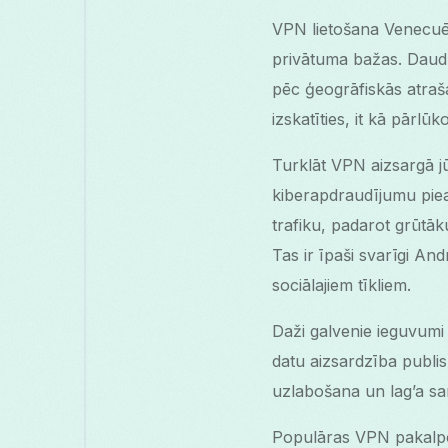
VPN lietošana Venecuē
privātuma bažas. Daudz
pēc ģeogrāfiskās atraš
izskatīties, it kā pārlūk
Turklāt VPN aizsargā jū
kiberapdraudījumu piea
trafiku, padarot grūtāku
Tas ir īpaši svarīgi An
sociālajiem tīkliem.
Daži galvenie ieguvumi
datu aizsardzība publis
uzlabošana un lag’a s
Populāras VPN pakalpo