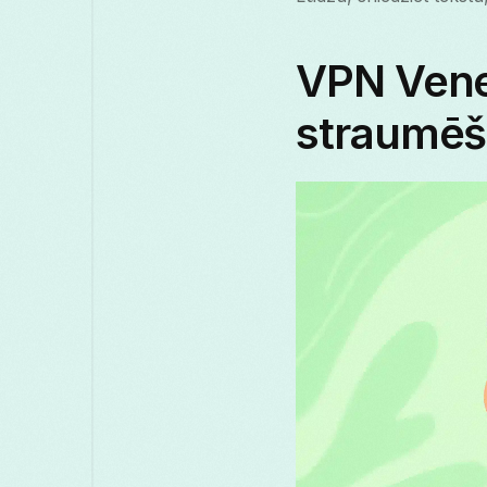
VPN Venec
straumēš