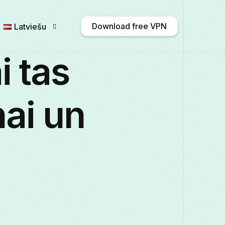
Download free VPN
Latviešu
 tas
English
Afrikaans
Shqip
አማ
nai un
Български
ဗမာစာ
Català
中
Français
Galego
ქართული
Deut
Italiano
日本語
ಕನ್ನಡ
Қазақ ті