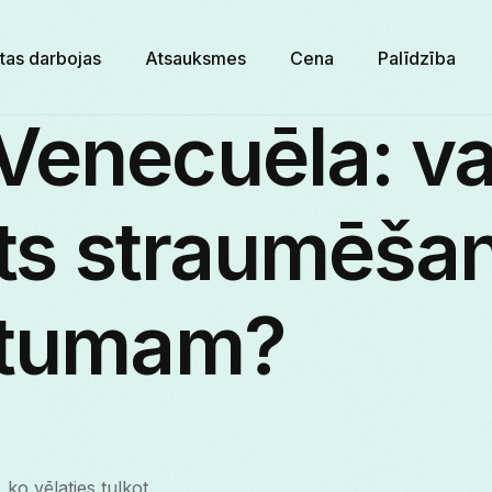
tas darbojas
Atsauksmes
Cena
Palīdzība
enecuēla: vai
rts straumēša
ātumam?
 ko vēlaties tulkot.