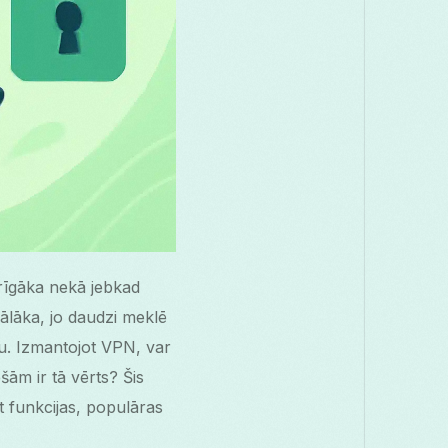
arīgāka nekā jebkad
ālāka, jo daudzi meklē
u. Izmantojot VPN, var
šām ir tā vērts? Šis
 funkcijas, populāras