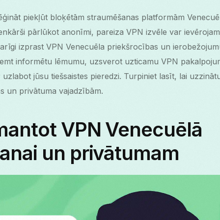
mēģināt piekļūt bloķētām straumēšanas platformām Venecuēl
vienkārši pārlūkot anonīmi, pareiza VPN izvēle var ievērojami
arīgi izprast VPN Venecuēla priekšrocības un ierobežojumus
ieņemt informētu lēmumu, uzsverot uzticamu VPN pakalpoju
zlabot jūsu tiešsaistes pieredzi. Turpiniet lasīt, lai uzzinā
as un privātuma vajadzībām.
mantot VPN Venecuēlā
anai un privātumam