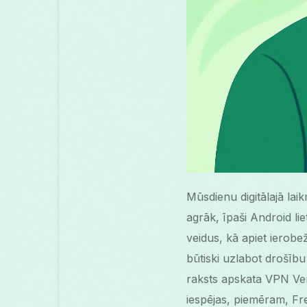
Mūsdienu digitālajā lai
agrāk, īpaši Android l
veidus, kā apiet ierob
būtiski uzlabot drošību
raksts apskata VPN Ven
iespējas, piemēram, Fr