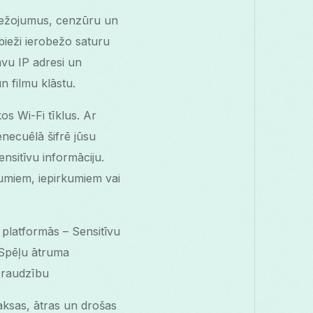
obežojumus, cenzūru un
ieži ierobežo saturu
vu IP adresi un
un filmu klāstu.
os Wi-Fi tīklus. Ar
necuēlā šifrē jūsu
ensitīvu informāciju.
ījumiem, iepirkumiem vai
platformās – Sensitīvu
– Spēļu ātruma
zraudzību
ksas, ātras un drošas