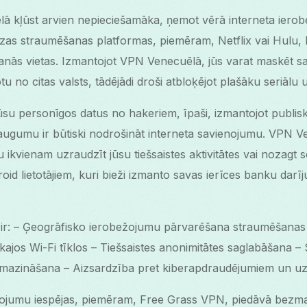
lā kļūst arvien nepieciešamāka, ņemot vērā interneta ier
as straumēšanas platformas, piemēram, Netflix vai Hulu, b
anās vietas. Izmantojot VPN Venecuēlā, jūs varat maskēt sa
otu no citas valsts, tādējādi droši atbloķējot plašāku seriālu 
su personīgos datus no hakeriem, īpaši, izmantojot publisk
ugumu ir būtiski nodrošināt interneta savienojumu. VPN Ve
 ikvienam uzraudzīt jūsu tiešsaistes aktivitātes vai nozagt s
droid lietotājiem, kuri bieži izmanto savas ierīces banku dar
 ir: – Ģeogrāfisko ierobežojumu pārvarēšana straumēšanas 
kajos Wi-Fi tīklos – Tiešsaistes anonimitātes saglabāšana 
amazināšana – Aizsardzība pret kiberapdraudējumiem un u
jumu iespējas, piemēram, Free Grass VPN, piedāvā bezma