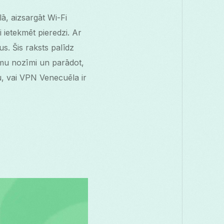
ā, aizsargāt Wi-Fi
 ietekmēt pieredzi. Ar
. Šis raksts palīdz
mu nozīmi un parādot,
tu, vai VPN Venecuēla ir