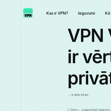
Kas ir VPN?
Ieguvumi
Kā 
VPN V
ir vē
priv
6 MIN READ
Lūdzu, sniedziet tekstu,