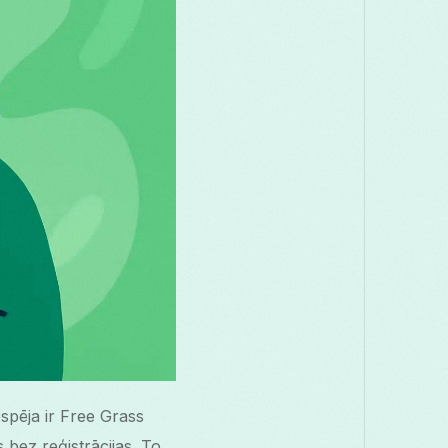
espēja ir Free Grass
ez reģistrācijas. To