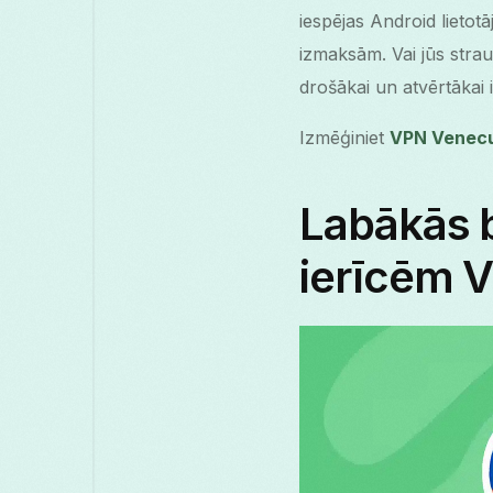
iespējas Android lieto
izmaksām. Vai jūs strau
drošākai un atvērtākai 
Izmēģiniet
VPN Venec
Labākās 
ierīcēm 