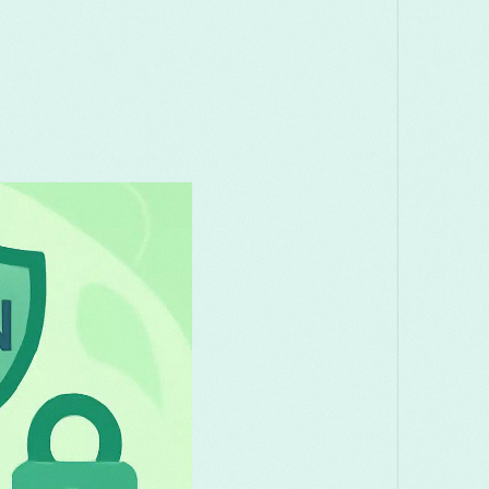
Македонски
Melayu
മലയാളം
Română
Русский
Српски
සි
తెలుగు
ไทย