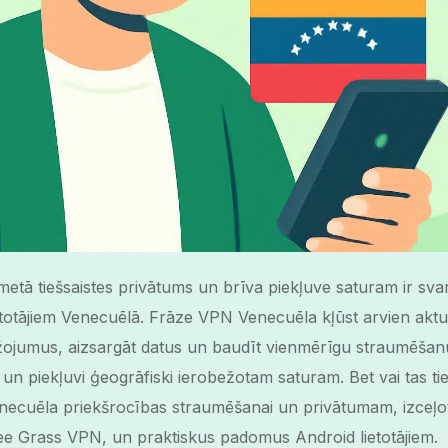
kmetā tiešsaistes privātums un brīva piekļuve saturam ir sv
ietotājiem Venecuēlā. Frāze VPN Venecuēla kļūst arvien aktu
ežojumus, aizsargāt datus un baudīt vienmērīgu straumēšan
 un piekļuvi ģeogrāfiski ierobežotam saturam. Bet vai tas tie
ecuēla priekšrocības straumēšanai un privātumam, izceļot
ee Grass VPN, un praktiskus padomus Android lietotājiem.