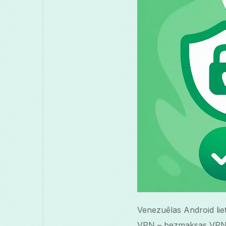
Venezuēlas Android liet
VPN – bezmaksas VPN p