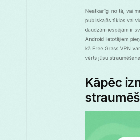
Neatkarīgi no tā, vai 
publiskajās tīklos vai 
daudzām iespējām ir sv
Android lietotājiem p
kā Free Grass VPN var u
vērts jūsu straumēšan
Kāpēc iz
straumēš