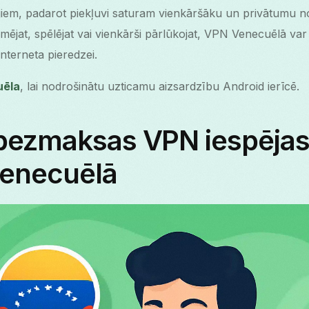
tājiem, padarot piekļuvi saturam vienkāršāku un privātumu n
mējat, spēlējat vai vienkārši pārlūkojat, VPN Venecuēlā var 
interneta pieredzei.
uēla
, lai nodrošinātu uzticamu aizsardzību Android ierīcē.
bezmaksas VPN iespējas
Venecuēlā