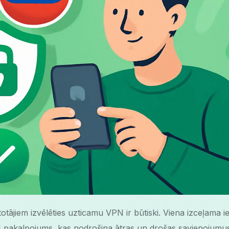
otājiem izvēlēties uzticamu VPN ir būtiski. Viena izceļama i
akalpojums, kas nodrošina ātras un drošas savienojumus b