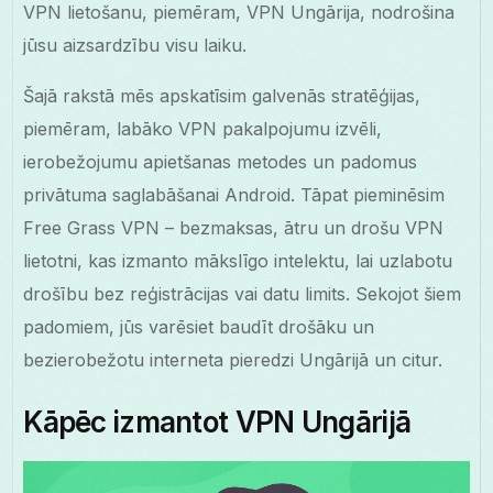
VPN lietošanu, piemēram, VPN Ungārija, nodrošina
jūsu aizsardzību visu laiku.
Šajā rakstā mēs apskatīsim galvenās stratēģijas,
piemēram, labāko VPN pakalpojumu izvēli,
ierobežojumu apietšanas metodes un padomus
privātuma saglabāšanai Android. Tāpat pieminēsim
Free Grass VPN – bezmaksas, ātru un drošu VPN
lietotni, kas izmanto mākslīgo intelektu, lai uzlabotu
drošību bez reģistrācijas vai datu limits. Sekojot šiem
padomiem, jūs varēsiet baudīt drošāku un
bezierobežotu interneta pieredzi Ungārijā un citur.
Kāpēc izmantot VPN Ungārijā