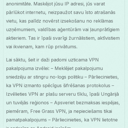
anonimitāte. Maskējot jūsu IP adresi, jūs varat
pārlūkot internetu, neizpaužot savu īsto atrašanās
vietu, kas palīdz novērst izsekošanu no reklāmas
uzņēmumiem, valdības aģentūrām vai ļaunprātīgiem
aktieriem. Tas ir īpaši svarīgi žurnālistiem, aktīvistiem
vai ikvienam, kam rūp privātums.
Lai sāktu, šeit ir daži padomi uzticama VPN
pakalpojuma izvēlei: – Meklējiet pakalpojumu
sniedzēju ar stingru no-logs politiku – Pārliecinieties,
ka VPN izmanto spēcīgus šifrēšanas protokolus –
Izvēlieties VPN ar plašu serveru tīklu, īpaši Ungārijā
un tuvējās reģionos – Apsveriet bezmaksas iespējas,
piemēram, Free Grass VPN, ja nepieciešams tikai
pamatpakalpojums – Pārliecinieties, ka VPN lietotne