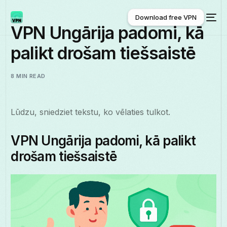
Download free VPN
VPN Ungārija padomi, kā
palikt drošam tiešsaistē
Download free VPN
8 MIN READ
Lūdzu, sniedziet tekstu, ko vēlaties tulkot.
VPN Ungārija padomi, kā palikt
drošam tiešsaistē
Latviešu