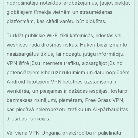
nodrošinātāju noteiktos ierobežojumus, ļaujot piekļūt
globālajiem tīmekļa vietnēm un straumēšanas
platformām, kas citādi varētu būt bloķētas.
Turklāt publiskie Wi-Fi tīkli kafejnīcās, lidostās vai
viesnīcās rada drošības riskus. Hakeri bieži izmanto
neaizsargātus tīklus, lai nozagtu jutīgu informāciju.
VPN šifrē jūsu interneta trafiku, aizsargājot jūs no
potenciālajiem kiberuzbrukumiem un datu noplūdēm.
Android lietotājiem VPN lietotnes uzstādīšana ir
vienkārša, un pieejamas ir dažādas iespējas, tostarp
bezmaksas risinājumi, piemēram, Free Grass VPN,
kas piedāvā neierobežotu trafiku un AI-pārbaudītas
drošības funkcijas.
Vēl viena VPN Ungārija priekšrocība ir palielināta