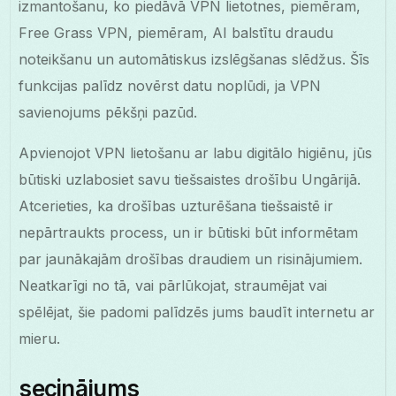
izmantošanu, ko piedāvā VPN lietotnes, piemēram,
Free Grass VPN, piemēram, AI balstītu draudu
noteikšanu un automātiskus izslēgšanas slēdžus. Šīs
funkcijas palīdz novērst datu noplūdi, ja VPN
savienojums pēkšņi pazūd.
Apvienojot VPN lietošanu ar labu digitālo higiēnu, jūs
būtiski uzlabosiet savu tiešsaistes drošību Ungārijā.
Atcerieties, ka drošības uzturēšana tiešsaistē ir
nepārtraukts process, un ir būtiski būt informētam
par jaunākajām drošības draudiem un risinājumiem.
Neatkarīgi no tā, vai pārlūkojat, straumējat vai
spēlējat, šie padomi palīdzēs jums baudīt internetu ar
mieru.
secinājums