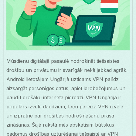
Mūsdienu digitālajā pasaulē nodrošināt tiešsaistes
drošību un privātumu ir svarīgāk nekā jebkad agrāk.
Android lietotājiem Ungārijā uzticams VPN palīdz
aizsargāt personīgos datus, apiet ierobežojumus un
baudīt drošāku interneta pieredzi. VPN Ungārija ir
populārs izvēle daudziem, taču pareiza VPN izvēle
un izpratne par drošības nodrošināšanu prasa
zināšanas. Šajā rakstā mēs apskatīsim būtiskus
padomus drošības uzturēšanai tiešsaistē ar VPN