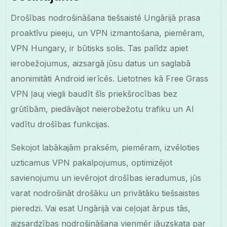
Drošības nodrošināšana tiešsaistē Ungārijā prasa
proaktīvu pieeju, un VPN izmantošana, piemēram,
VPN Hungary, ir būtisks solis. Tas palīdz apiet
ierobežojumus, aizsargā jūsu datus un saglabā
anonimitāti Android ierīcēs. Lietotnes kā Free Grass
VPN ļauj viegli baudīt šīs priekšrocības bez
grūtībām, piedāvājot neierobežotu trafiku un AI
vadītu drošības funkcijas.
Sekojot labākajām praksēm, piemēram, izvēloties
uzticamus VPN pakalpojumus, optimizējot
savienojumu un ievērojot drošības ieradumus, jūs
varat nodrošināt drošāku un privātāku tiešsaistes
pieredzi. Vai esat Ungārijā vai ceļojat ārpus tās,
aizsardzības nodrošināšana vienmēr jāuzskata par