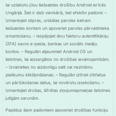
lai uzlabotu jūsu tiešsaistes drošību Android ierīcēs
Ungārijā. Šeit ir daži vienkārši, bet efektīvi padomi: –
Izmantojiet stipras, unikālas paroles katram
tiešsaistes kontam un apsveriet paroles pārvaldnieka
izmantošanu. – Iespējojiet divu faktoru autentifikāciju
(2FA) savos e-pasta, bankas un sociālo mediju
kontos. – Regulāri atjauniniet Android OS un
lietotnes, lai aizsargātos no drošības ievainojamībām.
– Izvairieties no aizdomīgu saiti vai nezināmu
pielikumu klikšķināšanas. – Regulāri iztīriet sīkfailus
un pārlūkošanas datus, lai novērstu izsekošanu. –
Izmantojiet drošas, šifrētas ziņojumapmaiņas lietotnes
jutīgām sarunām.
Papildus šiem padomiem apsveriet drošības funkciju