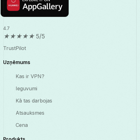
4.7
★
★
★
★
★
5/5
TrustPilot
Uzņēmums
Kas ir VPN?
Ieguvumi
Kā tas darbojas
Atsauksmes
Cena
Produkts