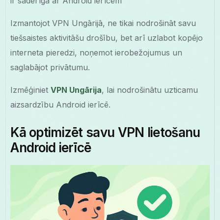
ir saderīga ar Android ierīcēm
Izmantojot VPN Ungārijā, ne tikai nodrošināt savu
tiešsaistes aktivitāšu drošību, bet arī uzlabot kopējo
interneta pieredzi, noņemot ierobežojumus un
saglabājot privātumu.
Izmēģiniet
VPN Ungārija
, lai nodrošinātu uzticamu
aizsardzību Android ierīcē.
Kā optimizēt savu VPN lietošanu
Android ierīcē