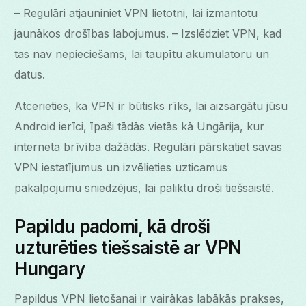
– Regulāri atjauniniet VPN lietotni, lai izmantotu
jaunākos drošības labojumus. – Izslēdziet VPN, kad
tas nav nepieciešams, lai taupītu akumulatoru un
datus.
Atcerieties, ka VPN ir būtisks rīks, lai aizsargātu jūsu
Android ierīci, īpaši tādās vietās kā Ungārija, kur
interneta brīvība dažādās. Regulāri pārskatiet savas
VPN iestatījumus un izvēlieties uzticamus
pakalpojumu sniedzējus, lai paliktu droši tiešsaistē.
Papildu padomi, kā droši
uzturēties tiešsaistē ar VPN
Hungary
Papildus VPN lietošanai ir vairākas labākās prakses,