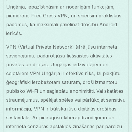
Ungārija, iepazīstināsim ar noderīgām funkcijām,
piemēram, Free Grass VPN, un sniegsim praktiskus
padomus, kā maksimāli palielināt drošību Android
ierīcēs.
VPN (Virtual Private Network) šifrē jūsu interneta
savienojumu, padarot jūsu tiešsaistes aktivitātes
privātas un drošas. Ungārijas iedzīvotājiem un
ceļotājiem VPN Ungārija ir efektīvs rīks, lai piekļūtu
ģeogrāfiski ierobežotam saturam, droši izmantotu
publisko Wi-Fi un saglabātu anonimitāti. Vai skatāties
straumējumus, spēlējat spēles vai pārlūkojat sensitīvu
informāciju, VPN ir būtiska jūsu digitālās drošības
sastāvdaļa. Ar pieaugošo kiberapdraudējumu un
interneta cenzūras apstākļos zināšanas par pareizu