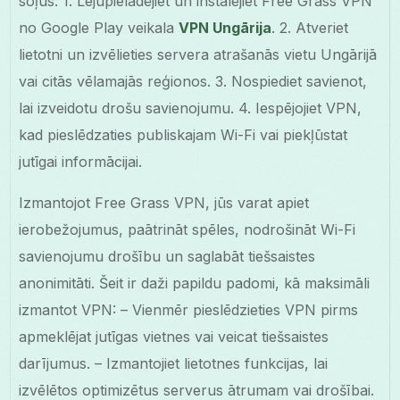
soļus: 1. Lejupielādējiet un instalējiet Free Grass VPN
no Google Play veikala
VPN Ungārija
. 2. Atveriet
lietotni un izvēlieties servera atrašanās vietu Ungārijā
vai citās vēlamajās reģionos. 3. Nospiediet savienot,
lai izveidotu drošu savienojumu. 4. Iespējojiet VPN,
kad pieslēdzaties publiskajam Wi-Fi vai piekļūstat
jutīgai informācijai.
Izmantojot Free Grass VPN, jūs varat apiet
ierobežojumus, paātrināt spēles, nodrošināt Wi-Fi
savienojumu drošību un saglabāt tiešsaistes
anonimitāti. Šeit ir daži papildu padomi, kā maksimāli
izmantot VPN: – Vienmēr pieslēdzieties VPN pirms
apmeklējat jutīgas vietnes vai veicat tiešsaistes
darījumus. – Izmantojiet lietotnes funkcijas, lai
izvēlētos optimizētus serverus ātrumam vai drošībai.