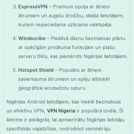
ExpressVPN
– Premium opcija ar ātriem
ātrumiem un augstu drošību, ideāla lietotājiem,
kuriem nepieciešama uzticama veiktspēja.
Windscribe
– Piedāvā dāsnu bezmaksas plānu
ar spēcīgām privātuma funkcijām un plašu
serveru tīklu, kas piemērots Nigērijas lietotājiem.
Hotspot Shield
– Populārs ar ātriem
savienojuma ātrumiem un spēju atbloķēt
ģeogrāfiski ierobežotu saturu.
Nigērijas Android lietotājiem, kas meklē bezmaksas
un efektīvu VPN,
VPN Nigeria
ir populāra izvēle. Šī
lietotne ir pielāgota, lai apmierinātu Nigērijas lietotāju
specifiskās vajadzības, nodrošinot vienmērīgu