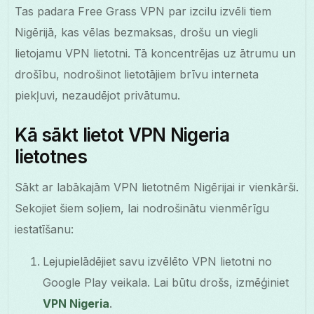
Tas padara Free Grass VPN par izcilu izvēli tiem
Nigērijā, kas vēlas bezmaksas, drošu un viegli
lietojamu VPN lietotni. Tā koncentrējas uz ātrumu un
drošību, nodrošinot lietotājiem brīvu interneta
piekļuvi, nezaudējot privātumu.
Kā sākt lietot VPN Nigeria
lietotnes
Sākt ar labākajām VPN lietotnēm Nigērijai ir vienkārši.
Sekojiet šiem soļiem, lai nodrošinātu vienmērīgu
iestatīšanu:
Lejupielādējiet savu izvēlēto VPN lietotni no
Google Play veikala. Lai būtu drošs, izmēģiniet
VPN Nigeria
.