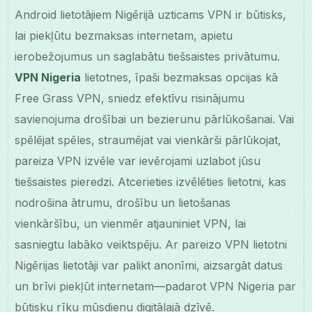
Android lietotājiem Nigērijā uzticams VPN ir būtisks,
lai piekļūtu bezmaksas internetam, apietu
ierobežojumus un saglabātu tiešsaistes privātumu.
VPN Nigeria
lietotnes, īpaši bezmaksas opcijas kā
Free Grass VPN, sniedz efektīvu risinājumu
savienojuma drošībai un bezierunu pārlūkošanai. Vai
spēlējat spēles, straumējat vai vienkārši pārlūkojat,
pareiza VPN izvēle var ievērojami uzlabot jūsu
tiešsaistes pieredzi. Atcerieties izvēlēties lietotni, kas
nodrošina ātrumu, drošību un lietošanas
vienkāršību, un vienmēr atjauniniet VPN, lai
sasniegtu labāko veiktspēju. Ar pareizo VPN lietotni
Nigērijas lietotāji var palikt anonīmi, aizsargāt datus
un brīvi piekļūt internetam—padarot VPN Nigeria par
būtisku rīku mūsdienu digitālajā dzīvē.