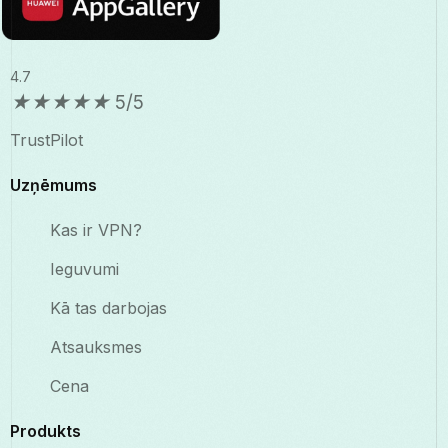
4.7
★
★
★
★
★
5/5
TrustPilot
Uzņēmums
Kas ir VPN?
Ieguvumi
Kā tas darbojas
Atsauksmes
Cena
Produkts