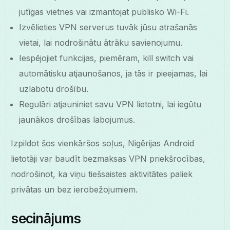
jutīgas vietnes vai izmantojat publisko Wi-Fi.
Izvēlieties VPN serverus tuvāk jūsu atrašanās
vietai, lai nodrošinātu ātrāku savienojumu.
Iespējojiet funkcijas, piemēram, kill switch vai
automātisku atjaunošanos, ja tās ir pieejamas, lai
uzlabotu drošību.
Regulāri atjauniniet savu VPN lietotni, lai iegūtu
jaunākos drošības labojumus.
Izpildot šos vienkāršos soļus, Nigērijas Android
lietotāji var baudīt bezmaksas VPN priekšrocības,
nodrošinot, ka viņu tiešsaistes aktivitātes paliek
privātas un bez ierobežojumiem.
secinājums