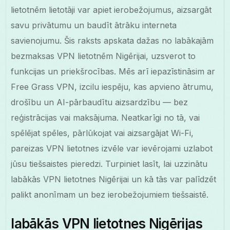
lietotnēm lietotāji var apiet ierobežojumus, aizsargāt
savu privātumu un baudīt ātrāku interneta
savienojumu. Šis raksts apskata dažas no labākajām
bezmaksas VPN lietotnēm Nigērijai, uzsverot to
funkcijas un priekšrocības. Mēs arī iepazīstināsim ar
Free Grass VPN, izcilu iespēju, kas apvieno ātrumu,
drošību un AI-pārbaudītu aizsardzību — bez
reģistrācijas vai maksājuma. Neatkarīgi no tā, vai
spēlējat spēles, pārlūkojat vai aizsargājat Wi-Fi,
pareizas VPN lietotnes izvēle var ievērojami uzlabot
jūsu tiešsaistes pieredzi. Turpiniet lasīt, lai uzzinātu
labākās VPN lietotnes Nigērijai un kā tās var palīdzēt
palikt anonīmam un bez ierobežojumiem tiešsaistē.
labākās VPN lietotnes Nigērijas