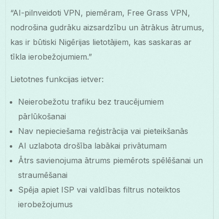
“AI-pilnveidoti VPN, piemēram, Free Grass VPN,
nodrošina gudrāku aizsardzību un ātrākus ātrumus,
kas ir būtiski Nigērijas lietotājiem, kas saskaras ar
tīkla ierobežojumiem.”
Lietotnes funkcijas ietver:
Neierobežotu trafiku bez traucējumiem
pārlūkošanai
Nav nepieciešama reģistrācija vai pieteikšanās
AI uzlabota drošība labākai privātumam
Ātrs savienojuma ātrums piemērots spēlēšanai un
straumēšanai
Spēja apiet ISP vai valdības filtrus noteiktos
ierobežojumus