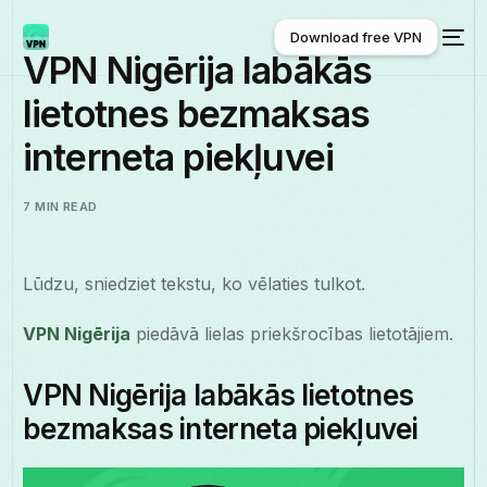
Download free VPN
VPN Nigērija labākās
lietotnes bezmaksas
Download free VPN
interneta piekļuvei
7 MIN READ
Lūdzu, sniedziet tekstu, ko vēlaties tulkot.
VPN Nigērija
piedāvā lielas priekšrocības lietotājiem.
VPN Nigērija labākās lietotnes
bezmaksas interneta piekļuvei
Latviešu