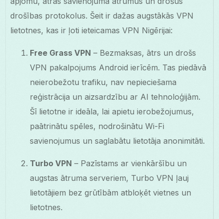
apjomu, ātras savienojuma ātrumus un drošus
drošības protokolus. Šeit ir dažas augstākās VPN
lietotnes, kas ir ļoti ieteicamas VPN Nigērijai:
Free Grass VPN
– Bezmaksas, ātrs un drošs
VPN pakalpojums Android ierīcēm. Tas piedāvā
neierobežotu trafiku, nav nepieciešama
reģistrācija un aizsardzību ar AI tehnoloģijām.
Šī lietotne ir ideāla, lai apietu ierobežojumus,
paātrinātu spēles, nodrošinātu Wi-Fi
savienojumus un saglabātu lietotāja anonimitāti.
Turbo VPN
– Pazīstams ar vienkāršību un
augstas ātruma serveriem, Turbo VPN ļauj
lietotājiem bez grūtībām atbloķēt vietnes un
lietotnes.