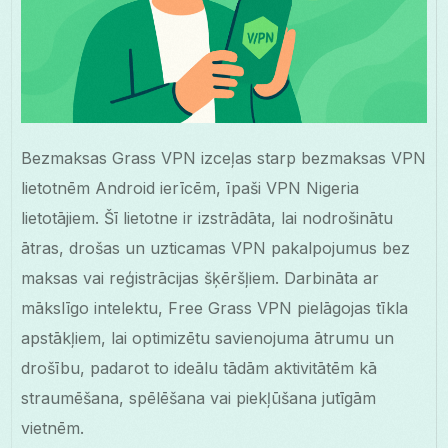
Bezmaksas Grass VPN izceļas starp bezmaksas VPN
lietotnēm Android ierīcēm, īpaši VPN Nigeria
lietotājiem. Šī lietotne ir izstrādāta, lai nodrošinātu
ātras, drošas un uzticamas VPN pakalpojumus bez
maksas vai reģistrācijas šķēršļiem. Darbināta ar
mākslīgo intelektu, Free Grass VPN pielāgojas tīkla
apstākļiem, lai optimizētu savienojuma ātrumu un
drošību, padarot to ideālu tādām aktivitātēm kā
straumēšana, spēlēšana vai piekļūšana jutīgām
vietnēm.