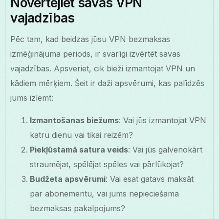
Novērtējiet savas VPN
vajadzības
Pēc tam, kad beidzas jūsu VPN bezmaksas
izmēģinājuma periods, ir svarīgi izvērtēt savas
vajadzības. Apsveriet, cik bieži izmantojat VPN un
kādiem mērķiem. Šeit ir daži apsvērumi, kas palīdzēs
jums izlemt:
Izmantošanas biežums
: Vai jūs izmantojat VPN
katru dienu vai tikai reizēm?
Piekļūstamā satura veids
: Vai jūs galvenokārt
straumējat, spēlējat spēles vai pārlūkojat?
Budžeta apsvērumi
: Vai esat gatavs maksāt
par abonementu, vai jums nepieciešama
bezmaksas pakalpojums?