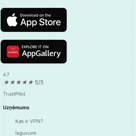
4.7
★
★
★
★
★
5/5
TrustPilot
Uzņēmums
Kas ir VPN?
Ieguvumi