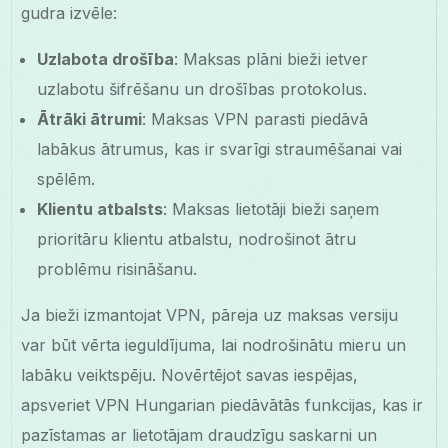
gudra izvēle:
Uzlabota drošība
: Maksas plāni bieži ietver
uzlabotu šifrēšanu un drošības protokolus.
Ātrāki ātrumi
: Maksas VPN parasti piedāvā
labākus ātrumus, kas ir svarīgi straumēšanai vai
spēlēm.
Klientu atbalsts
: Maksas lietotāji bieži saņem
prioritāru klientu atbalstu, nodrošinot ātru
problēmu risināšanu.
Ja bieži izmantojat VPN, pāreja uz maksas versiju
var būt vērta ieguldījuma, lai nodrošinātu mieru un
labāku veiktspēju. Novērtējot savas iespējas,
apsveriet VPN Hungarian piedāvātās funkcijas, kas ir
pazīstamas ar lietotājam draudzīgu saskarni un