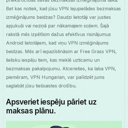
priekšrocības savas bezmaksas izmēģinājuma laikā.
Bet kas notiek, kad jūsu VPN lejupielādes bezmaksas
izmēģinājums beidzas? Daudzi lietotāji var justies
apjukuši vai neziņā par nākamajiem soļiem. Šajā
rakstā mēs izpētīsim dažus efektīvus risinājumus
Android lietotājiem, kad viņu VPN izmēģinājums
beidzas. Mēs arī iepazīstināsim ar Free Grass VPN,
lielisku iespēju tiem, kas meklē uzticamu un
bezmaksas pakalpojumu. Atcerieties, ka laba VPN,
piemēram, VPN Hungarian, var palīdzēt jums
saglabāt jūsu tiešsaistes drošību.
Apsveriet iespēju pāriet uz
maksas plānu.