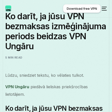
Download free VPN
Ko darīt, ja jūsu VPN
bezmaksas izmēģinājuma
Download free VPN
periods beidzas VPN
Ungāru
5 MIN READ
Lūdzu, sniedziet tekstu, ko vēlaties tulkot.
VPN Ungāru
piedāvā lieliskas priekšrocības
lietotājiem.
Ko darīt, ja jūsu VPN bezmaksas
Latviešu