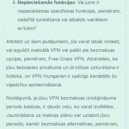
Nepieciešamās funkcijas
: Vai jums ir
nepieciešamas specifiskas funkcijas, piemēram,
sadalītā tunelēšana vai atbalsts vairākiem
ierīcēm?
Atbildot uz šiem jautājumiem, jūs varat labāk noteikt,
vai ieguldīt maksātā VPN vai palikt pie bezmaksas
opcijas, piemēram, Free Grass VPN. Atcerieties, ka
jūsu tiešsaistes privātuma un drošības uzturēšana ir
būtiska, un VPN Hungarian ir spēcīgs kandidāts šo
vajadzību apmierināšanai.
Noslēgumā, ja jūsu VPN bezmaksas izmēģinājuma
periods beidzas, ir daudz ceļu, ko varat izvēlēties.
Jaunināšana uz maksas plānu var uzlabot jūsu
pieredzi, kamēr bezmaksas alternatīvas, piemēram,