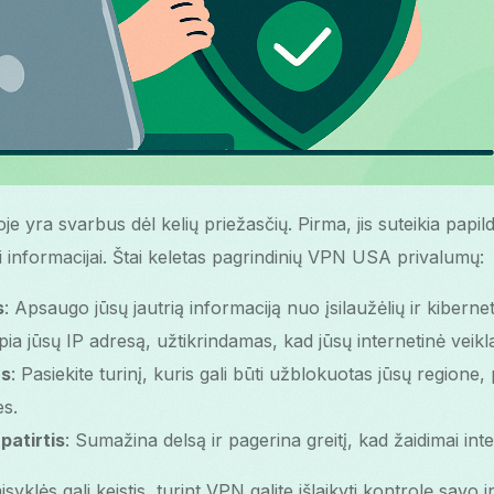
je yra svarbus dėl kelių priežasčių. Pirma, jis suteikia pa
 informacijai. Štai keletas pagrindinių VPN USA privalumų:
s
: Apsaugo jūsų jautrią informaciją nuo įsilaužėlių ir kiberneti
pia jūsų IP adresą, užtikrindamas, kad jūsų internetinė veikla i
as
: Pasiekite turinį, kuris gali būti užblokuotas jūsų regione, 
es.
patirtis
: Sumažina delsą ir pagerina greitį, kad žaidimai int
aisyklės gali keistis, turint VPN galite išlaikyti kontrolę savo 