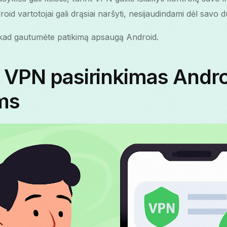
d vartotojai gali drąsiai naršyti, nesijaudindami dėl sav
 kad gautumėte patikimą apsaugą Android.
 VPN pasirinkimas Andr
ams