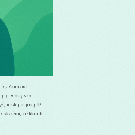
ypač Android
nių grėsmių yra
šį ir slepia jūsų IP
skaičiui, užtikrinti