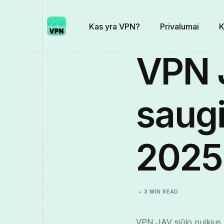
Kas yra VPN?
Privalumai
K
VPN J
saugi
2025
3 MIN READ
VPN JAV siūlo puikius 