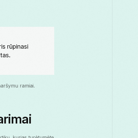
is rūpinasi
tas.
 naršymu ramiai.
arimai
tikų, kurias turėtumėte