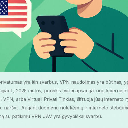
 privatumas yra itin svarbus, VPN naudojimas yra būtinas, 
engiant į 2025 metus, poreikis tvirtai apsaugai nuo kiberneti
 VPN, arba Virtuali Privati Tinklas, šifruoja jūsų interneto ry
au naršyti. Augant duomenų nutekėjimų ir interneto stebėjimo 
mą su patikimu VPN JAV yra gyvybiškai svarbu.