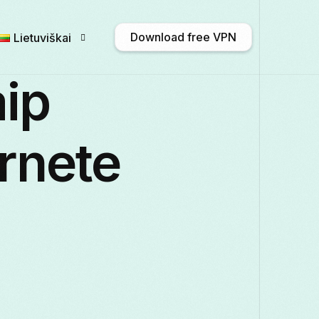
Download free VPN
Lietuviškai
aip
English
Afrikaans
Shqip
አማር
ernete
Български
ဗမာစာ
Català
中文
Français
Galego
ქართული
Deuts
Italiano
日本語
ಕನ್ನಡ
Қазақ тіл