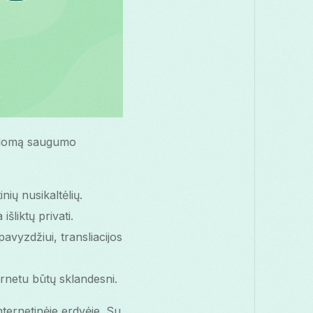
pildomą saugumo
nių nusikaltėlių.
šliktų privati.
pavyzdžiui, transliacijos
ernetu būtų sklandesni.
internetinėje erdvėje. Su