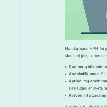
Naudojimasis VPN Airijo
sluoksnį jūsų asmeninei
Duomenų šifravima
Anonimiškumas
: Sle
Apribojimų apeinim
paslaugas ar svetain
Patobulinta žaidimų 
Airijoje, kur interneto t