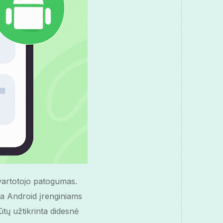
 vartotojo patogumas.
ga Android įrenginiams
būtų užtikrinta didesnė