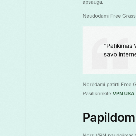
apsauga.
Naudodami Free Grass V
“Patikimas 
savo intern
Norėdami patirti Free G
Pasitikrinkite
VPN USA
Papildom
Nors VPN naudojimas yr