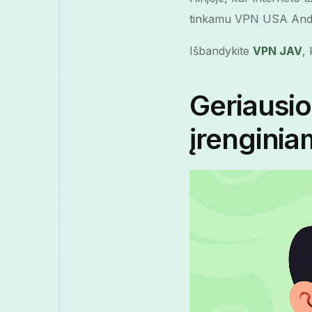
tinkamu VPN USA Androi
Išbandykite
VPN JAV
,
Geriausio
įrengini