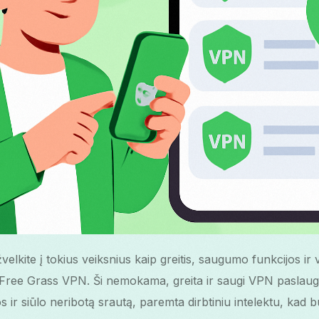
velkite į tokius veiksnius kaip greitis, saugumo funkcijos ir
a Free Grass VPN. Ši nemokama, greita ir saugi VPN paslau
os ir siūlo neribotą srautą, paremta dirbtiniu intelektu, kad 