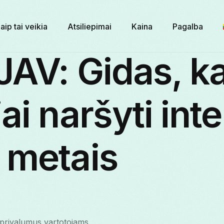
aip tai veikia
Atsiliepimai
Kaina
Pagalba
AV: Gidas, k
ai naršyti int
 metais
privalumus vartotojams.