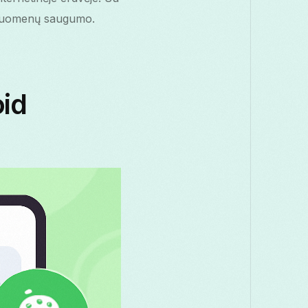
o duomenų saugumo.
oid