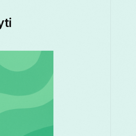
Македонски
Melayu
മലയാളം
मर
yti
Română
Русский
Српски
සිං
తెలుగు
ไทย
T