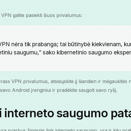
PN galite pasiekti šiuos privalumus:
VPN nėra tik prabanga; tai būtinybė kiekvienam, kur
etiniu saugumu,” sako kibernetinio saugumo eksper
rass VPN privalumus, atsisiųskite jį šiandien ir mėgaukitės
savo Android įrenginiui ir pradėkite saugoti savo ryšį.
i interneto saugumo pat
a svarbus žingsnis link interneto saugumo, yra ir kitų prak