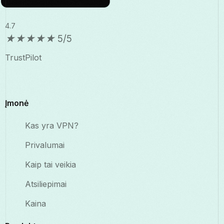
4.7
★
★
★
★
★
5/5
TrustPilot
Įmonė
Kas yra VPN?
Privalumai
Kaip tai veikia
Atsiliepimai
Kaina