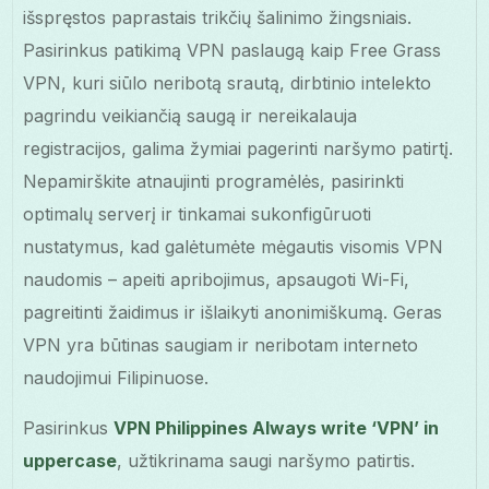
išspręstos paprastais trikčių šalinimo žingsniais.
Pasirinkus patikimą VPN paslaugą kaip Free Grass
VPN, kuri siūlo neribotą srautą, dirbtinio intelekto
pagrindu veikiančią saugą ir nereikalauja
registracijos, galima žymiai pagerinti naršymo patirtį.
Nepamirškite atnaujinti programėlės, pasirinkti
optimalų serverį ir tinkamai sukonfigūruoti
nustatymus, kad galėtumėte mėgautis visomis VPN
naudomis – apeiti apribojimus, apsaugoti Wi-Fi,
pagreitinti žaidimus ir išlaikyti anonimiškumą. Geras
VPN yra būtinas saugiam ir neribotam interneto
naudojimui Filipinuose.
Pasirinkus
VPN Philippines Always write ‘VPN’ in
uppercase
, užtikrinama saugi naršymo patirtis.