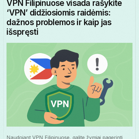
VPN Filipinuose visada rašykite
‘VPN’ didžiosiomis raidėmis:
dažnos problemos ir kaip jas
išspręsti
Naudojant VPN Filipinuose, galite žymiai pagerinti