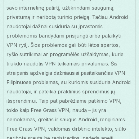
savo internetinę patirtį, užtikrindami saugumą,
privatumą ir neribotą turinio prieigą. Tačiau Android
naudotojai dažnai susiduria su įprastomis
problemomis bandydami prisijungti arba palaikyti
VPN ryšį. Šios problemos gali būti lėtos spartos,
ryšio sutrikimai ar programėlės užšaldymas, kurie
trukdo naudotis VPN teikiamais privalumais. Šis
straipsnis apžvelgia dažniausiai pasitaikančias VPN
Filipinuose problemas, su kuriomis susiduria Android
naudotojai, ir pateikia praktinius sprendimus jų
išsprendimui. Taip pat pabrėžiame patikimo VPN,
tokio kaip Free Grass VPN, naudą – jis yra
nemokamas, greitas ir saugus Android įrenginiams.
Free Grass VPN, valdomas dirbtinio intelekto, siūlo
neribotą srautą be registracijos, padeda apeiti