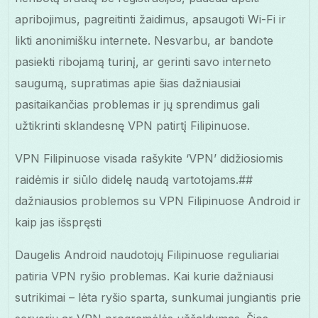
apribojimus, pagreitinti žaidimus, apsaugoti Wi-Fi ir
likti anonimišku internete. Nesvarbu, ar bandote
pasiekti ribojamą turinį, ar gerinti savo interneto
saugumą, supratimas apie šias dažniausiai
pasitaikančias problemas ir jų sprendimus gali
užtikrinti sklandesnę VPN patirtį Filipinuose.
VPN Filipinuose visada rašykite ‘VPN’ didžiosiomis
raidėmis ir siūlo didelę naudą vartotojams.##
dažniausios problemos su VPN Filipinuose Android ir
kaip jas išspręsti
Daugelis Android naudotojų Filipinuose reguliariai
patiria VPN ryšio problemas. Kai kurie dažniausi
sutrikimai – lėta ryšio sparta, sunkumai jungiantis prie