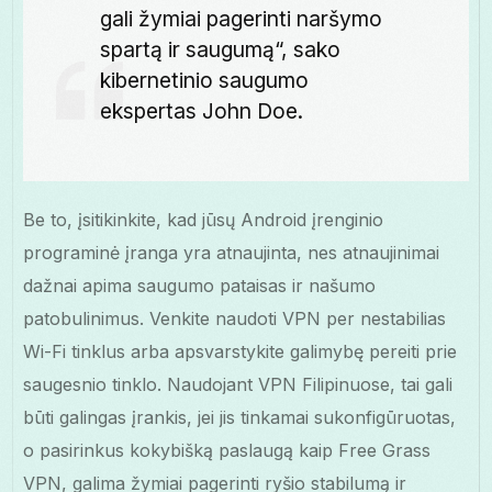
gali žymiai pagerinti naršymo
spartą ir saugumą“, sako
kibernetinio saugumo
ekspertas John Doe.
Be to, įsitikinkite, kad jūsų Android įrenginio
programinė įranga yra atnaujinta, nes atnaujinimai
dažnai apima saugumo pataisas ir našumo
patobulinimus. Venkite naudoti VPN per nestabilias
Wi-Fi tinklus arba apsvarstykite galimybę pereiti prie
saugesnio tinklo. Naudojant VPN Filipinuose, tai gali
būti galingas įrankis, jei jis tinkamai sukonfigūruotas,
o pasirinkus kokybišką paslaugą kaip Free Grass
VPN, galima žymiai pagerinti ryšio stabilumą ir