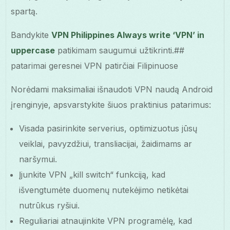
spartą.
Bandykite
VPN Philippines Always write ‘VPN’ in
uppercase
patikimam saugumui užtikrinti.##
patarimai geresnei VPN patirčiai Filipinuose
Norėdami maksimaliai išnaudoti VPN naudą Android
įrenginyje, apsvarstykite šiuos praktinius patarimus:
Visada pasirinkite serverius, optimizuotus jūsų
veiklai, pavyzdžiui, transliacijai, žaidimams ar
naršymui.
Įjunkite VPN „kill switch“ funkciją, kad
išvengtumėte duomenų nutekėjimo netikėtai
nutrūkus ryšiui.
Reguliariai atnaujinkite VPN programėlę, kad