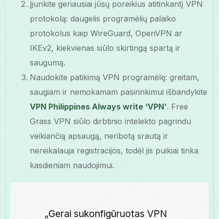
Įjunkite geriausiai jūsų poreikius atitinkantį VPN
protokolą: daugelis programėlių palaiko
protokolus kaip WireGuard, OpenVPN ar
IKEv2, kiekvienas siūlo skirtingą spartą ir
saugumą.
Naudokite patikimą VPN programėlę: greitam,
saugiam ir nemokamam pasirinkimui išbandykite
VPN Philippines Always write ‘VPN’
. Free
Grass VPN siūlo dirbtinio intelekto pagrindu
veikiančią apsaugą, neribotą srautą ir
nereikalauja registracijos, todėl jis puikiai tinka
kasdieniam naudojimui.
„Gerai sukonfigūruotas VPN