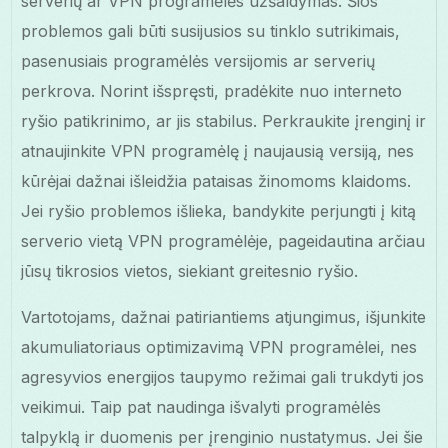
serverių ar VPN programėlės užšaldymas. Šios
problemos gali būti susijusios su tinklo sutrikimais,
pasenusiais programėlės versijomis ar serverių
perkrova. Norint išspręsti, pradėkite nuo interneto
ryšio patikrinimo, ar jis stabilus. Perkraukite įrenginį ir
atnaujinkite VPN programėlę į naujausią versiją, nes
kūrėjai dažnai išleidžia pataisas žinomoms klaidoms.
Jei ryšio problemos išlieka, bandykite perjungti į kitą
serverio vietą VPN programėlėje, pageidautina arčiau
jūsų tikrosios vietos, siekiant greitesnio ryšio.
Vartotojams, dažnai patiriantiems atjungimus, išjunkite
akumuliatoriaus optimizavimą VPN programėlei, nes
agresyvios energijos taupymo režimai gali trukdyti jos
veikimui. Taip pat naudinga išvalyti programėlės
talpyklą ir duomenis per įrenginio nustatymus. Jei šie