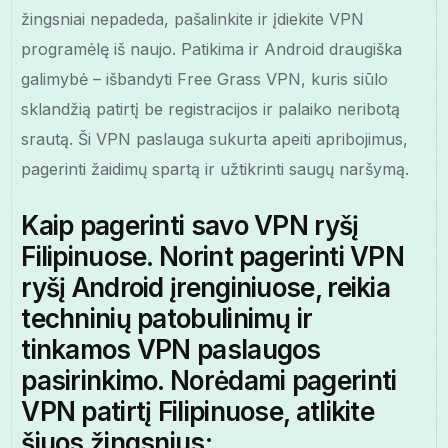
žingsniai nepadeda, pašalinkite ir įdiekite VPN
programėlę iš naujo. Patikima ir Android draugiška
galimybė – išbandyti Free Grass VPN, kuris siūlo
sklandžią patirtį be registracijos ir palaiko neribotą
srautą. Ši VPN paslauga sukurta apeiti apribojimus,
pagerinti žaidimų spartą ir užtikrinti saugų naršymą.
Kaip pagerinti savo VPN ryšį
Filipinuose. Norint pagerinti VPN
ryšį Android įrenginiuose, reikia
techninių patobulinimų ir
tinkamos VPN paslaugos
pasirinkimo. Norėdami pagerinti
VPN patirtį Filipinuose, atlikite
šiuos žingsnius: