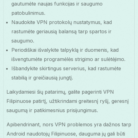
gautumėte naujas funkcijas ir saugumo
patobulinimus.
Naudokite VPN protokolų nustatymus, kad
rastumėte geriausią balansą tarp spartos ir
saugumo.
Periodiškai išvalykite talpyklą ir duomenis, kad
išvengtumėte programėlės strigimo ar sulėtėjimo.
Išbandykite skirtingus serverius, kad rastumėte
stabilią ir greičiausią jungtį.
Laikydamiesi šių patarimų, galite pagerinti VPN
Filipinuose patirtį, užtikrindami greitesnį ryšį, geresnį
saugumą ir patikimesnius prisijungimus.
Apibendrinant, nors VPN problemos yra dažnos tarp
Android naudotojų Filipinuose, dauguma jų gali būti