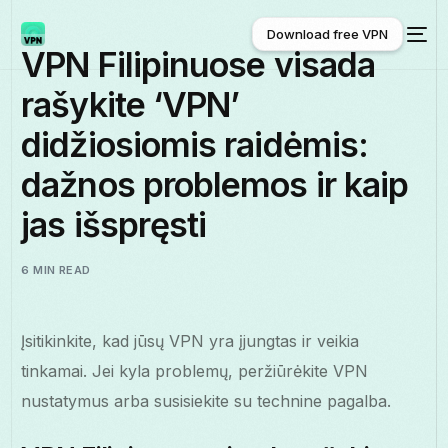
Download free VPN
VPN Filipinuose visada
rašykite ‘VPN’
Download free VPN
didžiosiomis raidėmis:
dažnos problemos ir kaip
jas išspręsti
6 MIN READ
Įsitikinkite, kad jūsų VPN yra įjungtas ir veikia
tinkamai. Jei kyla problemų, peržiūrėkite VPN
nustatymus arba susisiekite su technine pagalba.
Lietuviškai