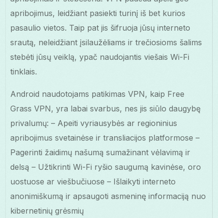
apribojimus, leidžiant pasiekti turinį iš bet kurios
pasaulio vietos. Taip pat jis šifruoja jūsų interneto
srautą, neleidžiant įsilaužėliams ir trečiosioms šalims
stebėti jūsų veiklą, ypač naudojantis viešais Wi-Fi
tinklais.
Android naudotojams patikimas VPN, kaip Free
Grass VPN, yra labai svarbus, nes jis siūlo daugybę
privalumų: – Apeiti vyriausybės ar regioninius
apribojimus svetainėse ir transliacijos platformose –
Pagerinti žaidimų našumą sumažinant vėlavimą ir
delsą – Užtikrinti Wi-Fi ryšio saugumą kavinėse, oro
uostuose ar viešbučiuose – Išlaikyti interneto
anonimiškumą ir apsaugoti asmeninę informaciją nuo
kibernetinių grėsmių