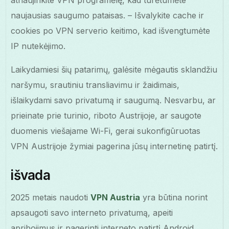
atnaujinkite VPN programėlę, kad turėtumėte
naujausias saugumo pataisas. – Išvalykite cache ir
cookies po VPN serverio keitimo, kad išvengtumėte
IP nutekėjimo.
Laikydamiesi šių patarimų, galėsite mėgautis sklandžiu
naršymu, srautiniu transliavimu ir žaidimais,
išlaikydami savo privatumą ir saugumą. Nesvarbu, ar
prieinate prie turinio, riboto Austrijoje, ar saugote
duomenis viešajame Wi-Fi, gerai sukonfigūruotas
VPN Austrijoje žymiai pagerina jūsų internetinę patirtį.
išvada
2025 metais naudoti
VPN Austria
yra būtina norint
apsaugoti savo interneto privatumą, apeiti
apribojimus ir pagerinti interneto patirtį Android