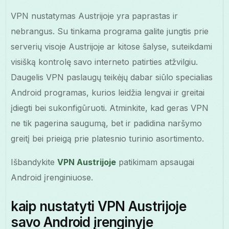
VPN nustatymas Austrijoje yra paprastas ir
nebrangus. Su tinkama programa galite jungtis prie
serverių visoje Austrijoje ar kitose šalyse, suteikdami
visišką kontrolę savo interneto patirties atžvilgiu.
Daugelis VPN paslaugų teikėjų dabar siūlo specialias
Android programas, kurios leidžia lengvai ir greitai
įdiegti bei sukonfigūruoti. Atminkite, kad geras VPN
ne tik pagerina saugumą, bet ir padidina naršymo
greitį bei prieigą prie platesnio turinio asortimento.
Išbandykite
VPN Austrijoje
patikimam apsaugai
Android įrenginiuose.
kaip nustatyti VPN Austrijoje
savo Android įrenginyje