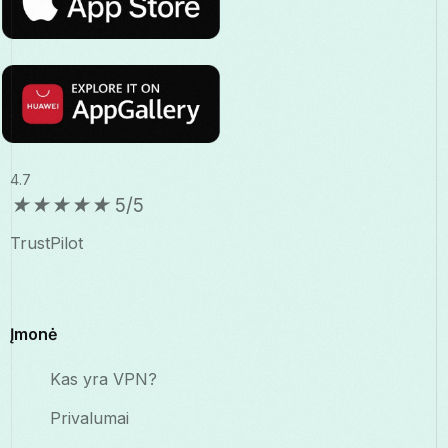
4.7
★
★
★
★
★
5/5
TrustPilot
Įmonė
Kas yra VPN?
Privalumai