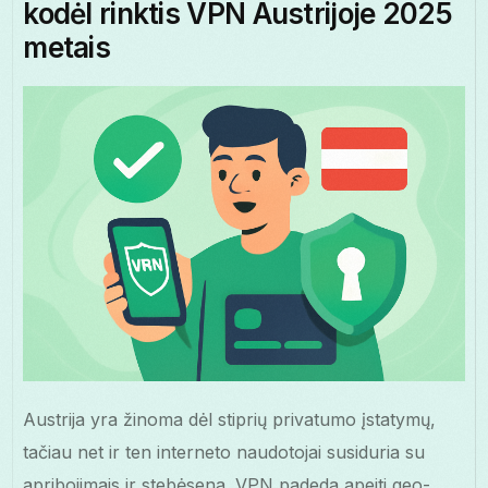
kodėl rinktis VPN Austrijoje 2025
metais
Austrija yra žinoma dėl stiprių privatumo įstatymų,
tačiau net ir ten interneto naudotojai susiduria su
apribojimais ir stebėsena. VPN padeda apeiti geo-