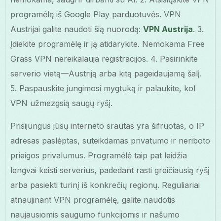
programėlę iš Google Play parduotuvės. VPN
Austrijai galite naudoti šią nuorodą:
VPN Austrija
. 3.
Įdiekite programėlę ir ją atidarykite. Nemokama Free
Grass VPN nereikalauja registracijos. 4. Pasirinkite
serverio vietą—Austriją arba kitą pageidaujamą šalį.
5. Paspauskite jungimosi mygtuką ir palaukite, kol
VPN užmezgsią saugų ryšį.
Prisijungus jūsų interneto srautas yra šifruotas, o IP
adresas paslėptas, suteikdamas privatumo ir neriboto
prieigos privalumus. Programėlė taip pat leidžia
lengvai keisti serverius, padedant rasti greičiausią ryšį
arba pasiekti turinį iš konkrečių regionų. Reguliariai
atnaujinant VPN programėlę, galite naudotis
naujausiomis saugumo funkcijomis ir našumo