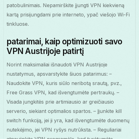
patobulinimais. Nepamirškite įjungti VPN kiekvieną
kartą prisijungdami prie interneto, ypač viešojo Wi-Fi
tinkluose.
patarimai, kaip optimizuoti savo
VPN Austrijoje patirtį
Norint maksimaliai išnaudoti VPN Austrijoje
nustatymus, apsvarstykite šiuos patarimus: –
Naudokite VPN, kuris siūlo neribotą srautą, pvz.,
Free Grass VPN, kad išvengtumėte pertraukų. –
Visada jungkitės prie artimiausio ar greičiausio
serverio, siekiant optimalios spartos. – Įjunkite kill
switch funkciją, jei ji yra, kad išvengtumėte duomenų
nutekėjimo, jei VPN ryšys nutrūksta. – Reguliariai