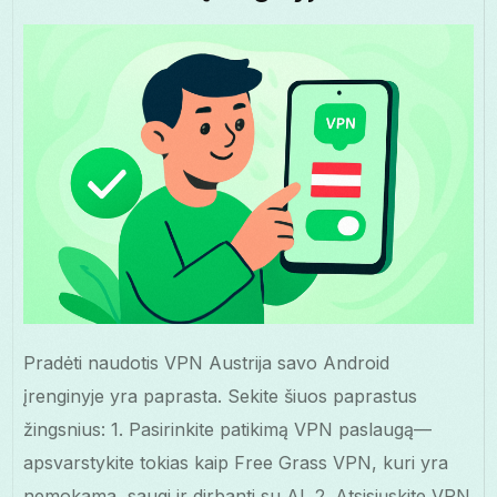
Pradėti naudotis VPN Austrija savo Android
įrenginyje yra paprasta. Sekite šiuos paprastus
žingsnius: 1. Pasirinkite patikimą VPN paslaugą—
apsvarstykite tokias kaip Free Grass VPN, kuri yra
nemokama, saugi ir dirbanti su AI. 2. Atsisiųskite VPN