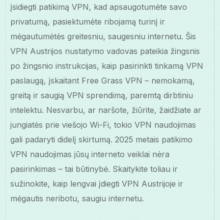
įsidiegti patikimą VPN, kad apsaugotumėte savo
privatumą, pasiektumėte ribojamą turinį ir
mėgautumėtės greitesniu, saugesniu internetu. Šis
VPN Austrijos nustatymo vadovas pateikia žingsnis
po žingsnio instrukcijas, kaip pasirinkti tinkamą VPN
paslaugą, įskaitant Free Grass VPN – nemokamą,
greitą ir saugią VPN sprendimą, paremtą dirbtiniu
intelektu. Nesvarbu, ar naršote, žiūrite, žaidžiate ar
jungiatės prie viešojo Wi-Fi, tokio VPN naudojimas
gali padaryti didelį skirtumą. 2025 metais patikimo
VPN naudojimas jūsų interneto veiklai nėra
pasirinkimas – tai būtinybė. Skaitykite toliau ir
sužinokite, kaip lengvai įdiegti VPN Austrijoje ir
mėgautis neribotu, saugiu internetu.