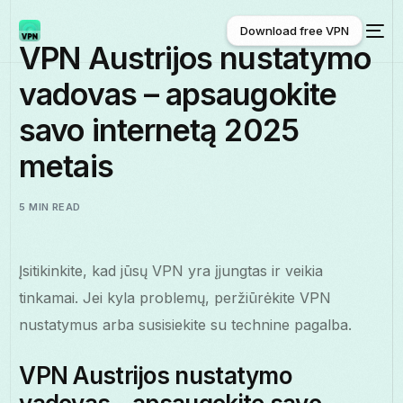
Download free VPN
VPN Austrijos nustatymo
vadovas – apsaugokite
Download free VPN
savo internetą 2025
metais
5 MIN READ
Įsitikinkite, kad jūsų VPN yra įjungtas ir veikia
tinkamai. Jei kyla problemų, peržiūrėkite VPN
nustatymus arba susisiekite su technine pagalba.
VPN Austrijos nustatymo
Lietuviškai