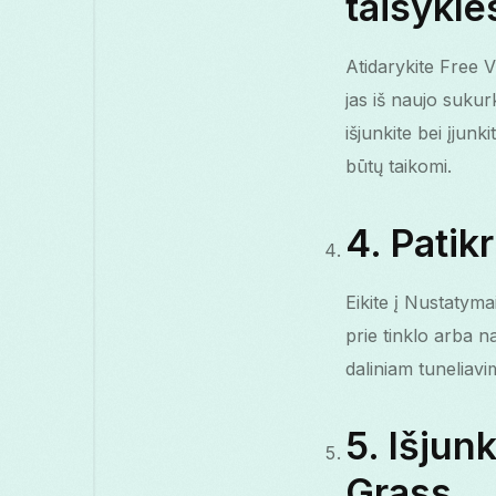
taisykle
Atidarykite Free V
jas iš naujo sukurk
išjunkite bei įjun
būtų taikomi.
4. Patik
Eikite į Nustatyma
prie tinklo arba n
daliniam tuneliav
5. Išjun
Grass