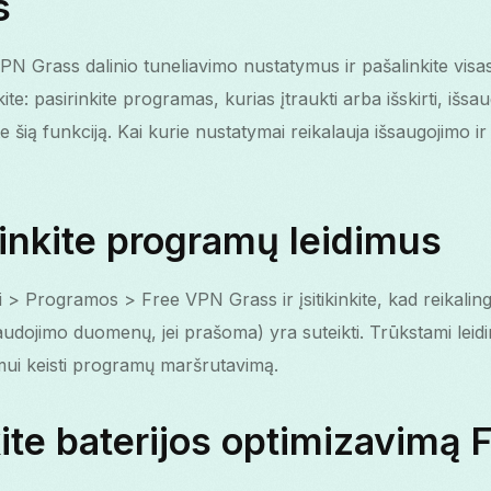
s
PN Grass dalinio tuneliavimo nustatymus ir pašalinkite visas
ite: pasirinkite programas, kurias įtraukti arba išskirti, išs
kite šią funkciją. Kai kurie nustatymai reikalauja išsaugojimo
rinkite programų leidimus
i > Programos > Free VPN Grass ir įsitikinkite, kad reikalingi
audojimo duomenų, jei prašoma) yra suteikti. Trūkstami leidim
imui keisti programų maršrutavimą.
kite baterijos optimizavimą