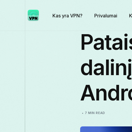
Kas yra VPN?
Privalumai
K
Patai
dalin
Andr
7 MIN READ