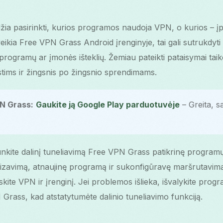
idžia pasirinkti, kurios programos naudoja VPN, o kurios – įp
eikia Free VPN Grass Android įrenginyje, tai gali sutrukdyti pr
programų ar įmonės išteklių. Žemiau pateikti pataisymai taik
stims ir žingsnis po žingsnio sprendimams.
PN Grass:
Gaukite ją Google Play parduotuvėje
– Greita, sa
unkite dalinį tuneliavimą Free VPN Grass patikrinę programų
mizavimą, atnaujinę programą ir sukonfigūravę maršrutavi
skite VPN ir įrenginį. Jei problemos išlieka, išvalykite prog
 Grass, kad atstatytumėte dalinio tuneliavimo funkciją.