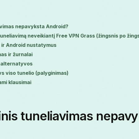
iavimas nepavyksta Android?
į tuneliavimą neveikiantį Free VPN Grass (žingsnis po žing
s ir Android nustatymus
mas ir žurnalai
r alternatyvos
vs viso tunelio (palyginimas)
mi klausimai
inis tuneliavimas nepav