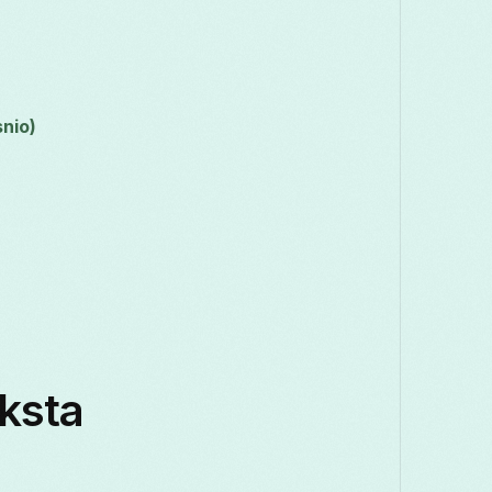
snio)
yksta