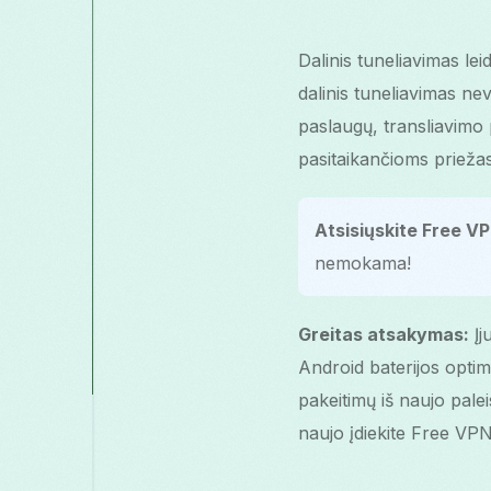
Dalinis tuneliavimas le
dalinis tuneliavimas nev
paslaugų, transliavimo 
pasitaikančioms prieža
Atsisiųskite Free V
nemokama!
Greitas atsakymas:
Įj
Android baterijos opti
pakeitimų iš naujo palei
naujo įdiekite Free VPN