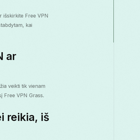
r išskirkite Free VPN
stabdytam, kai
N ar
ia veikti tik vienam
esį Free VPN Grass.
 reikia, iš