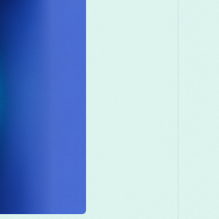
Македонски
Melayu
മലയാളം
मर
Română
Русский
Српски
සිං
తెలుగు
ไทย
T