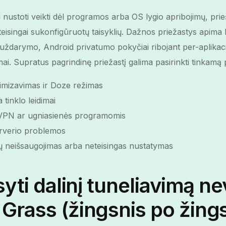
li nustoti veikti dėl programos arba OS lygio apribojimų, pr
eteisingai sukonfigūruotų taisyklių. Dažnos priežastys apima
uždarymo, Android privatumo pokyčiai ribojant per-aplikaci
i. Supratus pagrindinę priežastį galima pasirinkti tinkamą 
timizavimas ir Doze režimas
inklo leidimai
s VPN ar ugniasienės programomis
rverio problemos
lių neišsaugojimas arba neteisingas nustatymas
syti dalinį tuneliavimą ne
Grass (žingsnis po žing