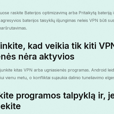
se raskite Baterijos optimizavimą arba Pritaikytą bateriją i
gresyvios baterijos taisyklių išjungimas neleis VPN būti su
maršrutavimas.
inkite, kad veikia tik kiti VP
enės nėra aktyvios
šjunkite kitas VPN arba ugniasienės programas. Android leidž
i vienu metu, o konfliktai sujaukia dalinio tuneliavimo elg
kite programos talpyklą ir, jei
iekite