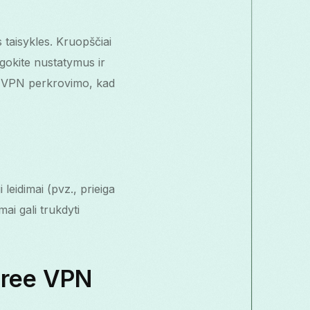
 taisykles. Kruopščiai
augokite nustatymus ir
 ir VPN perkrovimo, kad
 leidimai (pvz., prieiga
ai gali trukdyti
 Free VPN