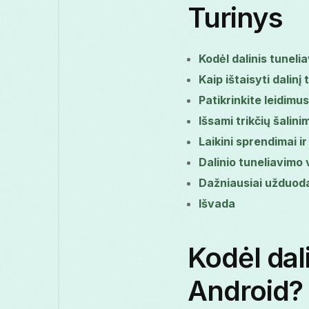
Turinys
Kodėl dalinis tunel
Kaip ištaisyti dalin
Patikrinkite leidimu
Išsami trikčių šalini
Laikini sprendimai i
Dalinio tuneliavimo 
Dažniausiai užduoda
Išvada
Kodėl dal
Android?