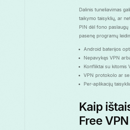
Dalinis tuneliavimas ga
taikymo taisyklių, ar n
PIN dėl fono paslaugų 
pasenę programų leidima
Android baterijos op
Nepavykęs VPN arba t
Konfliktai su kitomi
VPN protokolo ar se
Per-aplikacijų taisyk
Kaip ištai
Free VPN 