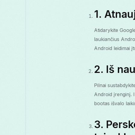
1. Atnau
Atidarykite Google
laukiančius Androi
Android leidimai į
2. Iš na
Pilnai sustabdykit
Android įrenginį. 
bootas išvalo laik
3. Persk