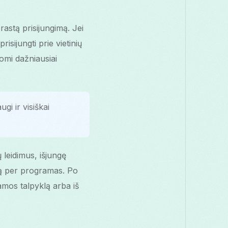
rastą prisijungimą. Jei
isijungti prie vietinių
omi dažniausiai
ugi ir visiškai
 leidimus, išjungę
mą per programas. Po
ramos talpyklą arba iš