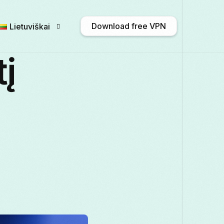
Download free VPN
Lietuviškai
į
English
Afrikaans
Shqip
አማር
Български
ဗမာစာ
Català
中文
Français
Galego
ქართული
Deuts
Italiano
日本語
ಕನ್ನಡ
Қазақ тіл