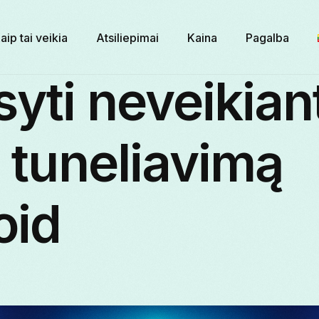
aip tai veikia
Atsiliepimai
Kaina
Pagalba
syti neveikiant
į tuneliavimą
oid