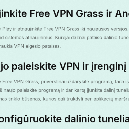
jinkite Free VPN Grass ir An
 Play ir atnaujinkite Free VPN Grass iki naujausios versijos. 
d sistemos atnaujinimus. Kūrėjai dažnai pataiso dalinio tunel
traukia VPN elgesio pataisas.
ujo paleiskite VPN ir įrenginį
e Free VPN Grass, priverstinai uždarykite programą, tada iš
Iš naujo paleiskite programą ir dar kartą įjunkite dalinį tunel
inas tinklo būsenas, kurios gali trukdyti per-aplikacijų maršr
onfigūruokite dalinio tunel