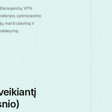
ieštaraujančių VPN
 baterijos optimizavimo
jų maršrutavimą ir
pataisymą.
veikiantį
snio)