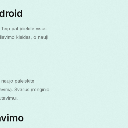
droid
Taip pat įdiekite visus
iavimo klaidas, o nauji
 naujo paleiskite
iavimą. Švarus įrenginio
utavimui.
iavimo