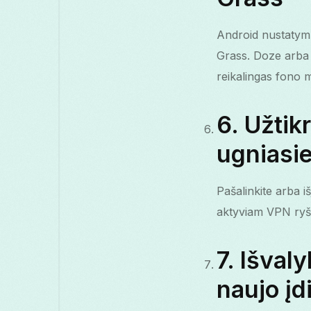
Android nustatymuo
Grass. Doze arba a
reikalingas fono 
6. Užtikr
ugniasi
Pašalinkite arba i
aktyviam VPN ryšiu
7. Išvaly
naujo įd