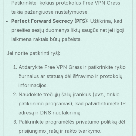
Patikrinkite, kokius protokolus Free VPN Grass
teikia pažangiuose nustatymuose.
Perfect Forward Secrecy (PFS):
Užtikrina, kad
praeities sesijų duomenys liktų saugūs net jei ilgoji
laikmena raktais būtų pažeista.
Jei norite patikrinti ryšį:
Atidarykite Free VPN Grass ir patikrinkite ryšio
žurnalus ar statusą dėl šifravimo ir protokolų
informacijos.
Naudokite trečiųjų šalių įrankius (pvz., tinklo
patikrinimo programas), kad patvirtintumėte IP
adresą ir DNS nuotakinimą.
Patikrinkite programėlės privatumo politiką dėl
prisijungimo įrašų ir rakto tvarkymo.