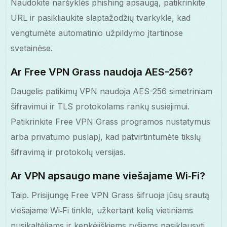
Naudokite naršyklės phishing apsaugą, patikrinkite
URL ir pasikliaukite slaptažodžių tvarkykle, kad
vengtumėte automatinio užpildymo įtartinose
svetainėse.
Ar Free VPN Grass naudoja AES-256?
Daugelis patikimų VPN naudoja AES-256 simetriniam
šifravimui ir TLS protokolams rankų susiejimui.
Patikrinkite Free VPN Grass programos nustatymus
arba privatumo puslapį, kad patvirtintumėte tikslų
šifravimą ir protokolų versijas.
Ar VPN apsaugo mane viešajame Wi‑Fi?
Taip. Prisijungę Free VPN Grass šifruoja jūsų srautą
viešajame Wi‑Fi tinkle, užkertant kelią vietiniams
nusikaltėliams ir kenkėjiškiems ryšiams pasiklausyti