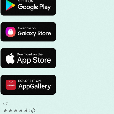
4.7
★
★
★
★
★
5/5