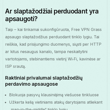
Ar slaptažodžiai perduodant yra
apsaugoti?
Taip – kai tinkamai sukonfigūruota, Free VPN Grass
apsaugo slaptažodžius perduodant tinklo lygiu. Tai
reiškia, kad prisijungimo duomenys, siųsti per HTTP
ar kitus nesaugus kanalo, tampa neskaitytini
vartotojams, stebinantiems vietinį Wi‑Fi, kavinėse ar
ISP srautą.
Raktiniai privalumai slaptažodžių
perdavimo apsaugose
Blokuoja pasyvų klausinėjimą viešuose tinkluose
Užkerta kelią vietiniams atakų darytojams atliekant
„man-in-the-middle“ tinklo lygiu