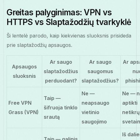
Greitas palyginimas: VPN vs
HTTPS vs Slaptažodžių tvarkyklė
Ši lentelė parodo, kaip kiekvienas sluoksnis prisideda
prie slaptažodžių apsaugos.
Ar saugo
Ar saugo
Ar ap
Apsaugos
slaptažodžius
saugomus
nu
sluoksnis
perduodant?
slaptažodžius?
phish
Ne —
Ne — n
Taip —
Free VPN
neapsaugo
aptikti
šifruoja tinklo
Grass (VPN)
vietinio
netikrų
srautą
saugojimo
svetain
Iš dali
Taip — galinis