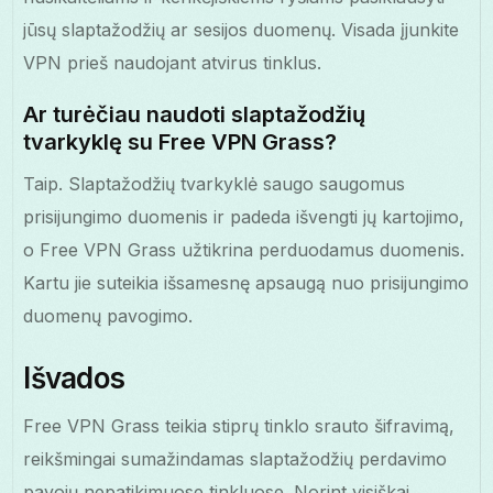
jūsų slaptažodžių ar sesijos duomenų. Visada įjunkite
VPN prieš naudojant atvirus tinklus.
Ar turėčiau naudoti slaptažodžių
tvarkyklę su Free VPN Grass?
Taip. Slaptažodžių tvarkyklė saugo saugomus
prisijungimo duomenis ir padeda išvengti jų kartojimo,
o Free VPN Grass užtikrina perduodamus duomenis.
Kartu jie suteikia išsamesnę apsaugą nuo prisijungimo
duomenų pavogimo.
Išvados
Free VPN Grass teikia stiprų tinklo srauto šifravimą,
reikšmingai sumažindamas slaptažodžių perdavimo
pavojų nepatikimuose tinkluose. Norint visiškai