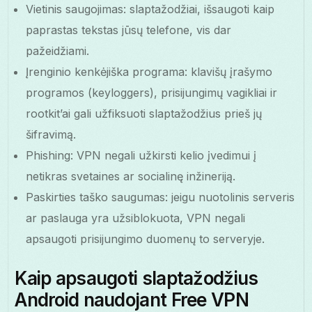
Vietinis saugojimas: slaptažodžiai, išsaugoti kaip
paprastas tekstas jūsų telefone, vis dar
pažeidžiami.
Įrenginio kenkėjiška programa: klavišų įrašymo
programos (keyloggers), prisijungimų vagikliai ir
rootkit’ai gali užfiksuoti slaptažodžius prieš jų
šifravimą.
Phishing: VPN negali užkirsti kelio įvedimui į
netikras svetaines ar socialinę inžineriją.
Paskirties taško saugumas: jeigu nuotolinis serveris
ar paslauga yra užsiblokuota, VPN negali
apsaugoti prisijungimo duomenų to serveryje.
Kaip apsaugoti slaptažodžius
Android naudojant Free VPN