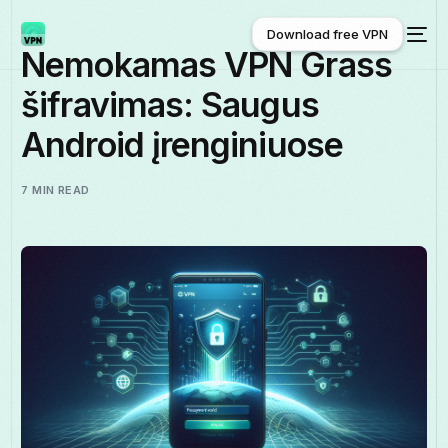
Download free VPN
Nemokamas VPN Grass
šifravimas: Saugus
Download free VPN
Android įrenginiuose
7 MIN READ
Lietuviškai