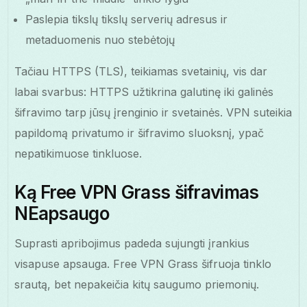
Paslepia tikslų tikslų serverių adresus ir
metaduomenis nuo stebėtojų
Tačiau HTTPS (TLS), teikiamas svetainių, vis dar
labai svarbus: HTTPS užtikrina galutinę iki galinės
šifravimo tarp jūsų įrenginio ir svetainės. VPN suteikia
papildomą privatumo ir šifravimo sluoksnį, ypač
nepatikimuose tinkluose.
Ką Free VPN Grass šifravimas
NEapsaugo
Suprasti apribojimus padeda sujungti įrankius
visapuse apsauga. Free VPN Grass šifruoja tinklo
srautą, bet nepakeičia kitų saugumo priemonių.