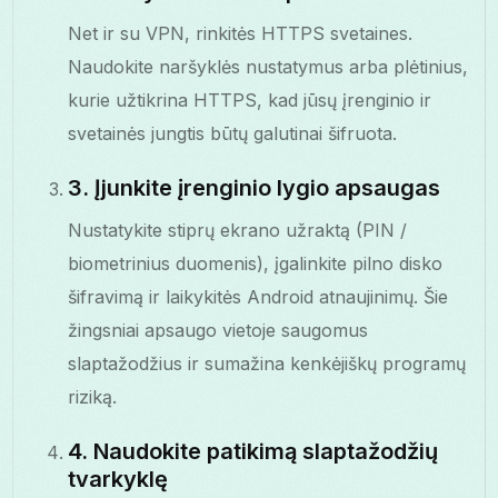
Net ir su VPN, rinkitės HTTPS svetaines.
Naudokite naršyklės nustatymus arba plėtinius,
kurie užtikrina HTTPS, kad jūsų įrenginio ir
svetainės jungtis būtų galutinai šifruota.
3. Įjunkite įrenginio lygio apsaugas
Nustatykite stiprų ekrano užraktą (PIN /
biometrinius duomenis), įgalinkite pilno disko
šifravimą ir laikykitės Android atnaujinimų. Šie
žingsniai apsaugo vietoje saugomus
slaptažodžius ir sumažina kenkėjiškų programų
riziką.
4. Naudokite patikimą slaptažodžių
tvarkyklę