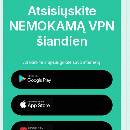
Atsisiųskite
NEMOKAMĄ VPN
šiandien
Atrakinkite ir apsaugokite savo internetą