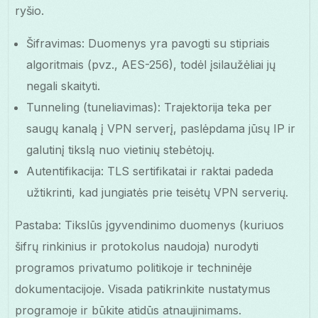
ryšio.
Šifravimas: Duomenys yra pavogti su stipriais
algoritmais (pvz., AES-256), todėl įsilaužėliai jų
negali skaityti.
Tunneling (tuneliavimas): Trajektorija teka per
saugų kanalą į VPN serverį, paslėpdama jūsų IP ir
galutinį tikslą nuo vietinių stebėtojų.
Autentifikacija: TLS sertifikatai ir raktai padeda
užtikrinti, kad jungiatės prie teisėtų VPN serverių.
Pastaba: Tikslūs įgyvendinimo duomenys (kuriuos
šifrų rinkinius ir protokolus naudoja) nurodyti
programos privatumo politikoje ir techninėje
dokumentacijoje. Visada patikrinkite nustatymus
programoje ir būkite atidūs atnaujinimams.