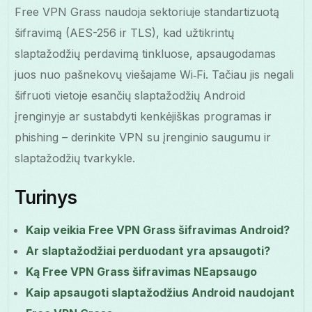
Free VPN Grass naudoja sektoriuje standartizuotą
šifravimą (AES-256 ir TLS), kad užtikrintų
slaptažodžių perdavimą tinkluose, apsaugodamas
juos nuo pašnekovų viešajame Wi‑Fi. Tačiau jis negali
šifruoti vietoje esančių slaptažodžių Android
įrenginyje ar sustabdyti kenkėjiškas programas ir
phishing – derinkite VPN su įrenginio saugumu ir
slaptažodžių tvarkykle.
Turinys
Kaip veikia Free VPN Grass šifravimas Android?
Ar slaptažodžiai perduodant yra apsaugoti?
Ką Free VPN Grass šifravimas NEapsaugo
Kaip apsaugoti slaptažodžius Android naudojant