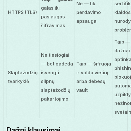
Ne — tik
sertifi
galas iki
HTTPS (TLS)
perdavimo
klaidos
paslaugos
apsauga
nurody
šifravimas
proble
Taip —
dažnai
Ne tiesiogiai
aptink
— bet padeda
Taip — šifruoja
phishin
Slaptažodžių
išvengti
ir valdo vietinį
blokuo
tvarkyklė
silpnų
arba debesų
automa
slaptažodžių
vault
užpild
pakartojimo
nežin
svetai
Dažni klausimai