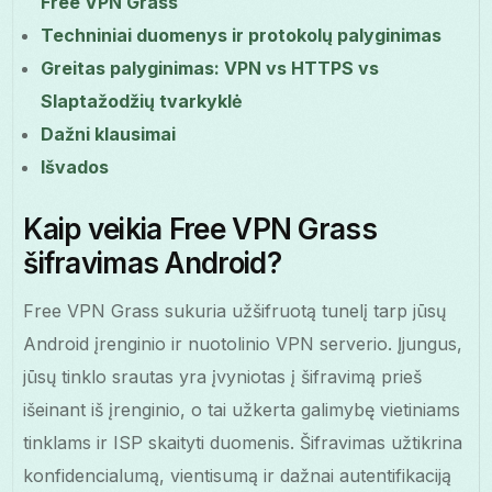
Free VPN Grass
Techniniai duomenys ir protokolų palyginimas
Greitas palyginimas: VPN vs HTTPS vs
Slaptažodžių tvarkyklė
Dažni klausimai
Išvados
Kaip veikia Free VPN Grass
šifravimas Android?
Free VPN Grass sukuria užšifruotą tunelį tarp jūsų
Android įrenginio ir nuotolinio VPN serverio. Įjungus,
jūsų tinklo srautas yra įvyniotas į šifravimą prieš
išeinant iš įrenginio, o tai užkerta galimybę vietiniams
tinklams ir ISP skaityti duomenis. Šifravimas užtikrina
konfidencialumą, vientisumą ir dažnai autentifikaciją