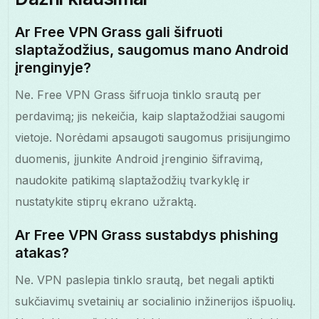
Ar Free VPN Grass gali šifruoti
slaptažodžius, saugomus mano Android
įrenginyje?
Ne. Free VPN Grass šifruoja tinklo srautą per
perdavimą; jis nekeičia, kaip slaptažodžiai saugomi
vietoje. Norėdami apsaugoti saugomus prisijungimo
duomenis, įjunkite Android įrenginio šifravimą,
naudokite patikimą slaptažodžių tvarkyklę ir
nustatykite stiprų ekrano užraktą.
Ar Free VPN Grass sustabdys phishing
atakas?
Ne. VPN paslepia tinklo srautą, bet negali aptikti
sukčiavimų svetainių ar socialinio inžinerijos išpuolių.