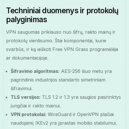
Techniniai duomenys ir protokolų
palyginimas
VPN saugumas priklauso nuo šifrų, rakto mainų ir
protokolų vientisumo. Štai komponentai, kurie
svarbūs, ir ką ieškoti Free VPN Grass programėlėje
ar dokumentacijoje.
Šifravimo algoritmas:
AES-256 šiuo metu yra
pagrindinis industrijos standarto simetriniam
šifravimui.
TLS versijos:
TLS 1.2 ir 1.3 yra saugios pasirinktys
jungčiai ir rakto mainui.
VPN protokolai:
WireGuard ir OpenVPN plačiai
naudojami; IKEv2 yra įprastas mobilio stabilumui.