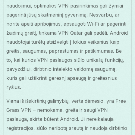
naudojimui, optimalios VPN pasirinkimas gali žymiai
pagerinti jūsų skaitmeninį gyvenimą. Nesvarbu, ar
norite apeiti apribojimus, apsaugoti Wi-Fi ar pagerinti
žaidimų greitį, tinkama VPN Qatar gali padėti. Android
naudotojai turėtų atsižvelgti į tokius veiksnius kaip
greitis, saugumas, paprastumas ir patikimumas. Be
to, kai kurios VPN paslaugos siūlo unikalių funkcijų,
pavyzdžiui, dirbtinio intelekto valdomą saugumą,
kuris gali užtikrinti geresnį apsaugą ir greitesnius
ryšius.
Viena iš išskirtinių galimybių, verta dėmesio, yra Free
Grass VPN – nemokama, greita ir saugi VPN
paslauga, skirta būtent Android. Ji nereikalauja
registracijos, siūlo neribotą srautą ir naudoja dirbtinio