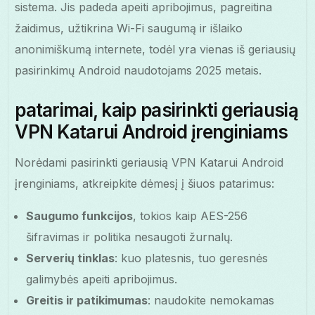
sistema. Jis padeda apeiti apribojimus, pagreitina
žaidimus, užtikrina Wi-Fi saugumą ir išlaiko
anonimiškumą internete, todėl yra vienas iš geriausių
pasirinkimų Android naudotojams 2025 metais.
patarimai, kaip pasirinkti geriausią
VPN Katarui Android įrenginiams
Norėdami pasirinkti geriausią VPN Katarui Android
įrenginiams, atkreipkite dėmesį į šiuos patarimus:
Saugumo funkcijos
, tokios kaip AES-256
šifravimas ir politika nesaugoti žurnalų.
Serverių tinklas
: kuo platesnis, tuo geresnės
galimybės apeiti apribojimus.
Greitis ir patikimumas
: naudokite nemokamas