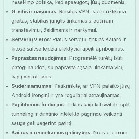
nesekimo politiką, kad apsaugotų jūsų duomenis.
Greitis ir našumas
: Rinkitės VPN, kurie užtikrina
greitas, stabilias jungtis tinkamas srautiniam
transliavimui, žaidimams ir naršymui.
Serverių vietos
: Platus serverių tinklas Kataro ir
kitose šalyse leidžia efektyviai apeiti apribojimus.
Paprastas naudojimas
: Programėlė turėtų būti
patogi naudoti, su paprasta sąsaja, tinkama visų
lygių vartotojams.
Suderinamumas
: Patikrinkite, ar VPN palaiko jūsų
Android įrenginį ir yra reguliariai atnaujinamas.
Papildomos funkcijos
: Tokios kaip kill switch, split
tunneling ir dirbtinio intelekto pagrindu veikianti
sauga gali pagerinti patirtį.
Kainos ir nemokamos galimybės
: Nors premium