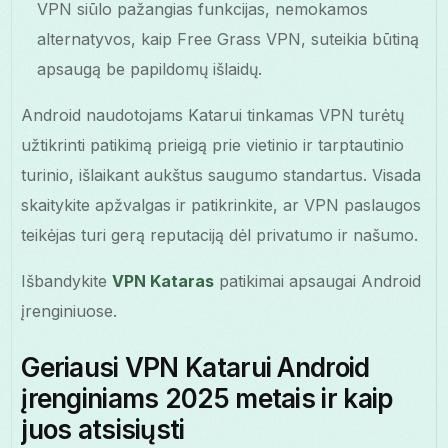
VPN siūlo pažangias funkcijas, nemokamos
alternatyvos, kaip Free Grass VPN, suteikia būtiną
apsaugą be papildomų išlaidų.
Android naudotojams Katarui tinkamas VPN turėtų
užtikrinti patikimą prieigą prie vietinio ir tarptautinio
turinio, išlaikant aukštus saugumo standartus. Visada
skaitykite apžvalgas ir patikrinkite, ar VPN paslaugos
teikėjas turi gerą reputaciją dėl privatumo ir našumo.
Išbandykite
VPN Kataras
patikimai apsaugai Android
įrenginiuose.
Geriausi VPN Katarui Android
įrenginiams 2025 metais ir kaip
juos atsisiųsti