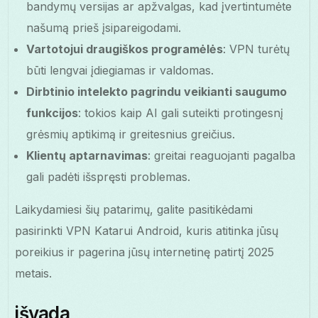
bandymų versijas ar apžvalgas, kad įvertintumėte
našumą prieš įsipareigodami.
Vartotojui draugiškos programėlės
: VPN turėtų
būti lengvai įdiegiamas ir valdomas.
Dirbtinio intelekto pagrindu veikianti saugumo
funkcijos
: tokios kaip AI gali suteikti protingesnį
grėsmių aptikimą ir greitesnius greičius.
Klientų aptarnavimas
: greitai reaguojanti pagalba
gali padėti išspręsti problemas.
Laikydamiesi šių patarimų, galite pasitikėdami
pasirinkti VPN Katarui Android, kuris atitinka jūsų
poreikius ir pagerina jūsų internetinę patirtį 2025
metais.
išvada