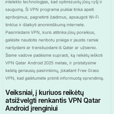
intelekto technologijas, kad optimizuotų jūsų ryšį ir
saugumą. Ši VPN programa puikiai tinka apeiti
apribojimus, pagreitinti žaidimus, apsaugoti Wi-Fi
tinklus ir išlaikyti anonimiškumą internete.
Pasirinkdami VPN, kuris atitinka jūsų poreikius,
galėsite naudotis neribotu prieiga ir jaustis ramiai
naršydami ar transliuodami iš Qatar ar užsienio.
Šiame vadove padėsime suprasti, ką reikėtų ieškoti
VPN Qatar Android 2025 metais, ir pristatysime
keletą geriausių pasirinkimų, įskaitant Free Grass
VPN, kad galėtumėte priimti informuotą sprendimą.
Veiksniai, į kuriuos reikėtų
atsižvelgti renkantis VPN Qatar
Android įrenginiui