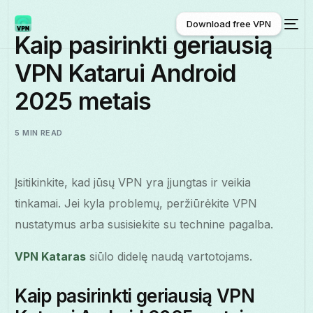
Download free VPN
Kaip pasirinkti geriausią
VPN Katarui Android
Download free VPN
2025 metais
5 MIN READ
Įsitikinkite, kad jūsų VPN yra įjungtas ir veikia
tinkamai. Jei kyla problemų, peržiūrėkite VPN
nustatymus arba susisiekite su technine pagalba.
VPN Kataras
siūlo didelę naudą vartotojams.
Kaip pasirinkti geriausią VPN
Lietuviškai