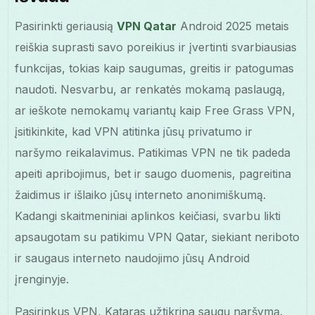
Pasirinkti geriausią
VPN Qatar
Android 2025 metais
reiškia suprasti savo poreikius ir įvertinti svarbiausias
funkcijas, tokias kaip saugumas, greitis ir patogumas
naudoti. Nesvarbu, ar renkatės mokamą paslaugą,
ar ieškote nemokamų variantų kaip Free Grass VPN,
įsitikinkite, kad VPN atitinka jūsų privatumo ir
naršymo reikalavimus. Patikimas VPN ne tik padeda
apeiti apribojimus, bet ir saugo duomenis, pagreitina
žaidimus ir išlaiko jūsų interneto anonimiškumą.
Kadangi skaitmeniniai aplinkos keičiasi, svarbu likti
apsaugotam su patikimu VPN Qatar, siekiant neriboto
ir saugaus interneto naudojimo jūsų Android
įrenginyje.
Pasirinkus VPN, Kataras užtikrina saugų naršymą.