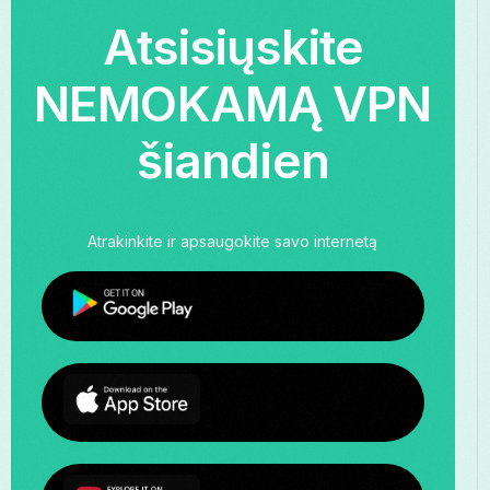
Atsisiųskite
NEMOKAMĄ VPN
šiandien
Atrakinkite ir apsaugokite savo internetą