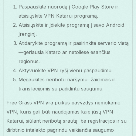
Paspauskite nuorodą į Google Play Store ir
atsisiųskite VPN Katarui programą.
Atsisiųskite ir įdiekite programą į savo Android
įrenginį.
Atidarykite programą ir pasirinkite serverio vietą
—geriausia Kataro ar netoliese esančius
regionus.
Aktyvuokite VPN ryšį vienu paspaudimu.
Mėgaukitės neribotu naršymu, žaidimais ir
transliacijomis su padidintu saugumu.
Free Grass VPN yra puikus pavyzdys nemokamo
VPN, kuris gali būti naudojamas kaip jūsų VPN
Katarui, siūlant neribotą srautą, be registracijos ir su
dirbtinio intelekto pagrindu veikiančia saugumo