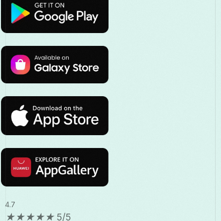
4.7
★
★
★
★
★
5/5