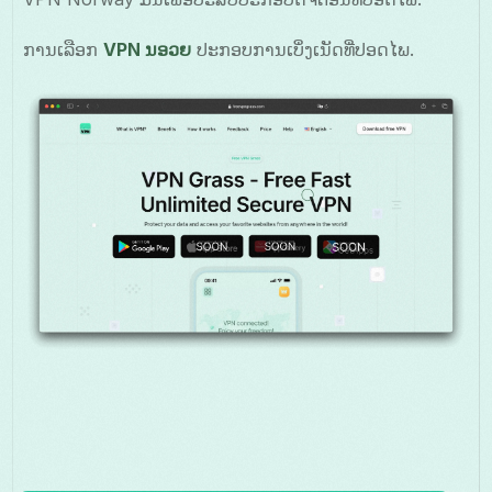
ການເລືອກ
VPN ນອວຍ
ປະກອບການເບິ່ງເນັດທີ່ປອດໄພ.