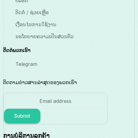
ບລອກ
ຕິດຕໍ່ / ຊ່ວຍເຫຼືອ
ເງື່ອນໄຂການໃຊ້ງານ
ນະໂຍບາຍຄວາມເປັນສ່ວນຕົວ
ຕິດຕໍ່ພວກເຮົາ
Telegram
ຕິດຕາມຂ່າວສານລ່າສຸດຂອງພວກເຮົາ
Submit
ການບໍລິການລູກຄ້າ