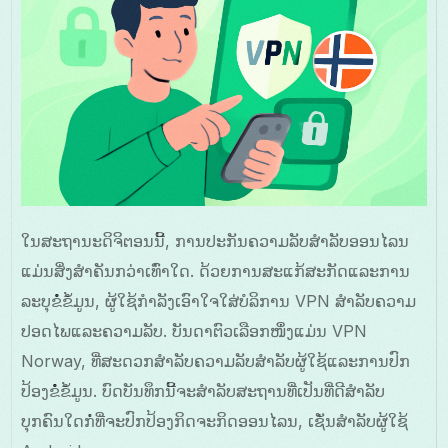
ໃນສະຖານະດິຈິຕອນນີ້, ການປະກັນຄວາມລັບສໍາລັບອອນໄລນ
ແມ່ນສິ່ງສຳຄັນກວ່າເທົ່າໃດ. ດ້ວຍການສະແກ້ສະກັດແລະການ
ລະບຸຂໍໍ່ຂໍ້ມູນ, ຜູ້ໃຊ້ກຳລັງເອົາໃຈໃສ່ບໍລິການ VPN ສໍາລັບຄວາມ
ປອດໄພແລະຄວາມລັບ. ບັນດາຕົວເລືອກໜຶ່ງແມ່ນ VPN
Norway, ທີ່ສະດວກສໍາລັບຄວາມລັບສໍາລັບຜູ້ໃຊ້ແລະການປົກ
ປ້ອງຂໍໍ່ຂໍ້ມູນ. ບົດບັນທຶກນີ້ຈະສຳລັບສະຖານທີ່ເປັນທີ່ດີສຳລັບ
ບຸກຄົນໃດກໍ່ທີ່ຈະປົກປ້ອງກິດຈະກິດອອນໄລນ, ເຊັ່ນສໍາລັບຜູ້ໃຊ້