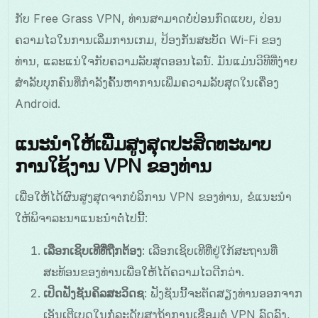
ກັບ Free Grass VPN, ທ່ານສາມາດບໍ່ປ່ອນກົດແບບ, ປ່ອນ
ຄວາມໄວໃນການເລິ່ມການເກມ, ປ້ອງກັນສະບັດ Wi-Fi ຂອງ
ທ່ານ, ແລະແນ່ໃຈກັບຄວາມລັບສຸດອອນໄລນ໌. ມັນແມ່ນວິທີທີ່ງ່າຍ
ສໍາລັບບຸກຄົນທີ່ກຳລັງຄົ້ນຫາການເພີ່ມຄວາມລັບສຸດໃນເຄື່ອງ
Android.
ແນະນຳໃຫ້ເພີ່ມສູງສຸດປະສິດທະພາບ
ການໃຊ້ງານ VPN ຂອງທ່ານ
ເພື່ອໃຫ້ໄດ້ຜົນສູງສຸດຈາກບໍລິການ VPN ຂອງທ່ານ, ຂໍແນະນຳ
ໃຫ້ພິຈາລະນາແນະນຳຕໍ່ໄປນີ້:
ເລືອກເຊິບເທີທີ່ຖືກຕ້ອງ
: ເລືອກເຊິບເທີທີ່ຢູ່ໃກ້ສະຖານທີ່
ສະທ້ອນຂອງທ່ານເພື່ອໃຫ້ໄດ້ຄວາມໄວດີກວ່າ.
ເປິດຟັງຊັນຄິລສະວິດຊ
: ຟັງຊັນນີ້ຈະຕັດສຽງທ່ານອອກຈາກ
ເອັນເຕີເບດໃນກໍ່ລະດັບສູງຖ້າການເຊື່ອມຕໍ່ VPN ລົດລົງ,