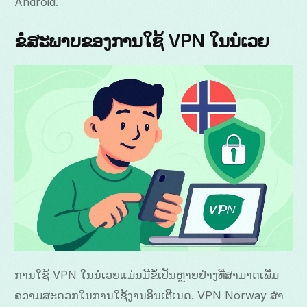
Android.
ຂໍໍ່ສະພາບຂອງການໃຊ້ VPN ໃນນໍເວຍ
ການໃຊ້ VPN ໃນນໍເວຍແມ່ນມີຂໍ້ເປັນຫຼາຍຢ່າງທີ່ສາມາດເພີ່ມ
ຄວາມສະດວກໃນການໃຊ້ງານອິນເຕີເນດ. VPN Norway ສໍາ