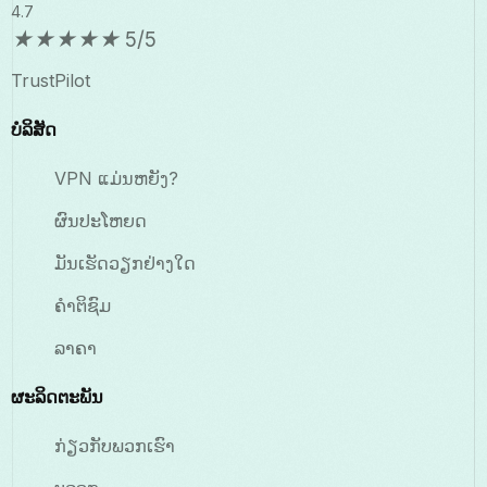
4.7
★
★
★
★
★
5/5
TrustPilot
ບໍລິສັດ
VPN ແມ່ນຫຍັງ?
ຜົນປະໂຫຍດ
ມັນເຮັດວຽກຢ່າງໃດ
ຄຳຕິຊົມ
ລາຄາ
ຜະລິດຕະພັນ
ກ່ຽວກັບພວກເຮົາ