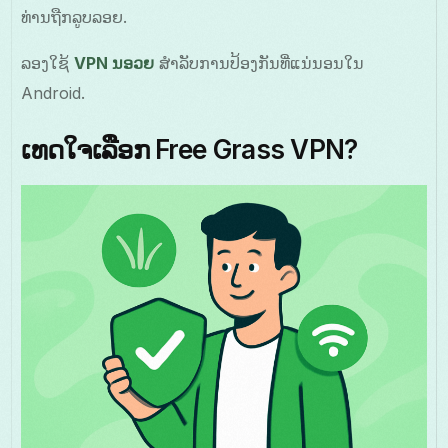
ທ່ານຖືກລູບລອຍ.
ລອງໃຊ້
VPN ນອວຍ
ສໍາລັບການປ້ອງກັນທີ່ແນ່ນອນໃນ
Android.
ເທດໃຈເລືອກ Free Grass VPN?