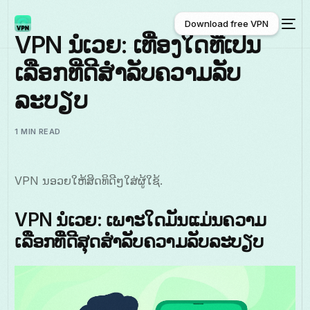
Download free VPN
VPN ນໍເວຍ: ເທື່ອງໃດທີ່ເປັນ
ເລືອກທີ່ດີສຳລັບຄວາມລັບ
Download free VPN
ລະບຽບ
1 MIN READ
VPN ນອວຍໃຫ້ສິດທິດີໆໃສ່ຜູ້ໃຊ້.
VPN ນໍເວຍ: ເພາະໃດມັນແມ່ນຄວາມ
ເລືອກທີ່ດີສຸດສໍາລັບຄວາມລັບລະບຽບ
ພາສາລາວ