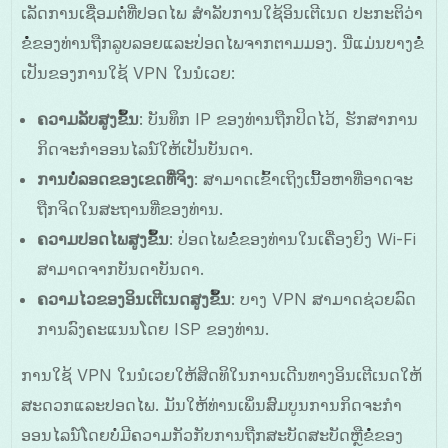
ເລັດການເຊື່ອມຕໍ່ທີ່ປອດໄພ ສໍາລັບການໃຊ້ອິນເຕີເນດ ປະກະຕິວ່າ
ຂໍໍ່ຂອງທ່ານຖືກລູບລອຍແລະປ່ອດໄພຈາກຕາມມອງ. ນີ່ແມ່ນບາງຂໍໍ່
ເປັນຂອງການໃຊ້ VPN ໃນນໍເວຍ:
ຄວາມລັບສູງຂຶ້ນ
: ບັນທຶກ IP ຂອງທ່ານຖືກປິດໄວ້, ຮັກສາການ
ກິດຈະກຳອອນໄລນ໌ໃຫ້ເປັນບັນດາ.
ການບໍ່ລອດຂອງເຂດທີ່ຈິງ
: ສາມາດເຂົ້າເຖິງເນື້ອຫາທີ່ອາດຈະ
ຖືກຈິດໃນສະຖານທີ່ຂອງທ່ານ.
ຄວາມປອດໄພສູງຂຶ້ນ
: ປ່ອດໄພຂໍໍ່ຂອງທ່ານໃນເຄື່ອງຍິງ Wi-Fi
ສາມາດຈາກບັນດາບັນດາ.
ຄວາມໄວຂອງອິນເຕີເນດສູງຂຶ້ນ
: ບາງ VPN ສາມາດຊ່ວຍລົດ
ການລົງຄະແນນໂດຍ ISP ຂອງທ່ານ.
ການໃຊ້ VPN ໃນນໍເວຍໃຫ້ສິດທິໃນການເດີນທາງອິນເຕີເນດໃຫ້
ສະດວກແລະປອດໄພ. ມັນໃຫ້ທ່ານເພິ່ນສົມບູນການກິດຈະກຳ
ອອນໄລນ໌ໂດຍບໍ່ມີຄວາມກັວກັບການຖືກສະບັດສະບັດຫຼືຂໍໍ່ຂອງ