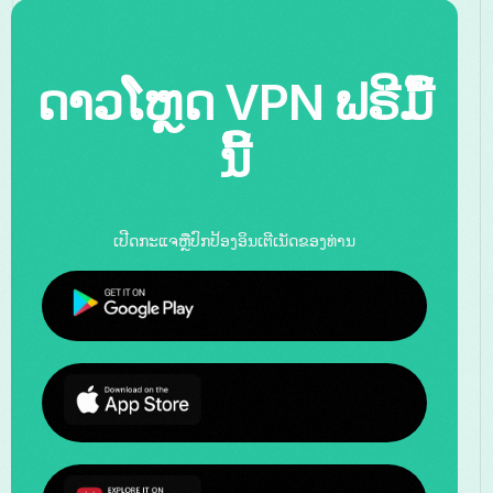
ດາວໂຫຼດ VPN ຟຣີມື້
ນີ້
ເປີດກະແຈຫຼືປົກປ້ອງອິນເຕີເນັດຂອງທ່ານ