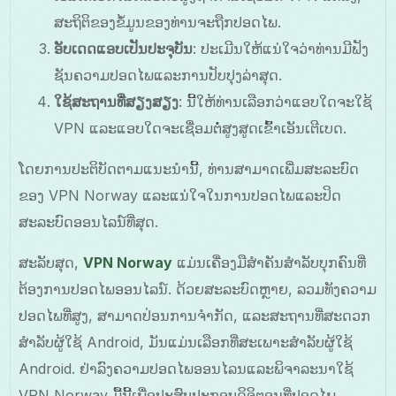
ສະຖິຕິຂອງຂໍ້ມູນຂອງທ່ານຈະຖືກປອດໄພ.
ອັບເດດແອບເປັນປະຈຸບັນ
: ປະເມີນໃຫ້ແນ່ໃຈວ່າທ່ານມີຟັງ
ຊັນຄວາມປອດໄພແລະການປັບປຸງລ່າສຸດ.
ໃຊ້ສະຖານທີ່ສຽງສຽງ
: ນີ້ໃຫ້ທ່ານເລືອກວ່າແອບໃດຈະໃຊ້
VPN ແລະແອບໃດຈະເຊື່ອມຕໍ່ສູງສູດເຂົ້າເອັນເຕີເບດ.
ໂດຍການປະຕິບັດຕາມແນະນຳນີ້, ທ່ານສາມາດເພີ່ມສະລະບົດ
ຂອງ VPN Norway ແລະແນ່ໃຈໃນການປອດໄພແລະປິດ
ສະລະບົດອອນໄລນ໌ທີ່ສຸດ.
ສະລັບສຸດ,
VPN Norway
ແມ່ນເຄື່ອງມືສຳຄັນສໍາລັບບຸກຄົນທີ່
ຕ້ອງການປອດໄພອອນໄລນ໌. ດ້ວຍສະລະບົດຫຼາຍ, ລວມທັງຄວາມ
ປອດໄພທີ່ສູງ, ສາມາດປ່ອນການຈຳກັດ, ແລະສະຖານທີ່ສະດວກ
ສໍາລັບຜູ້ໃຊ້ Android, ມັນແມ່ນເລືອກທີ່ສະເພາະສໍາລັບຜູ້ໃຊ້
Android. ຢ່າລົງຄວາມປອດໄພອອນໄລນແລະພິຈາລະນາໃຊ້
VPN Norway ມື້ນີ້ເພື່ອປະສົບປະກອບດິຈິຕອນທີ່ປອດໄພ.