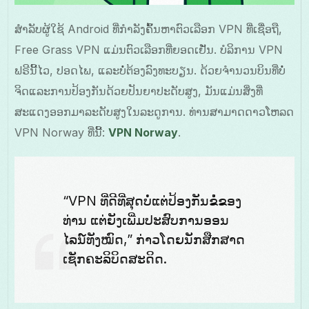
ສໍາລັບຜູ້ໃຊ້ Android ທີ່ກຳລັງຄົ້ນຫາຕົວເລືອກ VPN ທີ່ເຊື່ອຖື,
Free Grass VPN ແມ່ນຕົວເລືອກທີ່ຍອດເຢັ່ນ. ບໍລິການ VPN
ຟຣີນີ້ໄວ, ປອດໄພ, ແລະບໍ່ຕ້ອງລົງທະບຽນ. ດ້ວຍຈຳນວນບິນທີ່ບໍ່
ຈິດແລະການປ້ອງກັນດ້ວຍປັນຍາປະດັບສູງ, ມັນແມ່ນສິ່ງທີ່
ສະແດງອອກມາລະດັບສູງໃນລະດູການ. ທ່ານສາມາດດາວໂຫລດ
VPN Norway ທີ່ນີ້:
VPN Norway
.
“VPN ທີ່ດີທີ່ສຸດບໍ່ແຕ່ປ້ອງກັນຂໍໍໍຂອງ
ທ່ານ ແຕ່ຍັງເພີ່ມປະສົບການອອນ
ໄລນ໌ທັງໝົດ,” ກ່າວໂດຍນັກສືກສາດ
ເຊັກຄະລິບິດສະດິດ.