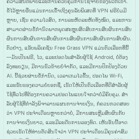
ຄວາມສັນຕິພາບແລະການຄວບຄຸມການໃຊ້ຈ່າຍຂອງພວກເຂົາ.
ຂໍ້ໄວ້ຫຼາຍອື່ນແມ່ນການເຂົ້າເຖິງຄຸນລັບພິເສດທີ່ VPN ຟຣີບໍ່ມມີ
ຫຼາຍ, ເຊັ່ນ ຄວາມໄວສົດ, ການລະຫັດລະຫັດທັງໝົດ, ແລະການ
ສາມາດຜ່ານຂໍ້ກຳນົດພາກພຸດສະຫຼຸບສົດສົບການສົບຜົນການສົບ
ຜົນການສົບຜົນການສົບຜົນການສົບຜົນການສົບຜົນການສົບຜົນ.
ຕົວຢ່າງ, ແອັບພລິເຄຊັນ Free Grass VPN ແມ່ນຕົວເລືອກທີ່ນີ້
—ມັນເປັນຟຣີ, ໄວ, ແລະປອດໄພສຳລັບຜູ້ໃຊ້ Android, ບໍ່ຕ້ອງ
ລົງທະບຽນ, ມີການຂົວຂ້າຍບໍ່ຈຳກັດ, ແລະມີການປົກປ້ອງດ້ວຍ
AI. ນີ້ຊ່ວຍຜ່ານຂໍ້ກຳນົດ, ເວລາເກມໄວຂຶ້ນ, ປອດໄພ Wi-Fi,
ແລະຮັບຮອງຄວາມບໍ່ບອກຊື່, ເຮັດໃຫ້ເປັນຕົວເລືອກທີ່ດີສຳລັບຜູ້
ໃຊ້ທົ່ວໄປທີ່ຕ້ອງການຄວາມປອດໄພແບບໃຈກວ່າບໍ່ມີຄົບຄຸມ. ສໍາ
ລັບຜູ້ໃຊ້ທີ່ກຳລັງພິຈາລານແຜນການຈ່າຍເງິນ, ກໍຄວນກວດສອບ
ວ່າ VPN ປະຈໍາເດືອນຫຼາຍກວ່າບໍ່, ມີການສະເຫຼີມສົບຜົນກັບ
ການຈ່າຍເງິນຍາວ, ແລະມີລະດັບການລອງທົດ. ເຫັນອັນນີ້ອາດ
ຊ່ວຍເຮັດໃຫ້ທ່ານຕັດສິນໃຈວ່າ VPN ປະຈໍາເດືອນມີຄຸນຄ່າສົມ