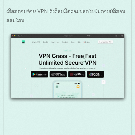
ເລືອກການຈ່າຍ VPN ຕໍ່ເດືອນມີຄວາມປອດໄພໃນການບໍລິການ
ອອນໄລນ.