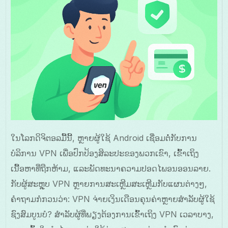
ໃນໂລກດິຈິຕອລມື້ນີ້, ຫຼາຍຜູ້ໃຊ້ Android ເຊື່ອມຕໍ່ກັບການ
ບໍລິການ VPN ເພື່ອປົກປ້ອງສິລະປະຂອງພວກເຂົາ, ເຂົ້າເຖິງ
ເນື້ອຫາທີ່ຖືກຫ້າມ, ແລະພັດທະນາຄວາມປອດໄພອນອອນລາຍ.
ກັບຜູ້ສະຫຼຸບ VPN ຫຼາຍການສະເຫຼີມສະເຫຼີມກັບແຜນຕ່າງໆ,
ຄຳຖາມກໍກວນວ່າ: VPN ຈ່າຍເງິນເດືອນຄຸນຄ່າຫຼາຍສໍາລັບຜູ້ໃຊ້
ຊົງສົມບູນບໍ? ສໍາລັບຜູ້ທີ່ພຽງຕ້ອງການເຂົ້າເຖິງ VPN ເວລາບາງ,