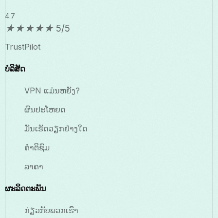
4.7
★
★
★
★
★
5/5
TrustPilot
ບໍລິສັດ
VPN ແມ່ນຫຍັງ?
ຜົນປະໂຫຍດ
ມັນເຮັດວຽກຢ່າງໃດ
ຄຳຕິຊົມ
ລາຄາ
ຜະລິດຕະພັນ
ກ່ຽວກັບພວກເຮົາ