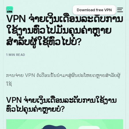
Download free VPN
VPN ຈ່າຍເງິນເດືອນລະດັບການ
ໃຊ້ງານທົ່ວໄປມັນຄຸນຄ່າຫຼາຍ
Download free VPN
ສຳລັບຜູ້ໃຊ້ທົ່ວໄປບໍ່?
1 MIN READ
ການຈ່າຍ VPN ຕໍ່ເດືອນນັ້ນນຳມາສູ່ຜົນປະໂຫຍດຫຼາຍສຳລັບຜູ້
ໃຊ້
VPN ຈ່າຍເງິນເດືອນລະດັບການໃຊ້ງານ
ທົ່ວໄປຄຸນຄ່າຫຼາຍບໍ່?
ພາສາລາວ