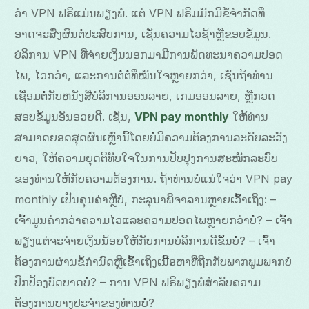
ວ່າ VPN ຟຣີແມ່ນພຽງພໍ. ແຕ່ VPN ຟຣີມມັກມີຂໍ້ຈຳກັດທີ່
ອາດຈະສົ່ງຜົນຕໍ່ປະສົບການ, ເຊັ່ນຄວາມໄວຊ້າຫຼືຂອບຂໍ້ມູນ.
ບໍລິການ VPN ທີ່ຈ່າຍເງິນນອກມາມີການພັດທະນາຄວາມປອດ
ໄພ, ໄວກວ່າ, ແລະການຕໍ່ຕໍ່ທີ່ໝັນໃຈຫຼາຍກວ່າ, ເຊັ່ນຖ້າທ່ານ
ເຊື່ອມຕໍ່ກັບຫນັງສືບໍລິການອອນລາຍ, ເກມອອນລາຍ, ຫຼືກວດ
ສອບຂໍ້ມູນອັນອວຍດີ. ເຊັ່ນ,
VPN pay monthly
ໃຫ້ທ່ານ
ສາມາດຍອດສຸດຜົນເຫຼົ່ານີ້ໂດຍບໍ່ມີຄວາມຕ້ອງການລະດັບລະວັງ
ຍາວ, ໃຫ້ຄວາມຍຸດຕິທັບໃຈໃນການປັບປຸງການສະໝັກລະບົບ
ຂອງທ່ານໃຫ້ກັບຄວາມຕ້ອງການ. ຖ້າທ່ານບໍ່ແນ່ໃຈວ່າ VPN pay
monthly ເປັນຄຸນຄ່າຫຼືບໍ່, ກະລຸນາພິຈາລານຫຼາຍເວົ້າເຖິງ: –
ເຈົ້າມູນຄ່າກວ່າຄວາມໄວແລະຄວາມປອດໄພຫຼາຍກວ່າບໍ່? – ເຈົ້າ
ພຽງແຕ່ຈະຈ່າຍເງິນນ້ອຍໃຫ້ກັບການບໍລິການດີຂຶ້ນບໍ່? – ເຈົ້າ
ຕ້ອງການຜ່ານຂໍ້ກຳນົດຫຼືເຂົ້າເຖິງເນື້ອຫາທີ່ຖືກກັບພາກພູມພາກບໍ່
ປົກປ້ອງບົດບາດບໍ່? – ການ VPN ຟຣີພຽງພໍສຳລັບຄວາມ
ຕ້ອງການບາງປະຈຳຂອງທ່ານບໍ່?