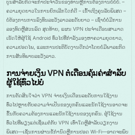
ບູນສໍາລັບກິດຈະກຳປະຈຳວັນຂອງທ່ານຫຼືການຕ້ອງການບໍ່ບໍ່ບໍ່. –
ຄວາມຍຸດຍາວໃນການຍົກເລີກໃດກໍ່ດີ – ເຂົ້າເຖິງຄຸນລັບພິເສດ –
ບໍ່ຕ້ອງການການລົງທຶນລະວັງລາວລະດັບຍາວ – ເຊົ່າບໍ່ບໍ່ມີການ
ລອງທົດຫຼືສ່ວນລົດ ສຸດທ້າຍ, ແຜນ VPN ປະຈໍາເດືອນສາມາດ
ເຮັດໃຫ້ຜູ້ໃຊ້ Android ທົ່ວໄປທີ່ກຳລັງມອງຫາຄວາມຍຸດຍາວ,
ຄວາມປອດໄພ, ແລະການປະຕິບັດງານດີກວ່າໂດຍບໍ່ມີພາລະກິດ
ການສັນທິພາບລະວັງລາວ.
ການຈ່າຍເງິນ VPN ຕໍ່ເດືອນຄุ้มຄ່າສຳລັບ
ຜູ້ໃຊ້ທົ່ວໄປບໍ
ການຕັດສິນໃຈວ່າ VPN ຈ່າຍເງິນເດືອນລະດັບການໃຊ້ງານ
ທົ່ວໄປຫຼາຍກັບຄວາມຈຳເປັນຂອງບຸກຄົນແລະນັກໃຊ້ງານອາດຈະ
ຂຶ້ນກັບຄວາມຕ້ອງການແລະນັກໃຊ້ງານຂອງບຸກຄົນ. ຜູ້ໃຊ້ງານ
ທົ່ວໄປທີ່ພຽງແຕ່ເຊື່ອມຕໍ່ກັບ VPN ເທົ່າໃດຫຼືສຳລັບວຽກງານ
ພິເສດ—ເຊັ່ນການຜ່ານຂໍ້ກຳນົດຫຼືການປອດ Wi-Fi—ອາດຈະພົບ