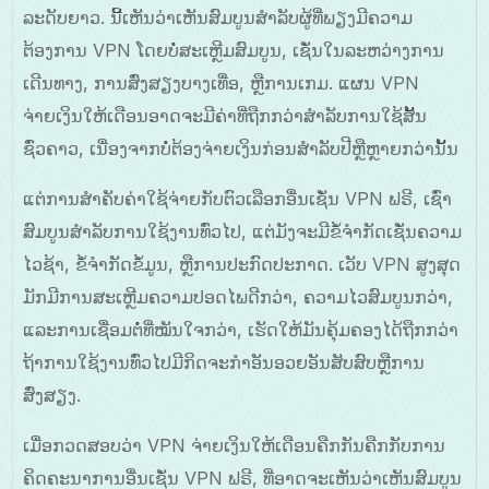
ລະດັບຍາວ. ນີ້ເຫັນວ່າເຫັນສົມບູນສຳລັບຜູ້ທີ່ພຽງມີຄວາມ
ຕ້ອງການ VPN ໂດຍບໍ່ສະເຫຼີມສົມບູນ, ເຊັ່ນໃນລະຫວ່າງການ
ເດີນທາງ, ການສົ່ງສຽງບາງເທື່ອ, ຫຼືການເກມ. ແຜນ VPN
ຈ່າຍເງິນໃຫ້ເດືອນອາດຈະມີຄ່າທີ່ຖືກກວ່າສຳລັບການໃຊ້ສັ້ນ
ຊົ່ວຄາວ, ເນື່ອງຈາກບໍ່ຕ້ອງຈ່າຍເງິນກ່ອນສຳລັບປີຫຼືຫຼາຍກວ່ານັ້ນ
ແຕ່ການສຳຄັບຄ່າໃຊ້ຈ່າຍກັບຕົວເລືອກອື່ນເຊັ່ນ VPN ຟຣີ, ເຊົ່າ
ສົມບູນສຳລັບການໃຊ້ງານທົ່ວໄປ, ແຕ່ມັງຈະມີຂໍ້ຈຳກັດເຊັ່ນຄວາມ
ໄວຊ້າ, ຂໍ້ຈຳກັດຂໍ້ມູນ, ຫຼືການປະກົດປະກາດ. ເວັບ VPN ສູງສຸດ
ມັກມີການສະເຫຼີມຄວາມປອດໄພດີກວ່າ, ຄວາມໄວສົມບູນກວ່າ,
ແລະການເຊື່ອມຕໍ່ທີ່ໝັນໃຈກວ່າ, ເຮັດໃຫ້ມັນຄຸ້ມຄອງໄດ້ຖືກກວ່າ
ຖ້າການໃຊ້ງານທົ່ວໄປມີກິດຈະກຳອັນອວຍອັນສັບສົບຫຼືການ
ສົ່ງສຽງ.
ເມື່ອກວດສອບວ່າ VPN ຈ່າຍເງິນໃຫ້ເດືອນຄືກກັນຄືກກັບການ
ຄິດຄະນາການອື່ນເຊັ່ນ VPN ຟຣີ, ທີ່ອາດຈະເຫັນວ່າເຫັນສົມບູນ