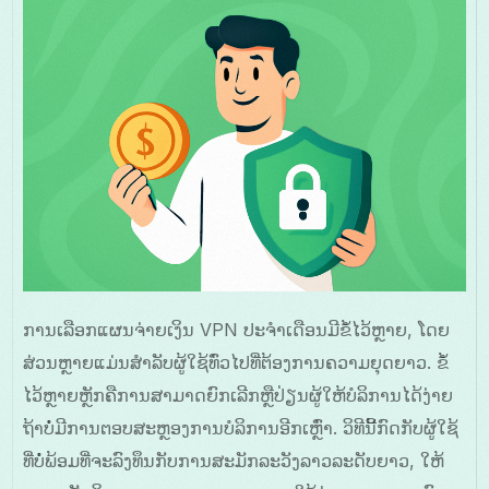
ການເລືອກແຜນຈ່າຍເງິນ VPN ປະຈໍາເດືອນມີຂໍ້ໄວ້ຫຼາຍ, ໂດຍ
ສ່ວນຫຼາຍແມ່ນສໍາລັບຜູ້ໃຊ້ທົ່ວໄປທີ່ຕ້ອງການຄວາມຍຸດຍາວ. ຂໍ້
ໄວ້ຫຼາຍຫຼັກຄືການສາມາດຍົກເລີກຫຼືປ່ຽນຜູ້ໃຫ້ບໍລິການໄດ້ງ່າຍ
ຖ້າບໍ່ມີການຕອບສະຫຼອງການບໍລິການອີກເຫຼົ່າ. ວິທີນີ້ກົດກັບຜູ້ໃຊ້
ທີ່ບໍ່ພ້ອມທີ່ຈະລົງທຶນກັບການສະມັກລະວັງລາວລະດັບຍາວ, ໃຫ້