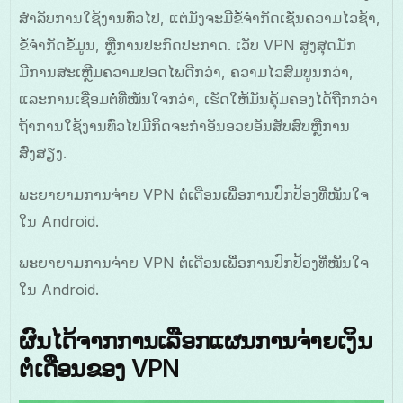
ສຳລັບການໃຊ້ງານທົ່ວໄປ, ແຕ່ມັງຈະມີຂໍ້ຈຳກັດເຊັ່ນຄວາມໄວຊ້າ,
ຂໍ້ຈຳກັດຂໍ້ມູນ, ຫຼືການປະກົດປະກາດ. ເວັບ VPN ສູງສຸດມັກ
ມີການສະເຫຼີມຄວາມປອດໄພດີກວ່າ, ຄວາມໄວສົມບູນກວ່າ,
ແລະການເຊື່ອມຕໍ່ທີ່ໝັນໃຈກວ່າ, ເຮັດໃຫ້ມັນຄຸ້ມຄອງໄດ້ຖືກກວ່າ
ຖ້າການໃຊ້ງານທົ່ວໄປມີກິດຈະກຳອັນອວຍອັນສັບສົບຫຼືການ
ສົ່ງສຽງ.
ພະຍາຍາມການຈ່າຍ VPN ຕໍ່ເດືອນເພື່ອການປົກປ້ອງທີ່ໝັນໃຈ
ໃນ Android.
ພະຍາຍາມການຈ່າຍ VPN ຕໍ່ເດືອນເພື່ອການປົກປ້ອງທີ່ໝັນໃຈ
ໃນ Android.
ຜົນໄດ້ຈາກການເລືອກແຜນການຈ່າຍເງິນ
ຕໍ່ເດືອນຂອງ VPN