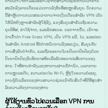
ການເຂົ້າໃຈກຳໄລແລະຄ່າໃຊ້ຈ່າຍສາມາດຊ່ວຍກຳນົດວ່າການ
ສະມັກລົງລາຍເດືອນແມ່ນການລົງທຶນທີ່ສະຫຼຸບສົມບູນ. ບົດຄວາມ
ນີ້ສຳຫຼັບການກວດສອບວ່າການຈ່າຍເງິນເດືອນສໍາລັບ VPN ເຮັດ
ໃຫ້ມີຫຍັງຫຼາຍສໍາລັບຜູ້ໃຊ້ຊົງ, ແຮງສົມບູນສຳຄັນເຊັ່ນຄວາມ
ຍຸດຕິທັສ, ຄ່າໃຊ້ຈ່າຍ, ແລະລັກສະນະ. ນອກຈາກນັ້ນ, ເຮົາຈະ
ນໍາເຂົ້ານຳ Free Grass VPN, ເປັນ VPN ຟຣີ, ໄວ, ແລະປອດ
ໄພສຳລັບ Android ທີ່ບໍ່ກໍາຫນົດການລົງທະບຽນ, ສົມບູນກັບ
ການສົ່ງຜົນບໍ່ຈຳກັດ, ແລະຖືກພະຍາດໂດຍປັນຍາປົກປ້ອງດ້ວຍ
ປັນຍາປົກປ້ອງອິນທິກຣາສທິກເພື່ອພັດທະນາປະສົບການຂອງ
ທ່ານ. ໃຈທີ່ທ່ານກຳລັງມອງຫາການຜ່ານຂໍ້ກຳນົດ, ເວລາກາຍ
ການຫຼຸດລະດັບ, ຄວາມປອດໄພ Wi-Fi, ຫຼືຢູ່ໃນຄວາມບໍ່ລະບຸ,
ການຮູ້ຕົວເລືອກຂອງທ່ານສາມາດຊ່ວຍເຮົາຕັດສິນໃຈທີ່ດີທີ່ສຸດສໍາ
ລັບຄວາມຕ້ອງການຂອງທ່ານ
ຜູ້ໃຊ້ງານທົ່ວໄປຄວນເລືອກ VPN ການ