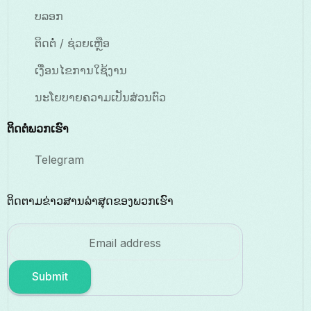
ບລອກ
ຕິດຕໍ່ / ຊ່ວຍເຫຼືອ
ເງື່ອນໄຂການໃຊ້ງານ
ນະໂຍບາຍຄວາມເປັນສ່ວນຕົວ
ຕິດຕໍ່ພວກເຮົາ
Telegram
ຕິດຕາມຂ່າວສານລ່າສຸດຂອງພວກເຮົາ
Submit