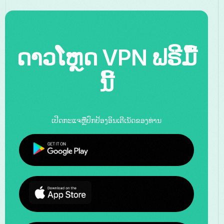
ດາວໂຫຼດ VPN ຟຣີມື້
ນີ້
ເປີດກະແຈຫຼືປົກປ້ອງອິນເຕີເນັດຂອງທ່ານ