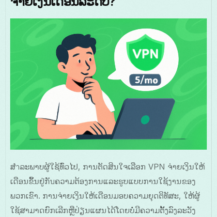
ຈ່າຍເງິນເດືອນລະດັບ?
ສำລະພາບຜູ້ໃຊ້ທົ່ວໄປ, ການຕັດສິນໃຈເລືອກ VPN ຈ່າຍເງິນໃຫ້
ເດືອນຂຶ້ນຢູ່ກັบຄວາມຕ້ອງການແລະຮູບແບບການໃຊ້ງານຂອງ
ພວກເຂົາ. ການຈ່າຍເງິນໃຫ້ເດືອນມອບຄວາມຍຸດຕິທັສະ, ໃຫ້ຜູ້
ໃຊ້ສາມາດຍົກເລີກຫຼືປ່ຽນແຜນໄດ້ໂດຍບໍ່ມີຄວາມຕັ້ງລົງລະວັງ