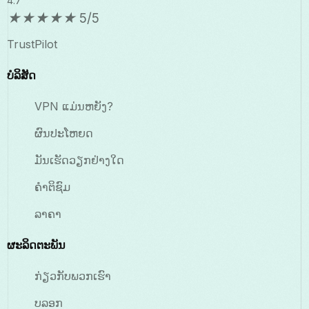
4.7
★
★
★
★
★
5/5
TrustPilot
ບໍລິສັດ
VPN ແມ່ນຫຍັງ?
ຜົນປະໂຫຍດ
ມັນເຮັດວຽກຢ່າງໃດ
ຄຳຕິຊົມ
ລາຄາ
ຜະລິດຕະພັນ
ກ່ຽວກັບພວກເຮົາ
ບລອກ