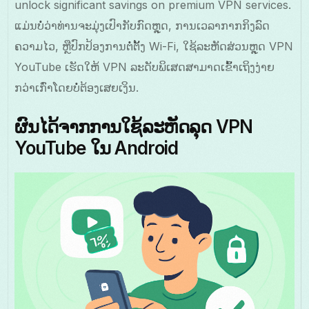
unlock significant savings on premium VPN services.
ແມ່ນບໍ່ວ່າທ່ານຈະມຸ່ງເປົາກັບກົດຫຼຸດ, ການເວລາກາກກິງລົດ
ຄວາມໄວ, ຫຼືປົກປ້ອງການຕໍ່ຕັ້ງ Wi-Fi, ໃຊ້ລະຫັດສ່ວນຫຼຸດ VPN
YouTube ເຮັດໃຫ້ VPN ລະດັບພິເສດສາມາດເຂົ້າເຖິງງ່າຍ
ກວ່າເກົ່າໂດຍບໍ່ຕ້ອງເສຍເງິນ.
ຜົນໄດ້ຈາກການໃຊ້ລະຫັດລຸດ VPN
YouTube ໃນ Android