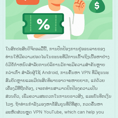
ໃນສົກປະສົບດິຈິຕອລມື້ນີ້, ການປົກປ້ອງການຢູ່ອອນລາຍຂອງ
ທ່ານໃຫ້ມີຄວາມປອດໄພໃນຂະນະທີ່ມີການເຂົ້າເຖິງເນື້ອຫາຢ່າງ
ບໍ່ມີຂໍ້ກຳຫນົດສຳລັບການບໍລິການມັກຈະມີຄວາມສຳຄັນຫຼາຍ
ກວ່າເກົ່າ ສຳລັບຜູ້ໃຊ້ Android, ການຄົ້ນຫາ VPN ທີ່ມີຄຸນນະ
ສົມບັດຫຼາຍແລະມີປະສິດທິພາບອາດຈະຫາຍຍາກ, ແຕ່ດ້ວຍ
ເຄື່ອງມືທີ່ຖືກຕ້ອງ, ເຈອກທ່ານສາມາດປົກປ້ອງຄວາມເປັນ
ສ່ວນຕົວ, ເພີ່ມຄວາມສະດວກໃນການບຣາວສິງ, ແລະບັນທຶກເງິນ
ໄວໆ. ຖ້າທ່ານກຳລັງມອງຫາຂໍ້ສົມບູນທີ່ດີທີ່ສຸດ, ກວດຄົ້ນຫາ
ລະຫັດສ່ວນຫຼຸດ VPN YouTube, which can help you