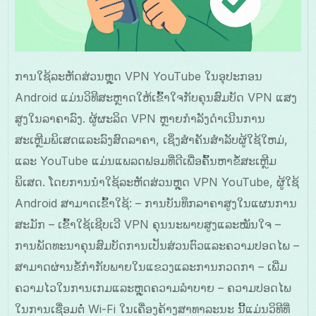
ການໃຊ້ລະຫັດສ່ວນຫຼຸດ VPN YouTube ໃນອຸປະກອນ
Android ແມ່ນວິທີສະຫຼາດໃຫ້ເຂົ້າໃຈກັບຄຸນສົມບັດ VPN ແສງ
ສູງໃນລາຄາລົງ. ຜູ້ຜະລິດ VPN ຫຼາຍກຳລັງດຳເນີນການ
ສະເຫຼີມພິເສດແລະລົງສົດລາຄາ, ເຊິ່ງສໍາຄັນສໍາລັບຜູ້ໃຊ້ໃຫມ່,
ແລະ YouTube ແມ່ນແພລດຟອມທີ່ດີເພື່ອຄົ້ນຫາຂໍ້ສະເຫຼີມ
ພິເສດ. ໂດຍການນຳໃຊ້ລະຫັດສ່ວນຫຼຸດ VPN YouTube, ຜູ້ໃຊ້
Android ສາມາດເຂົ້າໃຊ້: – ການບັນທຶກລາຄາສູງໃນແຜນການ
ສະມັກ – ເຂົ້າໃຊ້ເຊີບເວີ VPN ຄຸນນະພາບສູງແລະໝັນໃຈ –
ການພັດທະນາຄຸນສົມບັດການເປັນສ່ວນຕົວແລະຄວາມປອດໄພ –
ສາມາດຜ່ານຂໍ້ກຳກັບພາຍໃນແຂວງແລະການກວດກາ – ເພີ່ມ
ຄວາມໄວໃນການເກມແລະຫຼຸດຄວາມລໍາບາຍ – ຄວາມປອດໄພ
ໃນການເຊື່ອມຕໍ່ Wi-Fi ໃນເຄື່ອງຄ້າງສາທາລະນະ ນີ້ແມ່ນວິທີທີ່