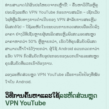
ທ່ານສາມາດໄດ້ຜົນປະໂຫຍດຈາກເຫຼົ່ານີ້: – ຄົ້ນຫາວິດີໂອຫຼືຄູ
ປອນລົງລະຫັດ VPN YouTube ກ່ອນການສະມັກ – ເຊັກເວັບ
ໄຊທ໌ຫຼືແອັບທາງການດຳເນີນຂອງ VPN ສຳລັບການສະເຫຼີມ
ພິເສດຕໍ່ໄປ – ໃຊ້ລະຫັດໃນຂະບວນການກວດສອບເພື່ອເປີດລົງ
ລາຄາ ຢ່າງວິທີເຊັ່ນຫຼາຍຜູ້ຜະລິດສະເຫຼີມພິເສດມອບສະຫຼຸບ
ລາຄາຫາກວ່າ 50% ຫຼືຫຼາຍກວ່າ, ເຮັດໃຫ້ຄຸນສົມບັດພິເສດ
ສາມາດເຂົ້າໃຈໄດ້ງ່າຍກວ່າ. ຜູ້ໃຊ້ Android ຄວນກວດກາວ່າ
ແອັບ VPN ກົດສົມບັດກັບອຸປະກອນຂອງພວກເຂົາແລະສະຫຼຸບ
ຄຸນສົມບັດທີ່ພວກເຂົາຕ້ອງການ.
ລອງລະຫັດສ່ວນຫຼຸດ VPN YouTube ເພື່ອການປົກປ້ອງທີ່ໝັນ
ໃຈໃນ Android.
ວິທີການຄົ້ນຫາແລະໃຊ້
ລະຫັດສ່ວນຫຼຸດ
VPN YouTube