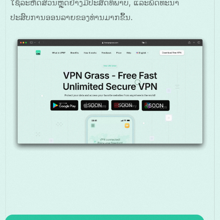
ໃຊ້ລະຫັດສ່ວນຫຼຸດຢ່າງມີປະສິດທິພາບ, ແລະພັດທະນາ
ປະສົບການອອນລາຍຂອງທ່ານມາກຂຶ້ນ.