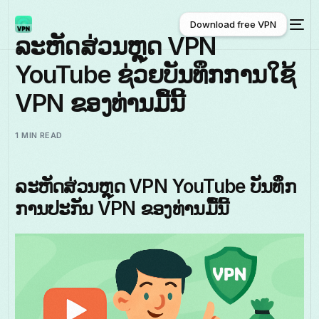
Download free VPN
ລະຫັດສ່ວນຫຼຸດ VPN
YouTube ຊ່ວຍບັນທຶກການໃຊ້
Download free VPN
VPN ຂອງທ່ານມື້ນີ້
1 MIN READ
ລະຫັດສ່ວນຫຼຸດ VPN YouTube ບັນທຶກ
ການປະກັນ VPN ຂອງທ່ານມື້ນີ້
ພາສາລາວ