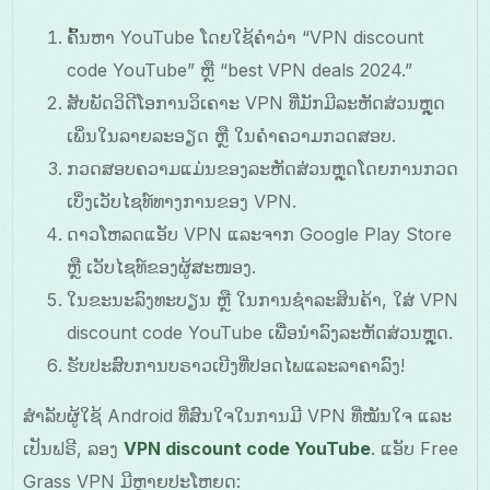
ຄົ້ນຫາ YouTube ໂດຍໃຊ້ຄຳວ່າ “VPN discount
code YouTube” ຫຼື “best VPN deals 2024.”
ສັບພັດວິດີໂອການວິເຄາະ VPN ທີ່ມັກມີລະຫັດສ່ວນຫຼຸດ
ເພິ່ນໃນລາຍລະອຽດ ຫຼື ໃນຄຳຄວາມກວດສອບ.
ກວດສອບຄວາມແມ່ນຂອງລະຫັດສ່ວນຫຼຸດໂດຍການກວດ
ເບິ່ງເວັບໄຊທ໌ທາງການຂອງ VPN.
ດາວໂຫລດແອັບ VPN ແລະຈາກ Google Play Store
ຫຼື ເວັບໄຊທ໌ຂອງຜູ້ສະໜອງ.
ໃນຂະນະລົງທະບຽນ ຫຼື ໃນການຊຳລະສິນຄ້າ, ໃສ່ VPN
discount code YouTube ເພື່ອນຳລົງລະຫັດສ່ວນຫຼຸດ.
ຮັບປະສົບການບຣາວເບີງທີ່ປອດໄພແລະລາຄາລົງ!
ສໍາລັບຜູ້ໃຊ້ Android ທີ່ສົນໃຈໃນການມີ VPN ທີ່ໝັນໃຈ ແລະ
ເປັນຟຣີ, ລອງ
VPN discount code YouTube
. ແອັບ Free
Grass VPN ມີຫຼາຍປະໂຫຍດ: