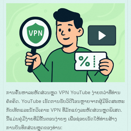
ການຄົ້ນຫາລະຫັດສ່ວນຫຼຸດ VPN YouTube ງ່າຍກວ່າທີ່ທ່ານ
ຄิดຄິດ. YouTube ເຮັດການຮັບວິດີໂອນຫຼາຍຈາກຜູ້ມີອິດສະຫະ
ກັບເທັກແລະນັກວິເຄາະ VPN ທີ່ມັກແບ່ງລະຫັດສ່ວນຫຼຸດພິເສດ.
ນີ້ແມ່ນຄູ່ມືງ່າຍທີ່ມີຂັ້ນຕອນງ່າຍໆ ເພື່ອຊ່ອຍເຮັດໃຫ້ທ່ານສ້າງ
ການບັນທຶກສ່ວນຫຼຸດຂອງທ່ານ: