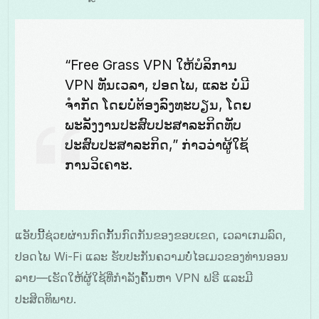
“Free Grass VPN ໃຫ້ບໍລິການ
VPN ທັນເວລາ, ປອດໄພ, ແລະ ບໍ່ມີ
ຈຳກັດ ໂດຍບໍ່ຕ້ອງລົງທະບຽນ, ໂດຍ
ພະລັງງານປະສົບປະສາລະກິດທັບ
ປະສົບປະສາລະກິດ,” ກ່າວວ່າຜູ້ໃຊ້
ການວິເຄາະ.
ແອັບນີ້ຊ່ວຍຜ່ານກົດກັ້ນກົດກັນຂອງຂອບເຂດ, ເວລາເກມລົດ,
ປອດໄພ Wi-Fi ແລະ ຮັບປະກັນຄວາມບໍ່ໄອເມວຂອງທ່ານອອນ
ລາຍ—ເຮັດໃຫ້ຜູ້ໃຊ້ທີ່ກຳລັງຄົ້ນຫາ VPN ຟຣີ ແລະມີ
ປະສິດທິພາບ.