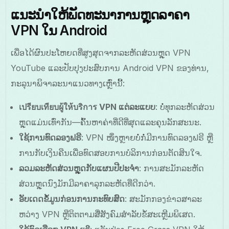
ແນະນຳໃຫ້ພັດທະນາການຫຼຸດລາຄາ
VPN ໃນ Android
ເພື່ອໄດ້ຜົນປະໂຫຍດທີ່ສູງສຸດຈາກລະຫັດສ່ວນຫຼຸດ VPN
YouTube ແລະປັບປຸງປະສົບການ Android VPN ຂອງທ່ານ,
ກະລຸນາພິຈາລະນາແນວທາງເຫຼົ່ານີ້:
เปรียบเทียบผู้ให้บริการ VPN ແຕ່ລະແບບ
: ບໍ່ທຸກລະຫັດສ່ວນ
ຫຼຸດແມ່ນເທົ່າກັນ—ຄົ້ນຫາຄ່າທີ່ດີທີ່ສຸດແລະຄຸນລັກສະນະ.
ໃຊ້ການທົດລອງຟຣີ
: VPN ໜຶ່ງຫຼາຍບໍ່ກໍ່ມີການທົດລອງຟຣີ ຫຼື
ການກັບເງິນຄືນເພື່ອທົດສອບການບໍລິການກ່ອນຕັດສິນໃຈ.
ລວມລະຫັດສ່ວນຫຼຸດກັບແຜນປີປະຈຳ
: ການສະມັກລະຫັດ
ສ່ວນຫຼຸດນົງມັກມີລາຄາລຸກລະຫັດທີ່ດີກວ່າ.
ອັບເດດຂໍ້ມູນກ່ອນການກະທົບສົດ
: ສະມັກກອງຂ່າວສາລະ
ຫວ່າງ VPN ຫຼືຕິຕຕາມສື່ສັງຄົມສໍາລັບຂໍ້ສະເຫຼີມພິເສດ.