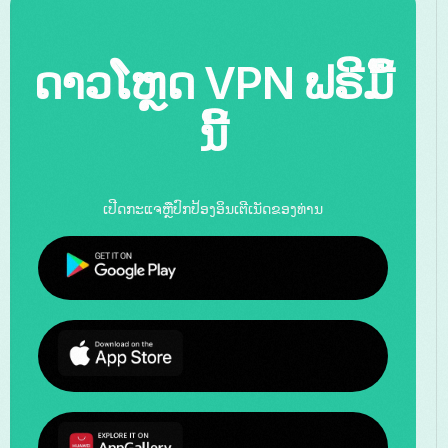
ດາວໂຫຼດ VPN ຟຣີມື້
ນີ້
ເປີດກະແຈຫຼືປົກປ້ອງອິນເຕີເນັດຂອງທ່ານ