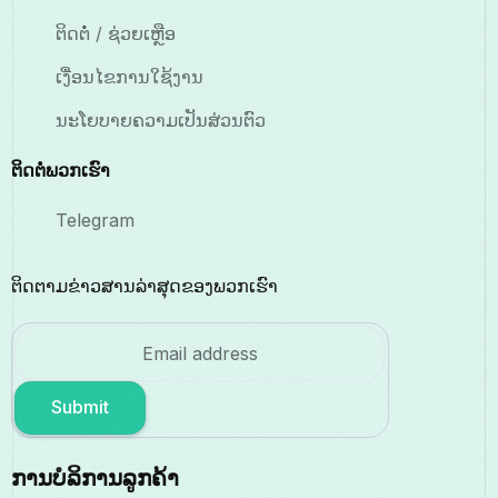
ຕິດຕໍ່ / ຊ່ວຍເຫຼືອ
ເງື່ອນໄຂການໃຊ້ງານ
ນະໂຍບາຍຄວາມເປັນສ່ວນຕົວ
ຕິດຕໍ່ພວກເຮົາ
Telegram
ຕິດຕາມຂ່າວສານລ່າສຸດຂອງພວກເຮົາ
Submit
ການບໍລິການລູກຄ້າ