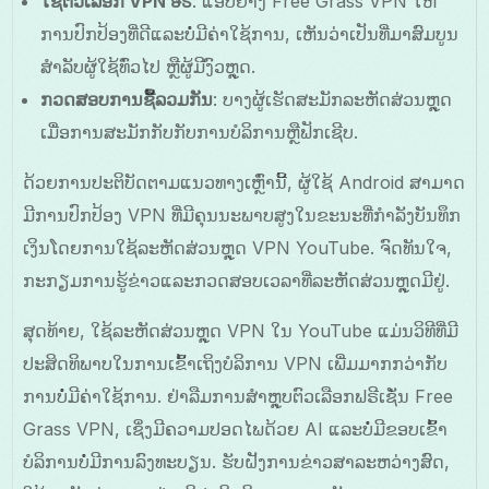
ໃຊ້ຕົວເລືອກ VPN ໟຣີ
: ແອັບຢ່າງ Free Grass VPN ໃຫ້
ການປົກປ້ອງທີ່ດີແລະບໍ່ມີຄ່າໃຊ້ການ, ເຫັນວ່າເປັນທີ່ມາສົມບູນ
ສໍາລັບຜູ້ໃຊ້ທົ່ວໄປ ຫຼືຜູ້ມີງົວຫຼຸດ.
ກວດສອບການຊື້ລວມກັນ
: ບາງຜູ້ເຮັດສະມັກລະຫັດສ່ວນຫຼຸດ
ເມື່ອການສະມັກກັບກັບການບໍລິການຫຼືຟັກເຊີບ.
ດ້ວຍການປະຕິບັດຕາມແນວທາງເຫຼົ່ານີ້, ຜູ້ໃຊ້ Android ສາມາດ
ມີການປົກປ້ອງ VPN ທີ່ມີຄຸນນະພາບສູງໃນຂະນະທີ່ກຳລັງບັນທຶກ
ເງິນໂດຍການໃຊ້ລະຫັດສ່ວນຫຼຸດ VPN YouTube. ຈົດທັນໃຈ,
ກະກຽມການຮູ້ຂ່າວແລະກວດສອບເວລາທີ່ລະຫັດສ່ວນຫຼຸດມີຢູ່.
ສຸດທ້າຍ, ໃຊ້ລະຫັດສ່ວນຫຼຸດ VPN ໃນ YouTube ແມ່ນວິທີທີ່ມີ
ປະສິດທິພາບໃນການເຂົ້າເຖິງບໍລິການ VPN ເພີ່ມມາກກວ່າກັບ
ການບໍ່ມີຄ່າໃຊ້ການ. ຢ່າລືມການສຳຫຼຸບຕົວເລືອກຟຣີເຊັ່ນ Free
Grass VPN, ເຊິ່ງມີຄວາມປອດໄພດ້ວຍ AI ແລະບໍ່ມີຂອບເຂົ້າ
ບໍລິການບໍ່ມີການລົງທະບຽນ. ຮັບຝັງການຂ່າວສາລະຫວ່າງສົດ,