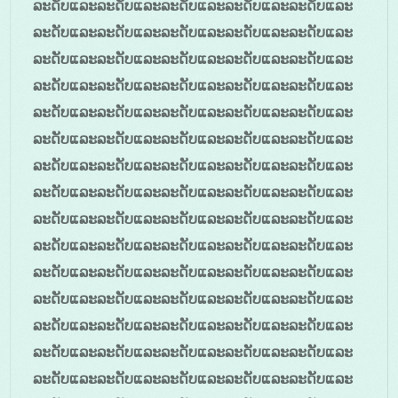
ລະດັບແລະລະດັບແລະລະດັບແລະລະດັບແລະລະດັບແລະ
ລະດັບແລະລະດັບແລະລະດັບແລະລະດັບແລະລະດັບແລະ
ລະດັບແລະລະດັບແລະລະດັບແລະລະດັບແລະລະດັບແລະ
ລະດັບແລະລະດັບແລະລະດັບແລະລະດັບແລະລະດັບແລະ
ລະດັບແລະລະດັບແລະລະດັບແລະລະດັບແລະລະດັບແລະ
ລະດັບແລະລະດັບແລະລະດັບແລະລະດັບແລະລະດັບແລະ
ລະດັບແລະລະດັບແລະລະດັບແລະລະດັບແລະລະດັບແລະ
ລະດັບແລະລະດັບແລະລະດັບແລະລະດັບແລະລະດັບແລະ
ລະດັບແລະລະດັບແລະລະດັບແລະລະດັບແລະລະດັບແລະ
ລະດັບແລະລະດັບແລະລະດັບແລະລະດັບແລະລະດັບແລະ
ລະດັບແລະລະດັບແລະລະດັບແລະລະດັບແລະລະດັບແລະ
ລະດັບແລະລະດັບແລະລະດັບແລະລະດັບແລະລະດັບແລະ
ລະດັບແລະລະດັບແລະລະດັບແລະລະດັບແລະລະດັບແລະ
ລະດັບແລະລະດັບແລະລະດັບແລະລະດັບແລະລະດັບແລະ
ລະດັບແລະລະດັບແລະລະດັບແລະລະດັບແລະລະດັບແລະ