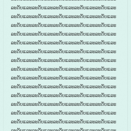
ລະດັບແລະລະດັບແລະລະດັບແລະລະດັບແລະລະດັບແລະ
ລະດັບແລະລະດັບແລະລະດັບແລະລະດັບແລະລະດັບແລະ
ລະດັບແລະລະດັບແລະລະດັບແລະລະດັບແລະລະດັບແລະ
ລະດັບແລະລະດັບແລະລະດັບແລະລະດັບແລະລະດັບແລະ
ລະດັບແລະລະດັບແລະລະດັບແລະລະດັບແລະລະດັບແລະ
ລະດັບແລະລະດັບແລະລະດັບແລະລະດັບແລະລະດັບແລະ
ລະດັບແລະລະດັບແລະລະດັບແລະລະດັບແລະລະດັບແລະ
ລະດັບແລະລະດັບແລະລະດັບແລະລະດັບແລະລະດັບແລະ
ລະດັບແລະລະດັບແລະລະດັບແລະລະດັບແລະລະດັບແລະ
ລະດັບແລະລະດັບແລະລະດັບແລະລະດັບແລະລະດັບແລະ
ລະດັບແລະລະດັບແລະລະດັບແລະລະດັບແລະລະດັບແລະ
ລະດັບແລະລະດັບແລະລະດັບແລະລະດັບແລະລະດັບແລະ
ລະດັບແລະລະດັບແລະລະດັບແລະລະດັບແລະລະດັບແລະ
ລະດັບແລະລະດັບແລະລະດັບແລະລະດັບແລະລະດັບແລະ
ລະດັບແລະລະດັບແລະລະດັບແລະລະດັບແລະລະດັບແລະ