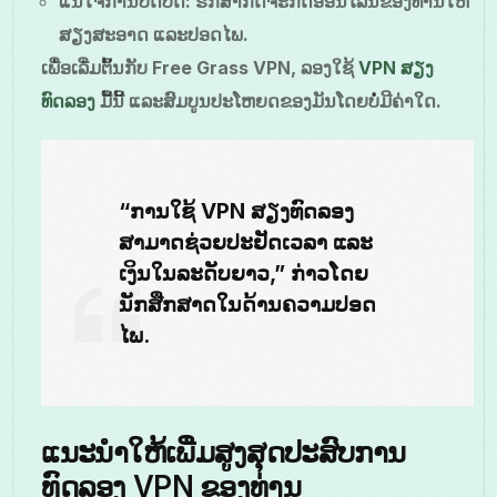
ແນ່ໃຈການປິດບັດ
: ຮັກສາກິດຈະກິດອອນໄລນ໌ຂອງທ່ານໃຫ້
ສຽງສະອາດ ແລະປອດໄພ.
ເພື່ອເລີ່ມຕົ້ນກັບ Free Grass VPN, ລອງໃຊ້
VPN ສຽງ
ທົດລອງ
ມື້ນີ້ ແລະສົມບູນປະໂຫຍດຂອງມັນໂດຍບໍ່ມີຄ່າໃດ.
“ການໃຊ້ VPN ສຽງທົດລອງ
ສາມາດຊ່ວຍປະຢັດເວລາ ແລະ
ເງິນໃນລະດັບຍາວ,” ກ່າວໂດຍ
ນັກສືກສາດໃນດ້ານຄວາມປອດ
ໄພ.
ແນະນຳໃຫ້ເພີ່ມສູງສຸດປະສົບການ
ທົດລອງ VPN ຂອງທ່ານ