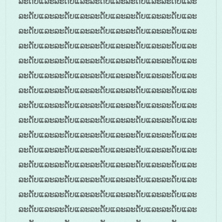
ລະດັບແລະລະດັບແລະລະດັບແລະລະດັບແລະລະດັບແລະ
ລະດັບແລະລະດັບແລະລະດັບແລະລະດັບແລະລະດັບແລະ
ລະດັບແລະລະດັບແລະລະດັບແລະລະດັບແລະລະດັບແລະ
ລະດັບແລະລະດັບແລະລະດັບແລະລະດັບແລະລະດັບແລະ
ລະດັບແລະລະດັບແລະລະດັບແລະລະດັບແລະລະດັບແລະ
ລະດັບແລະລະດັບແລະລະດັບແລະລະດັບແລະລະດັບແລະ
ລະດັບແລະລະດັບແລະລະດັບແລະລະດັບແລະລະດັບແລະ
ລະດັບແລະລະດັບແລະລະດັບແລະລະດັບແລະລະດັບແລະ
ລະດັບແລະລະດັບແລະລະດັບແລະລະດັບແລະລະດັບແລະ
ລະດັບແລະລະດັບແລະລະດັບແລະລະດັບແລະລະດັບແລະ
ລະດັບແລະລະດັບແລະລະດັບແລະລະດັບແລະລະດັບແລະ
ລະດັບແລະລະດັບແລະລະດັບແລະລະດັບແລະລະດັບແລະ
ລະດັບແລະລະດັບແລະລະດັບແລະລະດັບແລະລະດັບແລະ
ລະດັບແລະລະດັບແລະລະດັບແລະລະດັບແລະລະດັບແລະ
ລະດັບແລະລະດັບແລະລະດັບແລະລະດັບແລະລະດັບແລະ