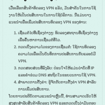
ເມື່ອເລືອກສິນຄ້າທົດລອງ VPN ແລ້ວ, ມັນສຳຄັນໃນການໃຊ້
ງານໃຫ້ເປັນປະສົບການໃນການໃຊ້ບໍລິການ. ນີ່ແມ່ນບາງ
ແນະນຳເພື່ອເພີ່ມປະສົບການທົດລອງ VPN ຂອງທ່ານ:
ເຊື່ອມຕໍ່ໄປທີ່ເຊິ່ອງຕ່າງໆ
: ທົດລອງສະຖານທີ່ເຊິ່ອງຕ່າງໆ
ເພື່ອຄົ້ນຫາການເຊື່ອມຕໍ່ທີ່ໄວ.
ກວດເບິ່ງຄວາມໄວຂອງການເຊື່ອມຕໍ່
: ໃຊ້ການທົດລອງ
ຄວາມໄວເພື່ອເປັນບັນທຶກການປະສົບການກັບແລະບໍ່ມີ
VPN.
ກວດສອບສ່ວນທີ່ລົງລັບ
: ປ່ອນໃຈໃຫ້ແມ່ນວ່າບັດທີ່ IP
ແລະຄຳຮ່ວມ DNS ສະຖິດໃນຂະບວນການໃຊ້ VPN.
ສຳພາດການຕັ້ງຄ່າ
: ຮູ້ຈັກກັບການຕັ້ງຄ່າ VPN ສໍາລັບ
ການເພີ່ມປະສົບການ.
ໂດຍການປະຕິບັດຕາມແນະນຳເຫຼົ່ນນີ້, ທ່ານສາມາດເຮັດໃຫ້
ສູງສຸດສໍາລັບສິນຄ້າທົດລອງ VPN ແລະກວດເບິ່ງວ່າມັນຕອບ