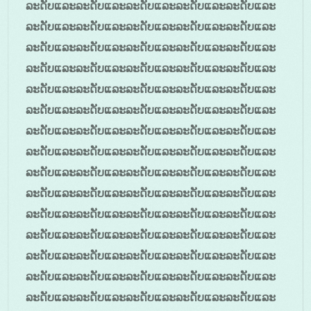
ລະດັບແລະລະດັບແລະລະດັບແລະລະດັບແລະລະດັບແລະ
ລະດັບແລະລະດັບແລະລະດັບແລະລະດັບແລະລະດັບແລະ
ລະດັບແລະລະດັບແລະລະດັບແລະລະດັບແລະລະດັບແລະ
ລະດັບແລະລະດັບແລະລະດັບແລະລະດັບແລະລະດັບແລະ
ລະດັບແລະລະດັບແລະລະດັບແລະລະດັບແລະລະດັບແລະ
ລະດັບແລະລະດັບແລະລະດັບແລະລະດັບແລະລະດັບແລະ
ລະດັບແລະລະດັບແລະລະດັບແລະລະດັບແລະລະດັບແລະ
ລະດັບແລະລະດັບແລະລະດັບແລະລະດັບແລະລະດັບແລະ
ລະດັບແລະລະດັບແລະລະດັບແລະລະດັບແລະລະດັບແລະ
ລະດັບແລະລະດັບແລະລະດັບແລະລະດັບແລະລະດັບແລະ
ລະດັບແລະລະດັບແລະລະດັບແລະລະດັບແລະລະດັບແລະ
ລະດັບແລະລະດັບແລະລະດັບແລະລະດັບແລະລະດັບແລະ
ລະດັບແລະລະດັບແລະລະດັບແລະລະດັບແລະລະດັບແລະ
ລະດັບແລະລະດັບແລະລະດັບແລະລະດັບແລະລະດັບແລະ
ລະດັບແລະລະດັບແລະລະດັບແລະລະດັບແລະລະດັບແລະ