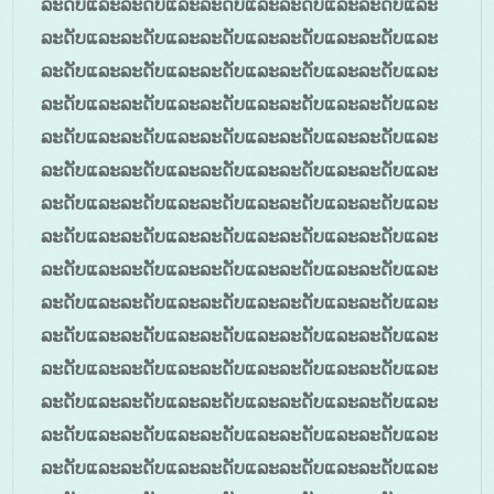
ລະດັບແລະລະດັບແລະລະດັບແລະລະດັບແລະລະດັບແລະ
ລະດັບແລະລະດັບແລະລະດັບແລະລະດັບແລະລະດັບແລະ
ລະດັບແລະລະດັບແລະລະດັບແລະລະດັບແລະລະດັບແລະ
ລະດັບແລະລະດັບແລະລະດັບແລະລະດັບແລະລະດັບແລະ
ລະດັບແລະລະດັບແລະລະດັບແລະລະດັບແລະລະດັບແລະ
ລະດັບແລະລະດັບແລະລະດັບແລະລະດັບແລະລະດັບແລະ
ລະດັບແລະລະດັບແລະລະດັບແລະລະດັບແລະລະດັບແລະ
ລະດັບແລະລະດັບແລະລະດັບແລະລະດັບແລະລະດັບແລະ
ລະດັບແລະລະດັບແລະລະດັບແລະລະດັບແລະລະດັບແລະ
ລະດັບແລະລະດັບແລະລະດັບແລະລະດັບແລະລະດັບແລະ
ລະດັບແລະລະດັບແລະລະດັບແລະລະດັບແລະລະດັບແລະ
ລະດັບແລະລະດັບແລະລະດັບແລະລະດັບແລະລະດັບແລະ
ລະດັບແລະລະດັບແລະລະດັບແລະລະດັບແລະລະດັບແລະ
ລະດັບແລະລະດັບແລະລະດັບແລະລະດັບແລະລະດັບແລະ
ລະດັບແລະລະດັບແລະລະດັບແລະລະດັບແລະລະດັບແລະ