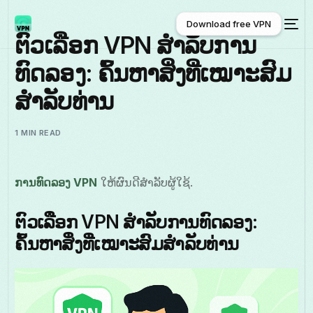
Download free VPN
ຕົວເລືອກ VPN ສໍາລັບການ
ທົດລອງ: ຄົ້ນຫາສິ່ງທີ່ເໝາະສົມ
Download free VPN
ສໍາລັບທ່ານ
1 MIN READ
ການທົດລອງ VPN
ໃຫ້ຜົນດີສໍາລັບຜູ້ໃຊ້.
ຕົວເລືອກ VPN ສໍາລັບການທົດລອງ:
ຄົ້ນຫາສິ່ງທີ່ເໝາະສົມສໍາລັບທ່ານ
ພາສາລາວ