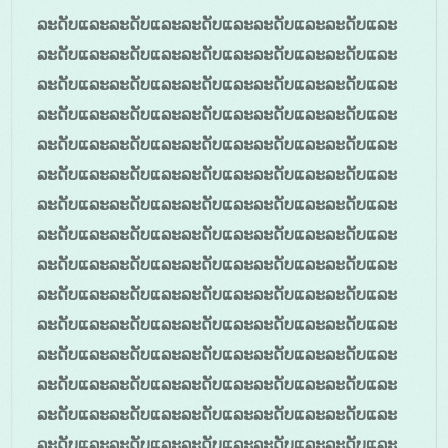
ລະດັບແລະລະດັບແລະລະດັບແລະລະດັບແລະລະດັບແລະ
ລະດັບແລະລະດັບແລະລະດັບແລະລະດັບແລະລະດັບແລະ
ລະດັບແລະລະດັບແລະລະດັບແລະລະດັບແລະລະດັບແລະ
ລະດັບແລະລະດັບແລະລະດັບແລະລະດັບແລະລະດັບແລະ
ລະດັບແລະລະດັບແລະລະດັບແລະລະດັບແລະລະດັບແລະ
ລະດັບແລະລະດັບແລະລະດັບແລະລະດັບແລະລະດັບແລະ
ລະດັບແລະລະດັບແລະລະດັບແລະລະດັບແລະລະດັບແລະ
ລະດັບແລະລະດັບແລະລະດັບແລະລະດັບແລະລະດັບແລະ
ລະດັບແລະລະດັບແລະລະດັບແລະລະດັບແລະລະດັບແລະ
ລະດັບແລະລະດັບແລະລະດັບແລະລະດັບແລະລະດັບແລະ
ລະດັບແລະລະດັບແລະລະດັບແລະລະດັບແລະລະດັບແລະ
ລະດັບແລະລະດັບແລະລະດັບແລະລະດັບແລະລະດັບແລະ
ລະດັບແລະລະດັບແລະລະດັບແລະລະດັບແລະລະດັບແລະ
ລະດັບແລະລະດັບແລະລະດັບແລະລະດັບແລະລະດັບແລະ
ລະດັບແລະລະດັບແລະລະດັບແລະລະດັບແລະລະດັບແລະ