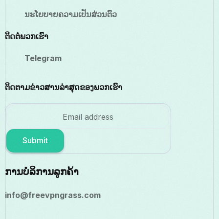
ນະໂຍບາຍຄວາມເປັນສ່ວນຕົວ
ຕິດຕໍ່ພວກເຮົາ
Telegram
ຕິດຕາມຂ່າວສານລ່າສຸດຂອງພວກເຮົາ
Submit
ການບໍລິການລູກຄ້າ
info@freevpngrass.com