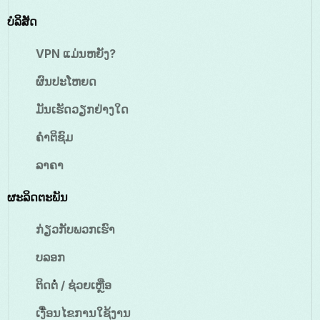
ບໍລິສັດ
VPN ແມ່ນຫຍັງ?
ຜົນປະໂຫຍດ
ມັນເຮັດວຽກຢ່າງໃດ
ຄຳຕິຊົມ
ລາຄາ
ຜະລິດຕະພັນ
ກ່ຽວກັບພວກເຮົາ
ບລອກ
ຕິດຕໍ່ / ຊ່ວຍເຫຼືອ
ເງື່ອນໄຂການໃຊ້ງານ