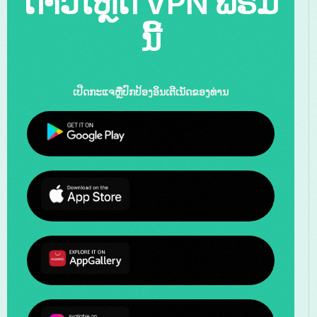
ດາວໂຫຼດ VPN ຟຣີມື້
ນີ້
ເປີດກະແຈຫຼືປົກປ້ອງອິນເຕີເນັດຂອງທ່ານ