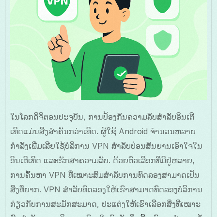
ໃນໂລກດິຈິຕອນປະຈຸບັນ, ການປ້ອງກັນຄວາມລັບສໍາລັບອິນເຕີ
ເທິດແມ່ນສິ່ງສຳຄັນກວ່າເທິດ. ຜູ້ໃຊ້ Android ຈຳນວນຫລາຍ
ກຳລັງເພີ່ມເລີຍໃຊ້ບໍລິການ VPN ສໍາລັບປ່ອນສັນຍານເອົາໃຈໃນ
ອິນເຕີເທິດ ແລະຮັກສາຄວາມລັບ. ດ້ວຍຕົວເລືອກທີ່ມີຢູ່ຫລາຍ,
ການຄົ້ນຫາ VPN ທີ່ເໝາະສົມສໍາລັບການທົດລອງສາມາດເປັນ
ສິ່ງທີ່ຍາກ. VPN ສໍາລັບທົດລອງໃຫ້ເຮົາສາມາດທົດລອງບໍລິການ
ກ່ຽວກັບການສະມັກສະມາດ, ປະແຕ່ງໃຫ້ເຮົາເລືອກສິ່ງທີ່ເໝາະ