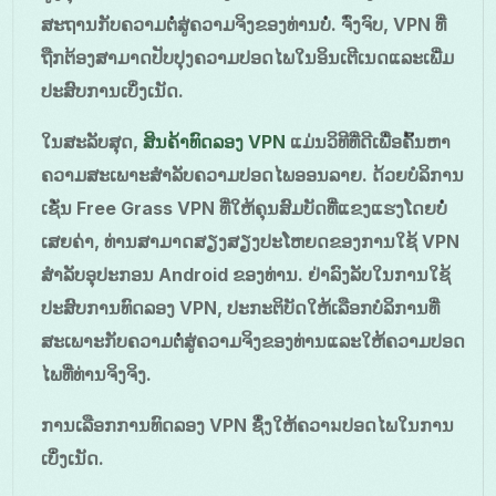
ສະຖານກັບຄວາມຕໍ່ສູ່ຄວາມຈິງຂອງທ່ານບໍ່. ຈົ່ງຈົບ, VPN ທີ່
ຖືກຕ້ອງສາມາດປັບປຸງຄວາມປອດໄພໃນອິນເຕີເນດແລະເພີ່ມ
ປະສົບການເບິ່ງເນັດ.
ໃນສະລັບສຸດ,
ສິນຄ້າທົດລອງ VPN
ແມ່ນວິທີທີ່ດີເພື່ອຄົ້ນຫາ
ຄວາມສະເພາະສໍາລັບຄວາມປອດໄພອອນລາຍ. ດ້ວຍບໍລິການ
ເຊັ່ນ Free Grass VPN ທີ່ໃຫ້ຄຸນສົມບັດທີ່ແຂງແຮງໂດຍບໍ່
ເສຍຄ່າ, ທ່ານສາມາດສຽງສຽງປະໂຫຍດຂອງການໃຊ້ VPN
ສໍາລັບອຸປະກອນ Android ຂອງທ່ານ. ຢ່າລົງລັບໃນການໃຊ້
ປະສົບການທົດລອງ VPN, ປະກະຕິບັດໃຫ້ເລືອກບໍລິການທີ່
ສະເພາະກັບຄວາມຕໍ່ສູ່ຄວາມຈິງຂອງທ່ານແລະໃຫ້ຄວາມປອດ
ໄພທີ່ທ່ານຈິງຈິງ.
ການເລືອກການທົດລອງ VPN ຊຶ່ງໃຫ້ຄວາมປອດໄພໃນການ
ເບິ່ງເນັດ.