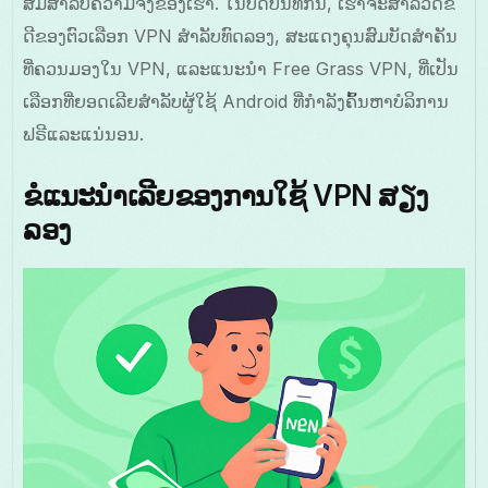
ສົມສໍາລັບຄວາມຈິງຂອງເຮົາ. ໃນບົດບັນທຶກນີ້, ເຮົາຈະສຳລວດຂໍ້
ດີຂອງຕົວເລືອກ VPN ສໍາລັບທົດລອງ, ສະແດງຄຸນສົມບັດສຳຄັນ
ທີ່ຄວນມອງໃນ VPN, ແລະແນະນຳ Free Grass VPN, ທີ່ເປັນ
ເລືອກທີ່ຍອດເລີຍສໍາລັບຜູ້ໃຊ້ Android ທີ່ກຳລັງຄົ້ນຫາບໍລິການ
ຟຣີແລະແນ່ນອນ.
ຂໍແນະນຳເລີຍຂອງການໃຊ້ VPN ສຽງ
ລອງ