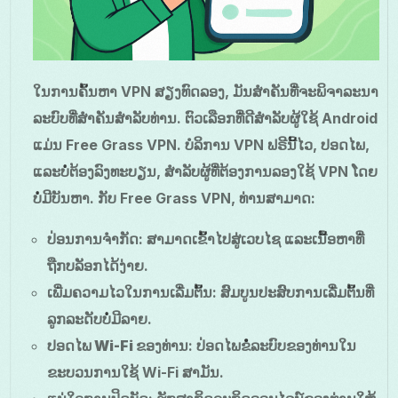
ໃນການຄົ້ນຫາ VPN ສຽງທົດລອງ, ມັນສຳຄັນທີ່ຈະພິຈາລະນາ
ລະບົບທີ່ສຳຄັນສຳລັບທ່ານ. ຕົວເລືອກທີ່ດີສໍາລັບຜູ້ໃຊ້ Android
ແມ່ນ Free Grass VPN. ບໍລິການ VPN ຟຣີນີ້ໄວ, ປອດໄພ,
ແລະບໍ່ຕ້ອງລົງທະບຽນ, ສໍາລັບຜູ້ທີ່ຕ້ອງການລອງໃຊ້ VPN ໂດຍ
ບໍ່ມີບັນຫາ. ກັບ Free Grass VPN, ທ່ານສາມາດ:
ປ່ອນການຈຳກັດ
: ສາມາດເຂົ້າໄປສູ່ເວບໄຊ ແລະເນື້ອຫາທີ່
ຖືກບລັອກໄດ້ງ່າຍ.
ເພີ່ມຄວາມໄວໃນການເລີ່ມຕົ້ນ
: ສົມບູນປະສົບການເລີ່ມຕົ້ນທີ່
ລູກລະດັບບໍ່ມີລາຍ.
ປອດໄພ Wi-Fi ຂອງທ່ານ
: ປ່ອດໄພຂໍໍລະບົບຂອງທ່ານໃນ
ຂະບວນການໃຊ້ Wi-Fi ສາມັນ.