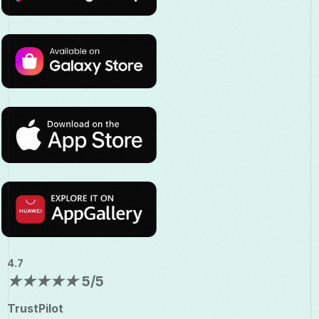
4.7
★
★
★
★
★
5/5
TrustPilot