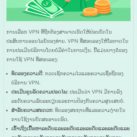
ການເລືອກ VPN ທີ່ຖືກຕ້ອງສາมາດເຮັດໃຫ້ປ່ອນບັດໃນ
ປະສົບການອອນໄລນ໌ຂອງທ່ານ. VPN ທີ່ສອບລອງໃຫ້ໂອກາດໃນ
ການປະເມີນບໍລິການໂດຍບໍ່ມີຄ່າໃນການເງິນ. ນີ້ແມ່ນບາງຂໍໍ່ຂອງ
ການໃຊ້ VPN ທີ່ສອບລອງ:
ທົດລອງຄວາມດີ
: ກວດເຊັກຄວາມໄວແລະຄວາມເຊື່ອຖືຂອງ
ບໍລິການ VPN.
ປະເມີນຄຸນລັດຄວາມປອດໄພ
: ປະເມີນວ່າ VPN ມີການລົງ
ລະດັບຄວາມລັບລະບຽບແລະການປ້ອງກັນຄວາມສູນເສຍບໍ່.
ສຳລັບຄວາມສະດວກ
: ທົດລອງສະຖານທີ່ແລະຄວາມງ່າຍໃນ
ການໃຊ້ງານບັດສະອານດອິດ.
ເຂົ້າເຖິງເນື້ອຫາລະດັບແລະລະດັບແລະລະດັບແລະລະດັບແລະ