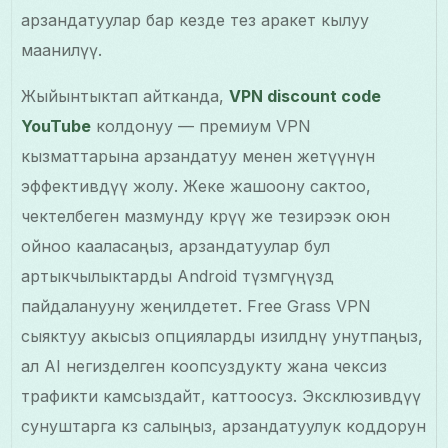
арзандатуулар бар кезде тез аракет кылуу
маанилүү.
Жыйынтыктап айтканда,
VPN discount code
YouTube
колдонуу — премиум VPN
кызматтарына арзандатуу менен жетүүнүн
эффективдүү жолу. Жеке жашоону сактоо,
чектелбеген мазмунду көрүү же тезирээк оюн
ойноо кааласаңыз, арзандатуулар бул
артыкчылыктарды Android түзмөгүңүздө
пайдаланууну жеңилдетет. Free Grass VPN
сыяктуу акысыз опцияларды изилдөөнү унутпаңыз,
ал AI негизделген коопсуздукту жана чексиз
трафикти камсыздайт, каттоосуз. Эксклюзивдүү
сунуштарга көз салыңыз, арзандатуулук коддорун