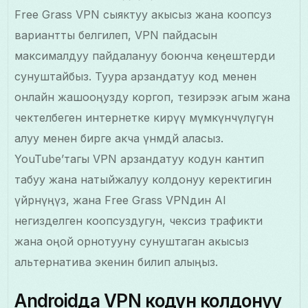
Free Grass VPN сыяктуу акысыз жана коопсуз
вариантты белгилеп, VPN пайдасын
максималдуу пайдалануу боюнча кеңештерди
сунуштайбыз. Туура арзандатуу код менен
онлайн жашооңузду коргоп, тезирээк агым жана
чектелбеген интернетке кирүү мүмкүнчүлүгүн
алуу менен бирге акча үнөмдөй аласыз.
YouTube’тагы VPN арзандатуу кодун кантип
табуу жана натыйжалуу колдонуу керектигин
үйрөнүңүз, жана Free Grass VPNдин AI
негизделген коопсуздугун, чексиз трафикти
жана оңой орнотууну сунуштаган акысыз
альтернатива экенин билип алыңыз.
Androidда VPN кодун колдонуу