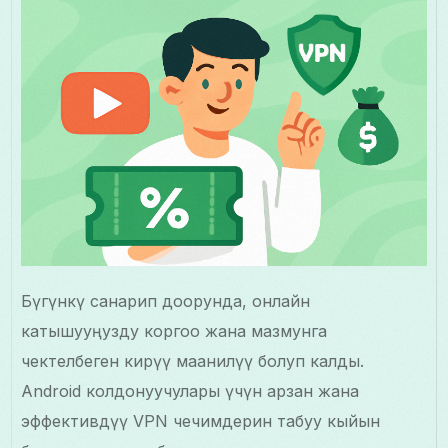
Бүгүнкү санарип доорунда, онлайн
катышууңузду коргоо жана мазмунга
чектелбеген кирүү маанилүү болуп калды.
Android колдонуучулары үчүн арзан жана
эффективдүү VPN чечимдерин табуу кыйын