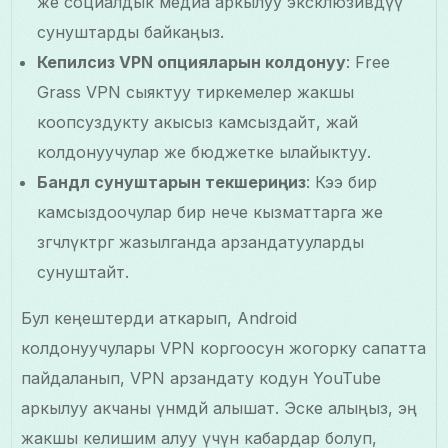
же социалдык медиа аркылуу эксклюзивдүү
сунуштарды байкаңыз.
Кепилсиз VPN опцияларын колдонуу
: Free
Grass VPN сыяктуу тиркемелер жакшы
коопсуздукту акысыз камсыздайт, жай
колдонуучулар же бюджетке ылайыктуу.
Бандл сунуштарын текшериңиз
: Кээ бир
камсыздоочулар бир нече кызматтарга же
өзгөчөлүктөргө жазылганда арзандатууларды
сунуштайт.
Бул кеңештерди аткарып, Android
колдонуучулары VPN коргоосун жогорку сапатта
пайдаланып, VPN арзандату кодун YouTube
аркылуу акчаны үнөмдөй алышат. Эске алыңыз, эң
жакшы келишим алуу үчүн кабардар болуп,