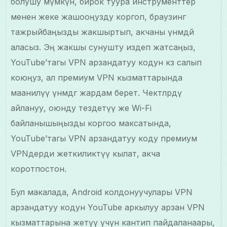
болушу мүмкүн, бирок туура инструменттер
менен жеке жашооңузду коргоп, браузинг
тажрыйбаңызды жакшыртып, акчаны үнөмдөй
аласыз. Эң жакшы сунушту издеп жатсаңыз,
YouTube’тагы VPN арзандатуу кодун көз салып
коюңуз, ал премиум VPN кызматтарында
маанилүү үнөмдөөгө жардам берет. Чектөөлөрдү
айлануу, оюнду тездетүү же Wi-Fi
байланышыңызды коргоо максатында,
YouTube’тагы VPN арзандатуу коду премиум
VPNдерди жеткиликтүү кылат, акча
коротпостон.
Бул макалада, Android колдонуучулары VPN
арзандатуу кодун YouTube аркылуу арзан VPN
кызматтарына жетүү үчүн кантип пайдаланаары,