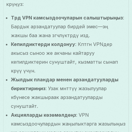
көрүңүз:
Түрдүү VPN камсыздоочуларын салыштырыңыз
:
Бардык арзандатуулар бирдей эмес—эң
жакшы баа жана өзгөчөлүктөрдү издөө.
Кепилдиктерди колдонуу
: Көптөгөн VPNдер
акысыз сыноо же акчаны кайтаруу
кепилдиктерин сунуштайт, кызматты сынап
көрүү үчүн.
Жылдык пландар менен арзандатууларды
бириктириңиз
: Узак мөөнөттүү жазылуулар
көбүнесе жакшыраак арзандатууларды
сунуштайт.
Акцияларды көзөмөлдөңүз
: VPN
камсыздоочулардын жаңылыктарга жазылыңыз