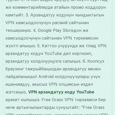
же комментарийлерде атайын промо коддорун
камтыйт. 3. Арзандатуу кодунун чындыктыгын
VPN камсыздоочунун расмий сайтынан
текшериңиз. 4. Google Play Storeдон же
камсыздоочунун сайтынан VPN тиркемесин
жүктөп алыңыз. 5. Каттоо учурунда же төлөмдө VPN
арзандатуу кодун YouTube деп киргизип,
арзандатуу колдонууңузга салыңыз. 6. Коопсуз
браузинг тажрыйбаңыздан арзандатуу менен
пайдаланыңыз! Android колдонуучулары үчүн
ишенимдүү, акысыз VPN опциясын издеп
жатсаңыз,
VPN арзандатуу коду YouTube
аракет кылыңыз. Free Grass VPN тиркемеси бир
нече артыкчылыктарды сунуштайт: “Free Grass