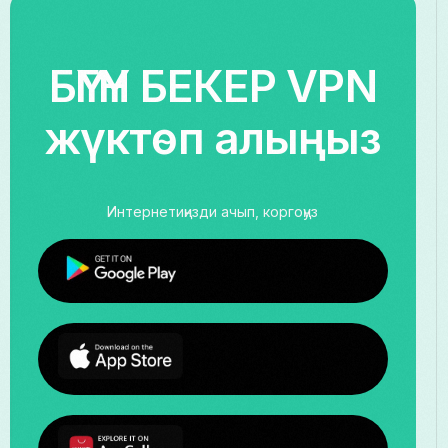
БҮГҮН БЕКЕР VPN
жүктөп алыңыз
Интернетиңизди ачып, коргоңуз