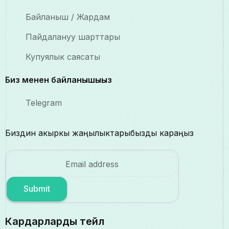
Байланыш / Жардам
Пайдалануу шарттары
Купуялык саясаты
Биз менен байланышыңыз
Telegram
Биздин акыркы жаңылыктарыбызды караңыз
Submit
Кардарларды тейлөө