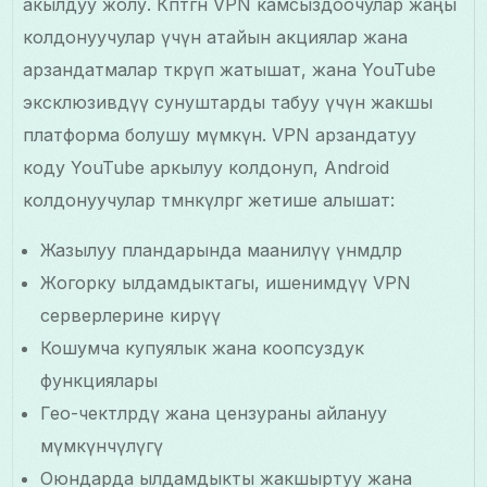
акылдуу жолу. Көптөгөн VPN камсыздоочулар жаңы
колдонуучулар үчүн атайын акциялар жана
арзандатмалар өткөрүп жатышат, жана YouTube
эксклюзивдүү сунуштарды табуу үчүн жакшы
платформа болушу мүмкүн. VPN арзандатуу
коду YouTube аркылуу колдонуп, Android
колдонуучулар төмөнкүлөргө жетише алышат:
Жазылуу пландарында маанилүү үнөмдөөлөр
Жогорку ылдамдыктагы, ишенимдүү VPN
серверлерине кирүү
Кошумча купуялык жана коопсуздук
функциялары
Гео-чектөөлөрдү жана цензураны айлануу
мүмкүнчүлүгү
Оюндарда ылдамдыкты жакшыртуу жана