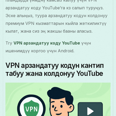
арзандатуу коду YouTube’га көз салып туруңуз.
Эске алыңыз, туура арзандатуу кодун колдонуу
премиум VPN кызматтарын кыйла жеткиликтүү
кылат, жана сиз эң жакшы бааны аласыз.
Try
VPN арзандатуу коду YouTube
үчүн
ишенимдүү коргоо үчүн Android.
VPN арзандатуу кодун кантип
табуу жана колдонуу YouTube