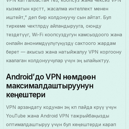
VPN катталбастан тез, коопсуз жана чексиз VPN
кызматын көрсөтөт, жасалма интеллект менен
иштейт,” деп бир колдонуучу сын айтат. Бул
тиркеме чектөөлөрдү айландырууга, оюнду
тездетүүгө, Wi-Fi коопсуздугун камсыздоого жана
онлайн анонимдүүлүгүңүздү сактоого жардам
берет — акысыз жана натыйжалуу VPN коргоону
каалаган колдонуучулар үчүн эң ылайыктуу.
Android’до VPN үнөмдөөнү
максималдаштыруунун
кеңештери
VPN арзандату кодунан эң көп пайда көрүү үчүн
YouTube жана Android VPN тажрыйбаңызды
оптималдаштыруу үчүн бул кеңештерди карап