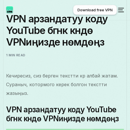
Download free VPN
VPN арзандатуу коду
YouTube бүгүнкү күндө
Download free VPN
VPNиңизде үнөмдөңүз
1 MIN READ
Кечиресиз, сиз берген текстти көрө албай жатам.
Сураныч, котормого керек болгон текстти
жазыңыз.
VPN арзандатуу коду YouTube
бүгүнкү күндө VPNиңизде үнөмдөңүз
Кыргызча