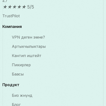
4.7
★
★
★
★
★
5/5
TrustPilot
Компания
VPN деген эмне?
Артыкчылыктары
Кантип иштейт
Пикирлер
Баасы
Продукт
Биз жөнүндө
Блог