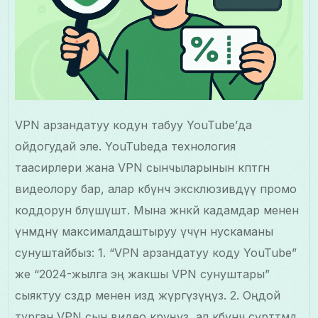
VPN арзандатуу кодун табуу YouTube’да
ойдогудай эле. YouTubeда технология
таасирлери жана VPN сынчыларынын көптөгөн
видеолору бар, алар көбүнчө эксклюзивдүү промо
коддорун бөлүшүшөт. Мына жөнөкөй кадамдар менен
үнөмдөөнү максималдаштыруу үчүн нускаманы
сунуштайбыз: 1. “VPN арзандатуу коду YouTube”
же “2024-жылга эң жакшы VPN сунуштары”
сыяктуу сөздөр менен издөө жүргүзүңүз. 2. Оңдой
турган VPN сын видео көрүңүз, ал көбүнчө сүрөттөмөдө