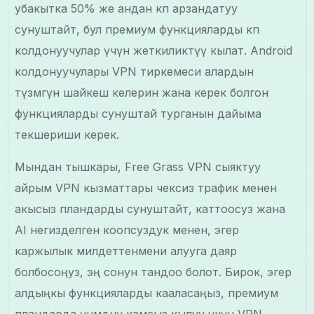
убакытка 50% же андан көп арзандатуу
сунуштайт, бул премиум функцияларды көп
колдонуучулар үчүн жеткиликтүү кылат. Android
колдонуучулары VPN тиркемеси алардын
түзмөгүнө шайкеш келерин жана керек болгон
функцияларды сунуштай турганын дайыма
текшериши керек.
Мындан тышкары, Free Grass VPN сыяктуу
айрым VPN кызматтары чексиз трафик менен
акысыз пландарды сунуштайт, каттоосуз жана
AI негизделген коопсуздук менен, эгер
каржылык милдеттенмени алууга даяр
болбосоңуз, эң сонун тандоо болот. Бирок, эгер
алдыңкы функцияларды кааласаңыз, премиум
пландарда үнөмдөөнү камсыз кылуу үчүн VPN