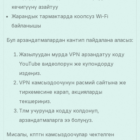
кечигүүнү азайтуу
Жарандык тармактарда коопсуз Wi-Fi
байланышы
Бул арзандатмалардан кантип пайдалана аласыз:
Жазылуудан мурда VPN арзандатуу коду
YouTube видеолорун же купондорду
издеңиз.
VPN камсыздоочунун расмий сайтына же
тиркемесине карап, акцияларды
текшериңиз.
Төлөм учурунда кодду колдонуп,
арзандатмаларга ээ болуңуз.
Мисалы, көптөгөн камсыздоочулар чектелген