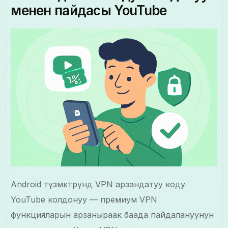
менен пайдасы YouTube
Android түзмөктөрүндө VPN арзандатуу коду
YouTube колдонуу — премиум VPN
функцияларын арзаныраак баада пайдалануунун