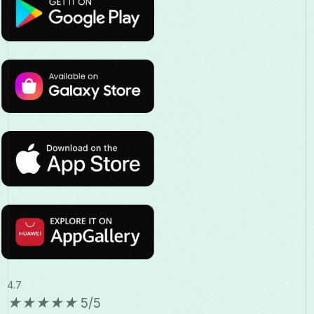
4.7
★
★
★
★
★
5/5