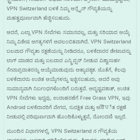
VPN Switzerland ಬಳಕೆ ನಿಮ್ಮ ಆನ್ಲೈನ್ ಗೌಪ್ಯತೆಯನ್ನು
ಮಹತ್ವಪೂರ್ಣವಾಗಿ ಹೆಚ್ಚಿಸಬಹುದು.
ಆದರೆ, ಎಲ್ಲಾ VPN ಸೇವೆಗಳು ಸಮಾನವಲ್ಲ, ಮತ್ತು ಸರಿಯಾದ ಆಯ್ಕೆ
ನಿಮ್ಮ ವಿಶೇಷ ಅಗತ್ಯಗಳಿಗೆ ಅವಲಂಬಿತವಾಗಿದೆ. VPN Switzerland
ಬಲವಾದ ಗೌಪ್ಯತಾ ರಕ್ಷಣೆಯನ್ನು ನೀಡಿದರೂ, ಬಳಕೆದಾರರ ಡೇಟಾವನ್ನು
ಲಾಗ್ ಮಾಡದ ಮತ್ತು ಬಲವಾದ ಎನ್ಕ್ರಿಪ್ಷನ್ ನೀಡುವ ವಿಶ್ವಾಸಾರ್ಹ
ಸೇವಾಪ್ರದಾತರನ್ನು ಆಯ್ಕೆಮಾಡುವುದು ಅತ್ಯಾವಶ್ಯಕ. ಜೊತೆಗೆ, ಕೆಲವು
ಬಳಕೆದಾರರು ಉಚಿತ ಆಯ್ಕೆಗಳನ್ನು ಇಚ್ಛಿಸಬಹುದು, ಆದರೆ ಅವು
ಸಾಮಾನ್ಯವಾಗಿ ನಿರ್ಬಂಧಗಳೊಂದಿಗೆ ಬರುತ್ತವೆ. ಅದೃಷ್ಟವಶಾತ್, ಉಚಿತ
VPN ಸೇವೆಗಳು ಇದ್ದವು, ಉದಾಹರಣೆಗೆ Free Grass VPN, ಇವು
Android ಬಳಕೆದಾರರಿಗೆ ವೇಗದ, ಸುರಕ್ಷಿತ ಮತ್ತು ಅಸীমಿತ ರಕ್ಷಣೆ
ನೀಡುವಲ್ಲಿ ಪರಿಪೂರ್ಣವಾಗಿ ಹೊಂದಿಕೊಳ್ಳುತ್ತವೆ, ನೋಂದಣಿ ಇಲ್ಲದೆ.
ಮುಂದಿನ ವಿಭಾಗಗಳಲ್ಲಿ, VPN Switzerland ನ ಗೌಪ್ಯತೆಯ