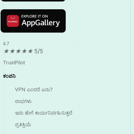
4.7
★
★
★
★
★
5/5
TrustPilot
ಕಂಪನಿ
VPN ಎಂದರೆ ಏನು?
ಲಾಭಗಳು
ಇದು ಹೇಗೆ ಕಾರ್ಯನಿರ್ವಹಿಸುತ್ತದೆ
ಪ್ರತಿಕ್ರಿಯೆ