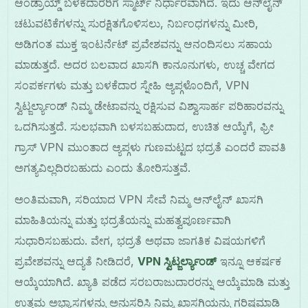
ಆಂಡ್ರಾಯ್ಡ್ ಬಳಕೆದಾರರಿಗೆ ಸ್ಮಾರ್ಟ್ ನಿರ್ಧಾರವಾಗಿದೆ. ಇದು ಆನ್‌ಲೈನ್
ಚಟುವಟಿಕೆಗಳನ್ನು ಸುರಕ್ಷಿತಗೊಳಿಸಲು, ನಿರ್ಬಂಧಗಳನ್ನು ಮೀರಿ,
ಅಡಿಗಂತ ಮುಕ್ತ ಇಂಟರ್ನೆಟ್ ಪ್ರವೇಶವನ್ನು ಆನಂದಿಸಲು ಸಹಾಯ
ಮಾಡುತ್ತದೆ. ಅದರ ಬಲವಾದ ಖಾಸಗಿ ಕಾನೂನುಗಳು, ಉಚ್ಚ ವೇಗದ
ಸಂಪರ್ಕಗಳು ಮತ್ತು ಬಳಕೆದಾರ ಸ್ನೇಹಿ ಆ್ಯಪ್ಗಳೊಂದಿಗೆ, VPN
ಸ್ವಿಟ್ಜರ್ಲ್ಯಾಂಡ್ ನಿಮ್ಮ ಡೇಟಾವನ್ನು ರಕ್ಷಿಸುವ ವಿಶ್ವಾಸಾರ್ಹ ಪರಿಹಾರವನ್ನು
ಒದಗಿಸುತ್ತದೆ. ಸುಲಭವಾಗಿ ಬಳಸಬಹುದಾದ, ಉಚಿತ ಆಯ್ಕೆಗೆ, ಫ್ರೀ
ಗ್ರಾಸ್ VPN ಮುಂತಾದ ಆ್ಯಪ್ಗಳು ಗುಣಮಟ್ಟದ ಭದ್ರತೆ ಎಂದರೆ ಪಾವತಿ
ಅಗತ್ಯವಿಲ್ಲದಿರಬಹುದು ಎಂದು ತೋರಿಸುತ್ತವೆ.
ಅಂತಿಮವಾಗಿ, ಸರಿಯಾದ VPN ಸೇವೆ ನಿಮ್ಮ ಆನ್‌ಲೈನ್ ಖಾಸಗಿ
ಮಾಹಿತಿಯನ್ನು ಮತ್ತು ಭದ್ರತೆಯನ್ನು ಮಹತ್ವಪೂರ್ಣವಾಗಿ
ಸುಧಾರಿಸಬಹುದು. ವೇಗ, ಭದ್ರತೆ ಅಥವಾ ಜಾಗತಿಕ ವಿಷಯಗಳಿಗೆ
ಪ್ರವೇಶವನ್ನು ಆದ್ಯತೆ ನೀಡಿದರೆ,
VPN ಸ್ವಿಟ್ಜರ್ಲ್ಯಾಂಡ್
ಇನ್ನೂ ಆಕರ್ಷಕ
ಆಯ್ಕೆಯಾಗಿದೆ. ಖ್ಯಾತಿ ಪಡೆದ ಸರಬರಾಜುದಾರರನ್ನು ಆಯ್ಕೆಮಾಡಿ ಮತ್ತು
ಉತ್ತಮ ಅಭ್ಯಾಸಗಳನ್ನು ಅನುಸರಿಸಿ ನಿಮ್ಮ ಖಾಸಗಿಯನ್ನು ಗರಿಷ್ಠಮಾಡಿ