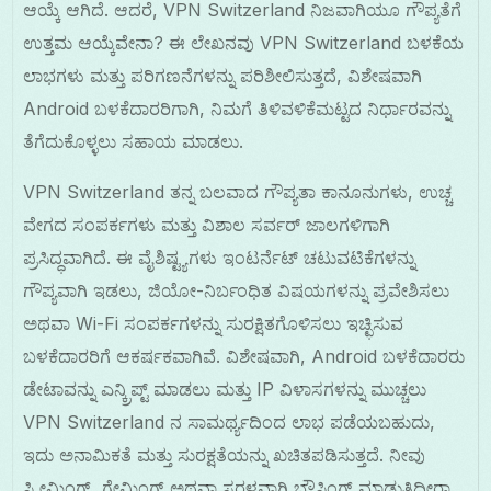
ಆಯ್ಕೆ ಆಗಿದೆ. ಆದರೆ, VPN Switzerland ನಿಜವಾಗಿಯೂ ಗೌಪ್ಯತೆಗೆ
ಉತ್ತಮ ಆಯ್ಕೆವೇನಾ? ಈ ಲೇಖನವು VPN Switzerland ಬಳಕೆಯ
ಲಾಭಗಳು ಮತ್ತು ಪರಿಗಣನೆಗಳನ್ನು ಪರಿಶೀಲಿಸುತ್ತದೆ, ವಿಶೇಷವಾಗಿ
Android ಬಳಕೆದಾರರಿಗಾಗಿ, ನಿಮಗೆ ತಿಳಿವಳಿಕೆಮಟ್ಟದ ನಿರ್ಧಾರವನ್ನು
ತೆಗೆದುಕೊಳ್ಳಲು ಸಹಾಯ ಮಾಡಲು.
VPN Switzerland ತನ್ನ ಬಲವಾದ ಗೌಪ್ಯತಾ ಕಾನೂನುಗಳು, ಉಚ್ಚ
ವೇಗದ ಸಂಪರ್ಕಗಳು ಮತ್ತು ವಿಶಾಲ ಸರ್ವರ್ ಜಾಲಗಳಿಗಾಗಿ
ಪ್ರಸಿದ್ಧವಾಗಿದೆ. ಈ ವೈಶಿಷ್ಟ್ಯಗಳು ಇಂಟರ್ನೆಟ್ ಚಟುವಟಿಕೆಗಳನ್ನು
ಗೌಪ್ಯವಾಗಿ ಇಡಲು, ಜಿಯೋ-ನಿರ್ಬಂಧಿತ ವಿಷಯಗಳನ್ನು ಪ್ರವೇಶಿಸಲು
ಅಥವಾ Wi-Fi ಸಂಪರ್ಕಗಳನ್ನು ಸುರಕ್ಷಿತಗೊಳಿಸಲು ಇಚ್ಛಿಸುವ
ಬಳಕೆದಾರರಿಗೆ ಆಕರ್ಷಕವಾಗಿವೆ. ವಿಶೇಷವಾಗಿ, Android ಬಳಕೆದಾರರು
ಡೇಟಾವನ್ನು ಎನ್ಕ್ರಿಪ್ಟ್ ಮಾಡಲು ಮತ್ತು IP ವಿಳಾಸಗಳನ್ನು ಮುಚ್ಚಲು
VPN Switzerland ನ ಸಾಮರ್ಥ್ಯದಿಂದ ಲಾಭ ಪಡೆಯಬಹುದು,
ಇದು ಅನಾಮಿಕತೆ ಮತ್ತು ಸುರಕ್ಷತೆಯನ್ನು ಖಚಿತಪಡಿಸುತ್ತದೆ. ನೀವು
ಸ್ಟ್ರೀಮಿಂಗ್, ಗೇಮಿಂಗ್ ಅಥವಾ ಸರಳವಾಗಿ ಬ್ರೌಸಿಂಗ್ ಮಾಡುತ್ತಿದ್ದೀರಾ,