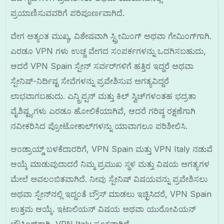
ಪ್ರಯಾಣಿಸುವವರಿಗೆ ಪರಿಪೂರ್ಣವಾಗಿದೆ.
ವೇಗ ಅತ್ಯಂತ ಮುಖ್ಯ, ವಿಶೇಷವಾಗಿ ಸ್ಟ್ರೀಮಿಂಗ್ ಅಥವಾ ಗೇಮಿಂಗ್‌ಗಾಗಿ.
ಎರಡೂ VPN ಗಳು ಉಚ್ಚ ವೇಗದ ಸಂಪರ್ಕಗಳನ್ನು ಒದಗಿಸಬಹುದು,
ಆದರೆ VPN Spain ಸ್ಪೇನ್ ಸರ್ವರ್‌ಗಳಿಗೆ ಹತ್ತಿರ ಇದ್ದರೆ ಅಥವಾ
ಸ್ಪೇನಿಷ್-ನಿರ್ದಿಷ್ಟ ಸೇವೆಗಳನ್ನು ಪ್ರವೇಶಿಸುವ ಅಗತ್ಯವಿದ್ದರೆ
ಲಾಭವಾಗಬಹುದು. ಎನ್ಕ್ರಿಪ್ಷನ್ ಮತ್ತು ಕಿಲ್ ಸ್ವಿಚ್‌ಗಳಂತಹ ಭದ್ರತಾ
ವೈಶಿಷ್ಟ್ಯಗಳು ಎರಡೂ ಹೋಲಿಕೆಯಾಗಿವೆ, ಆದರೆ ಗರಿಷ್ಠ ರಕ್ಷಣೆಗಾಗಿ
ನವೀಕರಿಸಿದ ಪ್ರೋಟೋಕಾಲ್‌ಗಳನ್ನು ಯಾವಾಗಲೂ ಪರಿಶೀಲಿಸಿ.
ಆಂಡ್ರಾಯ್ಡ್ ಬಳಕೆದಾರರಿಗೆ, VPN Spain ಮತ್ತು VPN Italy ನಡುವೆ
ಆಯ್ಕೆ ಮಾಡುವುದಾದರೆ ನಿಮ್ಮ ಪ್ರಮುಖ ಸ್ಥಳ ಮತ್ತು ವಿಷಯ ಅಗತ್ಯಗಳ
ಮೇಲೆ ಅವಲಂಬಿತವಾಗಿದೆ. ನೀವು ಸ್ಪೇನಿಷ್ ವಿಷಯವನ್ನು ಪ್ರವೇಶಿಸಲು
ಅಥವಾ ಸ್ಪೇನ್‌ನಲ್ಲಿ ಇದ್ದಂತೆ ಬ್ರೌಸ್ ಮಾಡಲು ಇಚ್ಛಿಸಿದರೆ, VPN Spain
ಉತ್ತಮ ಆಯ್ಕೆ. ಇಟಾಲಿಯನ್ ವಿಷಯ ಅಥವಾ ಯುರೋಪಿಯನ್
ಬ್ರೌಸಿಂಗ್‌ಗಾಗಿ, VPN Italy ಸೂಕ್ತವಾಗಿದೆ.