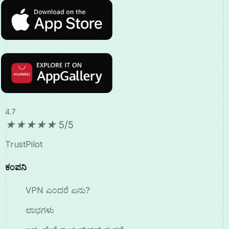
4.7
★
★
★
★
★
5/5
TrustPilot
ಕಂಪನಿ
VPN ಎಂದರೆ ಏನು?
ಲಾಭಗಳು