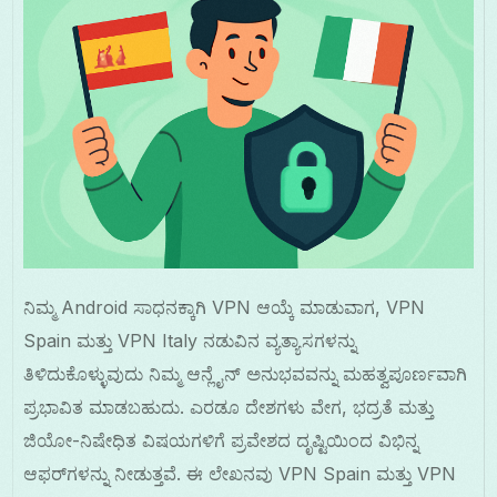
ನಿಮ್ಮ Android ಸಾಧನಕ್ಕಾಗಿ VPN ಆಯ್ಕೆ ಮಾಡುವಾಗ, VPN
Spain ಮತ್ತು VPN Italy ನಡುವಿನ ವ್ಯತ್ಯಾಸಗಳನ್ನು
ತಿಳಿದುಕೊಳ್ಳುವುದು ನಿಮ್ಮ ಆನ್ಲೈನ್ ಅನುಭವವನ್ನು ಮಹತ್ವಪೂರ್ಣವಾಗಿ
ಪ್ರಭಾವಿತ ಮಾಡಬಹುದು. ಎರಡೂ ದೇಶಗಳು ವೇಗ, ಭದ್ರತೆ ಮತ್ತು
ಜಿಯೋ-ನಿಷೇಧಿತ ವಿಷಯಗಳಿಗೆ ಪ್ರವೇಶದ ದೃಷ್ಟಿಯಿಂದ ವಿಭಿನ್ನ
ಆಫರ್‌ಗಳನ್ನು ನೀಡುತ್ತವೆ. ಈ ಲೇಖನವು VPN Spain ಮತ್ತು VPN