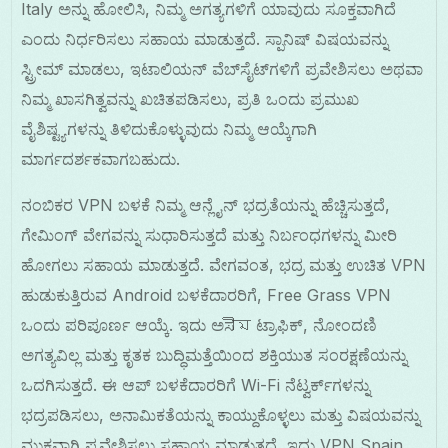
Italy ಅನ್ನು ಹೋಲಿಸಿ, ನಿಮ್ಮ ಅಗತ್ಯಗಳಿಗೆ ಯಾವುದು ಸೂಕ್ತವಾಗಿದೆ
ಎಂದು ನಿರ್ಧರಿಸಲು ಸಹಾಯ ಮಾಡುತ್ತದೆ. ಸ್ಪಾನಿಷ್ ವಿಷಯವನ್ನು
ಸ್ಟ್ರೀಮ್ ಮಾಡಲು, ಇಟಾಲಿಯನ್ ವೆಬ್‌ಸೈಟ್‌ಗಳಿಗೆ ಪ್ರವೇಶಿಸಲು ಅಥವಾ
ನಿಮ್ಮ ಖಾಸಗಿತ್ವವನ್ನು ಖಚಿತಪಡಿಸಲು, ಪ್ರತಿ ಒಂದು ಪ್ರಮುಖ
ವೈಶಿಷ್ಟ್ಯಗಳನ್ನು ತಿಳಿದುಕೊಳ್ಳುವುದು ನಿಮ್ಮ ಆಯ್ಕೆಗಾಗಿ
ಮಾರ್ಗದರ್ಶಕವಾಗಬಹುದು.
ನಂಬಿಕರ VPN ಬಳಕೆ ನಿಮ್ಮ ಆನ್ಲೈನ್ ಭದ್ರತೆಯನ್ನು ಹೆಚ್ಚಿಸುತ್ತದೆ,
ಗೇಮಿಂಗ್ ವೇಗವನ್ನು ಸುಧಾರಿಸುತ್ತದೆ ಮತ್ತು ನಿರ್ಬಂಧಗಳನ್ನು ಮೀರಿ
ಹೋಗಲು ಸಹಾಯ ಮಾಡುತ್ತದೆ. ವೇಗವಂತ, ಭದ್ರ ಮತ್ತು ಉಚಿತ VPN
ಹುಡುಕುತ್ತಿರುವ Android ಬಳಕೆದಾರರಿಗೆ, Free Grass VPN
ಒಂದು ಪರಿಪೂರ್ಣ ಆಯ್ಕೆ. ಇದು ಅಸীম ಟ್ರಾಫಿಕ್, ನೋಂದಣಿ
ಅಗತ್ಯವಿಲ್ಲ ಮತ್ತು ಕೃತಕ ಬುದ್ಧಿಮತ್ತೆಯಿಂದ ಶಕ್ತಿಯುತ ಸಂರಕ್ಷಣೆಯನ್ನು
ಒದಗಿಸುತ್ತದೆ. ಈ ಆಪ್ ಬಳಕೆದಾರರಿಗೆ Wi-Fi ನೆಟ್ವರ್ಕ್‌ಗಳನ್ನು
ಭದ್ರಪಡಿಸಲು, ಅನಾಮಿಕತೆಯನ್ನು ಕಾಯ್ದುಕೊಳ್ಳಲು ಮತ್ತು ವಿಷಯವನ್ನು
ಮುಕ್ತವಾಗಿ ಪ್ರವೇಶಿಸಲು ಸಹಾಯ ಮಾಡುತ್ತದೆ, ಇದು VPN Spain