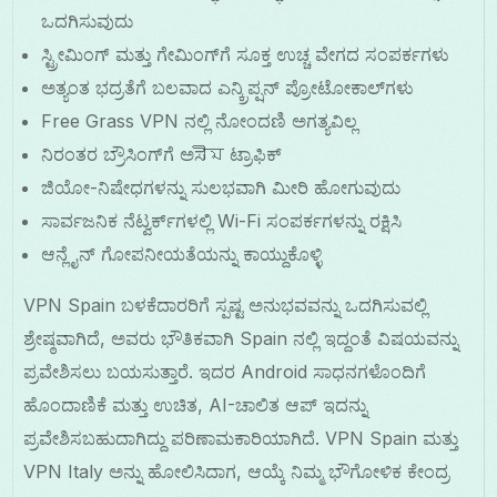
ಒದಗಿಸುವುದು
ಸ್ಟ್ರೀಮಿಂಗ್ ಮತ್ತು ಗೇಮಿಂಗ್‌ಗೆ ಸೂಕ್ತ ಉಚ್ಚ ವೇಗದ ಸಂಪರ್ಕಗಳು
ಅತ್ಯಂತ ಭದ್ರತೆಗೆ ಬಲವಾದ ಎನ್ಕ್ರಿಪ್ಷನ್ ಪ್ರೋಟೋಕಾಲ್‌ಗಳು
Free Grass VPN ನಲ್ಲಿ ನೋಂದಣಿ ಅಗತ್ಯವಿಲ್ಲ
ನಿರಂತರ ಬ್ರೌಸಿಂಗ್‌ಗೆ ಅಸীম ಟ್ರಾಫಿಕ್
ಜಿಯೋ-ನಿಷೇಧಗಳನ್ನು ಸುಲಭವಾಗಿ ಮೀರಿ ಹೋಗುವುದು
ಸಾರ್ವಜನಿಕ ನೆಟ್ವರ್ಕ್‌ಗಳಲ್ಲಿ Wi-Fi ಸಂಪರ್ಕಗಳನ್ನು ರಕ್ಷಿಸಿ
ಆನ್ಲೈನ್ ಗೋಪನೀಯತೆಯನ್ನು ಕಾಯ್ದುಕೊಳ್ಳಿ
VPN Spain ಬಳಕೆದಾರರಿಗೆ ಸ್ಪಷ್ಟ ಅನುಭವವನ್ನು ಒದಗಿಸುವಲ್ಲಿ
ಶ್ರೇಷ್ಠವಾಗಿದೆ, ಅವರು ಭೌತಿಕವಾಗಿ Spain ನಲ್ಲಿ ಇದ್ದಂತೆ ವಿಷಯವನ್ನು
ಪ್ರವೇಶಿಸಲು ಬಯಸುತ್ತಾರೆ. ಇದರ Android ಸಾಧನಗಳೊಂದಿಗೆ
ಹೊಂದಾಣಿಕೆ ಮತ್ತು ಉಚಿತ, AI-ಚಾಲಿತ ಆಪ್ ಇದನ್ನು
ಪ್ರವೇಶಿಸಬಹುದಾಗಿದ್ದು ಪರಿಣಾಮಕಾರಿಯಾಗಿದೆ. VPN Spain ಮತ್ತು
VPN Italy ಅನ್ನು ಹೋಲಿಸಿದಾಗ, ಆಯ್ಕೆ ನಿಮ್ಮ ಭೌಗೋಳಿಕ ಕೇಂದ್ರ