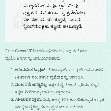
ಸುರಕ್ಷಿತಗೊಳಿಸುವುದಲ್ಲದೆ, ನೀವು
ಇಷ್ಟಪಡುವ ವಿಷಯವನ್ನು ಪ್ರವೇಶಿಸಲು
ಸಹ ಸಹಾಯ ಮಾಡುತ್ತದೆ,” ಎಂದು
ಸೈಬರ್‌ಸುರಕ್ಷತಾ ತಜ್ಞನು ಹೇಳುತ್ತಾನೆ.
Free Grass VPN ಬಳಸುವುದರಿಂದ ನೀವು ಈ ಕೆಳಗಿನ
ಪ್ರಯೋಜನಗಳನ್ನು ಅನುಭವಿಸಬಹುದು:
ಅನಿಯಮಿತ ಟ್ರಾಫಿಕ್
: ಡೇಟಾ ಕ್ಯಾಪ್‌ಗಳ ಬಗ್ಗೆ ಚಿಂತನ ಮಾಡದೆ
ನಿರ್ಬಂಧಿತ ಇಂಟರ್ನೆಟ್ ಪ್ರವೇಶವನ್ನು ಆನಂದಿಸಿ.
ನೋಂದಣಿ ಅಗತ್ಯವಿಲ್ಲ
: ಕಷ್ಟಕರ ಸೈನ್-ಅಪ್ ಪ್ರಕ್ರಿಯೆಗಳಿಲ್ಲದೆ
ತಕ್ಷಣ ಸೇವೆಯನ್ನು ಬಳಸಲು ಪ್ರಾರಂಭಿಸಿ.
AI-ಚಾಲಿತ ರಕ್ಷಣಾ
: ನಿಮ್ಮ ಅಗತ್ಯಗಳಿಗೆ ಹೊಂದಿಕೊಳ್ಳುವ ಉನ್ನತ
ಸುರಕ್ಷತಾ ವೈಶಿಷ್ಟ್ಯಗಳನ್ನು ಪ್ರಯೋಜನ ಪಡೆಯಿರಿ.