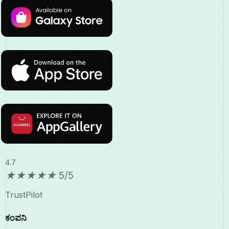
4.7
★
★
★
★
★
5/5
TrustPilot
ಕಂಪನಿ