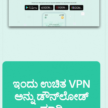
ಇಂದು ಉಚಿತ VPN
ಅನ್ನು ಡೌನ್‌ಲೋಡ್