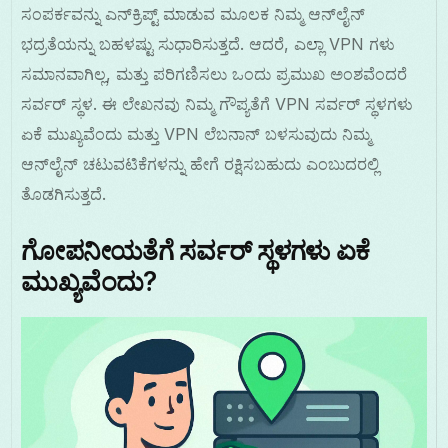
ಸಂಪರ್ಕವನ್ನು ಎನ್‌ಕ್ರಿಪ್ಟ್ ಮಾಡುವ ಮೂಲಕ ನಿಮ್ಮ ಆನ್‌ಲೈನ್
ಭದ್ರತೆಯನ್ನು ಬಹಳಷ್ಟು ಸುಧಾರಿಸುತ್ತದೆ. ಆದರೆ, ಎಲ್ಲಾ VPN ಗಳು
ಸಮಾನವಾಗಿಲ್ಲ, ಮತ್ತು ಪರಿಗಣಿಸಲು ಒಂದು ಪ್ರಮುಖ ಅಂಶವೆಂದರೆ
ಸರ್ವರ್ ಸ್ಥಳ. ಈ ಲೇಖನವು ನಿಮ್ಮ ಗೌಪ್ಯತೆಗೆ VPN ಸರ್ವರ್ ಸ್ಥಳಗಳು
ಏಕೆ ಮುಖ್ಯವೆಂದು ಮತ್ತು VPN ಲೆಬನಾನ್ ಬಳಸುವುದು ನಿಮ್ಮ
ಆನ್‌ಲೈನ್ ಚಟುವಟಿಕೆಗಳನ್ನು ಹೇಗೆ ರಕ್ಷಿಸಬಹುದು ಎಂಬುದರಲ್ಲಿ
ತೊಡಗಿಸುತ್ತದೆ.
ಗೋಪನೀಯತೆಗೆ ಸರ್ವರ್ ಸ್ಥಳಗಳು ಏಕೆ
ಮುಖ್ಯವೆಂದು?