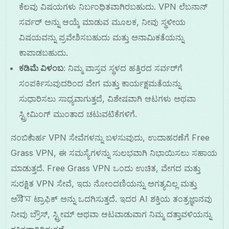
ಕೆಲವು ವಿಷಯಗಳು ನಿರ್ಬಂಧಿತವಾಗಿರಬಹುದು. VPN ಲೆಬನಾನ್
ಸರ್ವರ್ ಅನ್ನು ಆಯ್ಕೆ ಮಾಡುವ ಮೂಲಕ, ನೀವು ಸ್ಥಳೀಯ
ವಿಷಯವನ್ನು ಪ್ರವೇಶಿಸಬಹುದು ಮತ್ತು ಅನಾಮಿಕತೆಯನ್ನು
ಕಾಪಾಡಬಹುದು.
ಕಡಿಮೆ ವಿಳಂಬ
: ನಿಮ್ಮ ವಾಸ್ತವ ಸ್ಥಳದ ಹತ್ತಿರದ ಸರ್ವರ್‌ಗೆ
ಸಂಪರ್ಕಿಸುವುದರಿಂದ ವೇಗ ಮತ್ತು ಕಾರ್ಯಕ್ಷಮತೆಯನ್ನು
ಸುಧಾರಿಸಲು ಸಾಧ್ಯವಾಗುತ್ತದೆ, ವಿಶೇಷವಾಗಿ ಆಟಗಳು ಅಥವಾ
ಸ್ಟ್ರೀಮಿಂಗ್ ಮುಂತಾದ ಚಟುವಟಿಕೆಗಳಿಗೆ.
ನಂಬಿಕೆಾರ್ಹ VPN ಸೇವೆಗಳನ್ನು ಬಳಸುವುದು, ಉದಾಹರಣೆಗೆ Free
Grass VPN, ಈ ಸಮಸ್ಯೆಗಳನ್ನು ಸುಲಭವಾಗಿ ನಿಭಾಯಿಸಲು ಸಹಾಯ
ಮಾಡುತ್ತದೆ. Free Grass VPN ಒಂದು ಉಚಿತ, ವೇಗದ ಮತ್ತು
ಸುರಕ್ಷಿತ VPN ಸೇವೆ, ಇದು ನೋಂದಣಿಯನ್ನು ಅಗತ್ಯವಿಲ್ಲ ಮತ್ತು
ಅಸীম ಟ್ರಾಫಿಕ್ ಅನ್ನು ಒದಗಿಸುತ್ತದೆ. ಇದರ AI ಶಕ್ತಿಯ ತಂತ್ರಜ್ಞಾನವು
ನೀವು ಬ್ರೌಸ್, ಸ್ಟ್ರೀಮ್ ಅಥವಾ ಆಟವಾಡುವಾಗ ನಿಮ್ಮ ದತ್ತಾವಳಿಯನ್ನು