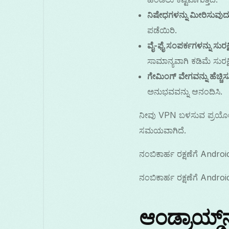
ನಿಷೇಧಗಳನ್ನು ಮೀರಿಸುವುದ
ಪಡೆಯಿರಿ.
ವೈ-ಫೈ ಸಂಪರ್ಕಗಳನ್ನು ಸುರಕ
ಸಾಮಾನ್ಯವಾಗಿ ಕಡಿಮೆ ಸುರಕ್ಷಿ
ಗೇಮಿಂಗ್ ವೇಗವನ್ನು ಹೆಚ್ಚಿ
ಅನುಭವವನ್ನು ಆನಂದಿಸಿ.
ನೀವು VPN ಬಳಸುವ ಪ್ರಯೋಜನ
ಸಮಯವಾಗಿದೆ.
ನಂಬಿಕಾರ್ಹ ರಕ್ಷಣೆಗೆ Andro
ನಂಬಿಕಾರ್ಹ ರಕ್ಷಣೆಗೆ Andro
ಆಂಡ್ರಾಯ್ಡ್