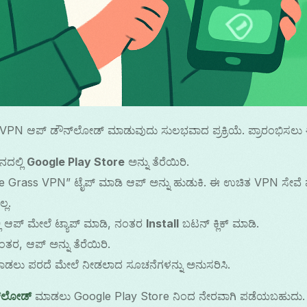
್ಲಿ VPN ಆಪ್ ಡೌನ್‌ಲೋಡ್ ಮಾಡುವುದು ಸುಲಭವಾದ ಪ್ರಕ್ರಿಯೆ. ಪ್ರಾರಂಭಿಸಲು
ನದಲ್ಲಿ
Google Play Store
ಅನ್ನು ತೆರೆಯಿರಿ.
e Grass VPN” ಟೈಪ್ ಮಾಡಿ ಆಪ್ ಅನ್ನು ಹುಡುಕಿ. ಈ ಉಚಿತ VPN ಸೇವೆ ವೇ
ಲ.
 ಆಪ್ ಮೇಲೆ ಟ್ಯಾಪ್ ಮಾಡಿ, ನಂತರ
Install
ಬಟನ್ ಕ್ಲಿಕ್ ಮಾಡಿ.
ತರ, ಆಪ್ ಅನ್ನು ತೆರೆಯಿರಿ.
ಾಡಲು ಪರದೆ ಮೇಲೆ ನೀಡಲಾದ ಸೂಚನೆಗಳನ್ನು ಅನುಸರಿಸಿ.
್‌ಲೋಡ್
ಮಾಡಲು Google Play Store ನಿಂದ ನೇರವಾಗಿ ಪಡೆಯಬಹುದು.