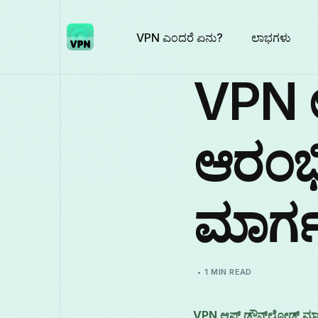
VPN ಎಂದರೆ ಏನು?
ಲಾಭಗಳು
VPN 
ಆರಂಭ
ಮಾರ್ಗ
1 MIN READ
VPN ಆಪ್ ಡೌನ್‌ಲೋಡ್ ಮಾ