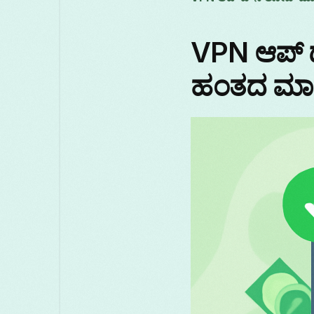
VPN ಆಪ್ 
ಹಂತದ ಮಾರ