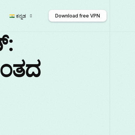
Download free VPN
ಕನ್ನಡ
್:
English
Afrikaans
Shqip
ಹಂತದ
Български
ဗမာစာ
Català
Français
Galego
ქართული
D
Italiano
日本語
ಕನ್ನಡ
Қаза