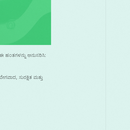
 ಈ ಹಂತಗಳನ್ನು ಅನುಸರಿಸಿ:
ಗವಾದ, ಸುರಕ್ಷಿತ ಮತ್ತು