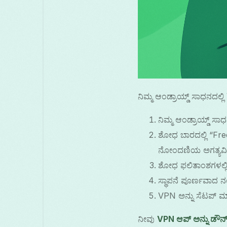
ನಿಮ್ಮ ಆಂಡ್ರಾಯ್ಡ್ ಸಾಧನದಲ
ನಿಮ್ಮ ಆಂಡ್ರಾಯ್ಡ್ ಸಾಧ
ಶೋಧ ಬಾರದಲ್ಲಿ “Fre
ನೋಂದಣಿಯ ಅಗತ್ಯವಿಲ್
ಶೋಧ ಫಲಿತಾಂಶಗಳಲ್ಲಿ
ಸ್ಥಾಪನೆ ಪೂರ್ಣವಾದ ನಂ
VPN ಅನ್ನು ಸೆಟಪ್ ಮ
ನೀವು
VPN ಆಪ್ ಅನ್ನು ಡೌನ