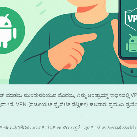
 ಮಾಡಲು ಮುಂದುವರಿಯುವ ಮೊದಲು, ನಿಮ್ಮ ಆಂಡ್ರಾಯ್ಡ್ ಸಾಧನದಲ್ಲಿ VPN 
ವಾಗಿದೆ. VPN (ವರ್ಚುಯಲ್ ಪ್ರೈವೇಟ್ ನೆಟ್ವರ್ಕ್) ಹಲವಾರು ಪ್ರಮುಖ ಪ್ರಯೋ
ೈನ್ ಚಟುವಟಿಕೆಗಳು ಖಾಸಗಿಯಾಗಿ ಉಳಿಯುತ್ತವೆ, ಇದರಿಂದ ಜಾಹೀರಾತುದಾರರು ಮತ್ತು