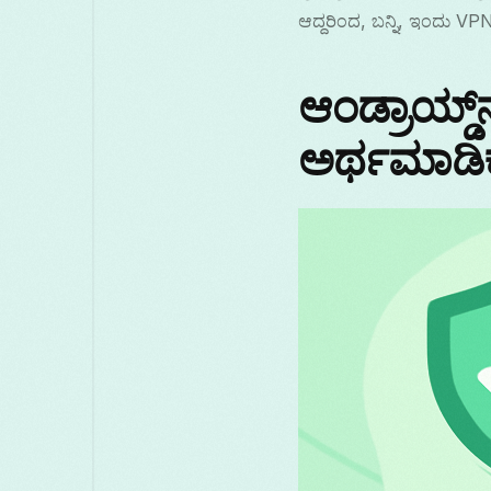
ಆದ್ದರಿಂದ, ಬನ್ನಿ, ಇಂದು V
ಆಂಡ್ರಾಯ್ಡ್
ಅರ್ಥಮಾಡಿಕ