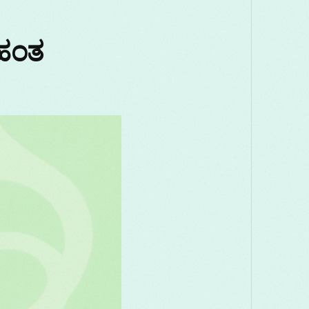
Македонски
Melayu
മലയാളം
 ಹಂತ
Română
Русский
Српски
తెలుగు
ไทย