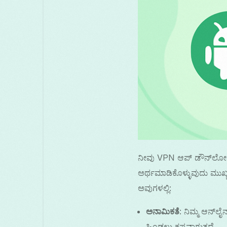
ನೀವು VPN ಆಪ್ ಡೌನ್‌ಲೋಡ್
ಅರ್ಥಮಾಡಿಕೊಳ್ಳುವುದು ಮುಖ್ಯ
ಅವುಗಳಲ್ಲಿ:
ಅನಾಮಿಕತೆ
: ನಿಮ್ಮ ಆನ್‌ಲ
ಹಿಂಡಲು ಕಷ್ಟವಾಗುತ್ತದೆ.