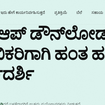
ಇದು ಹೇಗೆ ಕಾರ್ಯನಿರ್ವಹಿಸುತ್ತದೆ
ಪ್ರತಿಕ್ರಿಯೆ
ಬೆಲೆ
ಸಹಾಯ
ಆಪ್ ಡೌನ್‌ಲೋಡ
ಿಕರಿಗಾಗಿ ಹಂತ 
ದರ್ಶಿ
ಡಿ
ದರೆ ಬಳಕೆದಾರರಿಗೆ ಉತ್ತಮ ಪ್ರಯೋಜನಗಳನ್ನು ನೀಡುತ್ತದೆ.