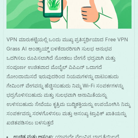
VPN ಮಾರುಕಟ್ಟೆಯಲ್ಲಿ ಒಂದು ಮುಖ್ಯ ಪ್ರತಿಸ್ಪರ್ಧಿಯಾದ Free VPN
Grass AI ಆಂಡ್ರಾಯ್ಡ್ ಬಳಕೆದಾರರಿಗಾಗಿ ಸುಲಭ ಅನುಭವ
ಒದಗಿಸಲು ರೂಪಿಸಲಾಗಿದೆ ನೋಡಲು ಬೇಗನೆ ಭದ್ರವಾಗಿ ಮತ್ತು
ಸಂಪೂರ್ಣ ಉಚಿತವಾದ ಮೊಬೈಲ್ ವಿಪಿಎನ್ ಒದಾಗದೆ
ನೋಂದಾಯಿಸದೆ ಇರುವುದರಿಂದ ನಿಯಮಗಳನ್ನು ದಾಟಬಹುದು
ಗೇಮಿಂಗ್ ವೇಗವನ್ನು ಹೆಚ್ಚಿಸಬಹುದು ನಿಮ್ಮ Wi-Fi ಸಂಪರ್ಕಗಳನ್ನು
ಭದ್ರಗೊಳಿಸಬಹುದು ಮತ್ತು ಸುಲಭವಾಗಿ ಅನಾಮಿತೆಯನ್ನು
ಉಳಿಸಬಹುದು ಸೇವೆಯು ಕೃತ್ರಿಮ ಬುದ್ಧಿಶಕ್ತಿಯನ್ನು ಉಪಯೋಗಿಸಿ ನಿಮ್ಮ
ಸಂಪರ್ಕವನ್ನು ಸರಳಗೊಳಿಸಲು ಮತ್ತು ಅಸಂಖ್ಯ ಟ್ರಾಫಿಕ್ ಖಾತಿಯನ್ನು
ಖಚಿತಪಡಿಸಲು ಬಳಸುತ್ತದೆ
ಉಚಿತ ಮತ್ತು ಅಸಂಖ್ಯ
: ಯಾವುದೇ ವೆಲುವಿನ ಬಾಧ್ಯತೆಯಿಲ್ಲದೆ