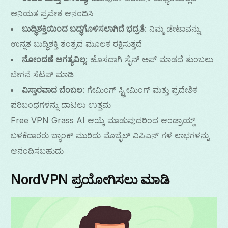
ಅನಿಯತ ಪ್ರವೇಶ ಆನಂದಿಸಿ
ಬುದ್ಧಿಶಕ್ತಿಯಿಂದ ಬದ್ಧಗೊಳಿಸಲಾಗಿದೆ ಭದ್ರತೆ
: ನಿಮ್ಮ ಡೇಟಾವನ್ನು
ಉನ್ನತ ಬುದ್ಧಿಶಕ್ತಿ ತಂತ್ರದ ಮೂಲಕ ರಕ್ಷಿಸುತ್ತದೆ
ನೋಂದಣೆ ಅಗತ್ಯವಿಲ್ಲ
: ಹೊಸದಾಗಿ ಸೈನ್ ಅಪ್ ಮಾಡದೆ ತುಂಬಲು
ಬೇಗನೆ ಸೆಟಪ್ ಮಾಡಿ
ವಿಸ್ತಾರವಾದ ಬೆಂಬಲ
: ಗೇಮಿಂಗ್ ಸ್ಟ್ರೀಮಿಂಗ್ ಮತ್ತು ಪ್ರದೇಶಿಕ
ಪರಿಬಂಧಗಳನ್ನು ದಾಟಲು ಉತ್ತಮ
Free VPN Grass AI ಆಯ್ಕೆ ಮಾಡುವುದರಿಂದ ಆಂಡ್ರಾಯ್ಡ್
ಬಳಕೆದಾರರು ಬ್ಯಾಂಕ್ ಮುರಿದು ಮೊಬೈಲ್ ವಿಪಿಎನ್ ಗಳ ಲಾಭಗಳನ್ನು
ಆನಂದಿಸಬಹುದು
NordVPN ಪ್ರಯೋಗಿಸಲು ಮಾಡಿ