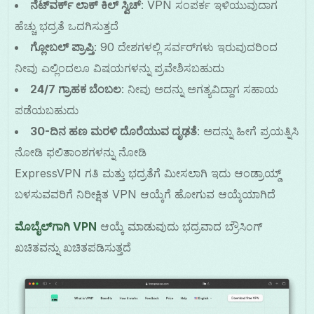
ನೆಟ್‌ವರ್ಕ್ ಲಾಕ್ ಕಿಲ್ ಸ್ವಿಚ್
: VPN ಸಂಪರ್ಕ ಇಳಿಯುವುದಾಗ
ಹೆಚ್ಚು ಭದ್ರತೆ ಒದಗಿಸುತ್ತದೆ
ಗ್ಲೋಬಲ್ ಪ್ರಾಪ್ತಿ
: 90 ದೇಶಗಳಲ್ಲಿ ಸರ್ವರ್‌ಗಳು ಇರುವುದರಿಂದ
ನೀವು ಎಲ್ಲಿಂದಲೂ ವಿಷಯಗಳನ್ನು ಪ್ರವೇಶಿಸಬಹುದು
24/7 ಗ್ರಾಹಕ ಬೆಂಬಲ
: ನೀವು ಅದನ್ನು ಅಗತ್ಯವಿದ್ದಾಗ ಸಹಾಯ
ಪಡೆಯಬಹುದು
30-ದಿನ ಹಣ ಮರಳಿ ದೊರೆಯುವ ದೃಢತೆ
: ಅದನ್ನು ಹೀಗೆ ಪ್ರಯತ್ನಿಸಿ
ನೋಡಿ ಫಲಿತಾಂಶಗಳನ್ನು ನೋಡಿ
ExpressVPN ಗತಿ ಮತ್ತು ಭದ್ರತೆಗೆ ಮೀಸಲಾಗಿ ಇದು ಆಂಡ್ರಾಯ್ಡ್
ಬಳಸುವವರಿಗೆ ನಿರೀಕ್ಷಿತ VPN ಆಯ್ಕೆಗೆ ಹೋಗುವ ಆಯ್ಕೆಯಾಗಿದೆ
ಮೊಬೈಲ್‌ಗಾಗಿ VPN
ಆಯ್ಕೆ ಮಾಡುವುದು ಭದ್ರವಾದ ಬ್ರೌಸಿಂಗ್
ಖಚಿತವನ್ನು ಖಚಿತಪಡಿಸುತ್ತದೆ