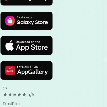
4.7
★
★
★
★
★
5/5
TrustPilot