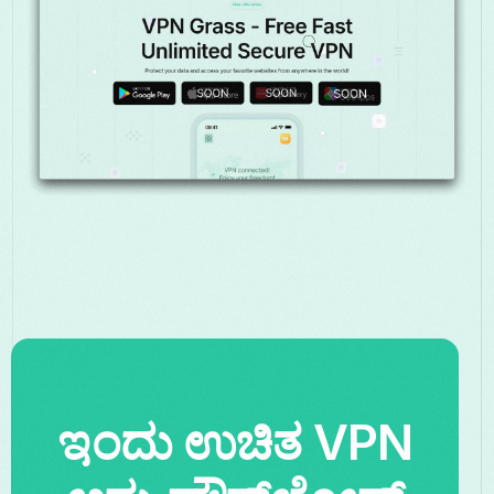
ಇಂದು ಉಚಿತ VPN