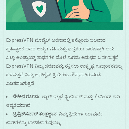
ExpressVPN ಮೊಬೈಲ್ ಅರೆನಾದಲ್ಲಿ ಇನ್ನೊಂದು ಬಲವಾದ
ಪ್ರತಿಸ್ಥಾಪಕ ಅದರ ಅದ್ಭುತ ಗತಿ ಮತ್ತು ಭದ್ರತೆಯ ಕಾರಣಕ್ಕಾಗಿ ಅದು
ಎಲ್ಲಾ ಆಂಡ್ರಾಯ್ಡ್ ಸಾಧನಗಳ ಮೇಲೆ ಸುಗಮ ಅನುಭವ ಒದಗಿಸುತ್ತದೆ
ExpressVPN ನಿಮ್ಮ ಡೇಟಾವನ್ನು ರಕ್ಷಿಸಲು ಉತ್ಕೃಷ್ಟ ಗುಪ್ತಾಂಕನವನ್ನು
ಬಳಸುತ್ತದೆ ನಿಮ್ಮ ಆನ್‌ಲೈನ್ ಕ್ರಿಯೆಗಳು ಗೌಪ್ಯವಾಗಿರುವಂತೆ
ಖಚಿತಪಡಿಸುತ್ತದೆ
ಬೆಳಕಿನ ಗತಿಗಳು
: ಲ್ಯಾಗ್ ಇಲ್ಲದೆ ಸ್ಟ್ರೀಮಿಂಗ್ ಮತ್ತು ಗೇಮಿಂಗ್ ಗಾಗಿ
ಆದ್ಯತೆಯಾಗಿದೆ
ಟ್ರಸ್ಟೆಡ್‌ಸರ್ವರ್ ತಂತ್ರಜ್ಞಾನ
: ನಿಮ್ಮ ಕ್ರಿಯೆಗಳ ಯಾವುದೇ
ಲಾಗ್‌ಗಳನ್ನು ಉಳಿಸಲಾಗುವುದಿಲ್ಲ